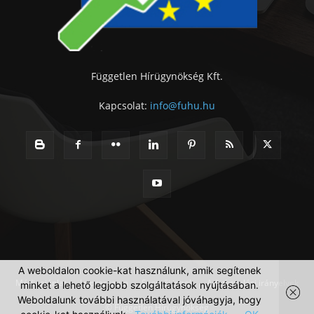
Független Hírügynökség Kft.
Kapcsolat:
info@fuhu.hu
A weboldalon cookie-kat használunk, amik segítenek
Médiaajánlat
Impresszum
Szerzői jogok
Adatkezelési irányelvek
minket a lehető legjobb szolgáltatások nyújtásában.
Weboldalunk további használatával jóváhagyja, hogy
© Független Hírügynökség