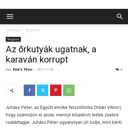
Kezdőlap
Blogolda
Blogolda
Az őrkutyák ugatnak, a
karaván korrupt
Írta:
Föld S. Péter
-
2017-11-30
0
Juhász Péter, az Együtt elnöke felszólította Orbán Viktort,
hogy számoljon el azzal, mennyi közpénzt tettek zsebre
családtagjai. Juhász Péter ugyanolyan jól tudja, mint bárki