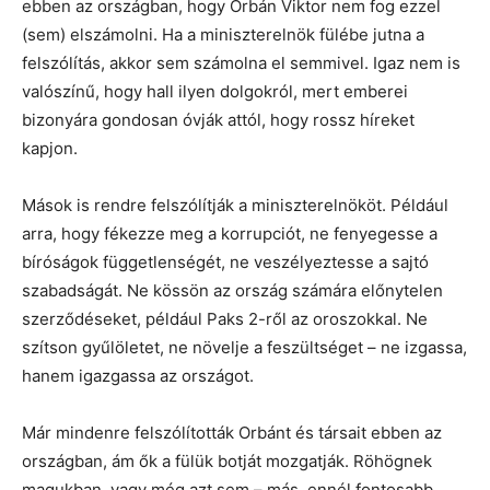
ebben az országban, hogy Orbán Viktor nem fog ezzel
(sem) elszámolni. Ha a miniszterelnök fülébe jutna a
felszólítás, akkor sem számolna el semmivel. Igaz nem is
valószínű, hogy hall ilyen dolgokról, mert emberei
bizonyára gondosan óvják attól, hogy rossz híreket
kapjon.
Mások is rendre felszólítják a miniszterelnököt. Például
arra, hogy fékezze meg a korrupciót, ne fenyegesse a
bíróságok függetlenségét, ne veszélyeztesse a sajtó
szabadságát. Ne kössön az ország számára előnytelen
szerződéseket, például Paks 2-ről az oroszokkal. Ne
szítson gyűlöletet, ne növelje a feszültséget – ne izgassa,
hanem igazgassa az országot.
Már mindenre felszólították Orbánt és társait ebben az
országban, ám ők a fülük botját mozgatják. Röhögnek
magukban, vagy még azt sem – más, ennél fontosabb