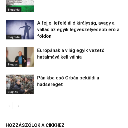
Blogolda
A fejjel lefelé álló királyság, avagy a
vallás az egyik legveszélyesebb erő a
földön
Blogolda
Európának a világ egyik vezető
hatalmává kell válnia
Blogles
Pánikba eső Orbán beküldi a
hadsereget
Blogles
HOZZÁSZÓLOK A CIKKHEZ