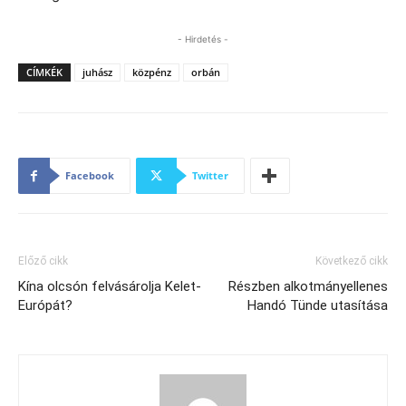
- Hirdetés -
CÍMKÉK
juhász
közpénz
orbán
Facebook
Twitter
Előző cikk
Következő cikk
Kína olcsón felvásárolja Kelet-
Részben alkotmányellenes
Európát?
Handó Tünde utasítása