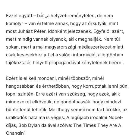
Ezzel együtt – bár „a helyzet reménytelen, de nem
komoly” – van értelme annak, hogy az őrkutyák, mint
most Juhász Péter, időnként jelezzenek. Egyfelől azért,
mert mindig vannak olyanok, akik meghallják. Nem túl
sokan, mert a mai magyarországi médiaszerkezet miatt
csak kevesekhez jut el a valódi információ, a legtöbben
tájékoztatás helyett propagandával kénytelenek beérni.
Ezért is el kell mondani, minél többször, minél
hangosabban és érthetőbben, hogy korruptnak lenni bűn,
lopni szintén. Erre azért van szükség, hogy azok, akik
mindezeket elkövetik, ne gondolhassák. hogy mindezt
büntetlenül tehetik. Merthogy semmi nem tart örökké, az
uralkodók hatalma is véges. A legújabb irodalmi Nobel-
díjas, Bob Dylan dalával szólva: The Times They Are A
Changin’.