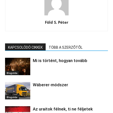
Föld S. Péter
KAPCSOLÓDÓ CIKKEK
TÖBB A SZERZŐTŐL
Mi is történt, hogyan tovább
Blogolda
Wáberer-módszer
Blogolda
Az uraitok félnek, ti ne féljetek