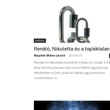
Kultúra
Renátó, Nikoletta és a hajléktalan
Majláth Mikes László
-
2026-06-25
Renátó és Nikoletta testvérek voltak és romák. E ké
tény természetesen nem mond ellent egymásnak.
Mindketten a Dob utcában laktak egy penészes
szuterénben. A...