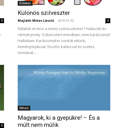
Érdekes
Különös szilveszter
Majláth Mikes László
-
2019-01-02
0
0
Nálatok mi lesz a menü szilveszterkor? Halászlé és
z
rántott ponty. Szilvesztert mondtam, nem karácsonyt!
Hallottam. Karácsonykor sonkát ettünk,
keménytojással, foszlós kaláccsal és ecetes
tormával....
Itthon
Magyarok, ki a gyepükre! – És a
múlt nem múlik
0