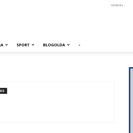
- Hirdetés -
RA
SPORT
BLOGOLDA
–
LÁS