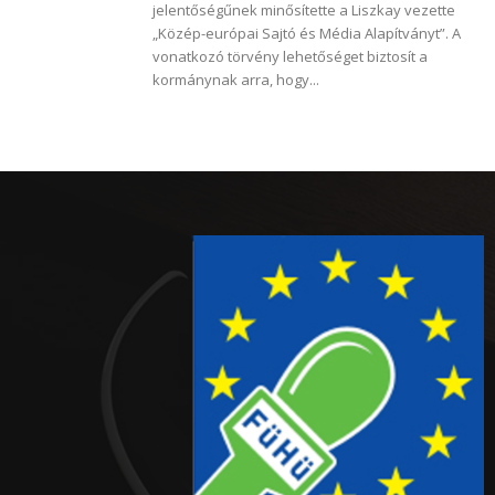
jelentőségűnek minősítette a Liszkay vezette
„Közép-európai Sajtó és Média Alapítványt”. A
vonatkozó törvény lehetőséget biztosít a
kormánynak arra, hogy...