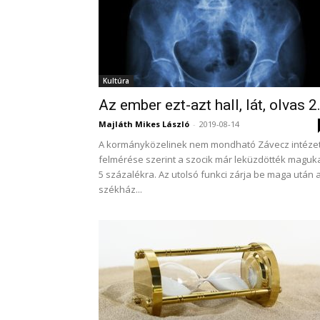
Kultúra
Az ember ezt-azt hall, lát, olvas 2
Majláth Mikes László
-
2019-08-14
A kormányközelinek nem mondható Závecz intéze
felmérése szerint a szocik már leküzdötték maguk
5 százalékra. Az utolsó funkci zárja be maga után 
székház...