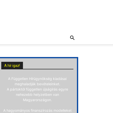
A hír igaz!
A Független Hírügynökség kiadásai
meghaladják bevételeinket.
A pártoktól független újságírás egyre
nehezebb helyzetben van
Magyarországon.
A hagyományos finanszírozás modelleket