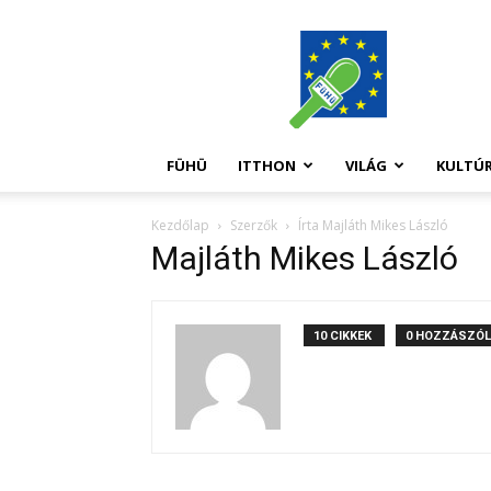
FüHü
FÜHÜ
ITTHON
VILÁG
KULTÚ
Kezdőlap
Szerzők
Írta Majláth Mikes László
Majláth Mikes László
10 CIKKEK
0 HOZZÁSZÓ