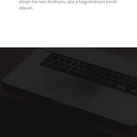
elseje óta nem érvényes, újra a hagyományos bordó
útlevél...