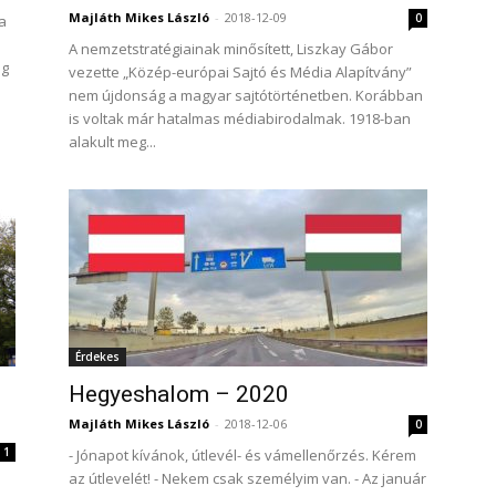
Majláth Mikes László
-
2018-12-09
0
a
A nemzetstratégiainak minősített, Liszkay Gábor
ig
vezette „Közép-európai Sajtó és Média Alapítvány”
nem újdonság a magyar sajtótörténetben. Korábban
is voltak már hatalmas médiabirodalmak. 1918-ban
alakult meg...
Érdekes
Hegyeshalom – 2020
Majláth Mikes László
-
2018-12-06
0
1
- Jónapot kívánok, útlevél- és vámellenőrzés. Kérem
az útlevelét! - Nekem csak személyim van. - Az január