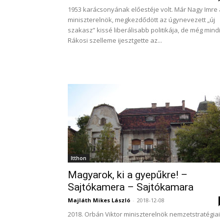
1953 karácsonyának előestéje volt. Már Nagy Imre 
miniszterelnök, megkezdődött az úgynevezett „új
szakasz” kissé liberálisabb politikája, de még mind
Rákosi szelleme ijesztgette az...
Itthon
Magyarok, ki a gyepűkre! –
Sajtókamera – Sajtókamara
Majláth Mikes László
-
2018-12-08
2018. Orbán Viktor miniszterelnök nemzetstratégiai