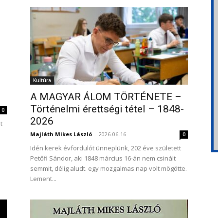
Kultúra
A MAGYAR ÁLOM TÖRTÉNETE –
Történelmi érettségi tétel – 1848-
0
2026
t
Majláth Mikes László
-
2026-06-16
0
Idén kerek évfordulót ünneplünk, 202 éve született
Petőfi Sándor, aki 1848 március 16-án nem csinált
semmit, délig aludt. egy mozgalmas nap volt mögötte.
Lement...