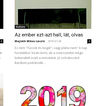
Kultúra
.
Az ember ezt-azt hall, lát, olvas
Majláth Mikes László
-
2019-07-28
0
0
t
Ez nem "Tücsök és bogár", vagy pláne nem" A nap
at
hordaléka" kíván lenni, de a noteszembe mégis
a
bekerültek ezek a mondatok. Jó szórakozást!
Barátom poénkodik:...