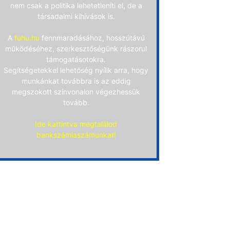
nem csak a politika lehetetleníti el, de a
társadalmi kihívások is.
A
fuhu.hu
fennmaradásához, hosszútávú
működéséhez, szerkesztőségünk rászorul
támogatásotokra.
Segítségetekkel lehetőség nyílik arra, hogy
munkánkat továbbra is az eddig
megszokott színvonalon végezhessük
tovább.
Ide kattintva megtalálod
bankszámlaszámunkat!