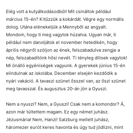
Elég volt a kutyálkodásodból! Mit csináltok például
március 15-én? Kitűzzük a kokárdát. Végre egy normális
dolog. Utána elénekeljük a Mennyből az angyalt.
Mondom, hogy ti meg vagytok húzatva. Ugyan már, ti
például nem danoljátok el november hetedikén, hogy
április négyről szóljon az ének, felszabadulva zengje a
nép, felszabadítónk hősi nevét. Ti tényleg dilisek vagytok!
Mi önálló egyéniségek vagyunk. A gyerekek június 15-én
elindulnak az iskolába. December elsején kezdődik a
nyári vakáció. A tavaszi szünet ősszel van, az őszi szünet
meg tavasszal. És augusztus 20-án jön a Gyuszi.
Nem a nyuszi? Nem, a Gyuszi! Csak nem a komondor? Á,
azon már túltettem magam. Ez egy német juhász.
Jézusmária! Nem, Hanzi! Salzburg mellett juhász,
háromezer eurót keres havonta és úgy tud jódlizni, mint