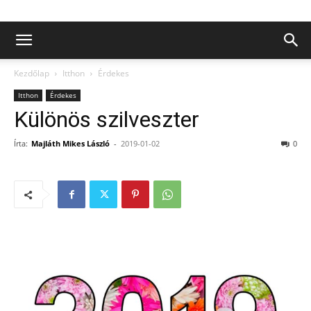
Kezdőlap
Itthon
Érdekes
Itthon
Érdekes
Különös szilveszter
Írta:
Majláth Mikes László
-
2019-01-02
0