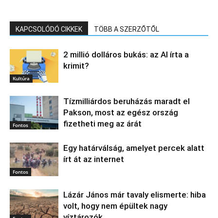
KAPCSOLÓDÓ CIKKEK
TÖBB A SZERZŐTŐL
2 millió dolláros bukás: az AI írta a
krimit?
Kultúra
Tízmilliárdos beruházás maradt el
Pakson, most az egész ország
fizetheti meg az árát
Fontos
Egy határválság, amelyet percek alatt
írt át az internet
Fontos
Lázár János már tavaly elismerte: hiba
volt, hogy nem épültek nagy
víztározók