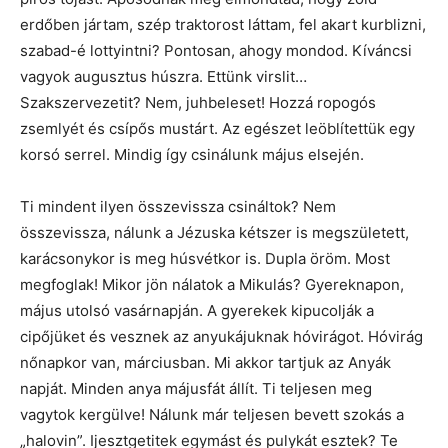
erdőben jártam, szép traktorost láttam, fel akart kurblizni,
szabad-é lottyintni? Pontosan, ahogy mondod. Kíváncsi
vagyok augusztus húszra. Ettünk virslit…
Szakszervezetit? Nem, juhbeleset! Hozzá ropogós
zsemlyét és csípős mustárt. Az egészet leöblítettük egy
korsó serrel. Mindig így csinálunk május elsején.
Ti mindent ilyen összevissza csináltok? Nem
összevissza, nálunk a Jézuska kétszer is megszületett,
karácsonykor is meg húsvétkor is. Dupla öröm. Most
megfoglak! Mikor jön nálatok a Mikulás? Gyereknapon,
május utolsó vasárnapján. A gyerekek kipucolják a
cipőjüket és vesznek az anyukájuknak hóvirágot. Hóvirág
nőnapkor van, márciusban. Mi akkor tartjuk az Anyák
napját. Minden anya májusfát állít. Ti teljesen meg
vagytok kergülve! Nálunk már teljesen bevett szokás a
„halovin”. Ijesztgetitek egymást és pulykát esztek? Te