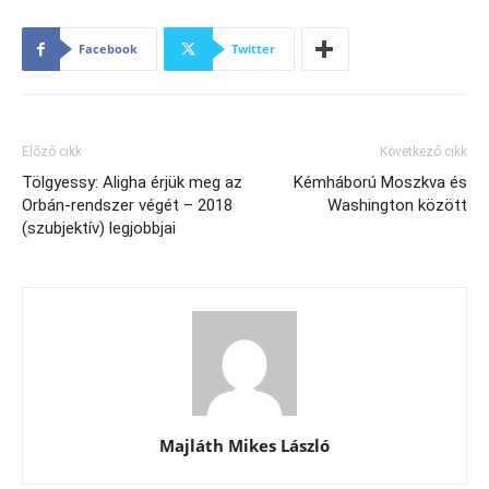
Facebook
Twitter
Előző cikk
Következő cikk
Tölgyessy: Aligha érjük meg az
Kémháború Moszkva és
Orbán-rendszer végét – 2018
Washington között
(szubjektív) legjobbjai
Majláth Mikes László