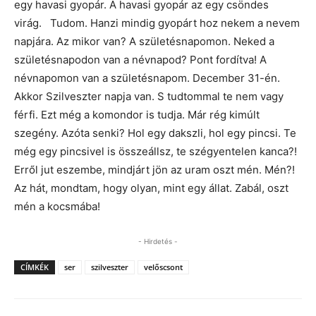
egy havasi gyopár. A havasi gyopár az egy csöndes
virág. Tudom. Hanzi mindig gyopárt hoz nekem a nevem
napjára. Az mikor van? A születésnapomon. Neked a
születésnapodon van a névnapod? Pont fordítva! A
névnapomon van a születésnapom. December 31-én.
Akkor Szilveszter napja van. S tudtommal te nem vagy
férfi. Ezt még a komondor is tudja. Már rég kimúlt
szegény. Azóta senki? Hol egy dakszli, hol egy pincsi. Te
még egy pincsivel is összeállsz, te szégyentelen kanca?!
Erről jut eszembe, mindjárt jön az uram oszt mén. Mén?!
Az hát, mondtam, hogy olyan, mint egy állat. Zabál, oszt
mén a kocsmába!
- Hirdetés -
CÍMKÉK
ser
szilveszter
velőscsont