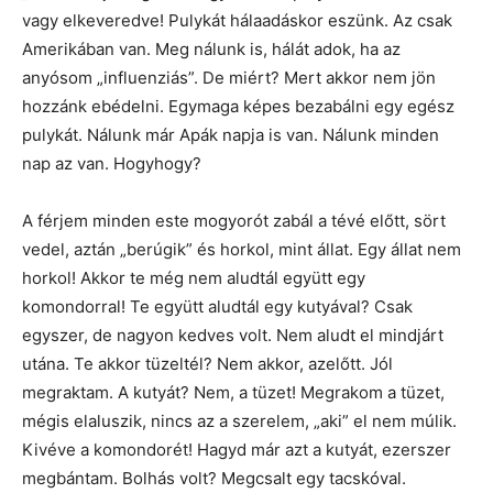
vagy elkeveredve! Pulykát hálaadáskor eszünk. Az csak
Amerikában van. Meg nálunk is, hálát adok, ha az
anyósom „influenziás”. De miért? Mert akkor nem jön
hozzánk ebédelni. Egymaga képes bezabálni egy egész
pulykát. Nálunk már Apák napja is van. Nálunk minden
nap az van. Hogyhogy?
A férjem minden este mogyorót zabál a tévé előtt, sört
vedel, aztán „berúgik” és horkol, mint állat. Egy állat nem
horkol! Akkor te még nem aludtál együtt egy
komondorral! Te együtt aludtál egy kutyával? Csak
egyszer, de nagyon kedves volt. Nem aludt el mindjárt
utána. Te akkor tüzeltél? Nem akkor, azelőtt. Jól
megraktam. A kutyát? Nem, a tüzet! Megrakom a tüzet,
mégis elaluszik, nincs az a szerelem, „aki” el nem múlik.
Kivéve a komondorét! Hagyd már azt a kutyát, ezerszer
megbántam. Bolhás volt? Megcsalt egy tacskóval.