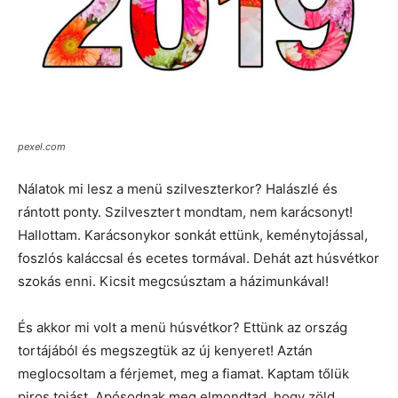
pexel.com
Nálatok mi lesz a menü szilveszterkor? Halászlé és
rántott ponty. Szilvesztert mondtam, nem karácsonyt!
Hallottam. Karácsonykor sonkát ettünk, keménytojással,
foszlós kaláccsal és ecetes tormával. Dehát azt húsvétkor
szokás enni. Kicsit megcsúsztam a házimunkával!
És akkor mi volt a menü húsvétkor? Ettünk az ország
tortájából és megszegtük az új kenyeret! Aztán
meglocsoltam a férjemet, meg a fiamat. Kaptam tőlük
piros tojást. Apósodnak meg elmondtad, hogy zöld