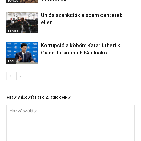
Fontos
Uniós szankciók a scam centerek
ellen
Fontos
Korrupció a köbön: Katar ütheti ki
Gianni Infantino FIFA elnököt
Foci
HOZZÁSZÓLOK A CIKKHEZ