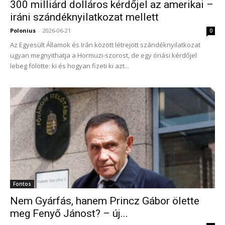
300 milliárd dolláros kérdőjel az amerikai –
iráni szándéknyilatkozat mellett
Polonius
-
2026-06-21
0
Az Egyesült Államok és Irán között létrejött szándéknyilatkozat
ugyan megnyithatja a Hormuzi-szorost, de egy óriási kérdőjel
lebeg fölötte: ki és hogyan fizeti ki azt...
Fontos
Nem Gyárfás, hanem Princz Gábor ölette
meg Fenyő Jánost? – új...