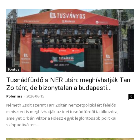
Fontos
Tusnádfürdő a NER után: meghívhatják Tarr
Zoltánt, de bizonytalan a budapesti...
Polonius
-
2026-06-15
0
Németh Zsolt szerint Tarr Zoltán nemzetpolitikáért felelős
minisztert is meghívhatják az idei tusnádfürdői találkozóra,
amelyet Orbán Viktor a Fidesz egyik legfontosabb politikai
színpadává tett....