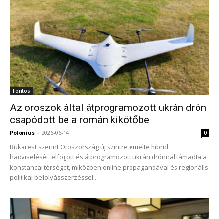
Fontos
Az oroszok által átprogramozott ukrán drón
csapódott be a román kikötőbe
Polonius
-
2026-06-14
0
Bukarest szerint Oroszország új szintre emelte hibrid
hadviselését: elfogott és átprogramozott ukrán drónnal támadta a
konstancai térséget, miközben online propagandával és regionális
politikai befolyásszerzéssel...