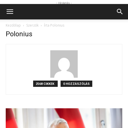
- Hirdetés -
Kezdőlap
Szerzők
Írta Polonius
Polonius
2568 CIKKEK
0 HOZZÁSZÓLÁS