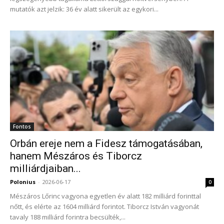
mutatók azt jelzik: 36 év alatt sikerült az egykori...
Fontos
Orbán ereje nem a Fidesz támogatásában,
hanem Mészáros és Tiborcz
milliárdjaiban...
Polonius
-
2026-06-17
0
Mészáros Lőrinc vagyona egyetlen év alatt 182 milliárd forinttal
nőtt, és elérte az 1604 milliárd forintot. Tiborcz István vagyonát
tavaly 188 milliárd forintra becsülték,...