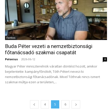
Fontos
Buda Péter vezeti a nemzetbiztonsági
főtanácsadó szakmai csapatát
Polonius
-
2026-06-12
0
Magyar Péter miniszterelnök váratlan döntést hozott, amikor
bejelentette: kampányfőnökét, Tóth Pétert nevezi ki
nemzetbiztonsági főtanácsadónak. Mivel Tóthnak nincs ismert
szakmai múltja ezen a területen,...
4
5
6