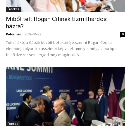
Érdekes
Miből telt Rogán Cilinek tízmilliárdos
házra?
Polonius
-
2026-06-22
0
Tóth Ildikó, a Cápák között befektetője szerint Rogán Cecília
életmódja olyan luxusszintet képvisel, amelyet még az európai
felső tízezer sem enged meg magának. A...
Fontos