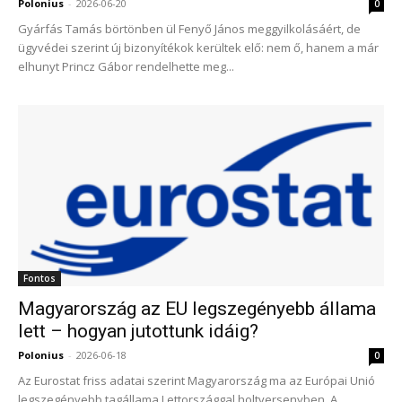
Polonius
-
2026-06-20
0
Gyárfás Tamás börtönben ül Fenyő János meggyilkolásáért, de
ügyvédei szerint új bizonyítékok kerültek elő: nem ő, hanem a már
elhunyt Princz Gábor rendelhette meg...
Fontos
Magyarország az EU legszegényebb állama
lett – hogyan jutottunk idáig?
Polonius
-
2026-06-18
0
Az Eurostat friss adatai szerint Magyarország ma az Európai Unió
legszegényebb tagállama Lettországgal holtversenyben. A