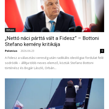
Itthon
„Nettó náci párttá vált a Fidesz” – Bottoni
Stefano kemény kritikája
Polonius
-
2026-06-23
0
A Fidesz a választási vereség után radikális ideológiai fordulat felé
sodródik – állítja több neves elemző, köztük Stefano Bottoni
történész és Bogár László, Orbán...