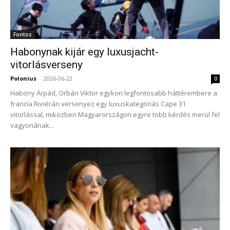
Fontos
Habonynak kijár egy luxusjacht-
vitorlásverseny
Polonius
-
2026-06-22
0
Habony Árpád, Orbán Viktor egykori legfontosabb háttérembere a
francia Riviérán versenyez egy luxuskategóriás Cape 31
vitorlással, miközben Magyarországon egyre több kérdés merül fel
vagyonának...