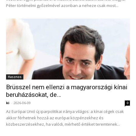
Péter történelmi győzelmével azonban a neheze csak most...
Hasznos
Brüsszel nem ellenzi a magyarországi kínai
beruházásokat, de…
ki
-
2026-06-09
0
Az Európai Unió új iparpolitikai iránya világos: a kínai cégek csak
akkor férhetnek hozzá az európai közpénzekhez és
közbeszerzésekhez, ha valódi, mérhető értéket teremtenek...