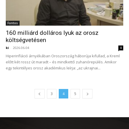
Fontos
160 milliárd dolláros lyuk az orosz
költségvetésen
ki
-
2026-06-04
0
Hiperinfláció árnyékában Oroszország háborúja kifullad, a Kreml
előtt két rossz út maradt – és mindkettő zuhanórepülés. Amikor
egy tekintélyes orosz akadémikus leírja: „az ukrajnai...
3
4
5