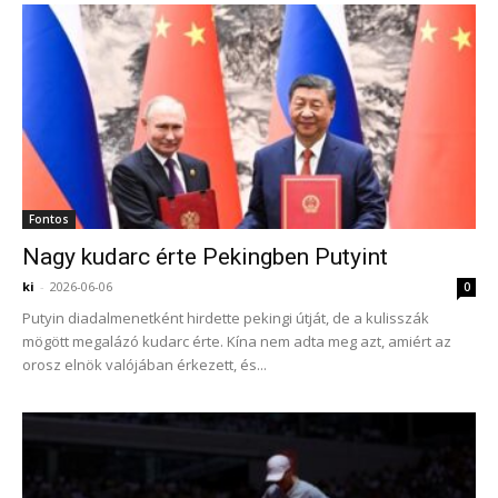
Fontos
Nagy kudarc érte Pekingben Putyint
ki
-
2026-06-06
0
Putyin diadalmenetként hirdette pekingi útját, de a kulisszák
mögött megalázó kudarc érte. Kína nem adta meg azt, amiért az
orosz elnök valójában érkezett, és...