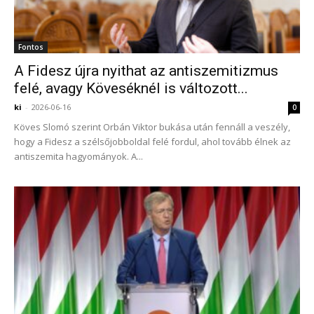
Fontos
A Fidesz újra nyithat az antiszemitizmus
felé, avagy Köveséknél is változott...
ki
-
2026-06-16
0
Köves Slomó szerint Orbán Viktor bukása után fennáll a veszély,
hogy a Fidesz a szélsőjobboldal felé fordul, ahol tovább élnek az
antiszemita hagyományok. A...