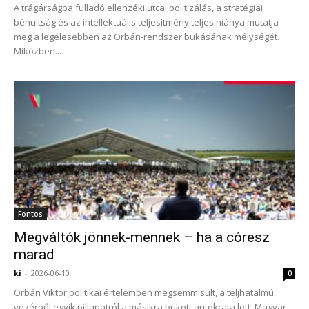
A trágárságba fulladó ellenzéki utcai politizálás, a stratégiai
bénultság és az intellektuális teljesítmény teljes hiánya mutatja
meg a legélesebben az Orbán-rendszer bukásának mélységét.
Miközben...
Fontos
Megváltók jönnek-mennek – ha a córesz
marad
ki
-
2026-06-10
0
Orbán Viktor politikai értelemben megsemmisült, a teljhatalmú
vezérből egyik pillanatról a másikra bukott autokrata lett. Magyar