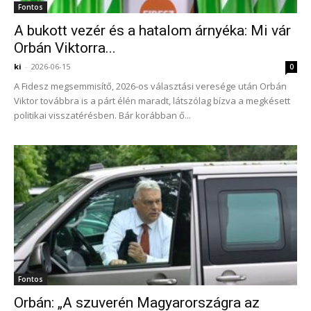
Fontos
A bukott vezér és a hatalom árnyéka: Mi vár
Orbán Viktorra...
ki
-
2026-06-15
0
A Fidesz megsemmisítő, 2026-os választási veresége után Orbán
Viktor továbbra is a párt élén maradt, látszólag bízva a megkésett
politikai visszatérésben. Bár korábban ő...
Fontos
Orbán: „A szuverén Magyarországra az