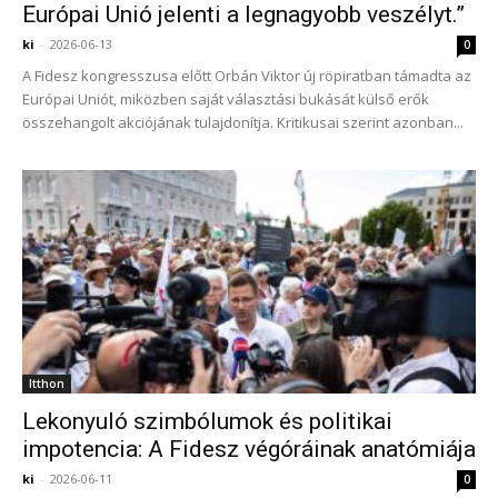
Európai Unió jelenti a legnagyobb veszélyt.”
ki
-
2026-06-13
0
A Fidesz kongresszusa előtt Orbán Viktor új röpiratban támadta az
Európai Uniót, miközben saját választási bukását külső erők
összehangolt akciójának tulajdonítja. Kritikusai szerint azonban...
Itthon
Lekonyuló szimbólumok és politikai
impotencia: A Fidesz végóráinak anatómiája
ki
-
2026-06-11
0