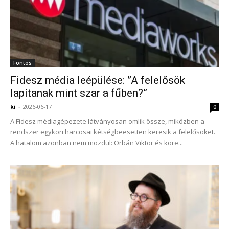
Fontos
Fidesz média leépülése: ”A felelősök
lapítanak mint szar a fűben?”
ki
-
2026-06-17
0
A Fidesz médiagépezete látványosan omlik össze, miközben a
rendszer egykori harcosai kétségbeesetten keresik a felelősöket.
A hatalom azonban nem mozdul: Orbán Viktor és köre...