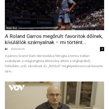
Nem foci
A Roland Garros megőrült: favoritok dőlnek,
kívülállók szárnyalnak – mi történt...
ki
-
2026-06-05
0
A párizsi Grand Slam idei kiadása felrúgta a tenisz íratlan
szabályait: a világranglista-élmezőny eltűnt a véghajrából,
hőhullám, szél, sérülések és „fertőző” meglepetéssorozat keverte
újra...