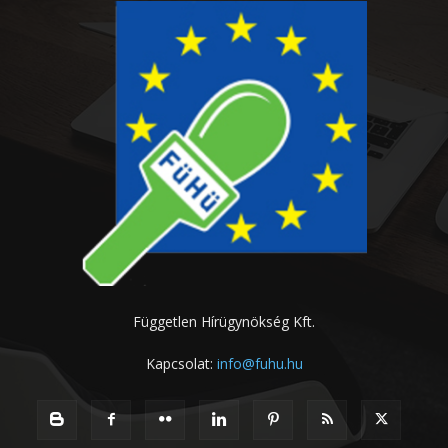
Független Hírügynökség Kft.
Kapcsolat:
info@fuhu.hu