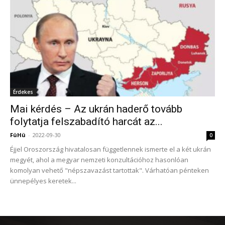
Érdekes
Mai kérdés – Az ukrán haderő tovább
folytatja felszabadító harcát az...
FüHü
-
2022-09-30
0
Éjjel Oroszország hivatalosan függetlennek ismerte el a két ukrán
megyét, ahol a megyar nemzeti konzultációhoz hasonlóan
komolyan vehető "népszavazást tartottak". Várhatóan pénteken
ünnepélyes keretek...