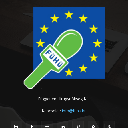
Független Hírügynökség Kft.
Kapcsolat:
info@fuhu.hu