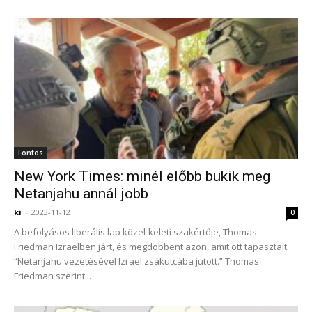
Fontos
New York Times: minél előbb bukik meg
Netanjahu annál jobb
ki
-
2023-11-12
0
A befolyásos liberális lap közel-keleti szakértője, Thomas
Friedman Izraelben járt, és megdöbbent azon, amit ott tapasztalt.
“Netanjahu vezetésével Izrael zsákutcába jutott.” Thomas
Friedman szerint...