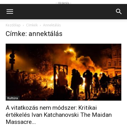
- Hirdetés -
Kezdőlap
Címkék
Annektálás
Címke: annektálás
Kultúra
A vitatkozás nem módszer: Kritikai
értékelés Ivan Katchanovski The Maidan
Massacre...