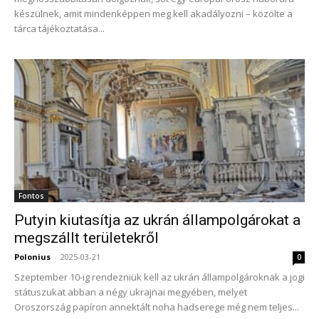
készülnek, amit mindenképpen meg kell akadályozni – közölte a
tárca tájékoztatása...
Fontos
Putyin kiutasítja az ukrán állampolgárokat a
megszállt területekről
Polonius
-
2025-03-21
0
Szeptember 10-ig rendezniük kell az ukrán állampolgároknak a jogi
státuszukat abban a négy ukrajnai megyében, melyet
Oroszország papíron annektált noha hadserege még nem teljes...