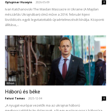
Oylupinar Huseyin
-
2026-05-09
0
Ivan Katchanovski The Maidan Massacre in Ukraine (A Majdan
mészárlás Ukrajnában) című műve a 2014. februári kijevi
lövöldözés egyik legvitatottabb újraértelmezését kínálja. Központi
állítása,...
Itthon
Háború és béke
Falusi Tamas
-
2025-12-04
0
„A nyugat-európai vezetők ma az ukrajnai háború
meghosszabbításán dolgoznak, sőt egy európai-orosz háborúra