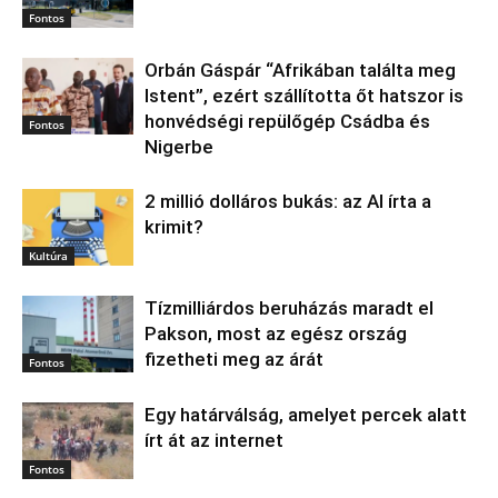
Fontos
Orbán Gáspár “Afrikában találta meg
Istent”, ezért szállította őt hatszor is
honvédségi repülőgép Csádba és
Fontos
Nigerbe
2 millió dolláros bukás: az AI írta a
krimit?
Kultúra
Tízmilliárdos beruházás maradt el
Pakson, most az egész ország
fizetheti meg az árát
Fontos
Egy határválság, amelyet percek alatt
írt át az internet
Fontos