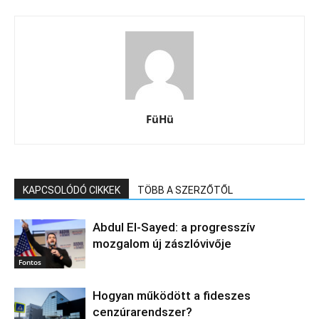
FüHü
KAPCSOLÓDÓ CIKKEK
TÖBB A SZERZŐTŐL
Abdul El‑Sayed: a progresszív
mozgalom új zászlóvivője
Fontos
Hogyan működött a fideszes
cenzúrarendszer?