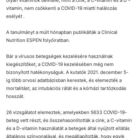
olyan vitaminok bevitele, mint a cink, a C-vitamin és a D -
vitamin, nem csökkenti a COVID-19 miatti halálozás
esélyét .
A tanulmányt a múlt hónapban publikálták a Clinical
Nutrition ESPEN folyóiratban.
Bár a vírusos betegségek kezelésére használnak
kiegészítőket, a COVID-19 kezelésében még nem
bizonyított hatékonyságuk. A kutatók 2021. december 5-
ig több orvosi adatbázisban kerestek, és elemezték a
mortalitást, az intubációs rátát és a kórházi tartózkodás
hosszát.
26 vizsgálatot elemeztek, amelyekben 5633 COVID-19-
beteg vett részt, és összehasonlították a cink, a C-vitamin
és a D-vitamin használatát a betegek által nyújtott ellátás
általános színvonalával, és megállapították, hogy egyik