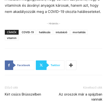
vitaminok és ásványi anyagok károsak, hanem azt, hogy
nem akadályozzák meg a COVID-19 okozta haláleseteket.
- Hirdetés -
CÍMKÉK
COVID-19
halálozás
intubáció
mortalitás
vitamin
Facebook
Twitter
Előző cikk
Következő cikk
Két csúcs Brüsszelben
Az oroszok már a spájzban
vannak