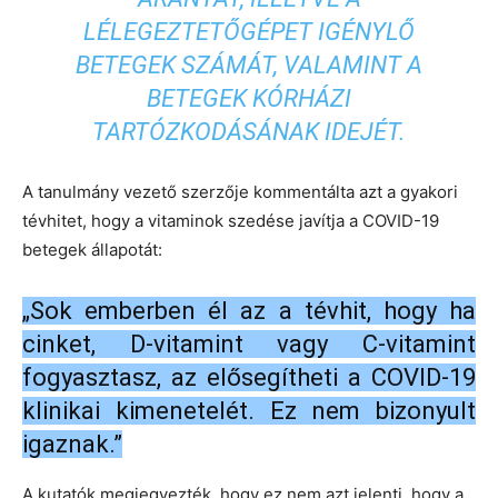
LÉLEGEZTETŐGÉPET IGÉNYLŐ
BETEGEK SZÁMÁT, VALAMINT A
BETEGEK KÓRHÁZI
TARTÓZKODÁSÁNAK IDEJÉT.
A tanulmány vezető szerzője kommentálta azt a gyakori
tévhitet, hogy a vitaminok szedése javítja a COVID-19
betegek állapotát:
„Sok emberben él az a tévhit, hogy ha
cinket, D-vitamint vagy C-vitamint
fogyasztasz, az elősegítheti a COVID-19
klinikai kimenetelét. Ez nem bizonyult
igaznak.”
A kutatók megjegyezték, hogy ez nem azt jelenti, hogy a