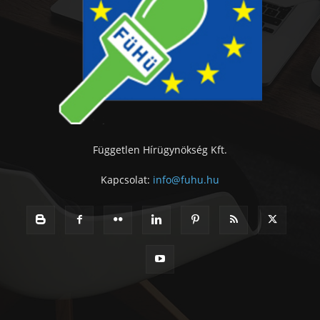
Független Hírügynökség Kft.
Kapcsolat:
info@fuhu.hu