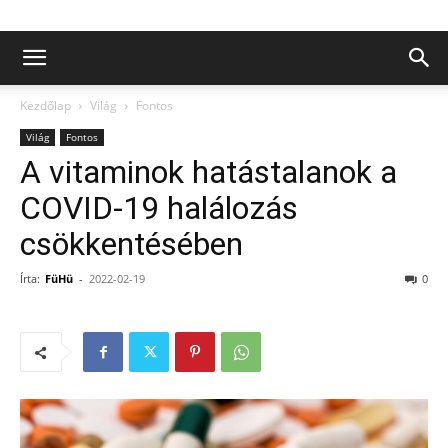
Kezdőlap
Világ
Fontos
Világ
Fontos
A vitaminok hatástalanok a
COVID-19 halálozás
csökkentésében
Írta:
FüHü
-
2022-02-19
0