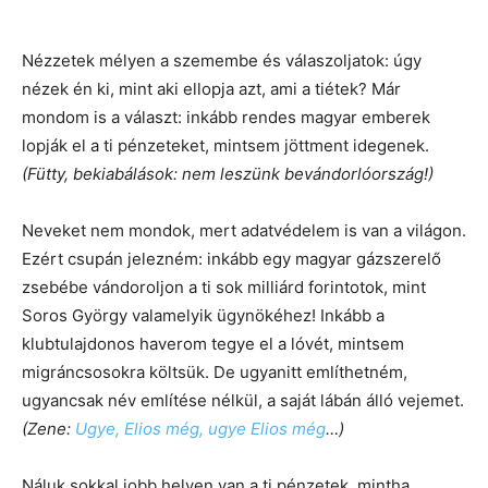
Nézzetek mélyen a szemembe és válaszoljatok: úgy
nézek én ki, mint aki ellopja azt, ami a tiétek? Már
mondom is a választ: inkább rendes magyar emberek
lopják el a ti pénzeteket, mintsem jöttment idegenek.
(Fütty, bekiabálások: nem leszünk bevándorlóország!)
Neveket nem mondok, mert adatvédelem is van a világon.
Ezért csupán jelezném: inkább egy magyar gázszerelő
zsebébe vándoroljon a ti sok milliárd forintotok, mint
Soros György valamelyik ügynökéhez! Inkább a
klubtulajdonos haverom tegye el a lóvét, mintsem
migráncsosokra költsük. De ugyanitt említhetném,
ugyancsak név említése nélkül, a saját lábán álló vejemet.
(Zene:
Ugye, Elios még, ugye Elios még
…)
Náluk sokkal jobb helyen van a ti pénzetek, mintha