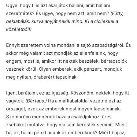
Ugye, hogy ti is azt akarjátok hallani, amit hallani
szeretnétek? És ugye, hogy nem azt, amit nem?
(Fütty,
bekiabálás: kurva anyját nekik mind. Ki a cicilekkel a
közéletből!)
Ennyit szerettem volna mondani a sajtó szabadságáról. És
akkor még valami: azt mondják az ellenfeleink, hogy
engem, most is, amikor itt nektek beszélek, bértapsolók
vesznek körül. Olyan emberek, akik pénzért, mondjuk
meg nyíltan, órabérért tapsolnak.
Igen, barátaim, ez az igazság. Köszönöm, nektek, hogy itt
vagytok.
(Bértaps.)
Ha a maffiabaloldal vezetné ezt az
országot, ezek az emberek most ingyen tapsolnának.
Szomorúan mennének haza a családjukhoz, üres
zsebüket mutatva, hogy ma sem kerestek semmit. Miért
baj az, ha mi pénzt adunk az embereknek? Miért baj az,