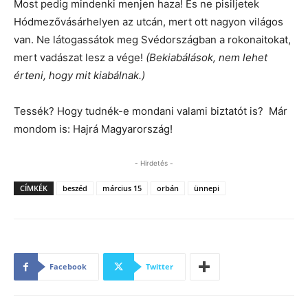
Most pedig mindenki menjen haza! És ne pisiljetek
Hódmezővásárhelyen az utcán, mert ott nagyon világos
van. Ne látogassátok meg Svédországban a rokonaitokat,
mert vadászat lesz a vége!
(Bekiabálások, nem lehet
érteni, hogy mit kiabálnak.)
Tessék? Hogy tudnék-e mondani valami biztatót is? Már
mondom is: Hajrá Magyarország!
- Hirdetés -
CÍMKÉK
beszéd
március 15
orbán
ünnepi
Facebook
Twitter