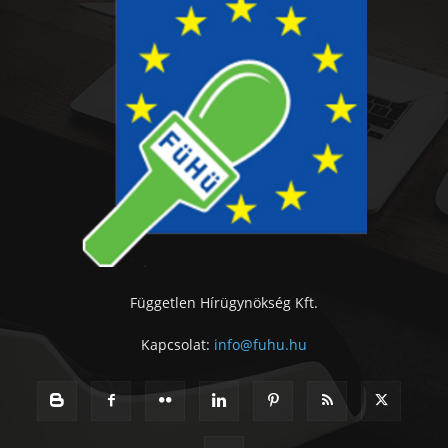
Független Hírügynökség Kft.
Kapcsolat:
info@fuhu.hu