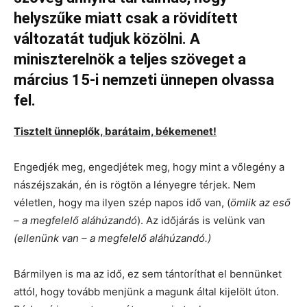
helyszűke miatt csak a rövidített
változatát tudjuk közölni. A
miniszterelnök a teljes szöveget a
március 15-i nemzeti ünnepen olvassa
fel.
Tisztelt ünneplők, barátaim, békemenet!
Engedjék meg, engedjétek meg, hogy mint a vőlegény a
nászéjszakán, én is rögtön a lényegre térjek. Nem
véletlen, hogy ma ilyen szép napos idő van, (
ömlik az eső
– a megfelelő aláhúzandó
). Az időjárás is velünk van
(ellenünk van – a megfelelő aláhúzandó.)
Bármilyen is ma az idő, ez sem tántoríthat el bennünket
attól, hogy tovább menjünk a magunk által kijelölt úton.