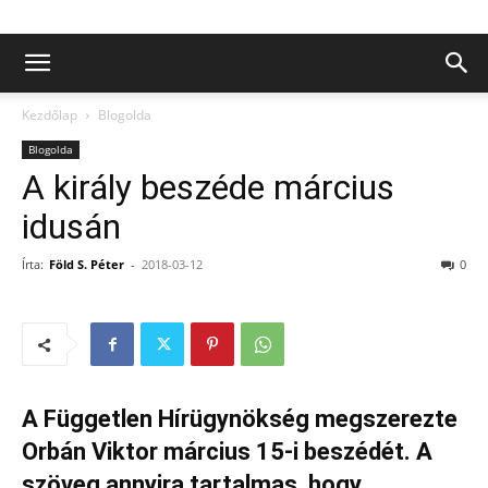
Kezdőlap
Blogolda
Blogolda
A király beszéde március
idusán
Írta:
Föld S. Péter
-
2018-03-12
0
A Független Hírügynökség megszerezte
Orbán Viktor március 15-i beszédét. A
szöveg annyira tartalmas, hogy