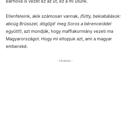
Bárhová is vezet ez az út, ez a mi utunk.
Ellenfeleink, akik számosan vannak,
(fütty, bekiabálások:
abcúg Brüsszel, dögöjjé’ meg Soros a bérenceiddel
együtt!)
, azt mondják, hogy maffiakormány vezeti ma
Magyarországot. Hogy mi ellopjuk azt, ami a magyar
embereké.
- Hirdetés -