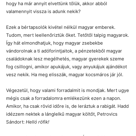
hogy ha már annyit elvettünk tőlük, akkor abból
valamennyit vissza is adunk nekik?
Ezek a bértapsolók kivétel nélkül magyar emberek.
Tudom, mert leellenőriztük őket. Tetőtől talpig magyarok.
Így hát elmondhatjuk, hogy magyar zsebekbe
vándorolnak a ti adóforintjaitok, a pénzetekből magyar
családoknak lesz megélhetés, magyar gyerekek szeme
fog csillogni, amikor apukájuk, vagy anyukájuk ajándékot
vesz nekik. Ha meg elisszák, magyar kocsmáros jár jól.
Végezetül, hogy valami forradalmit is mondjak. Mert ugye
mégis csak a forradalomra emlékezünk ezen a napon.
Amikor, ha csak rövid időre is, de leráztuk a rabigát. Hadd
idézzem nektek a lánglelkű magyar költőt, Petrovics
Sándort:
Helló röfik!