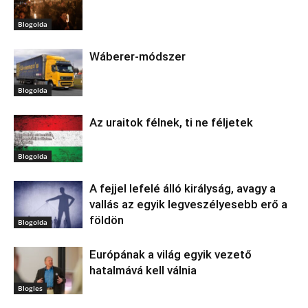
Blogolda
Wáberer-módszer
Blogolda
Az uraitok félnek, ti ne féljetek
Blogolda
A fejjel lefelé álló királyság, avagy a
vallás az egyik legveszélyesebb erő a
földön
Blogolda
Európának a világ egyik vezető
hatalmává kell válnia
Blogles