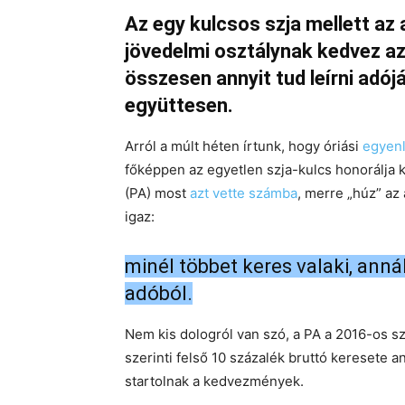
Az egy kulcsos szja mellett az
jövedelmi osztálynak kedvez az
összesen annyit tud leírni adój
együttesen.
Arról a múlt héten írtunk, hogy óriási
egyenl
főképpen az egyetlen szja-kulcs honorálja
(PA) most
azt vette számba
, merre „húz” a
igaz:
minél többet keres valaki, anná
adóból.
Nem kis dologról van szó, a PA a 2016-os s
szerinti felső 10 százalék bruttó keresete a
startolnak a kedvezmények.