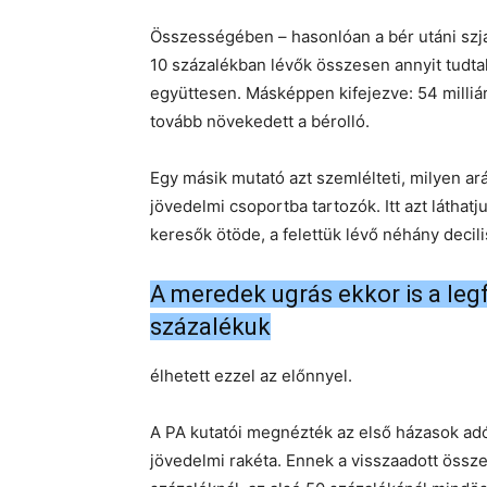
Összességében – hasonlóan a bér utáni szja
10 százalékban lévők összesen annyit tudtak
együttesen. Másképpen kifejezve: 54 milliár
tovább növekedett a bérolló.
Egy másik mutató azt szemlélteti, milyen 
jövedelmi csoportba tartozók. Itt azt láthat
keresők ötöde, a felettük lévő néhány deci
A meredek ugrás ekkor is a legf
százalékuk
élhetett ezzel az előnnyel.
A PA kutatói megnézték az első házasok adó
jövedelmi rakéta. Ennek a visszaadott össze