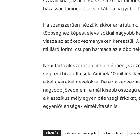
százaléknál, az alsó 50 százalékánál mindö
házasság támogatása is inkább a nagyobb jö
Ha számszerűen nézzük, akkor arra jutunk, 
többséghez képest eleve sokkal nagyobb ker
vissza az adókedvezményeken keresztül. A 
milliárd forint, csupán harmada az előbbinek
Nem tartozik szorosan ide, de éppen „szezo
segíteni hivatott csok. Aminek 10 milliós, 
a két gyereket nevelőkre. De ez a kedvezmén
nagyobb jövedelem, annál kisebb összegű a
a klasszikus mély egyenlőtlenségi árkokat, 
egyenlőtlenségek elmélyítésén is.
CÍMKÉK
adókedvezmények
adórendszer
jöved