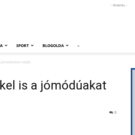
- Hirdetés -
RA
SPORT
BLOGOLDA
–
 jómódúakat tolják
el is a jómódúakat
0