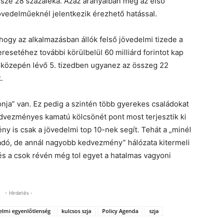
ssze 28 százaléka. Azaz arányaiban még az első
vedelműeknél jelentkezik érezhető hatással.
hogy az alkalmazásban állók felső jövedelmi tizede a
esetéhez további körülbelül 60 milliárd forintot kap
közepén lévő 5. tizedben ugyanez az összeg 22
.
nja” van. Ez pedig a szintén több gyerekes családokat
kedvezményes kamatú kölcsönét pont most terjesztik ki
y is csak a jövedelmi top 10-nek segít. Tehát a „minél
dó, de annál nagyobb kedvezmény” hálózata kitermeli
és a csok révén még tol egyet a hatalmas vagyoni
- Hirdetés -
elmi egyenlőtlenség
kulcsos szja
Policy Agenda
szja