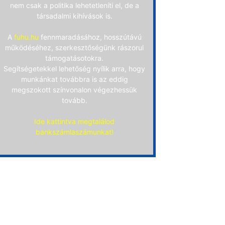
nem csak a politika lehetetleníti el, de a
társadalmi kihívások is.
A
fuhu.hu
fennmaradásához, hosszútávú
működéséhez, szerkesztőségünk rászorul
támogatásotokra.
Segítségetekkel lehetőség nyílik arra, hogy
munkánkat továbbra is az eddig
megszokott színvonalon végezhessük
tovább.
Ide kattintva megtalálod
bankszámlaszámunkat!