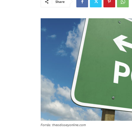
Share
Forrás: theodisseyonline.com