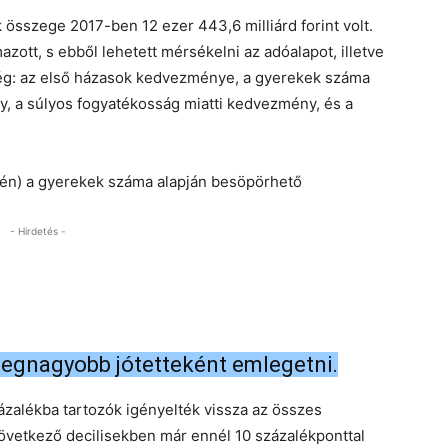
összege 2017-ben 12 ezer 443,6 milliárd forint volt.
ott, s ebből lehetett mérsékelni az adóalapot, illetve
ég: az első házasok kedvezménye, a gyerekek száma
, a súlyos fogyatékosság miatti kedvezmény, és a
ején) a gyerekek száma alapján besöpörhető
- Hirdetés -
egnagyobb jótetteként emlegetni.
százalékba tartozók igényelték vissza az összes
vetkező decilisekben már ennél 10 százalékponttal