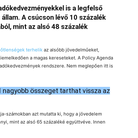
 adókedvezményekkel is a legfelső
 állam. A csúcson lévő 10 százalék
ából, mint az alsó 48 százalék
őtlenségek terhelik
az alsóbb jövedelműeket,
 kiemelkedően a magas kereseteket. A Policy Agenda
z adókedvezmények rendszere. Nem meglepően itt is
l nagyobb összeget tarthat vissza az
zja-számokban azt mutatta ki, hogy a jövedelem
nnyi, mint az alsó 65 százaléké együttvéve. Innen