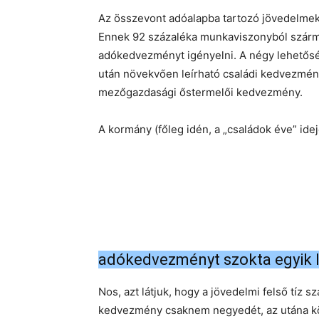
Az összevont adóalapba tartozó jövedelmek 
Ennek 92 százaléka munkaviszonyból származ
adókedvezményt igényelni. A négy lehetős
után növekvően leírható családi kedvezmény
mezőgazdasági őstermelői kedvezmény.
A kormány (főleg idén, a „családok éve” id
adókedvezményt szokta egyik l
Nos, azt látjuk, hogy a jövedelmi felső tíz 
kedvezmény csaknem negyedét, az utána kö