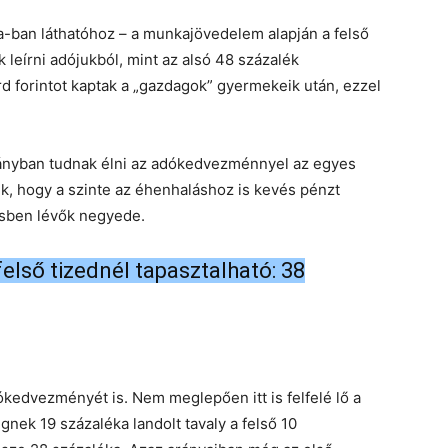
-ban láthatóhoz – a munkajövedelem alapján a felső
 leírni adójukból, mint az alsó 48 százalék
d forintot kaptak a „gazdagok” gyermekeik után, ezzel
arányban tudnak élni az adókedvezménnyel az egyes
juk, hogy a szinte az éhenhaláshoz is kevés pénzt
lisben lévők negyede.
első tizednél tapasztalható: 38
kedvezményét is. Nem meglepően itt is felfelé lő a
gnek 19 százaléka landolt tavaly a felső 10