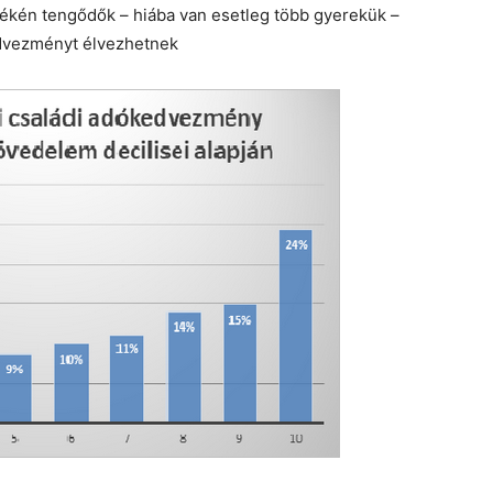
ékén tengődők – hiába van esetleg több gyerekük –
dvezményt élvezhetnek