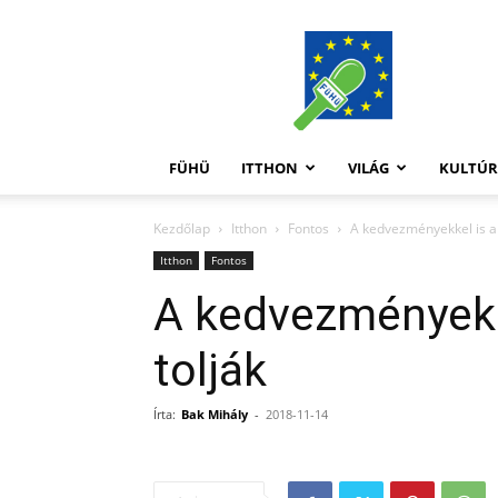
FüHü
FÜHÜ
ITTHON
VILÁG
KULTÚ
Kezdőlap
Itthon
Fontos
A kedvezményekkel is a
Itthon
Fontos
A kedvezményekk
tolják
Írta:
Bak Mihály
-
2018-11-14