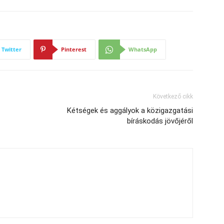
Twitter
Pinterest
WhatsApp
Következő cikk
Kétségek és aggályok a közigazgatási
bíráskodás jövőjéről