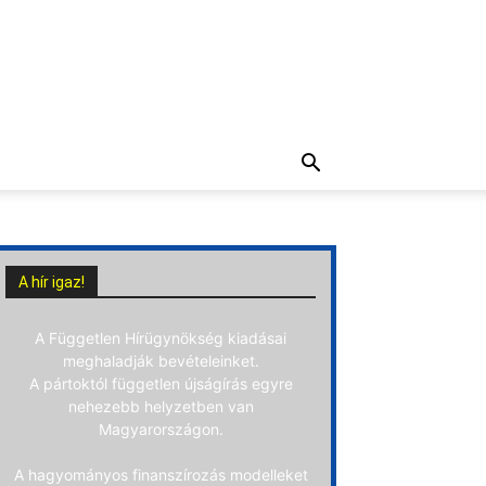
A hír igaz!
A Független Hírügynökség kiadásai
meghaladják bevételeinket.
A pártoktól független újságírás egyre
nehezebb helyzetben van
Magyarországon.
A hagyományos finanszírozás modelleket