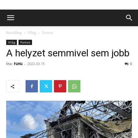
Kezdőlap
Világ
Fontos
Világ
Fontos
A helyzet semmivel sem jobb
Írta:
FüHü
-
2022-03-15
0