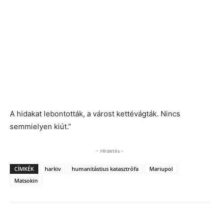
A hidakat lebontották, a várost kettévágták. Nincs
semmielyen kiút.”
- Hirdetés -
CÍMKÉK
harkiv
humanitástius katasztrófa
Mariupol
Matsokin