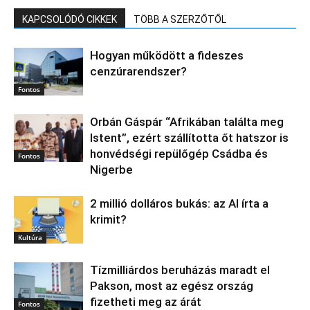
KAPCSOLÓDÓ CIKKEK
TÖBB A SZERZŐTŐL
Hogyan működött a fideszes
cenzúrarendszer?
Fontos
Orbán Gáspár “Afrikában találta meg
Istent”, ezért szállította őt hatszor is
honvédségi repülőgép Csádba és
Fontos
Nigerbe
2 millió dolláros bukás: az AI írta a
krimit?
Kultúra
Tízmilliárdos beruházás maradt el
Pakson, most az egész ország
fizetheti meg az árát
Fontos