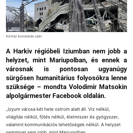
Kórház bombázás után
A Harkiv régióbeli Iziumban nem jobb a
helyzet, mint Mariupolban, és ennek a
városnak is pontosan ugyanúgy
sürgősen humanitárius folyosókra lenne
szüksége – mondta Volodimir Matsokin
alpolgármester Facebook oldalán.
„Izyum városa két hete ostrom alatt áll. Víz nélkül,
világítás nélkül, fűtés nélkül, élelmiszer és gyógyszer,
valamint kommunikációs lehetőségek nélkül. A helyzet
semmivel sem jobb, mint Mariupolban.