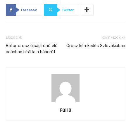
Facebook
Twitter
Előző cikk
Következő cikk
Bátor orosz újságírónő élő
Orosz kémkedés Szlovákiában
adásban bírálta a háborút
FüHü