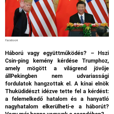
Facebook
Háború vagy együttműködés? – Hszi
Csin-ping kemény kérdése Trumphoz,
amely mögött a világrend jövője
állPekingben nem udvariassági
fordulatok hangzottak el. A kínai elnök
Thuküdidészt idézve tette fel a kérdést:
a felemelkedő hatalom és a hanyatló
nagyhatalom elkerülheti-e a háborút?