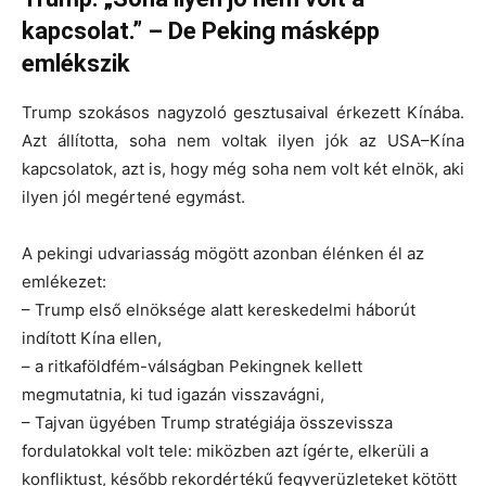
kapcsolat.” – De Peking másképp
emlékszik
Trump szokásos nagyzoló gesztusaival érkezett Kínába.
Azt állította, soha nem voltak ilyen jók az USA–Kína
kapcsolatok, azt is, hogy még soha nem volt két elnök, aki
ilyen jól megértené egymást.
A pekingi udvariasság mögött azonban élénken él az
emlékezet:
– Trump első elnöksége alatt
kereskedelmi háborút
indított Kína ellen,
– a ritkaföldfém-válságban Pekingnek kellett
megmutatnia, ki tud igazán visszavágni,
– Tajvan ügyében Trump stratégiája összevissza
fordulatokkal volt tele: miközben azt ígérte, elkerüli a
konfliktust, később rekordértékű fegyverüzleteket kötött