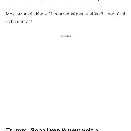
Most az a kérdés:
a 21. század képes-e először megtörni
ezt a mintát?
- Hirdetés -
Trump: „Soha ilyen jó nem volt a