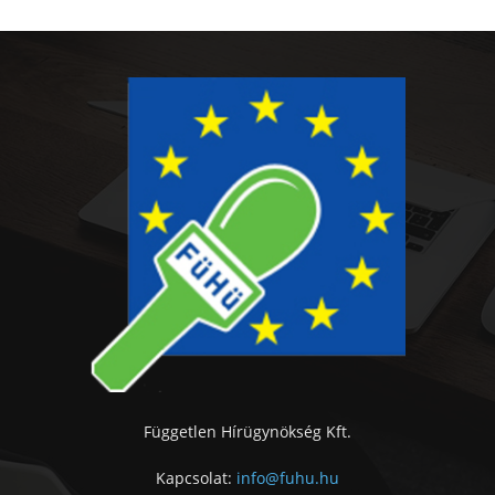
Független Hírügynökség Kft.
Kapcsolat:
info@fuhu.hu