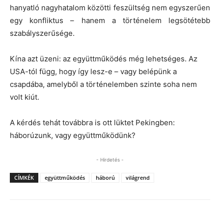
hanyatló nagyhatalom közötti feszültség nem egyszerűen
egy konfliktus – hanem a történelem legsötétebb
szabályszerűsége.
Kína azt üzeni:
az együttműködés még lehetséges.
Az
USA-tól függ, hogy így lesz-e – vagy belépünk a
csapdába, amelyből a történelemben szinte soha nem
volt kiút.
A kérdés tehát továbbra is ott lüktet Pekingben:
háborúzunk, vagy együttműködünk?
- Hirdetés -
CÍMKÉK
együttműködés
háború
világrend