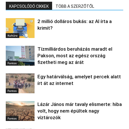
KAPCSOLÓDÓ CIKKEK
TÖBB A SZERZŐTŐL
2 millió dolláros bukás: az AI írta a
krimit?
Kultúra
Tízmilliárdos beruházás maradt el
Pakson, most az egész ország
fizetheti meg az árát
Fontos
Egy határválság, amelyet percek alatt
írt át az internet
Fontos
Lázár János már tavaly elismerte: hiba
volt, hogy nem épültek nagy
víztározók
Fontos