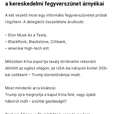
a kereskedelmi fegyverszünet árnyékai
A két vezető most egy informális fegyverszünetet próbál
rögzíteni. A delegáció összetétele árulkodó:
– Elon Musk és a Tesla,
– BlackRock, Blackstone, Citibank,
– amerikai high-tech elit.
Miközben Kína exportja tavaly történelmi rekordot
döntött
az egész világon
, az USA-ba irányuló kivitel 30%-
kal csökkent – Trump büntetővámjai miatt.
Most mindenki arra kíváncsi:
Trump újra megnyitja a kaput Kína felé, vagy újabb
háborút indít – ezúttal gazdaságit?