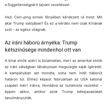
a függetlenségpárti tajvani vezetéssel.
Hszi Csin-ping ennek fényében kérdezett rá most:
Mit
akar Trump valójában?
És ez a kérdés nem csak Kínának
szól – az egész világnak.
Az iráni háború árnyéka: Trump
kétszínűsége mindenhol ott van
A kínai elnök azért is bizalmatlan, mert az amerikai elnök
az iráni válságban látványosan megszegte saját ígéretét.
A kampányban azt mondta, soha nem indít háborút
határon túl. Ehhez képest februárban az USA
katonai
csapást mért Iránra
, likvidálva az iszlamista vezetést –
éppen akkor, amikor azok Trump békejavaslatait
tanulmányozták.