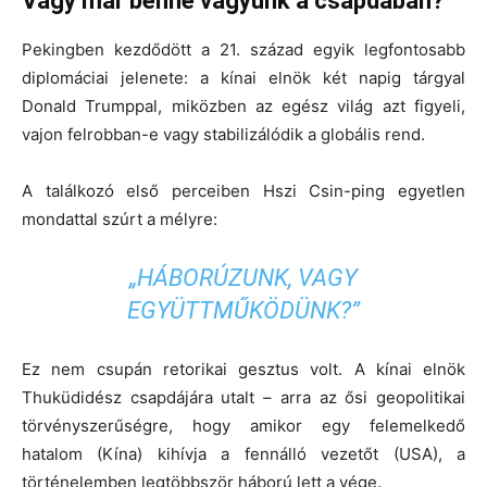
Vagy már benne vagyunk a csapdában?
Pekingben kezdődött a 21. század egyik legfontosabb
diplomáciai jelenete: a kínai elnök két napig tárgyal
Donald Trumppal, miközben az egész világ azt figyeli,
vajon felrobban-e vagy stabilizálódik a globális rend.
A találkozó első perceiben Hszi Csin-ping egyetlen
mondattal szúrt a mélyre:
„HÁBORÚZUNK, VAGY
EGYÜTTMŰKÖDÜNK?”
Ez nem csupán retorikai gesztus volt. A kínai elnök
Thuküdidész csapdájára utalt – arra az ősi geopolitikai
törvényszerűségre, hogy amikor egy felemelkedő
hatalom (Kína) kihívja a fennálló vezetőt (USA), a
történelemben legtöbbször háború lett a vége.