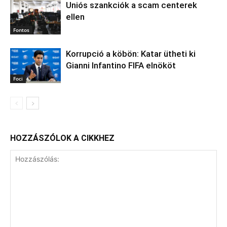
Uniós szankciók a scam centerek
ellen
Fontos
Korrupció a köbön: Katar ütheti ki
Gianni Infantino FIFA elnököt
Foci
HOZZÁSZÓLOK A CIKKHEZ