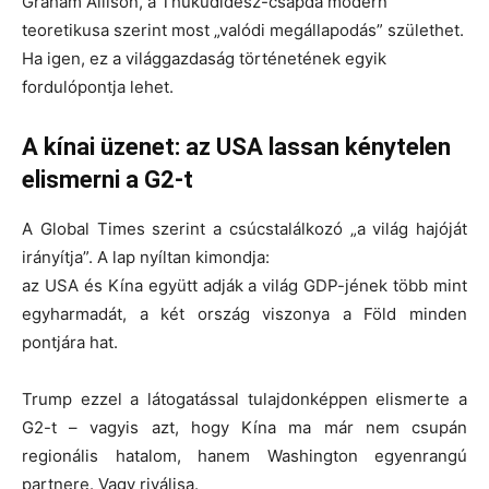
Graham Allison, a Thuküdidész-csapda modern
teoretikusa szerint most „valódi megállapodás” születhet.
Ha igen, ez a világgazdaság történetének egyik
fordulópontja lehet.
A kínai üzenet: az USA lassan kénytelen
elismerni a G2-t
A Global Times szerint a csúcstalálkozó „a világ hajóját
irányítja”. A lap nyíltan kimondja:
az USA és Kína együtt adják a világ GDP-jének több mint
egyharmadát, a két ország viszonya a Föld minden
pontjára hat.
Trump ezzel a látogatással tulajdonképpen elismerte a
G2-t
– vagyis azt, hogy Kína ma már nem csupán
regionális hatalom, hanem Washington egyenrangú
partnere. Vagy riválisa.