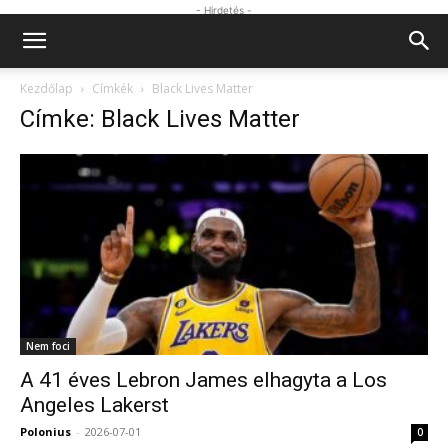
- Hirdetés -
Kezdőlap
Címkék
Black Lives Matter
Címke: Black Lives Matter
Nem foci
A 41 éves Lebron James elhagyta a Los
Angeles Lakerst
Polonius
-
2026-07-01
0