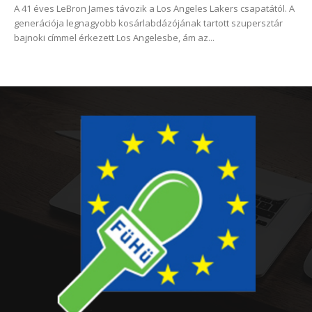
A 41 éves LeBron James távozik a Los Angeles Lakers csapatától. A
generációja legnagyobb kosárlabdázójának tartott szupersztár
bajnoki címmel érkezett Los Angelesbe, ám az...