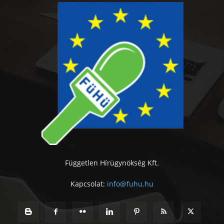
Független Hírügynökség Kft.
Kapcsolat:
info@fuhu.hu