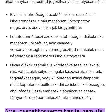
alkotmányban biztosított jogosítványait is súlyosan sérti!
Elveszi a lehetőséget azoktól, akik a rossz állami
iskolarendszer hibáit magán tanulócsoportok
megszervezésével akarják kiegyenlíteni.
Lehetetlenné teszi azoknak a tehetséges diákoknak a
magántanulói státust, akik valamely
versenysportágban való megfeszített munkájuk miatt
képtelenek a rendszeres iskolalátogatásra.
Olyan diákok számára is kötelezővé teszi az iskolai
részvételt, akik súlyos magatartászavaruk, ritka fajta
fogyatékosságuk, vagy különleges fizikai állapotuk
miatt képtelenek beilleszkedni az iskolai közösségbe,
ahol ráadásul szakemberek hiányában az esetek
túlnyomó részében fejlesztésükre nincs esély!
Arra ugyanakkor semmilyen jel nem utal,