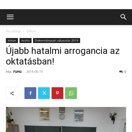
Kezdőlap
Itthon
Itthon
Archív
Önkormányzati választás 2019
Újabb hatalmi arrogancia az
oktatásban!
Írta:
FüHü
-
2019-06-15
0