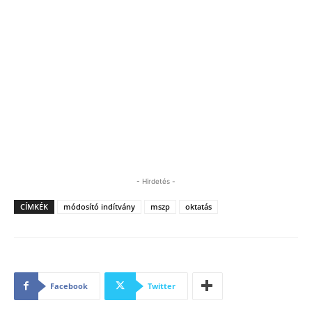
- Hirdetés -
CÍMKÉK
módosító indítvány
mszp
oktatás
Facebook
Twitter