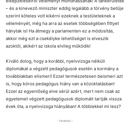
elképzeléseiről véleményt mondhassanak! A tankerületek
– és a kinevező miniszter eddig legalább a törvény betűje
szerint köteles volt kikérni ezeknek a testületeknek a
véleményét, még ha arra az esetek többségében fittyet
hánytak is! Ha átmegy a parlamenten ez a módosítás,
akkor még ezt a csekélyke lehetőséget is elveszik
azoktól, akikért az iskola elvileg működik!
Kiváló dolog, hogy a korábbi, nyelvvizsga nélküli
diplomákat a végzett pedagógusok esetén a kormány a
továbbiakban elismeri! Ezzel természetesen beismeri azt
is, hogy kóros pedagógus hiány van a közoktatásban!
Ezzel az egyenlőség elve sérül azért, mert nem csak az
egyetemet végzett pedagógusok diplomáit tartják vissza
évek óta, a nyelvvizsga hiányában! A többiekkel mi lesz?
- Hirdetés -