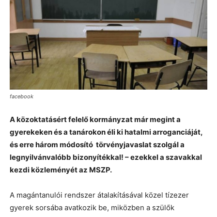
facebook
A közoktatásért felelő kormányzat már megint a
gyerekeken és a tanárokon éli ki hatalmi arroganciáját,
és erre három módosító törvényjavaslat szolgál a
legnyilvánvalóbb bizonyítékkal! – ezekkel a szavakkal
kezdi közleményét az MSZP.
A magántanulói rendszer átalakításával közel tízezer
gyerek sorsába avatkozik be, miközben a szülők