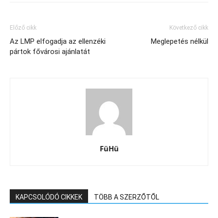
Előző cikk
Következő cikk
Az LMP elfogadja az ellenzéki
Meglepetés nélkül
pártok fővárosi ajánlatát
FüHü
KAPCSOLÓDÓ CIKKEK
TÖBB A SZERZŐTŐL