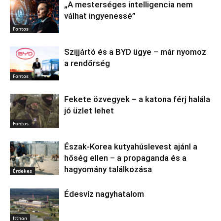
„A mesterséges intelligencia nem
válhat ingyenessé”
Fontos
Szijjártó és a BYD ügye – már nyomoz
a rendőrség
Fontos
Fekete özvegyek – a katona férj halála
jó üzlet lehet
Fontos
Észak‑Korea kutyahúslevest ajánl a
hőség ellen – a propaganda és a
hagyomány találkozása
Érdekes
Édesvíz nagyhatalom
Itthon