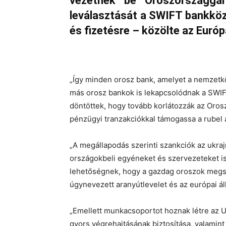
vezetnek be Oroszországga
leválasztását a SWIFT bankköz
és fizetésre – közölte az Európ
„Így minden orosz bank, amelyet a nemzetk
más orosz bankok is lekapcsolódnak a SWIFT
döntöttek, hogy tovább korlátozzák az Oro
pénzügyi tranzakciókkal támogassa a rubel 
„A megállapodás szerinti szankciók az ukra
országokbeli egyéneket és szervezeteket i
lehetőségnek, hogy a gazdag oroszok megs
úgynevezett aranyútlevelet és az európai á
„Emellett munkacsoportot hoznak létre az U
gyors végrehajtásának biztosítása, valamint 