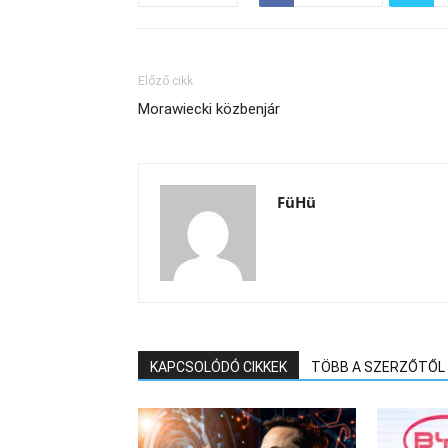
Előző cikk
Morawiecki közbenjár
FüHü
KAPCSOLÓDÓ CIKKEK
TÖBB A SZERZŐTŐL