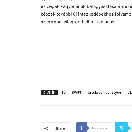
és cégek vagyonának befagyasztása érdeké
készek további új intézkedésekhez folyamo
az európai világrend elleni támadást”.
CÍMKÉK
EU
SWIFT
Ursula von der Leyen
US
Facebook
Share