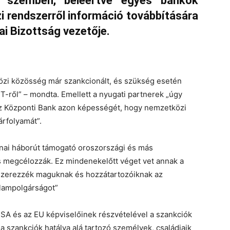
l szemben, beleértve egyes bankok
i rendszerről információ továbbítására
ai Bizottság vezetője.
özi közösség már szankcionált, és szükség esetén
-ről” – mondta. Emellett a nyugati partnerek „úgy
sz Központi Bank azon képességét, hogy nemzetközi
árfolyamát”.
jnai háborút támogató oroszországi és más
s megcélozzák. Ez mindenekelőtt véget vet annak a
zerezzék maguknak és hozzátartozóiknak az
llampolgárságot”
SA és az EU képviselőinek részvételével a szankciók
a szankciók hatálya alá tartozó személyek, családjaik