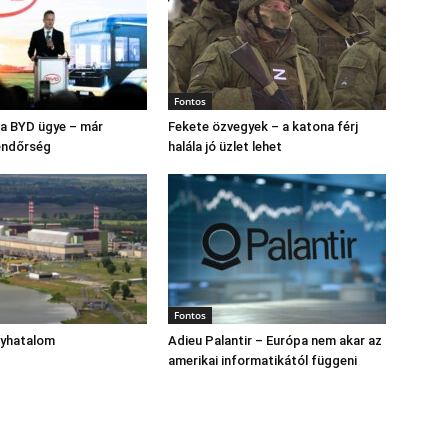
Fontos
s a BYD ügye – már
Fekete özvegyek – a katona férj
endőrség
halála jó üzlet lehet
Fontos
gyhatalom
Adieu Palantir – Európa nem akar az
amerikai informatikától függeni