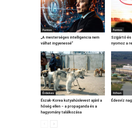
Fontos
Fontos
„A mesterséges intelligencia nem
Szijjártó é
válhat ingyenessé”
nyomoz a r
Érdekes
Itthon
Észak‑Korea kutyahúslevest ajánl a
Édesvíz na
hőség ellen – a propaganda és a
hagyomány találkozása