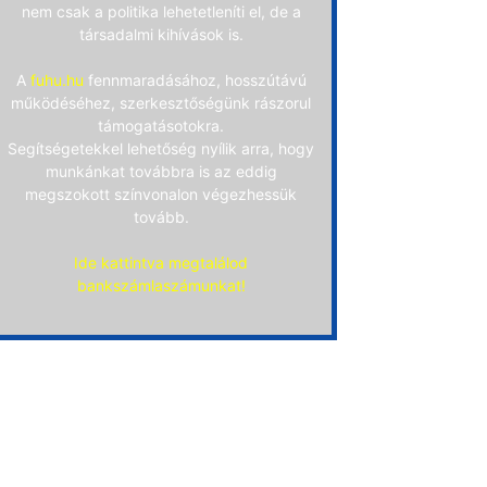
nem csak a politika lehetetleníti el, de a
társadalmi kihívások is.
A
fuhu.hu
fennmaradásához, hosszútávú
működéséhez, szerkesztőségünk rászorul
támogatásotokra.
Segítségetekkel lehetőség nyílik arra, hogy
munkánkat továbbra is az eddig
megszokott színvonalon végezhessük
tovább.
Ide kattintva megtalálod
bankszámlaszámunkat!