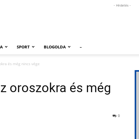
- Hirdetés -
RA
SPORT
BLOGOLDA
–
okra és még nincs vége
az oroszokra és még
0