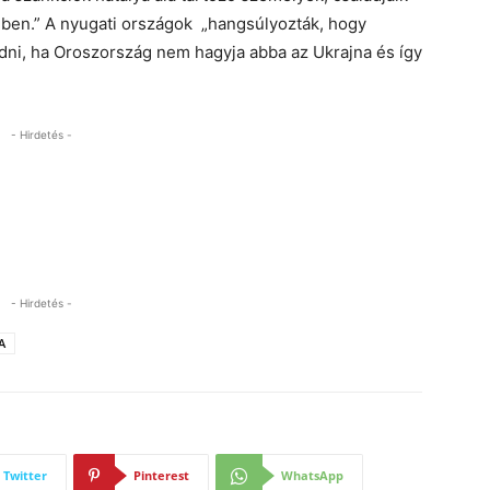
ben.” A nyugati országok „hangsúlyozták, hogy
dni, ha Oroszország nem hagyja abba az Ukrajna és így
- Hirdetés -
- Hirdetés -
A
Twitter
Pinterest
WhatsApp