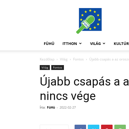
FüHü
FÜHÜ
ITTHON
VILÁG
KULTÚ
Kezdőlap
Világ
Fontos
Újabb csapás a az orosz
Világ
Fontos
Újabb csapás a 
nincs vége
Írta:
FüHü
-
2022-02-27