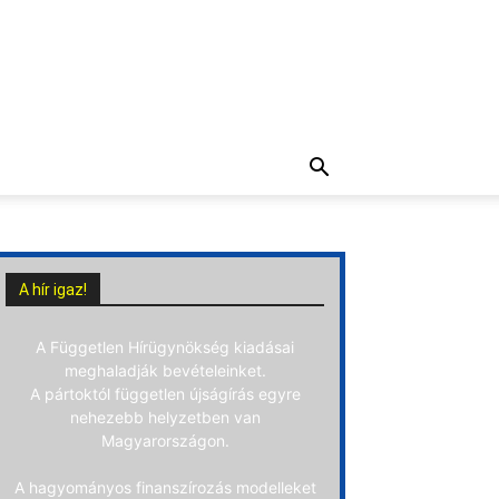
A hír igaz!
A Független Hírügynökség kiadásai
meghaladják bevételeinket.
A pártoktól független újságírás egyre
nehezebb helyzetben van
Magyarországon.
A hagyományos finanszírozás modelleket