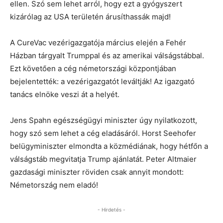
ellen. Szó sem lehet arról, hogy ezt a gyógyszert
kizárólag az USA területén árusíthassák majd!
A CureVac vezérigazgatója március elején a Fehér
Házban tárgyalt Trumppal és az amerikai válságstábbal.
Ezt követően a cég németországi központjában
bejelentették: a vezérigazgatót leváltják! Az igazgató
tanács elnöke veszi át a helyét.
Jens Spahn egészségügyi miniszter úgy nyilatkozott,
hogy szó sem lehet a cég eladásáról. Horst Seehofer
belügyminiszter elmondta a közmédiának, hogy hétfőn a
válságstáb megvitatja Trump ajánlatát. Peter Altmaier
gazdasági miniszter röviden csak annyit mondott:
Németország nem eladó!
- Hirdetés -