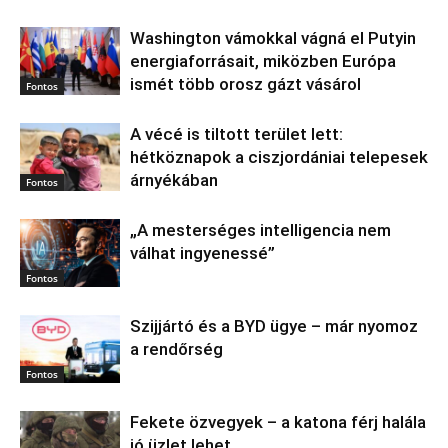
Washington vámokkal vágná el Putyin
energiaforrásait, miközben Európa
ismét több orosz gázt vásárol
Fontos
A vécé is tiltott terület lett:
hétköznapok a ciszjordániai telepesek
árnyékában
Fontos
„A mesterséges intelligencia nem
válhat ingyenessé”
Fontos
Szijjártó és a BYD ügye – már nyomoz
a rendőrség
Fontos
Fekete özvegyek – a katona férj halála
jó üzlet lehet