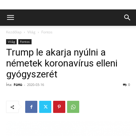
Kezdőlap
Világ
Fontos
Világ
Fontos
Trump le akarja nyúlni a
németek koronavírus elleni
gyógyszerét
Írta:
FüHü
-
2020-03-16
0