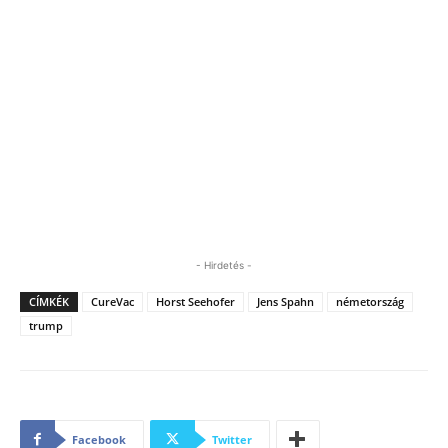
- Hirdetés -
CÍMKÉK
CureVac
Horst Seehofer
Jens Spahn
németország
trump
Facebook
Twitter