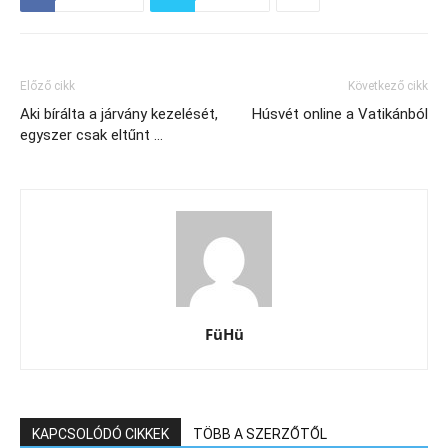
Előző cikk
Következő cikk
Aki bírálta a járvány kezelését,
Húsvét online a Vatikánból
egyszer csak eltűnt …
FüHü
KAPCSOLÓDÓ CIKKEK
TÖBB A SZERZŐTŐL