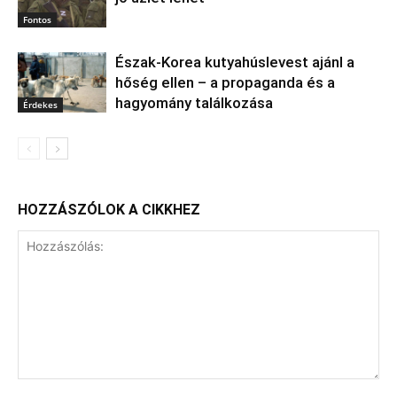
Fontos
Észak‑Korea kutyahúslevest ajánl a
hőség ellen – a propaganda és a
hagyomány találkozása
Érdekes
HOZZÁSZÓLOK A CIKKHEZ