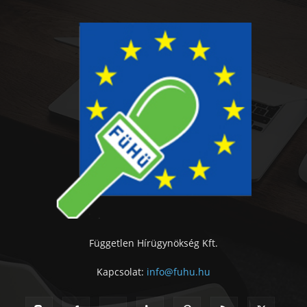
Független Hírügynökség Kft.
Kapcsolat:
info@fuhu.hu