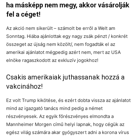
ha másképp nem megy, akkor vásárolják
fel a céget!
Az akció nem sikerült – számolt be erről a Welt am
Sonntag. Hiába ajánlottak egy nagy zsák pénzt / konkrét
összeget az újság nem közölt/, nem fogadták el az
amerikai ajánlatot mégpedig azért nem, mert az USA
elnöke ragaszkodott az exkluzív jogokhoz!
Csakis amerikaiak juthassanak hozzá a
vakcinához!
Ez volt Trump kikötése, és ezért dobta vissza az ajánlatot
mind az igazgató tanács mind pedig a német
részvényesek. Az egyik főrészvényes elmondta a
Mannheimer Morgen című helyi lapnak, hogy cégük az
egész világ számára akar gyógyszert adni a korona vírus