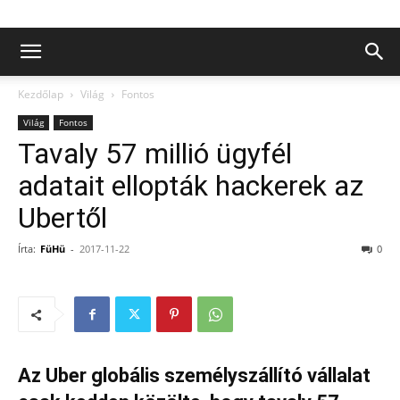
Kezdőlap
Világ
Fontos
Világ
Fontos
Tavaly 57 millió ügyfél
adatait ellopták hackerek az
Ubertől
Írta:
FüHü
-
2017-11-22
0
Az Uber globális személyszállító vállalat