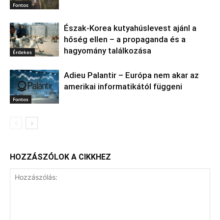
Fontos
Észak‑Korea kutyahúslevest ajánl a
hőség ellen – a propaganda és a
hagyomány találkozása
Érdekes
Adieu Palantir – Európa nem akar az
amerikai informatikától függeni
Fontos
HOZZÁSZÓLOK A CIKKHEZ