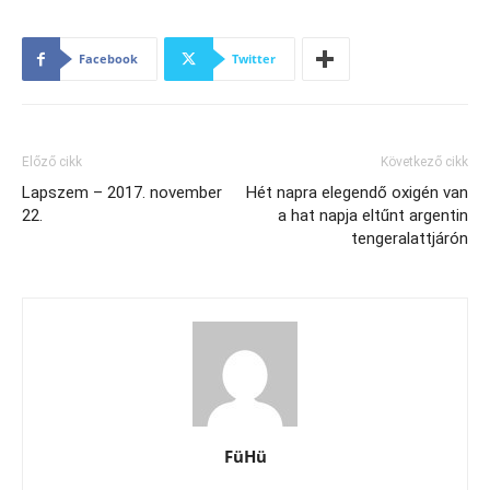
Facebook
Twitter
Előző cikk
Következő cikk
Lapszem – 2017. november
Hét napra elegendő oxigén van
22.
a hat napja eltűnt argentin
tengeralattjárón
FüHü