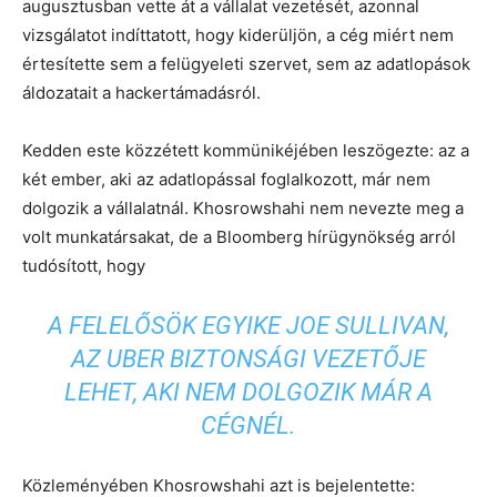
augusztusban vette át a vállalat vezetését, azonnal
vizsgálatot indíttatott, hogy kiderüljön, a cég miért nem
értesítette sem a felügyeleti szervet, sem az adatlopások
áldozatait a hackertámadásról.
Kedden este közzétett kommünikéjében leszögezte: az a
két ember, aki az adatlopással foglalkozott, már nem
dolgozik a vállalatnál. Khosrowshahi nem nevezte meg a
volt munkatársakat, de a Bloomberg hírügynökség arról
tudósított, hogy
A FELELŐSÖK EGYIKE JOE SULLIVAN,
AZ UBER BIZTONSÁGI VEZETŐJE
LEHET, AKI NEM DOLGOZIK MÁR A
CÉGNÉL.
Közleményében Khosrowshahi azt is bejelentette: