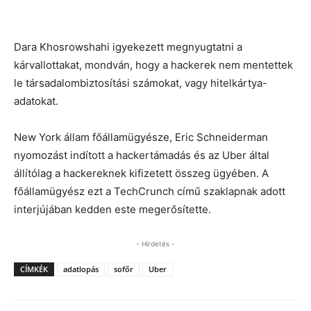
Dara Khosrowshahi igyekezett megnyugtatni a
kárvallottakat, mondván, hogy a hackerek nem mentettek
le társadalombiztosítási számokat, vagy hitelkártya-
adatokat.
New York állam főállamügyésze, Eric Schneiderman
nyomozást indított a hackertámadás és az Uber által
állítólag a hackereknek kifizetett összeg ügyében. A
főállamügyész ezt a TechCrunch című szaklapnak adott
interjújában kedden este megerősítette.
- Hirdetés -
CÍMKÉK
adatlopás
sofőr
Uber