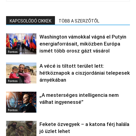
KAPCSOLÓDÓ CIKKEK
TÖBB A SZERZŐTŐL
Washington vámokkal vágná el Putyin
energiaforrásait, miközben Európa
ismét több orosz gázt vásárol
Fontos
A vécé is tiltott terület lett:
hétköznapok a ciszjordániai telepesek
árnyékában
Fontos
„A mesterséges intelligencia nem
válhat ingyenessé”
Fontos
Fekete özvegyek – a katona férj halála
jó üzlet lehet