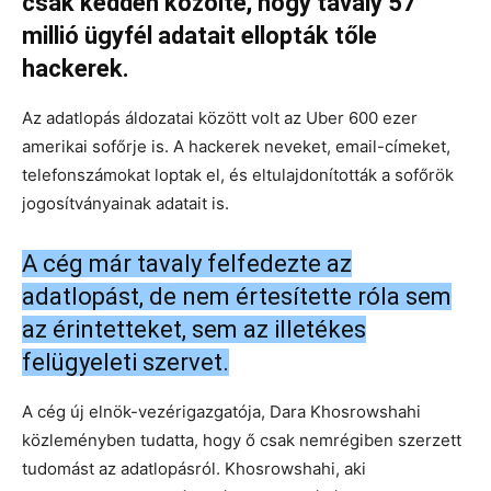
csak kedden közölte, hogy tavaly 57
millió ügyfél adatait ellopták tőle
hackerek.
Az adatlopás áldozatai között volt az Uber 600 ezer
amerikai sofőrje is. A hackerek neveket, email-címeket,
telefonszámokat loptak el, és eltulajdonították a sofőrök
jogosítványainak adatait is.
A cég már tavaly felfedezte az
adatlopást, de nem értesítette róla sem
az érintetteket, sem az illetékes
felügyeleti szervet.
A cég új elnök-vezérigazgatója, Dara Khosrowshahi
közleményben tudatta, hogy ő csak nemrégiben szerzett
tudomást az adatlopásról. Khosrowshahi, aki