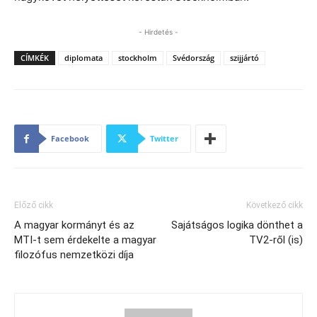
- Hirdetés -
CÍMKÉK
diplomata
stockholm
Svédország
szijjártó
Facebook
Twitter
Előző cikk
Következő cikk
A magyar kormányt és az
Sajátságos logika dönthet a
MTI-t sem érdekelte a magyar
TV2-ről (is)
filozófus nemzetközi díja