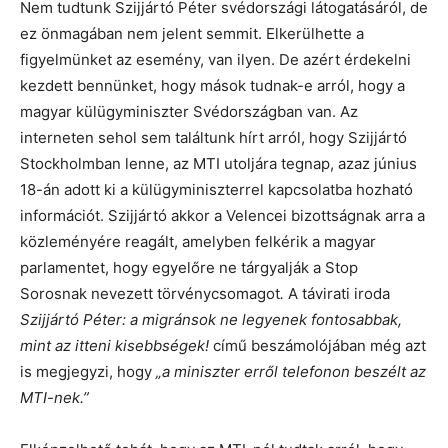
Nem tudtunk Szijjártó Péter svédországi látogatásáról, de
ez önmagában nem jelent semmit. Elkerülhette a
figyelmünket az esemény, van ilyen. De azért érdekelni
kezdett bennünket, hogy mások tudnak-e arról, hogy a
magyar külügyminiszter Svédországban van. Az
interneten sehol sem találtunk hírt arról, hogy Szijjártó
Stockholmban lenne, az MTI utoljára tegnap, azaz június
18-án adott ki a külügyminiszterrel kapcsolatba hozható
információt. Szijjártó akkor a Velencei bizottságnak arra a
közleményére reagált, amelyben felkérik a magyar
parlamentet, hogy egyelőre ne tárgyalják a Stop
Sorosnak nevezett törvénycsomagot
.
A távirati iroda
Szijjártó Péter: a migránsok ne legyenek fontosabbak,
mint az itteni kisebbségek!
című beszámolójában még azt
is megjegyzi, hogy
„a miniszter erről telefonon beszélt az
MTI-nek.”