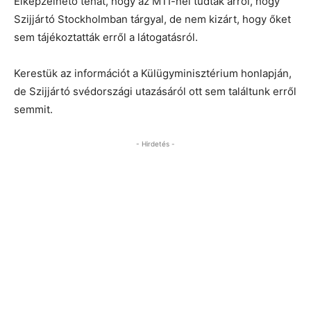
Elképzelhető tehát, hogy az MTI-nél tudtak arról, hogy
Szijjártó Stockholmban tárgyal, de nem kizárt, hogy őket
sem tájékoztatták erről a látogatásról.
Kerestük az információt a Külügyminisztérium honlapján,
de Szijjártó svédországi utazásáról ott sem találtunk erről
semmit.
- Hirdetés -