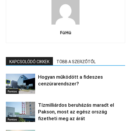
FüHü
KAPCSOLÓDÓ CIKKEK
TÖBB A SZERZŐTŐL
Hogyan működött a fideszes
cenzúrarendszer?
Fontos
Tízmilliárdos beruházás maradt el
Pakson, most az egész ország
fizetheti meg az árát
Fontos