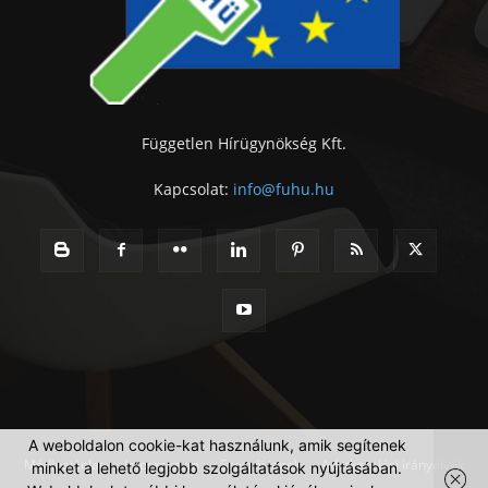
Független Hírügynökség Kft.
Kapcsolat:
info@fuhu.hu
A weboldalon cookie-kat használunk, amik segítenek
Médiaajánlat
Impresszum
Szerzői jogok
Adatkezelési irányelvek
minket a lehető legjobb szolgáltatások nyújtásában.