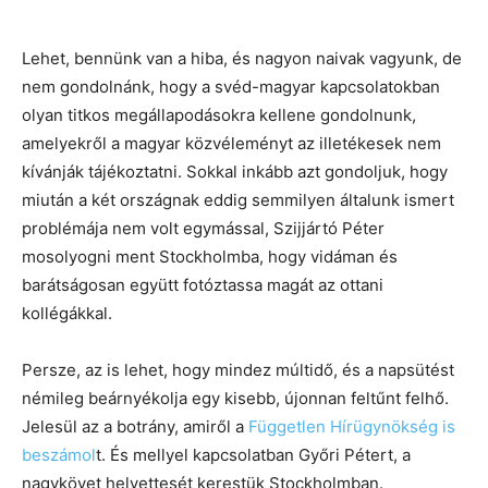
Lehet, bennünk van a hiba, és nagyon naivak vagyunk, de
nem gondolnánk, hogy a svéd-magyar kapcsolatokban
olyan titkos megállapodásokra kellene gondolnunk,
amelyekről a magyar közvéleményt az illetékesek nem
kívánják tájékoztatni. Sokkal inkább azt gondoljuk, hogy
miután a két országnak eddig semmilyen általunk ismert
problémája nem volt egymással, Szijjártó Péter
mosolyogni ment Stockholmba, hogy vidáman és
barátságosan együtt fotóztassa magát az ottani
kollégákkal.
Persze, az is lehet, hogy mindez múltidő, és a napsütést
némileg beárnyékolja egy kisebb, újonnan feltűnt felhő.
Jelesül az a botrány, amiről a
Független Hírügynökség is
beszámol
t. És mellyel kapcsolatban Győri Pétert, a
nagykövet helyettesét kerestük Stockholmban.