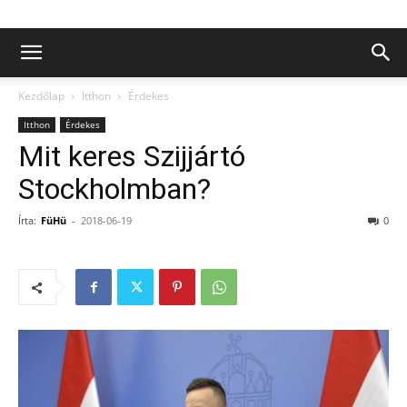
Kezdőlap
Itthon
Érdekes
Itthon
Érdekes
Mit keres Szijjártó
Stockholmban?
Írta:
FüHü
-
2018-06-19
0