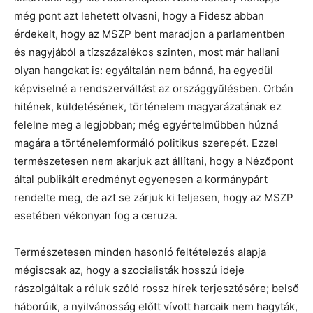
még pont azt lehetett olvasni, hogy a Fidesz abban
érdekelt, hogy az MSZP bent maradjon a parlamentben
és nagyjából a tízszázalékos szinten, most már hallani
olyan hangokat is: egyáltalán nem bánná, ha egyedül
képviselné a rendszerváltást az országgyűlésben. Orbán
hitének, küldetésének, történelem magyarázatának ez
felelne meg a legjobban; még egyértelműbben húzná
magára a történelemformáló politikus szerepét. Ezzel
természetesen nem akarjuk azt állítani, hogy a Nézőpont
által publikált eredményt egyenesen a kormánypárt
rendelte meg, de azt se zárjuk ki teljesen, hogy az MSZP
esetében vékonyan fog a ceruza.
Természetesen minden hasonló feltételezés alapja
mégiscsak az, hogy a szocialisták hosszú ideje
rászolgáltak a róluk szóló rossz hírek terjesztésére; belső
háborúik, a nyilvánosság előtt vívott harcaik nem hagyták,