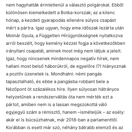
nem hagyhatták érintetlenül a választó polgárokat. Ebből
különösen kiemelkedett a Botka-korszak; az a kilenc
hónap, a kezdeti gyarapodás ellenére súlyos csapást
mért a pártra. Igaz ugyan, hogy eme időszak lezárta után
Molnár Gyula, a Független Hírügynökségnek nyilatkozva
arról beszélt, hogy kemény kézzel fogja a következőkben
irányítani csapatát, aminek most még nem látjuk a jeleit.
Igaz, hogy nincsenek mindennapos negatív hírek, nem
hallani most belső háborúkról, de egyelőre (?) hiányoznak
a pozitív üzenetek is. Mondhatni: némi pangás
tapasztalható, és ebbe a pangásba robbant bele a
Nézőpont öt százalékos híre. Ilyen súlyosan hátrányos
helyzetűnek a rendszerváltás óta nem mérték ezt a
pártot, amiben nem is a lassan megszokottá váló
egyjegyű szám a rémisztő, hanem –ismételjük – az esély:
akár el is búcsúzhatnak, már 2018-ban a parlamenttől.
Korábban is esett már szó, néhány bátrabb elemző és az