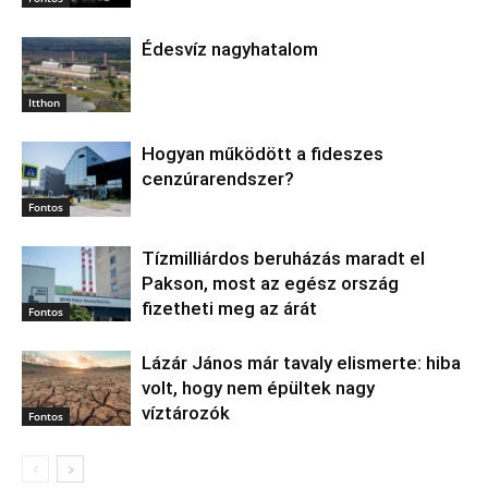
Édesvíz nagyhatalom
Itthon
Hogyan működött a fideszes
cenzúrarendszer?
Fontos
Tízmilliárdos beruházás maradt el
Pakson, most az egész ország
fizetheti meg az árát
Fontos
Lázár János már tavaly elismerte: hiba
volt, hogy nem épültek nagy
víztározók
Fontos