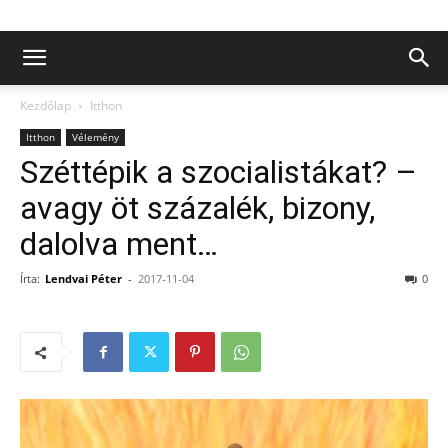
Kezdőlap
Itthon
Itthon
Vélemény
Széttépik a szocialistákat? –
avagy öt százalék, bizony,
dalolva ment…
Írta:
Lendvai Péter
-
2017-11-04
0