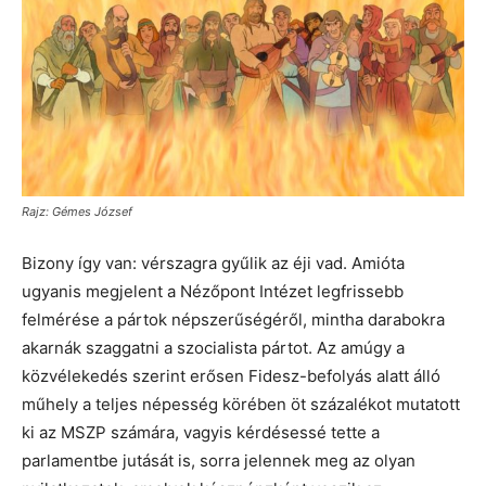
Rajz: Gémes József
Bizony így van: vérszagra gyűlik az éji vad. Amióta
ugyanis megjelent a Nézőpont Intézet legfrissebb
felmérése a pártok népszerűségéről, mintha darabokra
akarnák szaggatni a szocialista pártot. Az amúgy a
közvélekedés szerint erősen Fidesz-befolyás alatt álló
műhely a teljes népesség körében öt százalékot mutatott
ki az MSZP számára, vagyis kérdésessé tette a
parlamentbe jutását is, sorra jelennek meg az olyan