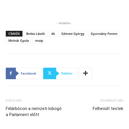
- Hirdetés -
CÍMKÉK
Botka László
dk
Gémesi György
Gyurcsány Ferenc
Molnár Gyula
mszp
Facebook
Twitter
Előző cikk
Következő cikk
Félárbócon a nemzeti lobogó
Felhevült testek
a Parlament előtt