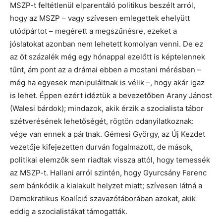
MSZP-t feltétlenül elparentáló politikus beszélt arról,
hogy az MSZP – vagy szívesen emlegettek ehelyütt
utódpártot – megérett a megszűnésre, ezeket a
jóslatokat azonban nem lehetett komolyan venni. De ez
az öt százalék még egy hónappal ezelőtt is képtelennek
tűnt, ám pont az a drámai ebben a mostani mérésben –
még ha egyesek manipuláltnak is vélik –, hogy akár igaz
is lehet. Éppen ezért idéztük a bevezetőben Arany Jánost
(Walesi bárdok); mindazok, akik érzik a szocialista tábor
szétverésének lehetőségét, rögtön odanyilatkoznak:
vége van ennek a pártnak. Gémesi György, az Új Kezdet
vezetője kifejezetten durván fogalmazott, de mások,
politikai elemzők sem riadtak vissza attól, hogy temessék
az MSZP-t. Hallani arról szintén, hogy Gyurcsány Ferenc
sem bánkódik a kialakult helyzet miatt; szívesen látná a
Demokratikus Koalíció szavazótáborában azokat, akik
eddig a szocialistákat támogatták.