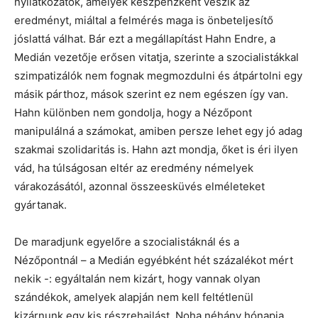
nyilatkozatok, amelyek készpénzként veszik az
eredményt, miáltal a felmérés maga is önbeteljesítő
jóslattá válhat. Bár ezt a megállapítást Hahn Endre, a
Medián vezetője erősen vitatja, szerinte a szocialistákkal
szimpatizálók nem fognak megmozdulni és átpártolni egy
másik párthoz, mások szerint ez nem egészen így van.
Hahn különben nem gondolja, hogy a Nézőpont
manipulálná a számokat, amiben persze lehet egy jó adag
szakmai szolidaritás is. Hahn azt mondja, őket is éri ilyen
vád, ha túlságosan eltér az eredmény némelyek
várakozásától, azonnal összeesküvés elméleteket
gyártanak.
De maradjunk egyelőre a szocialistáknál és a
Nézőpontnál – a Medián egyébként hét százalékot mért
nekik -: egyáltalán nem kizárt, hogy vannak olyan
szándékok, amelyek alapján nem kell feltétlenül
kizárnunk egy kis részrehajlást. Noha néhány hónapja