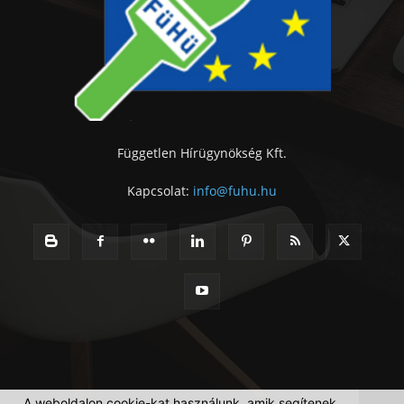
Független Hírügynökség Kft.
Kapcsolat:
info@fuhu.hu
A weboldalon cookie-kat használunk, amik segítenek