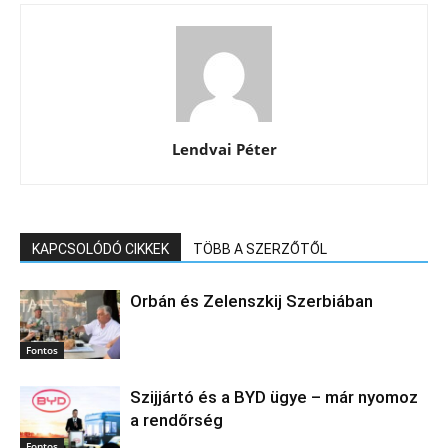
Lendvai Péter
KAPCSOLÓDÓ CIKKEK
TÖBB A SZERZŐTŐL
Orbán és Zelenszkij Szerbiában
Fontos
Szijjártó és a BYD ügye – már nyomoz
a rendőrség
Fontos