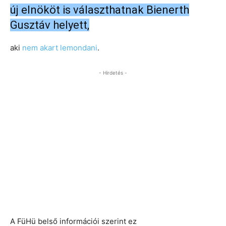
új elnököt is választhatnak Bienerth
Gusztáv helyett,
aki
nem akart lemondani
.
- Hirdetés -
A FüHü belső információi szerint ez