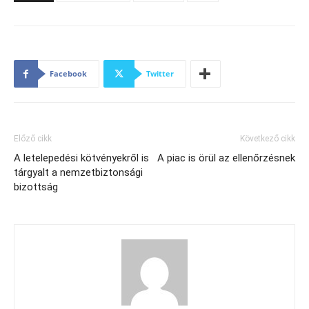
Facebook
Twitter
Előző cikk
Következő cikk
A letelepedési kötvényekről is
A piac is örül az ellenőrzésnek
tárgyalt a nemzetbiztonsági
bizottság