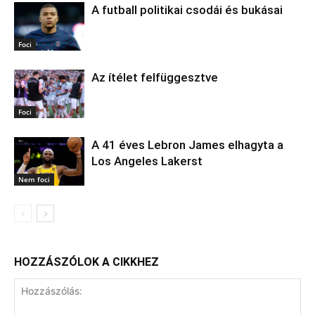
A futball politikai csodái és bukásai
Foci
Az ítélet felfüggesztve
Foci
A 41 éves Lebron James elhagyta a
Los Angeles Lakerst
Nem foci
HOZZÁSZÓLOK A CIKKHEZ