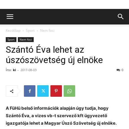
Kezdőlap
Sport
Nem foci
Sport
Nem foci
Szántó Éva lehet az
úszószövetség új elnöke
Írta:
ki
-
2017-08-03
0
A FüHü belső információk alapján úgy tudja, hogy
Szántó Éva, a vizes vb-t szervező kft ügyvezető
igazgatója lehet a Magyar Úszó Szövetség új elnöke.