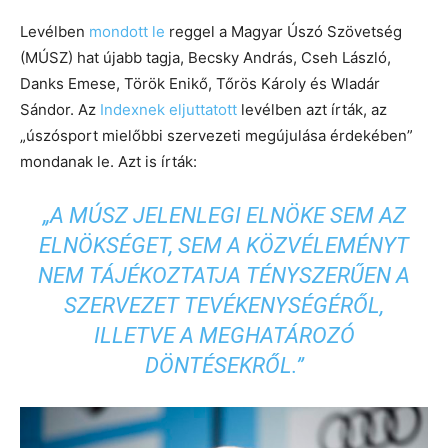
Levélben
mondott le
reggel a Magyar Úszó Szövetség
(MÚSZ) hat újabb tagja, Becsky András, Cseh László,
Danks Emese, Török Enikő, Tőrös Károly és Wladár
Sándor. Az
Indexnek eljuttatott
levélben azt írták, az
„úszósport mielőbbi szervezeti megújulása érdekében”
mondanak le. Azt is írták:
„A MÚSZ JELENLEGI ELNÖKE SEM AZ
ELNÖKSÉGET, SEM A KÖZVÉLEMÉNYT
NEM TÁJÉKOZTATJA TÉNYSZERŰEN A
SZERVEZET TEVÉKENYSÉGÉRŐL,
ILLETVE A MEGHATÁROZÓ
DÖNTÉSEKRŐL.”