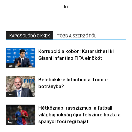
ki
KAPCSOLÓDÓ CIKKEK
TÖBB A SZERZŐTŐL
Korrupció a köbön: Katar ütheti ki
Gianni Infantino FIFA elnököt
Foci
Belebukik-e Infantino a Trump-
botrányba?
Foci
Hétköznapi rasszizmus: a futball
világbajnokság újra felszínre hozta a
spanyol foci régi baját
Foci