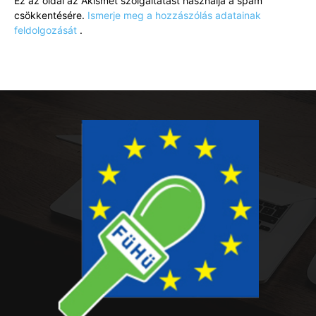
Ez az oldal az Akismet szolgáltatást használja a spam
csökkentésére.
Ismerje meg a hozzászólás adatainak
feldolgozását
.