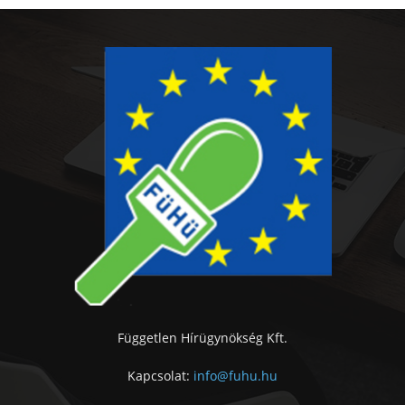
Független Hírügynökség Kft.
Kapcsolat:
info@fuhu.hu