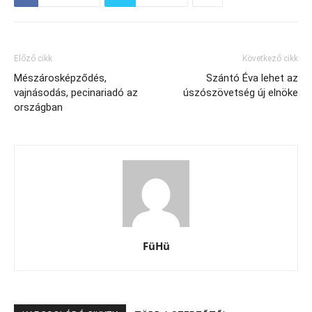
Előző cikk
Következő cikk
Mészárosképződés,
Szántó Éva lehet az
vajnásodás, pecinariadó az
úszószövetség új elnöke
országban
FüHü