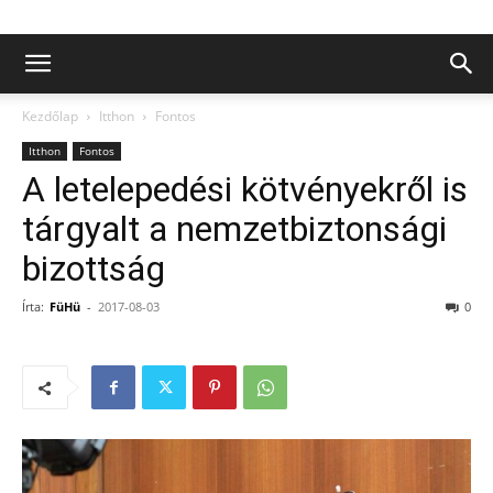
Kezdőlap
Itthon
Fontos
Itthon
Fontos
A letelepedési kötvényekről is
tárgyalt a nemzetbiztonsági
bizottság
Írta:
FüHü
-
2017-08-03
0