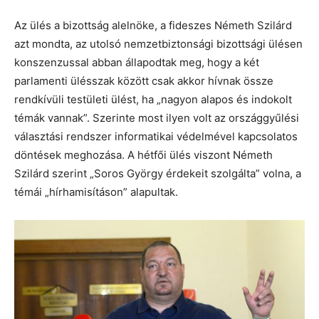
Az ülés a bizottság alelnöke, a fideszes Németh Szilárd
azt mondta, az utolsó nemzetbiztonsági bizottsági ülésen
konszenzussal abban állapodtak meg, hogy a két
parlamenti ülésszak között csak akkor hívnak össze
rendkívüli testületi ülést, ha „nagyon alapos és indokolt
témák vannak”. Szerinte most ilyen volt az országgyűlési
választási rendszer informatikai védelmével kapcsolatos
döntések meghozása. A hétfői ülés viszont Németh
Szilárd szerint „Soros György érdekeit szolgálta” volna, a
témái „hírhamisításon” alapultak.