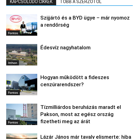
KAPCSOLÓDÓ CIKKEK
TÖBB A SZERZŐTŐL
Szijjártó és a BYD ügye – már nyomoz
a rendőrség
Fontos
Édesvíz nagyhatalom
Itthon
Hogyan működött a fideszes
cenzúrarendszer?
Fontos
Tízmilliárdos beruházás maradt el
Pakson, most az egész ország
fizetheti meg az árát
Fontos
Lázár János már tavaly elismerte: hiba