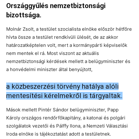
Országgyűlés nemzetbiztonsági
bizottsága.
Molnár Zsolt, a testület szocialista elnöke először hétfőre
hívta össze a testület rendkívüli ülését, de az akkor
határozatképtelen volt, mert a kormánypárti képviselők
nem mentek el rá. Most viszont az aktuális
nemzetbiztonsági kérdések mellett a belügyminiszter és
a honvédelmi miniszter által benyújtott,
a közbeszerzési törvény hatálya alóli
mentesítési kérelmekről is tárgyaltak.
Mások mellett Pintér Sándor belügyminiszter, Papp
Károly országos rendőrfőkapitány, a katonai és polgári
szolgálatok vezetői és Pálffy Ilona, a Nemzeti Választási
Iroda elnöke is tájékoztatást adott a testületnek.