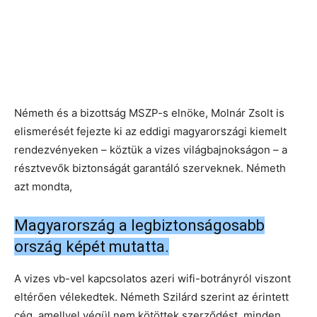
Németh és a bizottság MSZP-s elnöke, Molnár Zsolt is
elismerését fejezte ki az eddigi magyarországi kiemelt
rendezvényeken – köztük a vizes világbajnokságon – a
résztvevők biztonságát garantáló szerveknek. Németh
azt mondta,
Magyarország a legbiztonságosabb
ország képét mutatta.
A vizes vb-vel kapcsolatos azeri wifi-botrányról viszont
eltérően vélekedtek. Németh Szilárd szerint az érintett
cég, amellyel végül nem kötöttek szerződést, minden