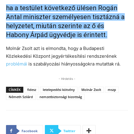
ha a testület következő ülésen Rogán
Antal miniszter személyesen tisztázná a
helyzetet, miután szerinte az ő és
Habony Árpád ügyvédje is érintett.
Molnár Zsolt azt is elmondta, hogy a Budapesti
Közlekedési Központ jegyértékesítési rendszerének
problémái
is szabályozási hiányosságokra mutattak rá.
- Hirdetés -
CÍMKÉK
fidesz
letelepedési kötvény
Molnár Zsolt
mszp
Németh Szilárd
nemzetbiztonsági bizottság
Facebook
Twitter