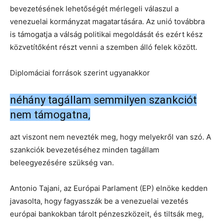
bevezetésének lehetőségét mérlegeli válaszul a
venezuelai kormányzat magatartására. Az unió továbbra
is támogatja a válság politikai megoldását és ezért kész
közvetítőként részt venni a szemben álló felek között.
Diplomáciai források szerint ugyanakkor
néhány tagállam semmilyen szankciót
nem támogatna,
azt viszont nem nevezték meg, hogy melyekről van szó. A
szankciók bevezetéséhez minden tagállam
beleegyezésére szükség van.
Antonio Tajani, az Európai Parlament (EP) elnöke kedden
javasolta, hogy fagyasszák be a venezuelai vezetés
európai bankokban tárolt pénzeszközeit, és tiltsák meg,