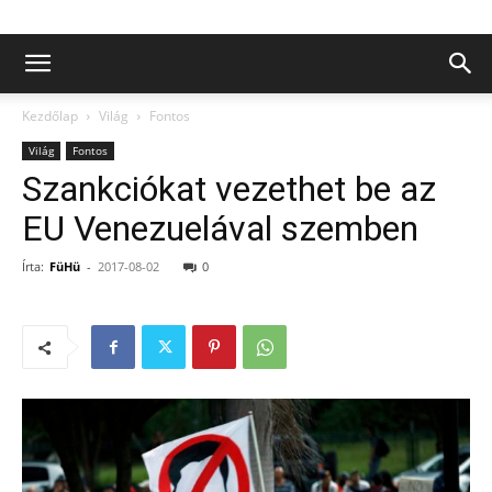
Kezdőlap
Világ
Fontos
Világ
Fontos
Szankciókat vezethet be az
EU Venezuelával szemben
Írta:
FüHü
-
2017-08-02
0