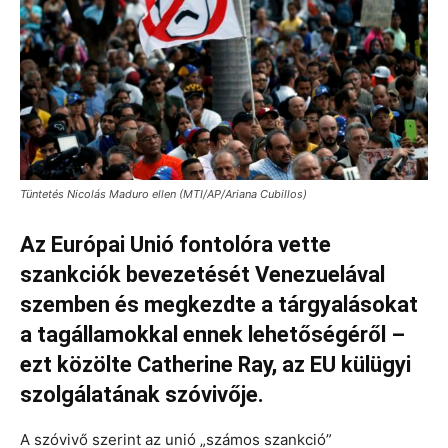
Tüntetés Nicolás Maduro ellen (MTI/AP/Ariana Cubillos)
Az Európai Unió fontolóra vette
szankciók bevezetését Venezuelával
szemben és megkezdte a tárgyalásokat
a tagállamokkal ennek lehetőségéről –
ezt közölte Catherine Ray, az EU külügyi
szolgálatának szóvivője.
A szóvivő szerint az unió „számos szankció”