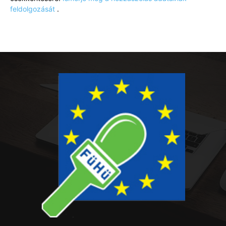
feldolgozását
.