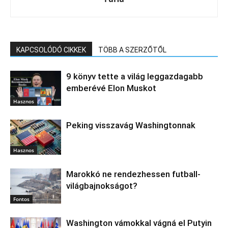
KAPCSOLÓDÓ CIKKEK
TÖBB A SZERZŐTŐL
9 könyv tette a világ leggazdagabb
emberévé Elon Muskot
Hasznos
Peking visszavág Washingtonnak
Hasznos
Marokkó ne rendezhessen futball-
világbajnokságot?
Fontos
Washington vámokkal vágná el Putyin