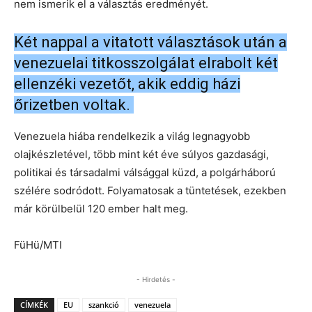
nem ismerik el a választás eredményét.
Két nappal a vitatott választások után a
venezuelai titkosszolgálat elrabolt két
ellenzéki vezetőt, akik eddig házi
őrizetben voltak.
Venezuela hiába rendelkezik a világ legnagyobb
olajkészletével, több mint két éve súlyos gazdasági,
politikai és társadalmi válsággal küzd, a polgárháború
szélére sodródott. Folyamatosak a tüntetések, ezekben
már körülbelül 120 ember halt meg.
FüHü/MTI
- Hirdetés -
CÍMKÉK
EU
szankció
venezuela