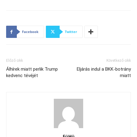
Facebook
Twitter
Előző cikk
Következő cikk
Álhírek miatt perlik Trump
Eljárás indul a BKK-botrány
kedvenc tévéjét
miatt
FüHü