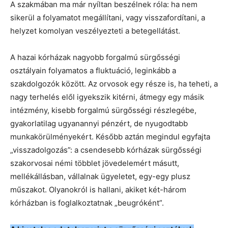
A szakmában ma már nyíltan beszélnek róla: ha nem
sikerül a folyamatot megállítani, vagy visszafordítani, a
helyzet komolyan veszélyezteti a betegellátást.
A hazai kórházak nagyobb forgalmú sürgősségi
osztályain folyamatos a fluktuáció, leginkább a
szakdolgozók között. Az orvosok egy része is, ha teheti, a
nagy terhelés elől igyekszik kitérni, átmegy egy másik
intézmény, kisebb forgalmú sürgősségi részlegébe,
gyakorlatilag ugyanannyi pénzért, de nyugodtabb
munkakörülményekért. Később aztán megindul egyfajta
„visszadolgozás”: a csendesebb kórházak sürgősségi
szakorvosai némi többlet jövedelemért másutt,
mellékállásban, vállalnak ügyeletet, egy-egy plusz
műszakot. Olyanokról is hallani, akiket két-három
kórházban is foglalkoztatnak „beugróként”.