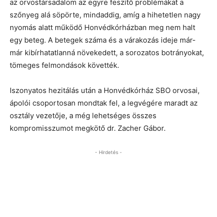
az orvostársadalom az egyre feszítő problémákat a
szőnyeg alá söpörte, mindaddig, amíg a hihetetlen nagy
nyomás alatt működő Honvédkórházban meg nem halt
egy beteg. A betegek száma és a várakozás ideje már-
már kibírhatatlanná növekedett, a sorozatos botrányokat,
tömeges felmondások követték.
Iszonyatos hezitálás után a Honvédkórház SBO orvosai,
ápolói csoportosan mondtak fel, a legvégére maradt az
osztály vezetője, a még lehetséges összes
kompromisszumot megkötő dr. Zacher Gábor.
- Hirdetés -