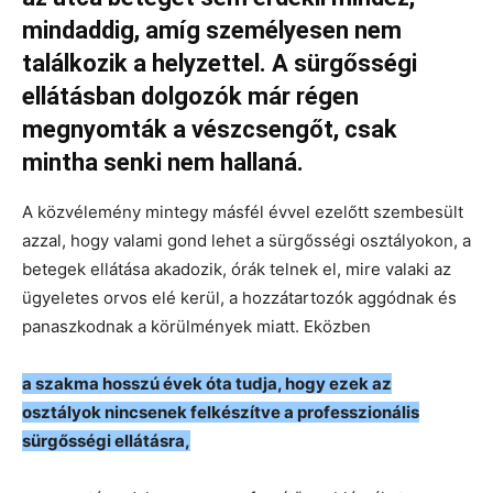
mindaddig, amíg személyesen nem
találkozik a helyzettel. A sürgősségi
ellátásban dolgozók már régen
megnyomták a vészcsengőt, csak
mintha senki nem hallaná.
A közvélemény mintegy másfél évvel ezelőtt szembesült
azzal, hogy valami gond lehet a sürgősségi osztályokon, a
betegek ellátása akadozik, órák telnek el, mire valaki az
ügyeletes orvos elé kerül, a hozzátartozók aggódnak és
panaszkodnak a körülmények miatt. Eközben
a szakma hosszú évek óta tudja, hogy ezek az
osztályok nincsenek felkészítve a professzionális
sürgősségi ellátásra,