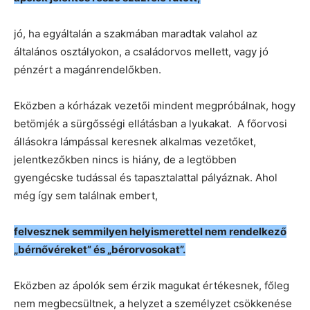
jó, ha egyáltalán a szakmában maradtak valahol az
általános osztályokon, a családorvos mellett, vagy jó
pénzért a magánrendelőkben.
Eközben a kórházak vezetői mindent megpróbálnak, hogy
betömjék a sürgősségi ellátásban a lyukakat. A főorvosi
állásokra lámpással keresnek alkalmas vezetőket,
jelentkezőkben nincs is hiány, de a legtöbben
gyengécske tudással és tapasztalattal pályáznak. Ahol
még így sem találnak embert,
felvesznek semmilyen helyismerettel nem rendelkező
„bérnővéreket” és „bérorvosokat”.
Eközben az ápolók sem érzik magukat értékesnek, főleg
nem megbecsültnek, a helyzet a személyzet csökkenése