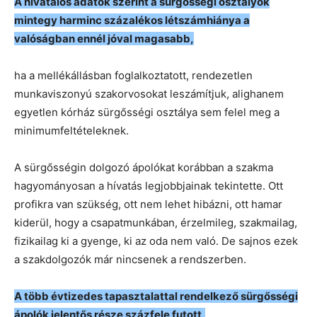
A hivatalos adatok szerint a sürgősségi osztályok
mintegy harminc százalékos létszámhiánya a
valóságban ennél jóval magasabb,
ha a mellékállásban foglalkoztatott, rendezetlen
munkaviszonyú szakorvosokat leszámítjuk, alighanem
egyetlen kórház sürgősségi osztálya sem felel meg a
minimumfeltételeknek.
A sürgősségin dolgozó ápolókat korábban a szakma
hagyományosan a hívatás legjobbjainak tekintette. Ott
profikra van szükség, ott nem lehet hibázni, ott hamar
kiderül, hogy a csapatmunkában, érzelmileg, szakmailag,
fizikailag ki a gyenge, ki az oda nem való. De sajnos ezek
a szakdolgozók már nincsenek a rendszerben.
A több évtizedes tapasztalattal rendelkező sürgősségi
ápolók jelentős része százfele futott,