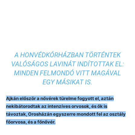
A HONVÉDKÓRHÁZBAN TÖRTÉNTEK
VALÓSÁGOS LAVINÁT INDÍTOTTAK EL:
MINDEN FELMONDÓ VITT MAGÁVAL
EGY MÁSIKAT IS.
Ajkán először a nővérek türelme fogyott el, aztán
nekibátorodtak az intenzíves orvosok, és ők is
távoztak, Orosházán egyszerre mondott fel az osztály
főorvosa, és a főnővér.