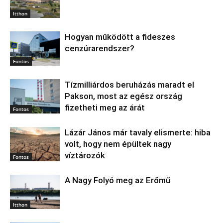
Itthon
Hogyan működött a fideszes
cenzúrarendszer?
Fontos
Tízmilliárdos beruházás maradt el
Pakson, most az egész ország
fizetheti meg az árát
Fontos
Lázár János már tavaly elismerte: hiba
volt, hogy nem épültek nagy
víztározók
Fontos
A Nagy Folyó meg az Erőmű
Itthon