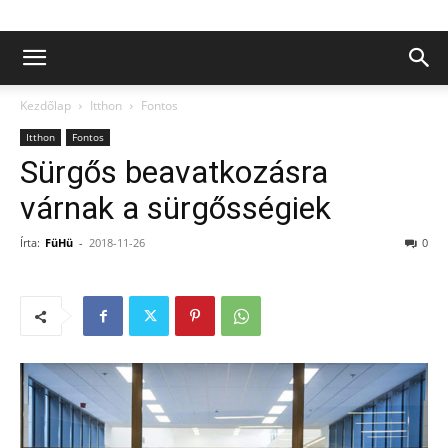
Kezdőlap
Itthon
Fontos
Itthon
Fontos
Sürgős beavatkozásra
várnak a sürgősségiek
Írta:
FüHü
-
2018-11-26
0