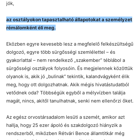
jók,
az osztályokon tapasztalható állapotokat a személyzet
rémálomként éli meg.
Eközben egyre kevesebb lesz a megfelelő felkészültségű
dolgozó, egyre több sürgősségi szemlélettel – és
gyakorlattal – nem rendelkező „szakember” téblábol a
sürgősségi osztályok folyosóin. És megjelennek közöttük
olyanok is, akik jó „bulinak” tekintik, kalandvágyként élik
meg, hogy ott dolgozhatnak. Akik mégis hivatástudatból
vetődnek oda? Többségük egyből a mélyvízben találja
magát, nincs, akitől tanulhatnak, senki nem ellenőrzi őket.
Az egész orvostársadalom lesüti a szemét, amikor azt
hallja, hogy 25 ezer ápoló és szakdolgozó hiányzik a
rendszerből, miközben Rétvári Bence államtitkár még