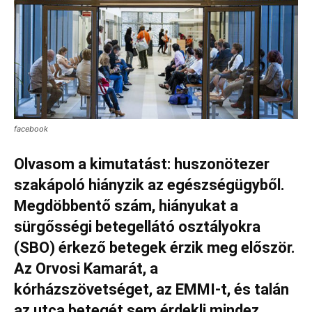
facebook
Olvasom a kimutatást: huszonötezer
szakápoló hiányzik az egészségügyből.
Megdöbbentő szám, hiányukat a
sürgősségi betegellátó osztályokra
(SBO) érkező betegek érzik meg először.
Az Orvosi Kamarát, a
kórházszövetséget, az EMMI-t, és talán
az utca betegét sem érdekli mindez,