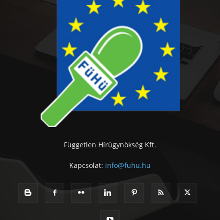
Független Hírügynökség Kft.
Kapcsolat:
info@fuhu.hu