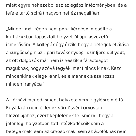
miatt egyre nehezebb lesz az egész intézményben, és a
lefelé tartó spirált nagyon nehéz megállítani.
„Mindez már régen nem pénz kérdése, mesélte a
kórházukban tapasztalt helyzetről ápolásvezető
ismerősöm. A kollégák úgy érzik, hogy a betegek ellátása
a sürgősségin az „ipari tevékenység” szintjére süllyedt,
az ott dolgozók már nem is veszik a fáradtságot
maguknak, hogy szóvá tegyék, mert nincs kinek. Kezd
mindenkinek elege lenni, és elmennek a szélrózsa
minden irányába.”
A kórházi menedzsment helyzete sem irigylésre méltó.
Egyáltalán nem értenek sürgősségi orvostan
filozófiájához, ezért képtelenek felismerni, hogy a
jelenlegi helyzetben tett intézkedéseik sem a
betegeknek, sem az orvosoknak, sem az ápolóknak nem