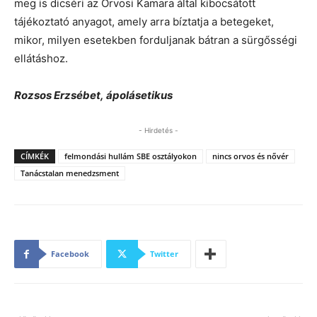
meg is dicséri az Orvosi Kamara által kibocsátott
tájékoztató anyagot, amely arra bíztatja a betegeket,
mikor, milyen esetekben forduljanak bátran a sürgősségi
ellátáshoz.
Rozsos Erzsébet, ápolásetikus
- Hirdetés -
CÍMKÉK
felmondási hullám SBE osztályokon
nincs orvos és nővér
Tanácstalan menedzsment
Facebook
Twitter