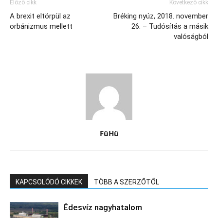
Előző cikk
Következő cikk
A brexit eltörpül az
Bréking nyúz, 2018. november
orbánizmus mellett
26. – Tudósítás a másik
valóságból
FüHü
KAPCSOLÓDÓ CIKKEK
TÖBB A SZERZŐTŐL
Édesvíz nagyhatalom