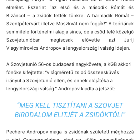
elmélet. Eszerint “az első és a második Rómát és
Bizáncot – a zsidók tették tönkre. A harmadik Rómát –
Szentpétervárt illetve Moszkvát nem fogják!“ A teóriának
semmiféle történelmi alapja sincs, de a csőd felé közelgő
Szovjetunióban mégiscsak elővette azt Jurij
Vlagyimirovics Andropov a lengyelországi válság idején.
A Szovjetunió 56-os budapesti nagykövete, a KGB akkori
főnöke kifejtette: “világméretű zsidó összeesküvés
irányul a Szovjetunió ellen, és ennek előjátéka a
lengyelországi válság.” Andropov kiadta a jelszót:
“MEG KELL TISZTÍTANI A SZOVJET
BIRODALOM ELITJÉT A ZSIDÓKTÓL!“
Pechére Andropov maga is zsidónak született méghozzá
a cári Oroszországban, ahol ez külön nemzetiségnek