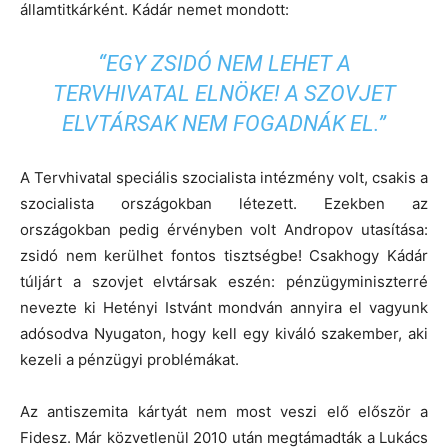
államtitkárként. Kádár nemet mondott:
“EGY ZSIDÓ NEM LEHET A
TERVHIVATAL ELNÖKE! A SZOVJET
ELVTÁRSAK NEM FOGADNÁK EL.”
A Tervhivatal speciális szocialista intézmény volt, csakis a
szocialista országokban létezett. Ezekben az
országokban pedig érvényben volt Andropov utasítása:
zsidó nem kerülhet fontos tisztségbe! Csakhogy Kádár
túljárt a szovjet elvtársak eszén: pénzügyminiszterré
nevezte ki Hetényi Istvánt mondván annyira el vagyunk
adósodva Nyugaton, hogy kell egy kiváló szakember, aki
kezeli a pénzügyi problémákat.
Az antiszemita kártyát nem most veszi elő először a
Fidesz. Már közvetlenül 2010 után megtámadták a Lukács