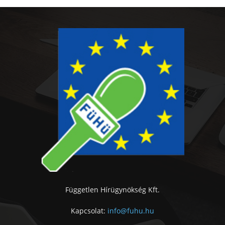
Független Hírügynökség Kft.
Kapcsolat:
info@fuhu.hu