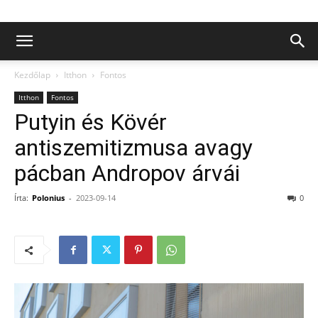
Kezdőlap
Itthon
Fontos
Itthon
Fontos
Putyin és Kövér
antiszemitizmusa avagy
pácban Andropov árvái
Írta:
Polonius
-
2023-09-14
0