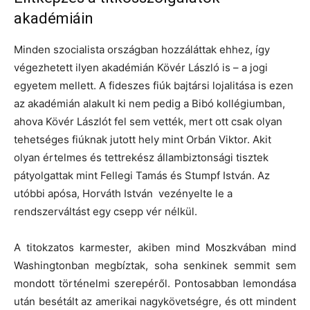
akadémiáin
Minden szocialista országban hozzáláttak ehhez, így
végezhetett ilyen akadémián Kövér László is – a jogi
egyetem mellett. A fideszes fiúk bajtársi lojalitása is ezen
az akadémián alakult ki nem pedig a Bibó kollégiumban,
ahova Kövér Lászlót fel sem vették, mert ott csak olyan
tehetséges fiúknak jutott hely mint Orbán Viktor. Akit
olyan értelmes és tettrekész állambiztonsági tisztek
pátyolgattak mint Fellegi Tamás és Stumpf István. Az
utóbbi apósa, Horváth István vezényelte le a
rendszerváltást egy csepp vér nélkül.
A titokzatos karmester, akiben mind Moszkvában mind
Washingtonban megbíztak, soha senkinek semmit sem
mondott történelmi szerepéről. Pontosabban lemondása
után besétált az amerikai nagykövetségre, és ott mindent