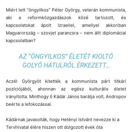
Miért lett “öngyilkos” Péter György, veterán kommunista,
aki a reformközgazdászok közé tartozott, és
kapcsolatokat ápolt Izraellel, amellyel akkoriban
Magyarország – szovjet parancsra – nem állt diplomáciai
kapcsolatban?
AZ “ÖNGYILKOS” ÉLETÉT KIOLTÓ
GOLYÓ HÁTULRÓL ÉRKEZETT…
Aczél Györgyöt kitették a kommunista párt titkári
pozíciójából, ahonnan az egész kulturális életet
irányította. Minthogy ő Kádár János barátja volt, Andropov
beérte a lefokozással.
Kádárnak javasolták, hogy Hetényi Istvánt nevezze ki a
Tervhivatal élére hiszen ott dolgozott évek óta