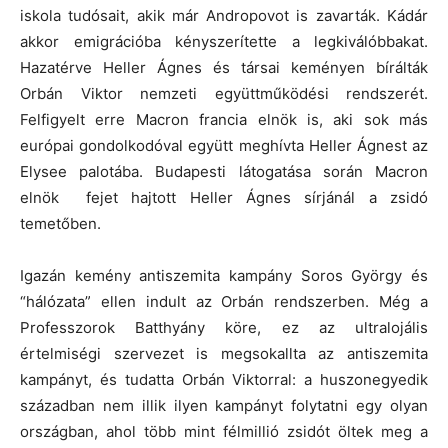
iskola tudósait, akik már Andropovot is zavarták. Kádár
akkor emigrációba kényszerítette a legkiválóbbakat.
Hazatérve Heller Ágnes és társai keményen bírálták
Orbán Viktor nemzeti együttműködési rendszerét.
Felfigyelt erre Macron francia elnök is, aki sok más
európai gondolkodóval együtt meghívta Heller Ágnest az
Elysee palotába. Budapesti látogatása során Macron
elnök fejet hajtott Heller Ágnes sírjánál a zsidó
temetőben.
Igazán kemény antiszemita kampány Soros György és
“hálózata” ellen indult az Orbán rendszerben. Még a
Professzorok Batthyány köre, ez az ultralojális
értelmiségi szervezet is megsokallta az antiszemita
kampányt, és tudatta Orbán Viktorral: a huszonegyedik
században nem illik ilyen kampányt folytatni egy olyan
országban, ahol több mint félmillió zsidót öltek meg a