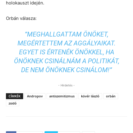
holokauszt idején.
Orbán válasza:
”MEGHALLGATTAM ÖNÖKET,
MEGÉRTETTEM AZ AGGÁLYAIKAT.
EGYET IS ÉRTENÉK ÖNÖKKEL, HA
ÖNÖKNEK CSINÁLNÁM A POLITIKÁT,
DE NEM ÖNÖKNEK CSINÁLOM!”
- Hirdetés -
CÍMKÉK
Andropov
antiszemitizmus
kövér lászló
orbán
zsidó