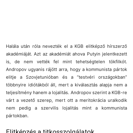
Halála után róla nevezték el a KGB elitképző hírszerző
akadémiáját. Azt az akadémiát ahova Putyin jelentkezett
is, de nem vették fel mint tehetségtelen tökfilkót.
Andropov ugyanis rájött arra, hogy a kommunista pártok
elitje a Szovjetunióban és a “testvéri országokban”
többnyire idiótákból áll, mert a kiválasztás alapja nem a
teljesítmény hanem a lojalitás. Andropov szerint a KGB-re
várt a vezető szerep, mert ott a meritokrácia uralkodik
nem pedig a szervilis lojalitás mint a kommunista
pártokban.
Elitképzés a titkosszolgálatok