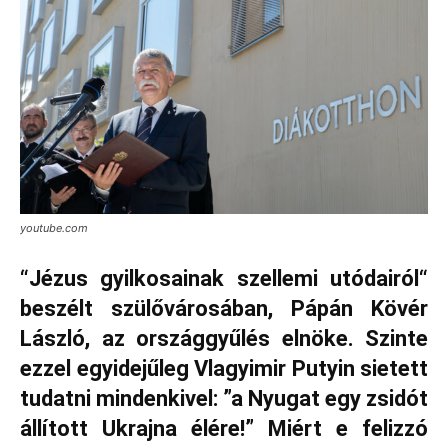
youtube.com
“Jézus gyilkosainak szellemi utódairól“
beszélt szülővárosában, Pápán Kövér
László, az országgyűlés elnöke. Szinte
ezzel egyidejűleg Vlagyimir Putyin sietett
tudatni mindenkivel: ”a Nyugat egy zsidót
állított Ukrajna élére!” Miért e felizzó