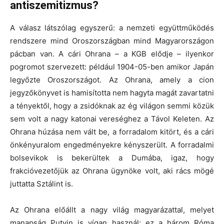
antiszemitizmus?
A válasz látszólag egyszerű: a nemzeti együttműködés
rendszere mind Oroszországban mind Magyarországon
pácban van. A cári Ohrana – a KGB elődje – ilyenkor
pogromot szervezett: például 1904-05-ben amikor Japán
legyőzte Oroszországot. Az Ohrana, amely a cion
jegyzőkönyvet is hamisította nem hagyta magát zavartatni
a tényektől, hogy a zsidóknak az ég világon semmi közük
sem volt a nagy katonai vereséghez a Távol Keleten. Az
Ohrana húzása nem vált be, a forradalom kitört, és a cári
önkényuralom engedményekre kényszerült. A forradalmi
bolsevikok is bekerültek a Dumába, igaz, hogy
frakcióvezetőjük az Ohrana ügynöke volt, aki rács mögé
juttatta Sztálint is.
Az Ohrana előállt a nagy világ magyarázattal, melyet
manapság Putyin is vígan használ: ez a három Róma