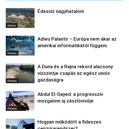
Édesvíz nagyhatalom
Itthon
Adieu Palantir – Európa nem akar az
amerikai informatikától függeni
Fontos
A Duna és a Rajna rekord alacsony
vízszintje csapás az egész uniós
gazdaságra
Fontos
Abdul El‑Sayed: a progresszív
mozgalom új zászlóvivője
Fontos
Hogyan működött a fideszes
cenzúrarendszer?