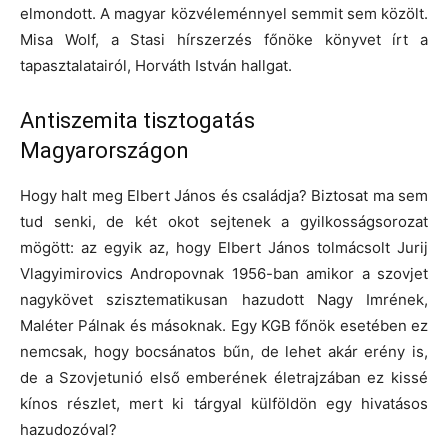
elmondott. A magyar közvéleménnyel semmit sem közölt.
Misa Wolf, a Stasi hírszerzés főnöke könyvet írt a
tapasztalatairól, Horváth István hallgat.
Antiszemita tisztogatás
Magyarországon
Hogy halt meg Elbert János és családja? Biztosat ma sem
tud senki, de két okot sejtenek a gyilkosságsorozat
mögött: az egyik az, hogy Elbert János tolmácsolt Jurij
Vlagyimirovics Andropovnak 1956-ban amikor a szovjet
nagykövet szisztematikusan hazudott Nagy Imrének,
Maléter Pálnak és másoknak. Egy KGB főnök esetében ez
nemcsak, hogy bocsánatos bűn, de lehet akár erény is,
de a Szovjetunió első emberének életrajzában ez kissé
kínos részlet, mert ki tárgyal külföldön egy hivatásos
hazudozóval?