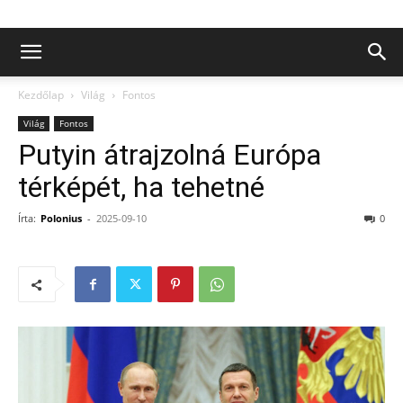
Kezdőlap
Világ
Fontos
Világ
Fontos
Putyin átrajzolná Európa
térképét, ha tehetné
Írta:
Polonius
-
2025-09-10
0