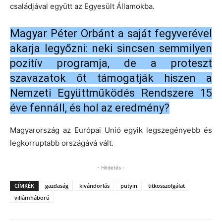
családjával együtt az Egyesült Államokba.
Magyar Péter Orbánt a saját fegyverével
akarja legyőzni: neki sincsen semmilyen
pozitív programja, de a proteszt
szavazatok őt támogatják hiszen a
Nemzeti Együttműködés Rendszere 15
éve fennáll, és hol az eredmény?
Magyarország az Európai Unió egyik legszegényebb és
legkorruptabb országává vált.
- Hirdetés -
CÍMKÉK
gazdaság
kivándorlás
putyin
titkosszolgálat
villámháború