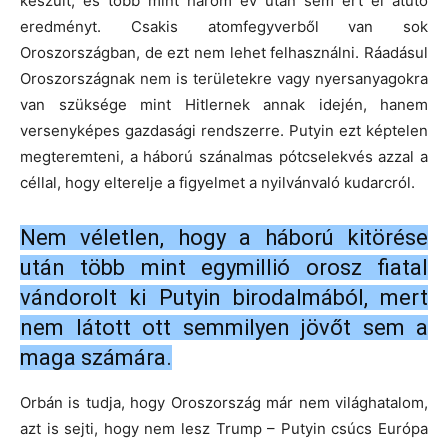
készült, és több mint három év után sem ért el átütő
eredményt. Csakis atomfegyverből van sok
Oroszországban, de ezt nem lehet felhasználni. Ráadásul
Oroszországnak nem is területekre vagy nyersanyagokra
van szüksége mint Hitlernek annak idején, hanem
versenyképes gazdasági rendszerre. Putyin ezt képtelen
megteremteni, a háború szánalmas pótcselekvés azzal a
céllal, hogy elterelje a figyelmet a nyilvánvaló kudarcról.
Nem véletlen, hogy a háború kitörése
után több mint egymillió orosz fiatal
vándorolt ki Putyin birodalmából, mert
nem látott ott semmilyen jövőt sem a
maga számára.
Orbán is tudja, hogy Oroszország már nem világhatalom,
azt is sejti, hogy nem lesz Trump – Putyin csúcs Európa