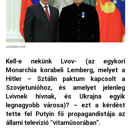
youtube.com
Kell-e nekünk Lvov- (az egykori
Monarchia korabeli Lemberg, melyet a
Hitler – Sztálin paktum kapcsolt a
Szovjetunióhoz, és amelyet jelenleg
Lvivnek hívnak, és Ukrajna egyik
legnagyobb városa)? – ezt a kérdést
tette fel Putyin fő propagandistája az
állami televízió “vitaműsorában”.