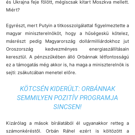
és Ukrajna feje fölött, mégiscsak kitart Moszkva mellett.
Miért?
Egyrészt, mert Putyin a titkosszolgálattal figyelmeztette a
magyar miniszterelnököt, hogy a hűségeskü kötelez,
másrészt pedig Magyarország dollármilliárdokhoz jut
Oroszország kedvezményes energiaszállításain
keresztül. A pénzszűkében álló Orbánnak létfontosságú
ez a támogatás még akkor is, ha maga a miniszterelnök is
sejti: zsákutcában menetel előre.
KÖTCSÉN KIDERÜLT: ORBÁNNAK
SEMMILYEN POZITÍV PROGRAMJA
SINCSEN!
Kizárólag a mások bírálatából él ugyanakkor retteg a
számonkéréstől. Orbán Ráhel ezért is költözött a