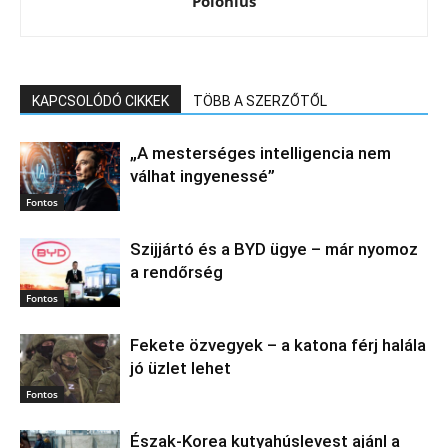
Polonius
KAPCSOLÓDÓ CIKKEK
TÖBB A SZERZŐTŐL
„A mesterséges intelligencia nem
válhat ingyenessé”
Fontos
Szijjártó és a BYD ügye – már nyomoz
a rendőrség
Fontos
Fekete özvegyek – a katona férj halála
jó üzlet lehet
Fontos
Észak‑Korea kutyahúslevest ajánl a