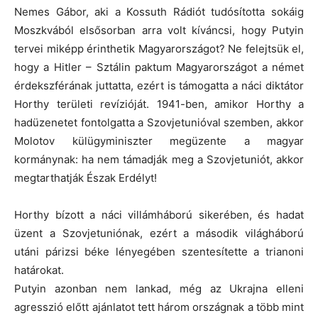
Nemes Gábor, aki a Kossuth Rádiót tudósította sokáig
Moszkvából elsősorban arra volt kíváncsi, hogy Putyin
tervei miképp érinthetik Magyarországot? Ne felejtsük el,
hogy a Hitler – Sztálin paktum Magyarországot a német
érdekszférának juttatta, ezért is támogatta a náci diktátor
Horthy területi revízióját. 1941-ben, amikor Horthy a
hadüzenetet fontolgatta a Szovjetunióval szemben, akkor
Molotov külügyminiszter megüzente a magyar
kormánynak: ha nem támadják meg a Szovjetuniót, akkor
megtarthatják Észak Erdélyt!
Horthy bízott a náci villámháború sikerében, és hadat
üzent a Szovjetuniónak, ezért a második világháború
utáni párizsi béke lényegében szentesítette a trianoni
határokat.
Putyin azonban nem lankad, még az Ukrajna elleni
agresszió előtt ajánlatot tett három országnak a több mint