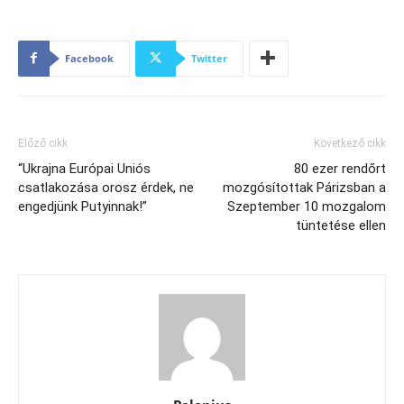
Facebook
Twitter
Előző cikk
Következő cikk
“Ukrajna Európai Uniós
80 ezer rendőrt
csatlakozása orosz érdek, ne
mozgósítottak Párizsban a
engedjünk Putyinnak!”
Szeptember 10 mozgalom
tüntetése ellen