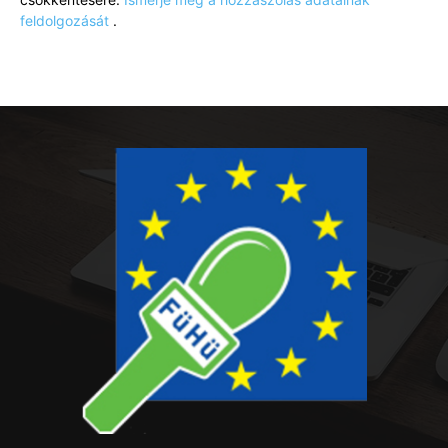
feldolgozását
.