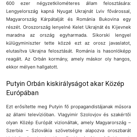
600 ezer négyzetkilométeres állam felosztására:
Lengyelország kapná Nyugat Ukrajnát Lviv fővárossal,
Magyarország Kárpátalját és Románia Bukovina egy
részét. Oroszország lenyelné Kelet Ukrajnát és Kijevnek
maradna az ország egyharmada. Sikorski lengyel
külügyminiszter tette közzé ezt az orosz javaslatot,
elutasítva Ukrajna felosztását. Románia is hasonlóképp
reagált. Az Orbán kormány, amely máskor oly hangos,
ekkor mélyen hallgatott.
Putyin Orbán kiskirályságot akar Közép
Európában
Ezt erősítette meg Putyin fő propagandistájanak műsora
az állami televízióban. Vlagyimir Szolovjov és szakértői
olyan Közép Európát vizionáltak, amely Magyarország –
Szerbia – Szlovákia szövetségre alapozva oroszbarát