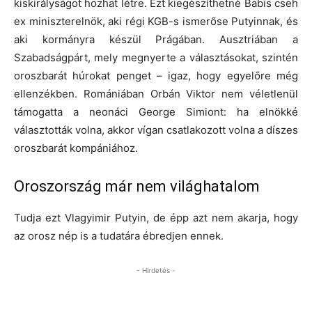
kiskirályságot hozhat létre. Ezt kiegészíthetné Babis cseh
ex miniszterelnök, aki régi KGB-s ismerőse Putyinnak, és
aki kormányra készül Prágában. Ausztriában a
Szabadságpárt, mely megnyerte a választásokat, szintén
oroszbarát húrokat penget – igaz, hogy egyelőre még
ellenzékben. Romániában Orbán Viktor nem véletlenül
támogatta a neonáci George Simiont: ha elnökké
választották volna, akkor vígan csatlakozott volna a díszes
oroszbarát kompániához.
Oroszország már nem világhatalom
Tudja ezt Vlagyimir Putyin, de épp azt nem akarja, hogy
az orosz nép is a tudatára ébredjen ennek.
- Hirdetés -