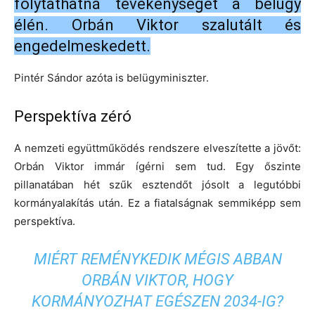
folytathatná tevékenységét a belügy
élén. Orbán Viktor szalutált és
engedelmeskedett.
Pintér Sándor azóta is belügyminiszter.
Perspektíva zéró
A nemzeti együttműködés rendszere elveszítette a jövőt:
Orbán Viktor immár ígérni sem tud. Egy őszinte
pillanatában hét szűk esztendőt jósolt a legutóbbi
kormányalakítás után. Ez a fiatalságnak semmiképp sem
perspektíva.
MIÉRT REMÉNYKEDIK MÉGIS ABBAN
ORBÁN VIKTOR, HOGY
KORMÁNYOZHAT EGÉSZEN 2034-IG?