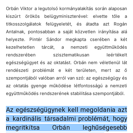
Orbán Viktor a legutolsó kormányalakítás során alaposan
kiszúrt örökös belügyminiszterével: elvette tőle a
titkosszolgálatok felügyeletét, és átadta azt Rogán
Antalnak, pontosabban a saját közvetlen irányítása alá
helyezte. Pintér Sándor megkapta cserében a két
kezelhetetlen tárcát, a nemzeti együttműködés
rendszerében szisztematikusan leértékelt
egészségügyet és az oktatást. Orbán nem véletlenül lát
rendészeti problémát e két területen, mert az ő
szempontjából valóban arról van szó: az egészségügy és
az oktatás gyenge működése létfontosságú a nemzeti
együttműködés rendszerének stabilitása szempontjából.
Az egészségügynek kell megoldania azt
a kardinális társadalmi problémát, hogy
megritkítsa Orbán leghűségesebb