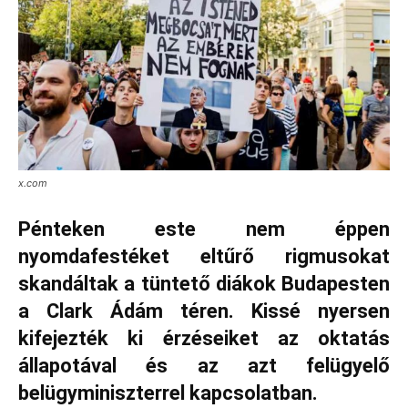
x.com
Pénteken este nem éppen
nyomdafestéket eltűrő rigmusokat
skandáltak a tüntető diákok Budapesten
a Clark Ádám téren. Kissé nyersen
kifejezték ki érzéseiket az oktatás
állapotával és az azt felügyelő
belügyminiszterrel kapcsolatban.