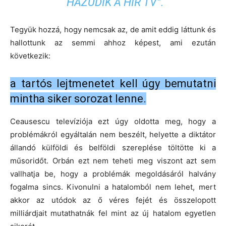
“HAZUDIK A HÍR TV”.
Tegyük hozzá, hogy nemcsak az, de amit eddig láttunk és
hallottunk az semmi ahhoz képest, ami ezután
következik:
a tartós lejtmenetet kell úgy bemutatni
mintha siker sorozat lenne.
Ceausescu televíziója ezt úgy oldotta meg, hogy a
problémákról egyáltalán nem beszélt, helyette a diktátor
állandó külföldi és belföldi szereplése töltötte ki a
műsoridőt. Orbán ezt nem teheti meg viszont azt sem
vallhatja be, hogy a problémák megoldásáról halvány
fogalma sincs. Kivonulni a hatalomból nem lehet, mert
akkor az utódok az ő véres fejét és összelopott
milliárdjait mutathatnák fel mint az új hatalom egyetlen