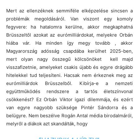
Mert az ellenzéknek semmiféle elképzelése sincsen a
problémák megoldásáról. Van viszont egy komoly
fegyvere: ha hatalomra kerülne, akkor megkaphatná
Brüsszeltől azokat az eurómilliárdokat, melyekre Orbán
hiába vár. Ha minden így megy tovább , akkor
Magyarország adósság csapdába kerülhet 2025-ben,
mert olyan nagy összegű kölcsönöket kell majd
visszafizetnie, amelyeket csakis újabb és egyre drágább
hitelekkel tud teljesíteni. Hacsak nem érkeznek meg az
eurómilliárdok Brüsszelből. Kibírja-e a nemzeti
együttműködés rendszere a tartós életszínvonal
csökkenést? Ez Orbán Viktor igazi dilemmája, és ezért
van egyre nagyobb szüksége Pintér Sándorra és a
belügyre. Nem beszélve Rogán Antal média birodalmáról,
melyről a diákok azt skandálták, hogy