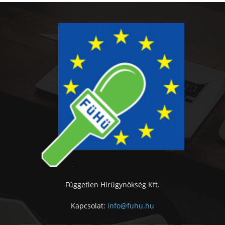
Független Hírügynökség Kft.
Kapcsolat:
info@fuhu.hu