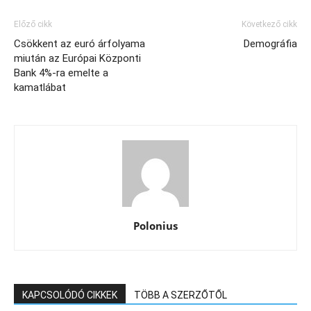
Előző cikk
Következő cikk
Csökkent az euró árfolyama
Demográfia
miután az Európai Központi
Bank 4%-ra emelte a
kamatlábat
Polonius
KAPCSOLÓDÓ CIKKEK
TÖBB A SZERZŐTŐL