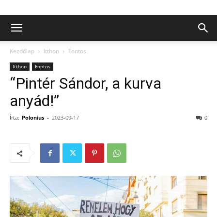
Kezdőlap
Itthon
Fontos
Itthon
Fontos
“Pintér Sándor, a kurva
anyád!”
Írta:
Polonius
-
2023-09-17
0