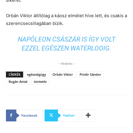
sikerét.
Orbán Viktor állítólag a káosz elmélet híve lett, és csakis a
szerencsecsillagában bízik.
NAPÓLEON CSÁSZÁR IS ÍGY VOLT
EZZEL EGÉSZEN WATERLOOIG.
- Hirdetés -
CÍMKÉK
egészségügy
Orbán Viktor
Pintér Sándor
Rogán Antal
tüntetés
Facebook
Twitter