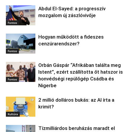
Abdul El‑Sayed: a progresszív
mozgalom új zászlóvivője
Fontos
Hogyan működött a fideszes
cenzúrarendszer?
Fontos
Orbán Gáspár “Afrikában találta meg
Istent”, ezért szállította őt hatszor is
honvédségi repülőgép Csádba és
Fontos
Nigerbe
2 millió dolláros bukás: az AI írta a
krimit?
Kultúra
Tízmilliárdos beruházás maradt el