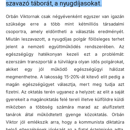
szavazó táborát, a nyugdíjasokat.
Orbán Viktornak csak négyévenként egyszer van igazán
szüksége erre a több mint kétmilliós társadalmi
csoportra, amely eldöntheti a választás eredményét.
Miután leszavazott, a nyugdíjas polgár fölösleges terhet
jelent a nemzeti együttműködés rendszerében. Az
egészségügy hatékonyan kezeli ezt a problémát:
ezerszám transzportál a túlvilágra olyan idős polgárokat,
akiket egy jól működő egészségügyi hálózat
megmenthetne. A lakosság 15-20%-át kitevő elit pedig a
magán egészségügyet választja, mert meg tudja azt
fizetni. Az oktatás terén ugyanez a helyzet: az elit a saját
gyerekeit a magánoktatás felé tereli illetve külföldre küldi
miközben a többség számára marad az alulfizetett
tanárok által működtetett gyenge közoktatás. Orbán
Viktor jól emlékszik arra, hogy a kommunista diktatúra
belső ellenzékének jórészét az a fiatal értelmiség adta,