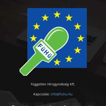
Független Hírügynökség Kft.
Kapcsolat:
info@fuhu.hu