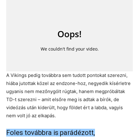
A Vikings pedig továbbra sem tudott pontokat szerezni,
hiába jutottak közel az endzone-hoz, negyedik kísérletre
ugyanis nem mezőnygólt rúgtak, hanem megpróbáltak
TD-t szerezni – amit elsőre meg is adtak a bírók, de
videózás után kiderült, hogy földet ért a labda, vagyis
nem volt jó az elkapás.
Foles továbbra is parádézott,