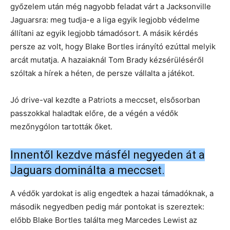
győzelem után még nagyobb feladat várt a Jacksonville
Jaguarsra: meg tudja-e a liga egyik legjobb védelme
állítani az egyik legjobb támadósort. A másik kérdés
persze az volt, hogy Blake Bortles irányító ezúttal melyik
arcát mutatja. A hazaiaknál Tom Brady kézsérüléséről
szóltak a hírek a héten, de persze vállalta a játékot.
Jó drive-val kezdte a Patriots a meccset, elsősorban
passzokkal haladtak előre, de a végén a védők
mezőnygólon tartották őket.
Innentől kezdve másfél negyeden át a
Jaguars dominálta a meccset.
A védők yardokat is alig engedtek a hazai támadóknak, a
második negyedben pedig már pontokat is szereztek:
előbb Blake Bortles találta meg Marcedes Lewist az