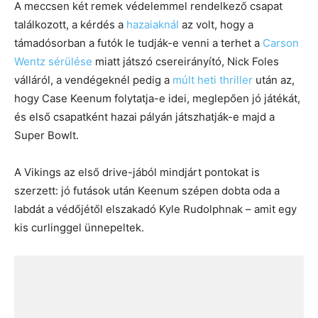
A meccsen két remek védelemmel rendelkező csapat
találkozott, a kérdés a
hazaiaknál
az volt, hogy a
támadósorban a futók le tudják-e venni a terhet a
Carson
Wentz sérülése
miatt játszó csereirányító, Nick Foles
válláról, a vendégeknél pedig a
múlt heti thriller
után az,
hogy Case Keenum folytatja-e idei, meglepően jó játékát,
és első csapatként hazai pályán játszhatják-e majd a
Super Bowlt.
A Vikings az első drive-jából mindjárt pontokat is
szerzett: jó futások után Keenum szépen dobta oda a
labdát a védőjétől elszakadó Kyle Rudolphnak – amit egy
kis curlinggel ünnepeltek.