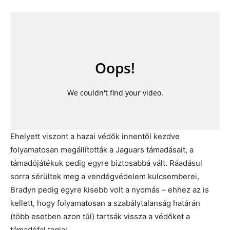
Ehelyett viszont a hazai védők innentől kezdve
folyamatosan megállították a Jaguars támadásait, a
támadójátékuk pedig egyre biztosabbá vált. Ráadásul
sorra sérültek meg a vendégvédelem kulcsemberei,
Bradyn pedig egyre kisebb volt a nyomás – ehhez az is
kellett, hogy folyamatosan a szabálytalanság határán
(több esetben azon túl) tartsák vissza a védőket a
támadófal tagjai.