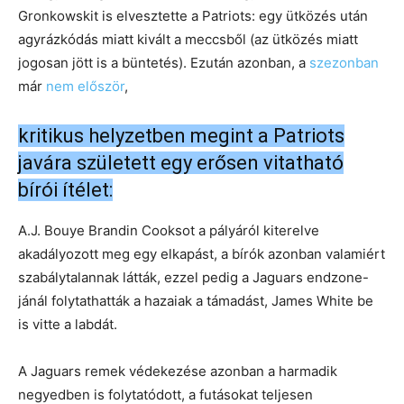
Gronkowskit is elvesztette a Patriots: egy ütközés után
agyrázkódás miatt kivált a meccsből (az ütközés miatt
jogosan jött is a büntetés). Ezután azonban, a
szezonban
már
nem először
,
kritikus helyzetben megint a Patriots
javára született egy erősen vitatható
bírói ítélet:
A.J. Bouye Brandin Cooksot a pályáról kiterelve
akadályozott meg egy elkapást, a bírók azonban valamiért
szabálytalannak látták, ezzel pedig a Jaguars endzone-
jánál folytathatták a hazaiak a támadást, James White be
is vitte a labdát.
A Jaguars remek védekezése azonban a harmadik
negyedben is folytatódott, a futásokat teljesen