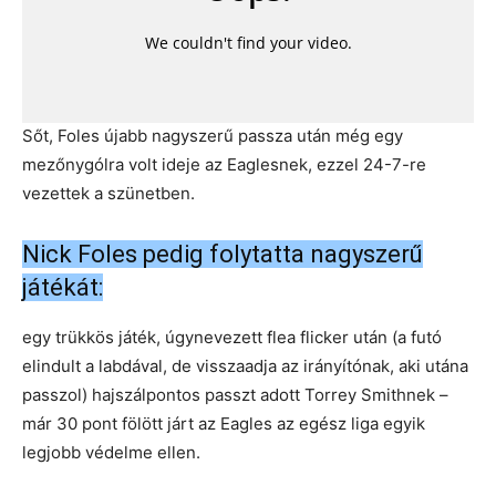
Sőt, Foles újabb nagyszerű passza után még egy
mezőnygólra volt ideje az Eaglesnek, ezzel 24-7-re
vezettek a szünetben.
Nick Foles pedig folytatta nagyszerű
játékát:
egy trükkös játék, úgynevezett flea flicker után (a futó
elindult a labdával, de visszaadja az irányítónak, aki utána
passzol) hajszálpontos passzt adott Torrey Smithnek –
már 30 pont fölött járt az Eagles az egész liga egyik
legjobb védelme ellen.