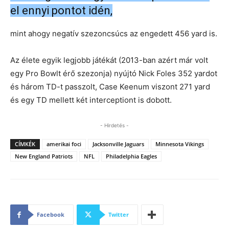
el ennyi pontot idén,
mint ahogy negatív szezoncsúcs az engedett 456 yard is.
Az élete egyik legjobb játékát (2013-ban azért már volt
egy Pro Bowlt érő szezonja) nyújtó Nick Foles 352 yardot
és három TD-t passzolt, Case Keenum viszont 271 yard
és egy TD mellett két interceptiont is dobott.
- Hirdetés -
CÍMKÉK
amerikai foci
Jacksonville Jaguars
Minnesota Vikings
New England Patriots
NFL
Philadelphia Eagles
Facebook
Twitter