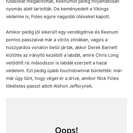
futásokat megállították, Keenumot pedig folyamatosan
nyomás alatt tartották. De keményedett a Vikings
védelme is, Foles egyre nagyobb ütéseket kapott.
Amikor pedig jól sikerült egy vendégdrive és Keenum
pontos passzaival már a vörös zónában, vagyis a
húszyardos vonalon belül jártak, akkor Derek Barnett
kiütötte az irányító kezéből a labdát, amire Chris Long
vetődött rá: másodszor is labdát szerzett a hazai
védelem. Ezt pedig újabb touchdownnal büntették: már-
már úgy tűnt, hogy véget ér a drive, amikor Nick Foles
tökéletes passzt adott Alshon Jefferynek.