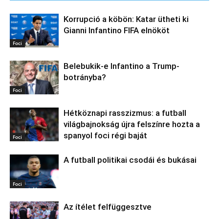
Korrupció a köbön: Katar ütheti ki
Gianni Infantino FIFA elnököt
Foci
Belebukik-e Infantino a Trump-
botrányba?
Foci
Hétköznapi rasszizmus: a futball
világbajnokság újra felszínre hozta a
spanyol foci régi baját
Foci
A futball politikai csodái és bukásai
Foci
Az ítélet felfüggesztve