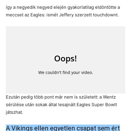
így a negyedik negyed elején gyakorlatilag eldöntötte a
meccset az Eagles: ismét Jeffery szerzett touchdownt.
Ezután pedig több pont már nem is született: a Wentz
sérülése után sokak által lesajnált Eagles Super Bowlt
játszhat.
A Vikings ellen egyetlen csapat sem ért