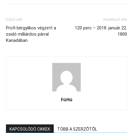
Előző cikk
Következő cikk
Profi bérgyilkos végzett a
120 perc – 2018. január 22.
zsidó milliárdos párral
1800
Kanadában
FüHü
KAPCSOLÓDÓ CIKKEK
TÖBB A SZERZŐTŐL