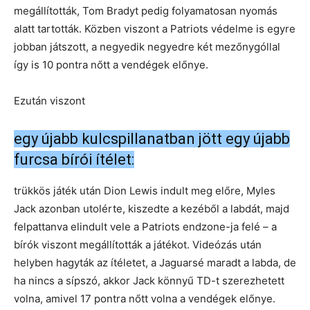
megállították, Tom Bradyt pedig folyamatosan nyomás
alatt tartották. Közben viszont a Patriots védelme is egyre
jobban játszott, a negyedik negyedre két mezőnygóllal
így is 10 pontra nőtt a vendégek előnye.
Ezután viszont
egy újabb kulcspillanatban jött egy újabb
furcsa bírói ítélet:
trükkös játék után Dion Lewis indult meg előre, Myles
Jack azonban utolérte, kiszedte a kezéből a labdát, majd
felpattanva elindult vele a Patriots endzone-ja felé – a
bírók viszont megállították a játékot. Videózás után
helyben hagyták az ítéletet, a Jaguarsé maradt a labda, de
ha nincs a sípszó, akkor Jack könnyű TD-t szerezhetett
volna, amivel 17 pontra nőtt volna a vendégek előnye.