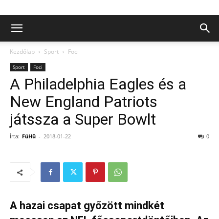
Kezdőlap
Sport
Foci
Sport
Foci
A Philadelphia Eagles és a
New England Patriots
játssza a Super Bowlt
Írta:
FüHü
-
2018-01-22
0
A hazai csapat győzött mindkét