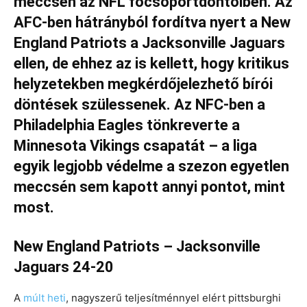
meccsen az NFL főcsoportdöntőiben. Az
AFC-ben hátrányból fordítva nyert a New
England Patriots a Jacksonville Jaguars
ellen, de ehhez az is kellett, hogy kritikus
helyzetekben megkérdőjelezhető bírói
döntések szülessenek. Az NFC-ben a
Philadelphia Eagles tönkreverte a
Minnesota Vikings csapatát – a liga
egyik legjobb védelme a szezon egyetlen
meccsén sem kapott annyi pontot, mint
most.
New England Patriots – Jacksonville
Jaguars 24-20
A
múlt heti
, nagyszerű teljesítménnyel elért pittsburghi