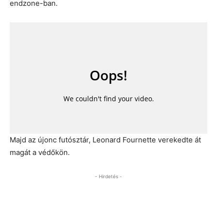
endzone-ban.
Majd az újonc futósztár, Leonard Fournette verekedte át
magát a védőkön.
- Hirdetés -