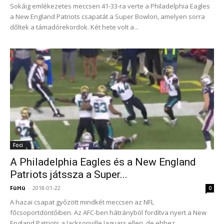
Sokáig emlékezetes meccsen 41-33-ra verte a Philadelphia Eagles
a New England Patriots csapatát a Super Bowlon, amelyen sorra
dőltek a támadórekordok. Két hete volt a...
Foci
A Philadelphia Eagles és a New England
Patriots játssza a Super...
FüHü
-
2018-01-22
0
A hazai csapat győzött mindkét meccsen az NFL
főcsoportdöntőiben. Az AFC-ben hátrányból fordítva nyert a New
England Patriots a Jacksonville Jaguars ellen, de ehhez...