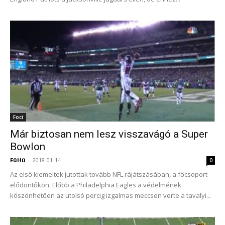
Foci
Már biztosan nem lesz visszavágó a Super
Bowlon
FüHü
-
2018-01-14
0
Az első kiemeltek jutottak tovább NFL rájátszásában, a főcsoport-
elődöntőkön. Előbb a Philadelphia Eagles a védelmének
köszönhetően az utolsó percig izgalmas meccsen verte a tavalyi...