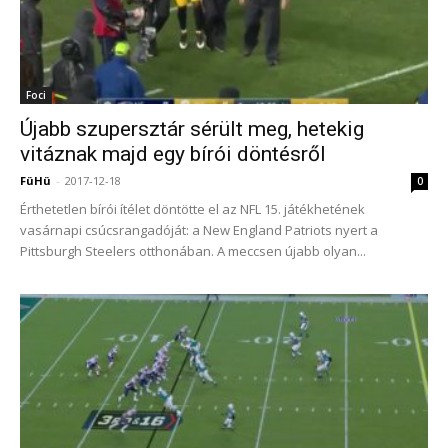
Foci
Újabb szupersztár sérült meg, hetekig
vitáznak majd egy bírói döntésről
FüHü
-
2017-12-18
0
Érthetetlen bírói ítélet döntötte el az NFL 15. játékhetének
vasárnapi csúcsrangadóját: a New England Patriots nyert a
Pittsburgh Steelers otthonában. A meccsen újabb olyan...