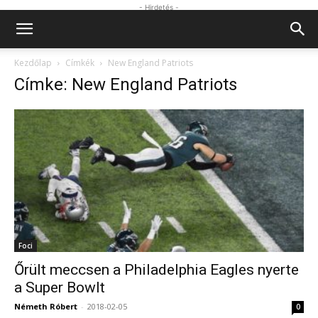
- Hirdetés -
Kezdőlap
Címkék
New England Patriots
Címke: New England Patriots
Foci
Őrült meccsen a Philadelphia Eagles nyerte
a Super Bowlt
Németh Róbert
-
2018-02-05
0