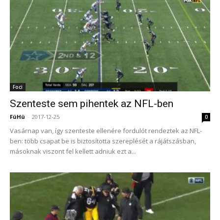
Foci
Szenteste sem pihentek az NFL-ben
FüHü
-
2017-12-25
0
Vasárnap van, így szenteste ellenére fordulót rendeztek az NFL-
ben: több csapat be is biztosította szereplését a rájátszásban,
másoknak viszont fel kellett adniuk ezt a...