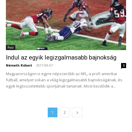
Foci
Indul az egyik legizgalmasabb bajnokság
Németh Róbert
-
2017-09-07
0
Magyarországon is egyre népszerűbb az NFL, a profi amerikai
futball, amelyet sokan a világ legizgalmasabb bajnokságának, és
egyik legösszetettebb sportjának tartanak. Most kezdődik a...
1
2