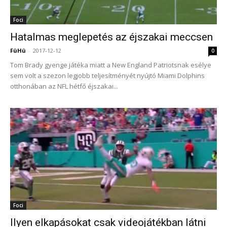
Foci
Hatalmas meglepetés az éjszakai meccsen
FüHü
-
2017-12-12
0
Tom Brady gyenge játéka miatt a New England Patriotsnak esélye
sem volt a szezon legjobb teljesítményét nyújtó Miami Dolphins
otthonában az NFL hétfő éjszakai...
Foci
Ilyen elkapásokat csak videojátékban látni