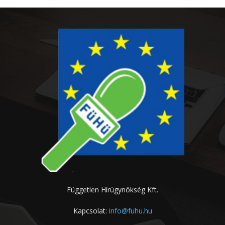
Független Hírügynökség Kft.
Kapcsolat:
info@fuhu.hu