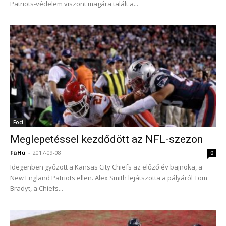
Patriots-védelem viszont magára talált a...
Foci
Meglepetéssel kezdődött az NFL-szezon
FüHü
-
2017-09-08
0
Idegenben győzött a Kansas City Chiefs az előző év bajnoka, a
New England Patriots ellen. Alex Smith lejátszotta a pályáról Tom
Bradyt, a Chiefs...