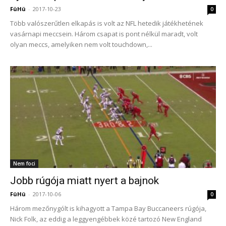
FüHü
-
2017-10-23
0
Több valószerűtlen elkapás is volt az NFL hetedik játékhetének
vasárnapi meccsein. Három csapat is pont nélkül maradt, volt
olyan meccs, amelyiken nem volt touchdown,...
Nem foci
Jobb rúgója miatt nyert a bajnok
FüHü
-
2017-10-06
0
Három mezőnygólt is kihagyott a Tampa Bay Buccaneers rúgója,
Nick Folk, az eddig a leggyengébbek közé tartozó New England