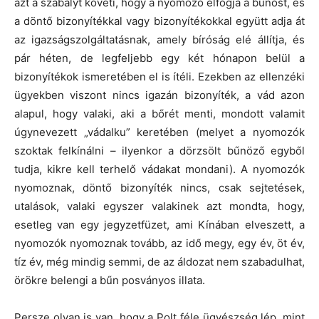
azt a szabályt követi, hogy a nyomozó elfogja a bűnöst, és
a döntő bizonyítékkal vagy bizonyítékokkal együtt adja át
az igazságszolgáltatásnak, amely bíróság elé állítja, és
pár héten, de legfeljebb egy két hónapon belül a
bizonyítékok ismeretében el is ítéli. Ezekben az ellenzéki
ügyekben viszont nincs igazán bizonyíték, a vád azon
alapul, hogy valaki, aki a bőrét menti, mondott valamit
úgynevezett „vádalku” keretében (melyet a nyomozók
szoktak felkínálni – ilyenkor a dörzsölt bűnöző egyből
tudja, kikre kell terhelő vádakat mondani). A nyomozók
nyomoznak, döntő bizonyíték nincs, csak sejtetések,
utalások, valaki egyszer valakinek azt mondta, hogy,
esetleg van egy jegyzetfüzet, ami Kínában elveszett, a
nyomozók nyomoznak tovább, az idő megy, egy év, öt év,
tíz év, még mindig semmi, de az áldozat nem szabadulhat,
örökre belengi a bűn posványos illata.
Persze olyan is van, hogy a Polt féle ügyészség lép, mint