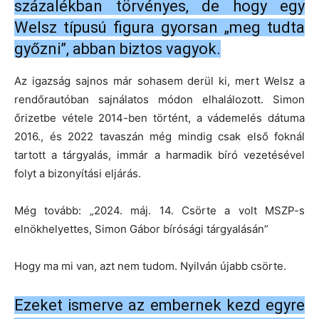
százalékban törvényes, de hogy egy
Welsz típusú figura gyorsan „meg tudta
győzni”, abban biztos vagyok.
Az igazság sajnos már sohasem derül ki, mert Welsz a
rendőrautóban sajnálatos módon elhalálozott. Simon
őrizetbe vétele 2014-ben történt, a vádemelés dátuma
2016., és 2022 tavaszán még mindig csak első foknál
tartott a tárgyalás, immár a harmadik bíró vezetésével
folyt a bizonyítási eljárás.
Még tovább: „2024. máj. 14. Csörte a volt MSZP-s
elnökhelyettes, Simon Gábor bírósági tárgyalásán”
Hogy ma mi van, azt nem tudom. Nyilván újabb csörte.
Ezeket ismerve az embernek kezd egyre