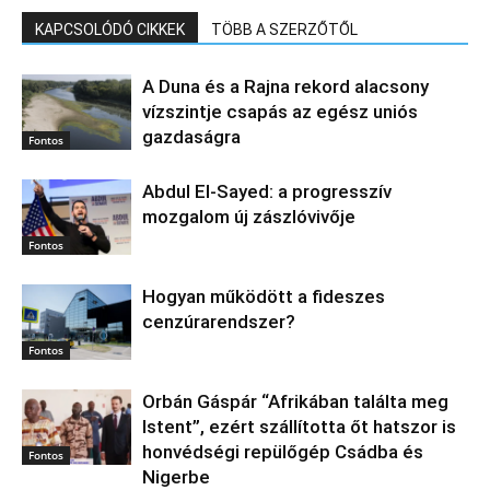
KAPCSOLÓDÓ CIKKEK
TÖBB A SZERZŐTŐL
A Duna és a Rajna rekord alacsony
vízszintje csapás az egész uniós
gazdaságra
Fontos
Abdul El‑Sayed: a progresszív
mozgalom új zászlóvivője
Fontos
Hogyan működött a fideszes
cenzúrarendszer?
Fontos
Orbán Gáspár “Afrikában találta meg
Istent”, ezért szállította őt hatszor is
honvédségi repülőgép Csádba és
Fontos
Nigerbe