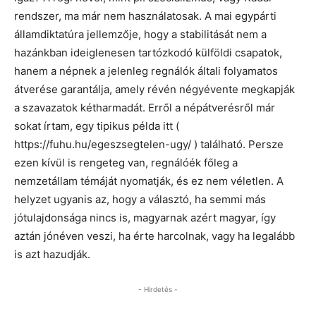
rendszer, ma már nem használatosak. A mai egypárti
államdiktatúra jellemzője, hogy a stabilitását nem a
hazánkban ideiglenesen tartózkodó külföldi csapatok,
hanem a népnek a jelenleg regnálók általi folyamatos
átverése garantálja, amely révén négyévente megkapják
a szavazatok kétharmadát. Erről a népátverésről már
sokat írtam, egy tipikus példa itt (
https://fuhu.hu/egeszsegtelen-ugy/ ) található. Persze
ezen kívül is rengeteg van, regnálóék főleg a
nemzetállam témáját nyomatják, és ez nem véletlen. A
helyzet ugyanis az, hogy a választó, ha semmi más
jótulajdonsága nincs is, magyarnak azért magyar, így
aztán jónéven veszi, ha érte harcolnak, vagy ha legalább
is azt hazudják.
- Hirdetés -