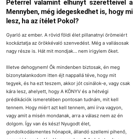
Péterrel valamint elhunyt szeretteivel a
Mennyben, még idegeskedhet is, hogy mi
lesz, ha az ítélet Pokol?
Gyarló az ember. A rövid földi élet pillanatnyi örömeiért
kockáztatja az örökkévaló szenvedést. Még a vallásosak
nagy része is. Hát mit mondjak… nem irigylem őket.
Illetve dehogynem! Ők mindenben biztosak, én meg
bizonytalankodom itten éjt nappallá téve, hogy mit
tegyek, és ha ezt teszem, akkor jót csinálok-e, vagy csak
kára lesz, ahelyett, hogy A KÖNYV és a hétvégi
prédikációk ismeretében pontosan tudnám, mit kell
tennem. Hogy miért azt kell tennem, ami írva vagyon,
vagy amit a misén mondanak, arra a válasz nem az én
dolgom. Így van és kész! Nyugodt élet,
gondolkodásmentes hónapok, állandó szellemi pihenő,