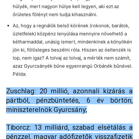
hülyék, mert nagyon hülye kell legyen, aki ezt az
őrületes fölényt nem tudja kihasználni.
Az, hogy a regnálók belső körének (rokonok, barátok,
üzletfelek) közpénz lenyúlása mennyire növelhető a
kétharmaddal, unásig ismert, mindenkinek a könyökén
jön ki, fölösleges beszélni róla. Hiszen az óellenzék is
lop, nem igaz? A tolvaj az tolvaj, a mérték nem számít,
azaz Gyurcsányék bűne egyenrangú Orbánék bűnével.
Példa:
Zuschlag: 20 millió, azonnali kizárás a
pártból, pénzbüntetés, 6 év börtön,
miniszterelnök Gyurcsány;
Tiborcz: 13 milliárd, szabad elsétálás a
pénzzel, magyar adófizetők visszafizetik