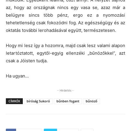
az, hogy az országnak nincs egy vasa se, azaz már a
belügyre sincs több pénz, ergo ez a nyomozási
tehetetlenség csak fokozódni fog. Az egészségügy és az
oktatás további lerohadásával együtt, természetesen.
Hogy mi lesz így a hozomra, majd csak lesz valami alapon
letartóztatott, egytől-egyig ellenzéki „bűnözőkkel”, azt
csak a Jóisten tudja.
Ha ugyan…
- Hirdetés -
CÍMKÉK
bíróság Sukoró
bűnben fogant
bűnöző