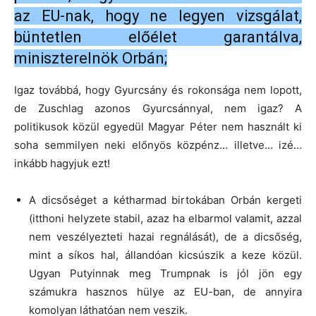
az EU-nak, hogy ne legyen vizsgálat,
büntetlen előélet garantálva,
miniszterelnök Orbán;
Igaz továbbá, hogy Gyurcsány és rokonsága nem lopott,
de Zuschlag azonos Gyurcsánnyal, nem igaz? A
politikusok közül egyedül Magyar Péter nem használt ki
soha semmilyen neki előnyös közpénz… illetve… izé…
inkább hagyjuk ezt!
A dicsőséget a kétharmad birtokában Orbán kergeti
(itthoni helyzete stabil, azaz ha elbarmol valamit, azzal
nem veszélyezteti hazai regnálását), de a dicsőség,
mint a síkos hal, állandóan kicsúszik a keze közül.
Ugyan Putyinnak meg Trumpnak is jól jön egy
számukra hasznos hülye az EU-ban, de annyira
komolyan láthatóan nem veszik.