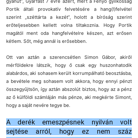
gyanút”, Gyárfást 7 évre azért, mert a Fenyő gyilkosság
Portik általi provokatív felvetésére a hang(!)felvétel
szerint „széttárta a kezét”, holott a bíróság szerint
erőteljesebben kellett volna tiltakoznia. Hogy Portik
magától ment oda hangfelvételre készen, azt erősen
kétlem. Sőt, még annál is erősebben.
Ott van aztán a szerencsétlen Simon Gábor, akiről
mérföldekre látszik, hogy ő csak egy huszonhatodik
alabárdos, aki sohasem került korrumpálható beosztásba,
a bevétele meg sohasem volt akkora, hogy ennyi pénzt
összegyűjtsön, így aztán abszolút biztos, hogy az a pénz
az ő külföldi számláján más pénze, aki megkérte Simont,
hogy a saját nevére tegye be.
A derék emeszpésnek nyilván volt
sejtése arról, hogy ez nem száz