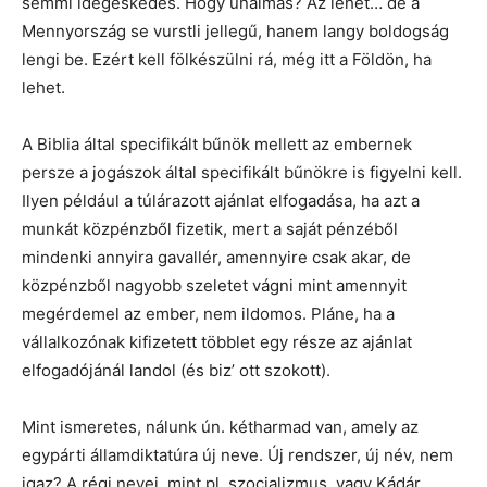
semmi idegeskedés. Hogy unalmas? Az lehet… de a
Mennyország se vurstli jellegű, hanem langy boldogság
lengi be. Ezért kell fölkészülni rá, még itt a Földön, ha
lehet.
A Biblia által specifikált bűnök mellett az embernek
persze a jogászok által specifikált bűnökre is figyelni kell.
Ilyen például a túlárazott ajánlat elfogadása, ha azt a
munkát közpénzből fizetik, mert a saját pénzéből
mindenki annyira gavallér, amennyire csak akar, de
közpénzből nagyobb szeletet vágni mint amennyit
megérdemel az ember, nem ildomos. Pláne, ha a
vállalkozónak kifizetett többlet egy része az ajánlat
elfogadójánál landol (és biz’ ott szokott).
Mint ismeretes, nálunk ún. kétharmad van, amely az
egypárti államdiktatúra új neve. Új rendszer, új név, nem
igaz? A régi nevei, mint pl. szocializmus, vagy Kádár