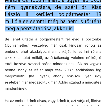
Mészáros 1000 milliárdja ugyan ad okot
némi gyanakvásra, de azért dr. Kiss
László II. kerületi polgármester 18
milliója se semmi, még ha nem is történt
meg a pénz átadása, akkor is.
Be lehet ültetni a polgármestert fél évig a börtönbe
(„bűnismétlés” veszélye, már csak kínosan röhög az
ember), lehet akadályozni a munkáját, lehet írni róla a
cikkeket, ítélet nélkül, az ártatlanság vélelme nélkül, ő
ettől kezdve szabad préda mindenkinek. Biztos vagyok
benne, hogy az ítélet majd csak 2037. áprilisában fog
megszületni (ha ugyan), ahogy sok-sok ilyen ügy
esetében már megszoktuk már. Addig szabad a minősítés
mindenkinek.
Ha az ember krimit olvas, vagy krimit ír, azt várja el, illetve