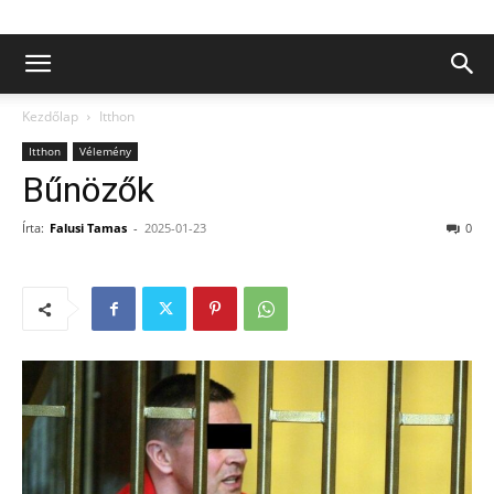
Kezdőlap
Itthon
Itthon
Vélemény
Bűnözők
Írta:
Falusi Tamas
-
2025-01-23
0