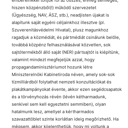
embereinkkel töltjük föl az összes, elvileg semleges,
hiszen közpénzből(!) működő szervezetet
(Ügyészség, NAV, ÁSZ, stb.), neadjisten újakat is
alapítunk saját egyéni céljainkhoz illesztve (pl.
Szuverenitásvédelmi Hivatal), plusz magunkhoz
ragadjuk a közmédiát, és pártmédiát csinálunk belőle,
továbbá közpénz felhasználásával közvetlen, sok
sajtótermékből álló saját (NER) pártsajtót is kiépítünk,
valamint mindezt megfejeljük azzal, hogy
propagandaminisztériumot hozunk létre
Miniszterelnöki Kabinetiroda néven, amely sok-sok
tízmilliárdból folytathat nemzeti konzultációkat és
plakátkampányokat évente, akkor ezen segédcsapatok
és a törvényhozás révén (lévén kétharmadunk,
senkivel sem kell egyeztetni semmiben), olyan
hatalmunk lesz, amellyel a kértharmados
szavazattöblet szinte korlátlan ideig megőrizhető. Ha
mégsem, akkor kijelenthetjük, hogy mi voltunk a