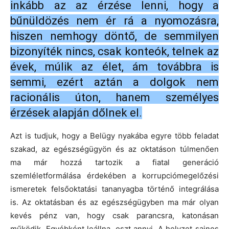
inkább az az érzése lenni, hogy a
bűnüldözés nem ér rá a nyomozásra,
hiszen nemhogy döntő, de semmilyen
bizonyíték nincs, csak konteók, telnek az
évek, múlik az élet, ám továbbra is
semmi, ezért aztán a dolgok nem
racionális úton, hanem személyes
érzések alapján dőlnek el.
Azt is tudjuk, hogy a Belügy nyakába egyre több feladat
szakad, az egészségügyön és az oktatáson túlmenően
ma már hozzá tartozik a fiatal generáció
szemléletformálása érdekében a korrupciómegelőzési
ismeretek felsőoktatási tananyagba történő integrálása
is. Az oktatásban és az egészségügyben ma már olyan
kevés pénz van, hogy csak parancsra, katonásan
működik. Egyébként leállna, oszt annyi. A helyzet sajnos