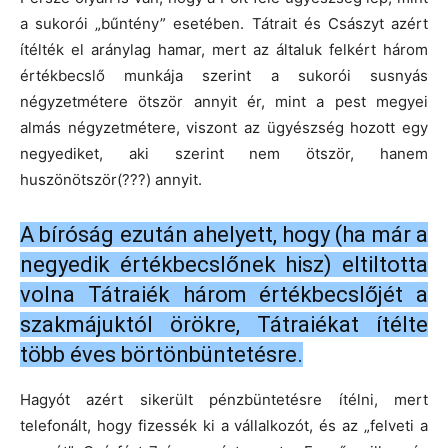
a sukorói „bűntény” esetében. Tátrait és Császyt azért
ítélték el aránylag hamar, mert az általuk felkért három
értékbecslő munkája szerint a sukorói susnyás
négyzetmétere ötször annyit ér, mint a pest megyei
almás négyzetmétere, viszont az ügyészség hozott egy
negyediket, aki szerint nem ötször, hanem
huszönötször(???) annyit.
A bíróság ezután ahelyett, hogy (ha már a
negyedik értékbecslőnek hisz) eltiltotta
volna Tátraiék három értékbecslőjét a
szakmájuktól örökre, Tátraiékat ítélte
több éves börtönbüntetésre.
Hagyót azért sikerült pénzbüntetésre ítélni, mert
telefonált, hogy fizessék ki a vállalkozót, és az „felveti a