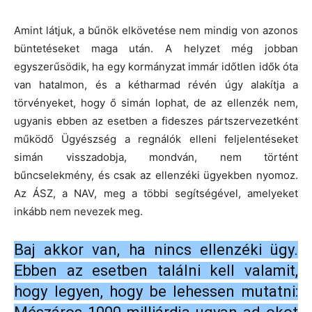
Amint látjuk, a bűnök elkövetése nem mindig von azonos
büntetéseket maga után. A helyzet még jobban
egyszerűsödik, ha egy kormányzat immár időtlen idők óta
van hatalmon, és a kétharmad révén úgy alakítja a
törvényeket, hogy ő simán lophat, de az ellenzék nem,
ugyanis ebben az esetben a fideszes pártszervezetként
működő Ügyészség a regnálók elleni feljelentéseket
simán visszadobja, mondván, nem történt
bűncselekmény, és csak az ellenzéki ügyekben nyomoz.
Az ÁSZ, a NAV, meg a többi segítségével, amelyeket
inkább nem nevezek meg.
Baj akkor van, ha nincs ellenzéki ügy.
Ebben az esetben találni kell valamit,
hogy legyen, hogy be lehessen mutatni: