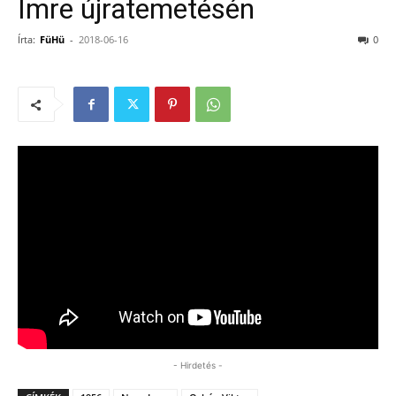
Imre újratemetésén
Írta:
FüHü
-
2018-06-16
0
- Hirdetés -