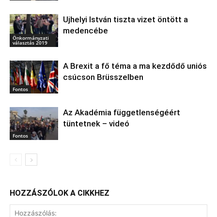
Ujhelyi István tiszta vizet öntött a
medencébe
Önkormányzati
választás 2019
A Brexit a fő téma a ma kezdődő uniós
csúcson Brüsszelben
Fontos
Az Akadémia függetlenségéért
tüntetnek – videó
Fontos
HOZZÁSZÓLOK A CIKKHEZ