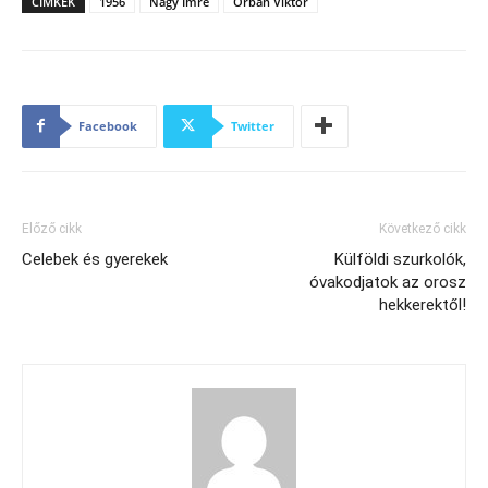
CÍMKÉK
1956
Nagy Imre
Orbán Viktor
Facebook
Twitter
Előző cikk
Következő cikk
Celebek és gyerekek
Külföldi szurkolók,
óvakodjatok az orosz
hekkerektől!