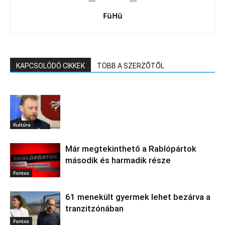
FüHü
KAPCSOLÓDÓ CIKKEK
TÖBB A SZERZŐTŐL
Kultúra
Már megtekinthető a Rablópártok
második és harmadik része
Fontos
61 menekült gyermek lehet bezárva a
tranzitzónában
Fontos