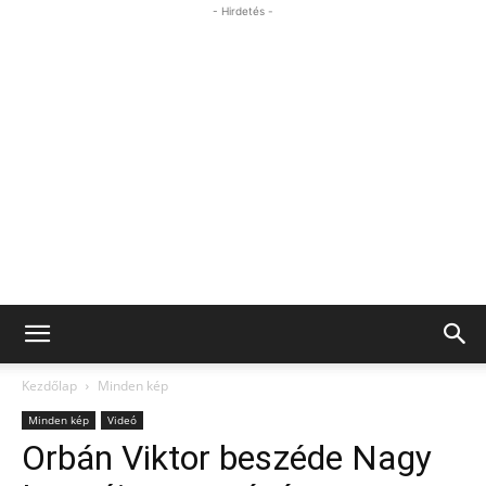
- Hirdetés -
Kezdőlap
Minden kép
Minden kép
Videó
Orbán Viktor beszéde Nagy