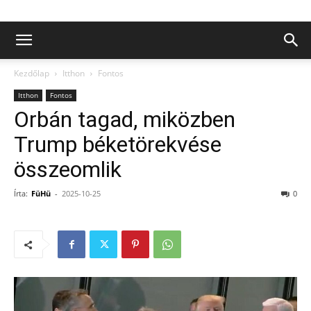
Kezdőlap
Itthon
Fontos
Itthon
Fontos
Orbán tagad, miközben
Trump béketörekvése
összeomlik
Írta:
FüHü
-
2025-10-25
0