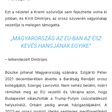
Ezt a nézetet a Kreml szóvivője sem fejezhette volna ki
jobban, és Kirill Dmitrijev, az orosz szuverén vagyonalap
vezetője is melegen támogatta.
„MAGYARORSZÁG AZ EU-BAN AZ ÉSZ
KEVÉS HANGJÁNAK EGYIKE”
– lelkendezett Dmitrijev.
Büszke pillanat Magyarország számára: Szijjártó Péter
2021 decemberében átvette a Barátság Rendjét orosz
kollégájától, Szergej Lavrovtól. Nem nehéz belátni, miért
rémültek meg az EU vezetői és Ukrajna azon, hogy
Budapestet választották a Trump-Putyin csúcstalálkozó
helyszínéül, Orbánt pedig annak házigazdájaként.
A
2022-es orosz invázió idején semleges megfigyelőként