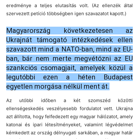
eredménye a teljes elutasítás volt.
(Az ellenzék által
szervezett petíció többségben igen szavazatot kapott.)
Magyarország következetesen az
Ukrajnát támogató intézkedések ellen
szavazott mind a NATO-ban, mind az EU-
ban, bár nem merte megvétózni az EU
szankciós csomagjait, amelyek közül a
legutóbbi ezen a héten Budapest
egyetlen morgása nélkül ment át.
Az utóbbi időben a két szomszéd közötti
ellenségeskedés veszélyesebb fordulatot vett.
Ukrajna
azt állította, hogy felfedezett egy magyar hálózatot, amely
katonai és ipari létesítményeket, valamint légvédelmet
kémkedett az ország délnyugati sarkában, a magyar határ