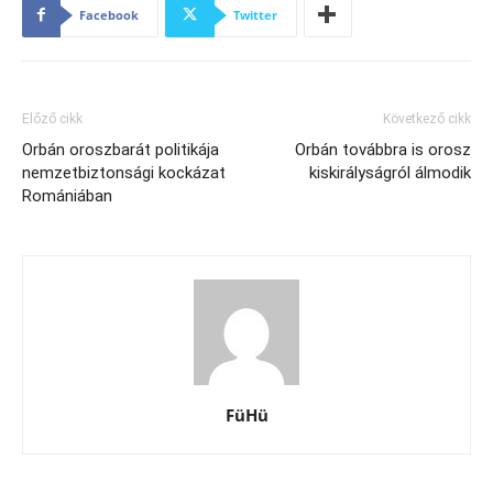
Facebook
Twitter
Előző cikk
Következő cikk
Orbán oroszbarát politikája
Orbán továbbra is orosz
nemzetbiztonsági kockázat
kiskirályságról álmodik
Romániában
FüHü