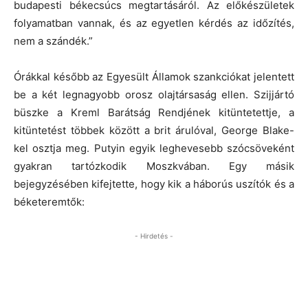
budapesti békecsúcs megtartásáról. Az előkészületek
folyamatban vannak, és az egyetlen kérdés az időzítés,
nem a szándék.”
Órákkal később az Egyesült Államok szankciókat jelentett
be a két legnagyobb orosz olajtársaság ellen.
Szijjártó
büszke a Kreml Barátság Rendjének kitüntetettje, a
kitüntetést többek között a brit árulóval, George Blake-
kel osztja meg.
Putyin egyik leghevesebb szócsöveként
gyakran tartózkodik Moszkvában.
Egy másik
bejegyzésében kifejtette, hogy kik a háborús uszítók és a
béketeremtők:
- Hirdetés -