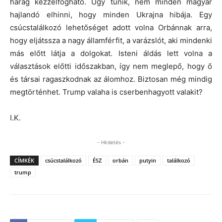
harag kézzelfogható.
Úgy tűnik, nem minden magyar
hajlandó elhinni, hogy minden Ukrajna hibája.
Egy
csúcstalálkozó lehetőséget adott volna Orbánnak arra,
hogy eljátssza a nagy államférfit, a varázslót, aki mindenki
más előtt látja a dolgokat.
Isteni áldás lett volna a
választások előtti időszakban, így nem meglepő, hogy ő
és társai ragaszkodnak az álomhoz.
Biztosan még mindig
megtörténhet.
Trump valaha is cserbenhagyott valakit?
I.K.
- Hirdetés -
CÍMKÉK
csúcstalálkozó
ÉSZ
orbán
putyin
találkozó
trump