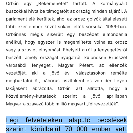
Orbán egy „Békemenetet” tartott.
A kormánypárt
buszokkal hívta be támogatóit az ország minden tájáról.
A
parlament elé kerültek, ahol az orosz golyók által elesett
több ezer ember közül sokan lelték sorsukat 1956-ban.
Orbánnak mégis sikerült egy beszédet elmondania
anélkül, hogy egyszer is megemlítette volna az orosz
vagy a szovjet elnyomást.
Ehelyett arról a fenyegetésről
beszélt, amely országát nyugatról, különösen Brüsszel
városából fenyegeti.
Magyar Pétert, az ellenzék
vezetőjét, aki a jövő évi választásokon remélte
megbuktatni őt, háborús uszítóként és von der Leyen
lakájaként ábrázolta.
Orbán azt állította, hogy a
közvélemény-kutatások szerint a jövő áprilisban
Magyarra szavazó több millió magyart „félrevezették”.
Légi felvételeken alapuló becslések
szerint körülbelül 70 000 ember vett