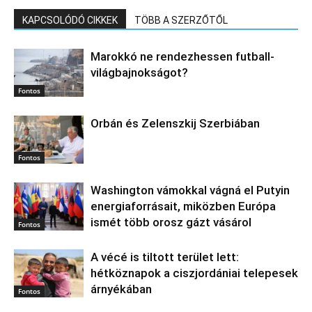
KAPCSOLÓDÓ CIKKEK
TÖBB A SZERZŐTŐL
Marokkó ne rendezhessen futball-
világbajnokságot?
Fontos
Orbán és Zelenszkij Szerbiában
Fontos
Washington vámokkal vágná el Putyin
energiaforrásait, miközben Európa
ismét több orosz gázt vásárol
Fontos
A vécé is tiltott terület lett:
hétköznapok a ciszjordániai telepesek
árnyékában
Fontos