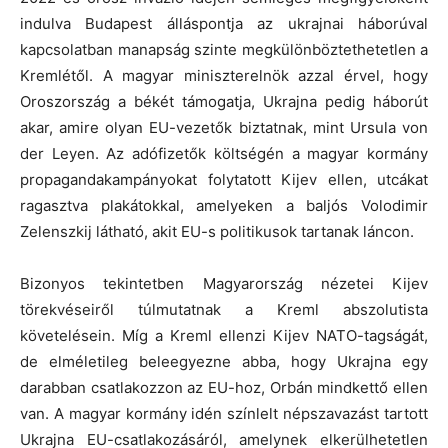
indulva Budapest álláspontja az ukrajnai háborúval
kapcsolatban manapság szinte megkülönböztethetetlen a
Kremlétől.
A magyar miniszterelnök azzal érvel, hogy
Oroszország a békét támogatja, Ukrajna pedig háborút
akar, amire olyan EU-vezetők biztatnak, mint Ursula von
der Leyen.
Az adófizetők költségén a magyar kormány
propagandakampányokat folytatott Kijev ellen, utcákat
ragasztva plakátokkal, amelyeken a baljós Volodimir
Zelenszkij látható, akit EU-s politikusok tartanak láncon.
Bizonyos tekintetben Magyarország nézetei Kijev
törekvéseiről túlmutatnak a Kreml abszolutista
követelésein.
Míg a Kreml ellenzi Kijev NATO-tagságát,
de elméletileg beleegyezne abba, hogy Ukrajna egy
darabban csatlakozzon az EU-hoz, Orbán mindkettő ellen
van.
A magyar kormány idén színlelt népszavazást tartott
Ukrajna EU-csatlakozásáról, amelynek elkerülhetetlen