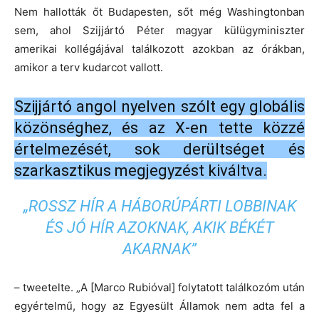
Nem hallották őt Budapesten, sőt még Washingtonban
sem, ahol Szijjártó Péter magyar külügyminiszter
amerikai kollégájával találkozott azokban az órákban,
amikor a terv kudarcot vallott.
Szijjártó angol nyelven szólt egy globális
közönséghez, és az X-en tette közzé
értelmezését, sok derültséget és
szarkasztikus megjegyzést kiváltva.
„ROSSZ HÍR A HÁBORÚPÁRTI LOBBINAK
ÉS JÓ HÍR AZOKNAK, AKIK BÉKÉT
AKARNAK”
– tweetelte.
„A [Marco Rubióval] folytatott találkozóm után
egyértelmű, hogy az Egyesült Államok nem adta fel a