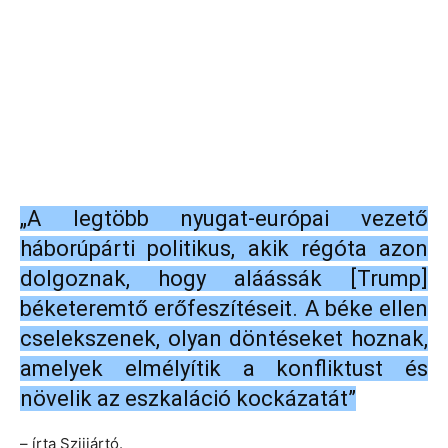
„A legtöbb nyugat-európai vezető
háborúpárti politikus, akik régóta azon
dolgoznak, hogy aláássák [Trump]
béketeremtő erőfeszítéseit. A béke ellen
cselekszenek, olyan döntéseket hoznak,
amelyek elmélyítik a konfliktust és
növelik az eszkaláció kockázatát”
– írta Szijjártó.