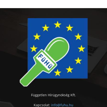
Független Hírügynökség Kft.
Kapcsolat:
info@fuhu.hu