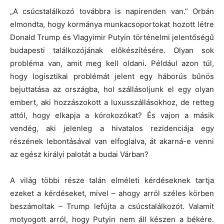
„A csúcstalálkozó továbbra is napirenden van.”
Orbán
elmondta, hogy kormánya munkacsoportokat hozott létre
Donald Trump és Vlagyimir Putyin történelmi jelentőségű
budapesti találkozójának előkészítésére.
Olyan sok
probléma van, amit meg kell oldani.
Például azon túl,
hogy logisztikai problémát jelent egy háborús bűnös
bejuttatása az országba, hol szállásoljunk el egy olyan
embert, aki hozzászokott a luxusszállásokhoz, de retteg
attól, hogy elkapja a kórokozókat?
És vajon a másik
vendég, aki jelenleg a hivatalos rezidenciája egy
részének lebontásával van elfoglalva, át akarná-e venni
az egész királyi palotát a budai Várban?
A világ többi része talán elméleti kérdéseknek tartja
ezeket a kérdéseket, mivel – ahogy arról széles körben
beszámoltak – Trump lefújta a csúcstalálkozót.
Valamit
motyogott arról, hogy Putyin nem áll készen a békére.