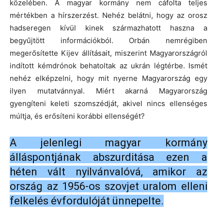
közelében.
A magyar kormány nem cáfolta teljes
mértékben a hírszerzést.
Nehéz belátni, hogy az orosz
hadseregen kívül kinek származhatott haszna a
begyűjtött információkból.
Orbán nemrégiben
megerősítette Kijev állításait, miszerint Magyarországról
indított kémdrónok behatoltak az ukrán légtérbe.
Ismét
nehéz elképzelni, hogy mit nyerne Magyarország egy
ilyen mutatvánnyal.
Miért akarná Magyarország
gyengíteni keleti szomszédját, akivel nincs ellenséges
múltja, és erősíteni korábbi ellenségét?
A jelenlegi magyar kormány
álláspontjának abszurditása ezen a
héten vált nyilvánvalóvá, amikor az
ország az 1956-os szovjet uralom elleni
felkelés évfordulóját ünnepelte.