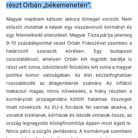
részt Orbán „békemenetén”.
Magyar majdnem kétszer akkora tömeget vonzott.
Nem
először mutattak a képek egy visszavonuló kormányt és
egy felemelkedő ellenzéket.
Magyar Tisza pártja jelenleg
9-10 százalékponttal vezet Orbán Fideszével szemben a
határozott szavazók körében.
Egy budapesti
csúcstalálkozó, amelyen Orbán két legjobb barátja is
részt vett volna, üdvözlendő felüdülés lett volna a magyar
politika komor valóságában.
Az élet kézzelfoghatóan
rosszabbodik az átlagemberek számára.
Az infláció
makacsul magas, nincs növekedés, a hiány részben a
kormányzati propagandára költött hatalmas összegek
miatt növekszik.
Az EU-s források fel vannak akadva, a
vonatok kisiklanak, kórházak és iskolák omlanak össze, az
ország legnagyobb kőolajfinomítója éppen most égett le.
Nincs pénz a sürgős javításokra.
A kormánnyal szembeni