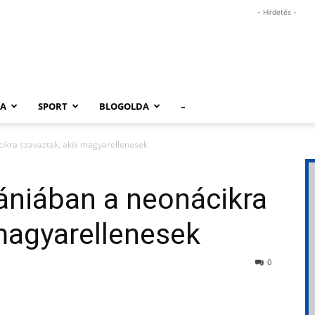
- Hirdetés -
RA
SPORT
BLOGOLDA
–
ikra szavaztak, akik magyarellenesek
ániában a neonácikra
magyarellenesek
0