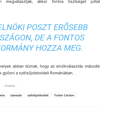
en megválasztják, akkor fontos tisztséget juttat
ELNÖKI POSZT ERŐSEBB
SZÁGON, DE A FONTOS
KORMÁNY HOZZA MEG.
 melyek abban bíznak, hogy az elnökválasztás második
ák győzni a szélsőjobboldalt Romániában.
- Hirdetés -
nia
szavazás
szélsőjobboldal
Tucker Carlson