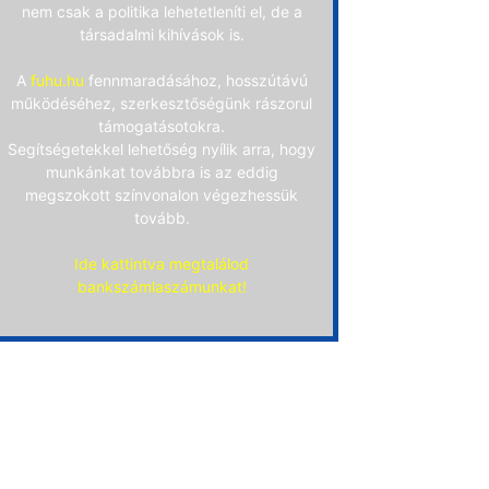
nem csak a politika lehetetleníti el, de a
társadalmi kihívások is.
A
fuhu.hu
fennmaradásához, hosszútávú
működéséhez, szerkesztőségünk rászorul
támogatásotokra.
Segítségetekkel lehetőség nyílik arra, hogy
munkánkat továbbra is az eddig
megszokott színvonalon végezhessük
tovább.
Ide kattintva megtalálod
bankszámlaszámunkat!