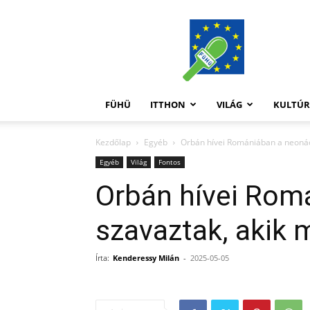
FüHü
FÜHÜ
ITTHON
VILÁG
KULTÚ
Kezdőlap
Egyéb
Orbán hívei Romániában a neonác
Egyéb
Világ
Fontos
Orbán hívei Rom
szavaztak, akik 
Írta:
Kenderessy Milán
-
2025-05-05