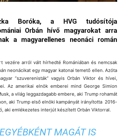
zka Boróka, a HVG tudósítója
omániai Orbán hívő magyarokat arra
zanak a magyarellenes neonáci román
rt vezére arról vált hírhedté Romániában és nemcsak
mán neonácikat egy magyar katonai temető ellen. Azóta
agyar “szuverenisták” vagyis Orbán Viktor és hívei,
ei. Az amerikai elnök emberei mind George Simion
 Musk, a világ leggazdagabb embere, aki Trump rohamát
non, aki Trump első elnöki kampányát irányította 2016-
, aki emlékezetes interjút készített Orbán Viktorral.
 EGYÉBKÉNT MAGÁT IS