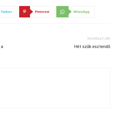
Twitter
Pinterest
WhatsApp
Következő cikk
 a
Hét szűk esztendő