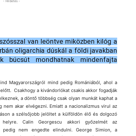
- Hirdetés -
 szósszal van leöntve miközben kilóg a
rbán oligarchia dúskál a földi javakban
ok búcsút mondhatnak mindenfajta
mind Magyarországról mind pedig Romániából, ahol a
 előtt. Csakhogy a kivándorlókat csakis akkor fogadják
delkeznek, a döntő többség csak olyan munkát kaphat a
ág nem akar elvégezni. Emiatt a nacionalizmus virul az
áson a szélsőjobb jelöltet a külföldön élő és dolgozó
ő helyre. Calin Georgescu akkori győzelmét az
t pedig nem engedte elindulni. George Simion, a