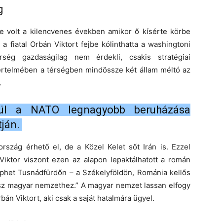
g
ce volt a kilencvenes években amikor ő kísérte körbe
 fiatal Orbán Viktort fejbe kólinthatta a washingtoni
rség gazdaságilag nem érdekli, csakis stratégiai
rtelmében a térségben mindössze két állam méltó az
.
pül a NATO legnagyobb beruházása
tján.
szág érhető el, de a Közel Kelet sőt Irán is. Ezzel
iktor viszont ezen az alapon lepaktálhatott a román
léphet Tusnádfürdőn – a Székelyföldön, Románia kellős
sz magyar nemzethez.” A magyar nemzet lassan elfogy
n Viktort, aki csak a saját hatalmára ügyel.