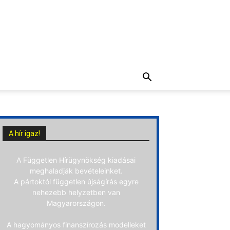
A hír igaz!
A Független Hírügynökség kiadásai
meghaladják bevételeinket.
A pártoktól független újságírás egyre
nehezebb helyzetben van
Magyarországon.
A hagyományos finanszírozás modelleket