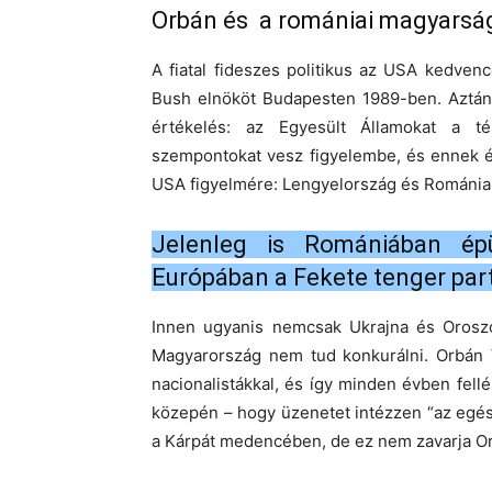
Orbán és a romániai magyarsá
A fiatal fideszes politikus az USA kedven
Bush elnököt Budapesten 1989-ben. Aztán a
értékelés: az Egyesült Államokat a té
szempontokat vesz figyelembe, és ennek é
USA figyelmére: Lengyelország és Románia
Jelenleg is Romániában é
Európában a Fekete tenger par
Innen ugyanis nemcsak Ukrajna és Oroszor
Magyarország nem tud konkurálni. Orbán V
nacionalistákkal, és így minden évben fel
közepén – hogy üzenetet intézzen “az egé
a Kárpát medencében, de ez nem zavarja Orbá