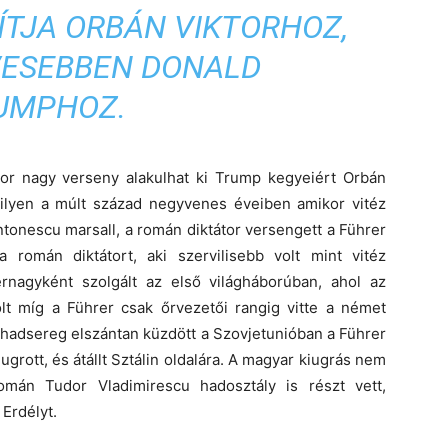
ÍTJA ORBÁN VIKTORHOZ,
VESEBBEN DONALD
UMPHOZ.
or nagy verseny alakulhat ki Trump kegyeiért Orbán
 ilyen a múlt század negyvenes éveiben amikor vitéz
onescu marsall, a román diktátor versengett a Führer
a román diktátort, aki szervilisebb volt mint vitéz
rnagyként szolgált az első világháborúban, ahol az
t míg a Führer csak őrvezetői rangig vitte a német
hadsereg elszántan küzdött a Szovjetunióban a Führer
rott, és átállt Sztálin oldalára. A magyar kiugrás nem
román Tudor Vladimirescu hadosztály is részt vett,
Erdélyt.