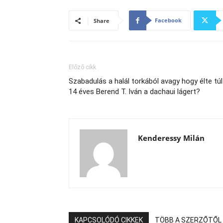
Facebook
Share
Előző cikk
Szabadulás a halál torkából avagy hogy élte túl
14 éves Berend T. Iván a dachaui lágert?
Kenderessy Milán
KAPCSOLÓDÓ CIKKEK
TÖBB A SZERZŐTŐL