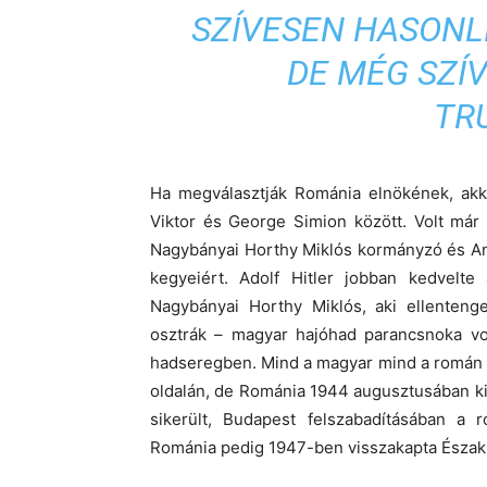
SZÍVESEN HASONL
DE MÉG SZÍ
TR
Ha megválasztják Románia elnökének, akk
Viktor és George Simion között. Volt már
Nagybányai Horthy Miklós kormányzó és Ant
kegyeiért. Adolf Hitler jobban kedvelte 
Nagybányai Horthy Miklós, aki ellentenge
osztrák – magyar hajóhad parancsnoka vol
hadseregben. Mind a magyar mind a román 
oldalán, de Románia 1944 augusztusában kiug
sikerült, Budapest felszabadításában a 
Románia pedig 1947-ben visszakapta Észak 