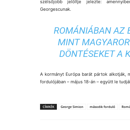
szélsőjobb jelöltje jelezte: amennyib
Georgescunak.
ROMÁNIÁBAN AZ 
MINT MAGYAROR
DÖNTÉSEKET A 
A kormányt Európa barát pártok alkotják,
fordulójában – május 18-án – együtt le tudj
CÍMKÉK
George Simion
második forduló
Romá