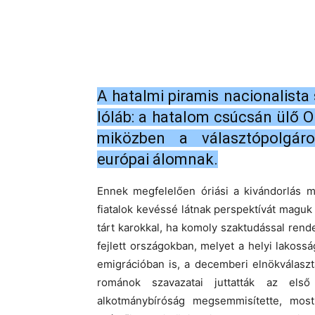
A hatalmi piramis nacionalista
lóláb: a hatalom csúcsán ülő O
miközben a választópolgár
európai álomnak.
Ennek megfelelően óriási a kivándorlás 
fiatalok kevéssé látnak perspektívát maguk
tárt karokkal, ha komoly szaktudással ren
fejlett országokban, melyet a helyi lakoss
emigrációban is, a decemberi elnökválaszt
románok szavazatai juttatták az els
alkotmánybíróság megsemmisítette, mos