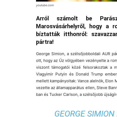
youtube.com
Arról számolt be Parás
Marosvásárhelyről, hogy a r
bíztatták itthonról: szavaz
pártra!
George Simion, a szélsőjobboldali AUR pá
ott, hogy az Úz völgyében vezényelte a ro
viszont támogatói közé felsorakoztak a m
Vlagyimir Putyin és Donald Trump ember
mellett kampányoltak: Vance alelnök, Elon
vezette az államapparátus ellen, Steve Ban
ban és Tucker Carlson, a szélsőjobb újságíró
GEORGE SIMION