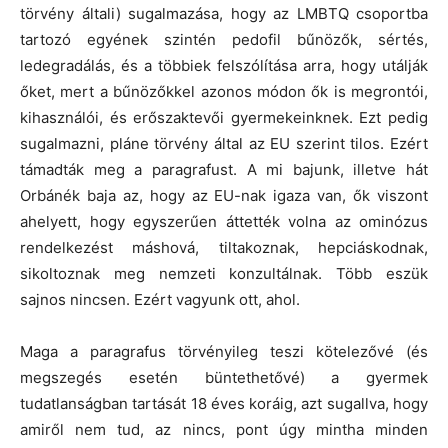
törvény általi) sugalmazása, hogy az LMBTQ csoportba
tartozó egyének szintén pedofil bűnözők, sértés,
ledegradálás, és a többiek felszólítása arra, hogy utálják
őket, mert a bűnözőkkel azonos módon ők is megrontói,
kihasználói, és erőszaktevői gyermekeinknek. Ezt pedig
sugalmazni, pláne törvény által az EU szerint tilos. Ezért
támadták meg a paragrafust. A mi bajunk, illetve hát
Orbánék baja az, hogy az EU-nak igaza van, ők viszont
ahelyett, hogy egyszerűen áttették volna az ominózus
rendelkezést máshová, tiltakoznak, hepciáskodnak,
sikoltoznak meg nemzeti konzultálnak. Több eszük
sajnos nincsen. Ezért vagyunk ott, ahol.
Maga a paragrafus törvényileg teszi kötelezővé (és
megszegés esetén büntethetővé) a gyermek
tudatlanságban tartását 18 éves koráig, azt sugallva, hogy
amiről nem tud, az nincs, pont úgy mintha minden