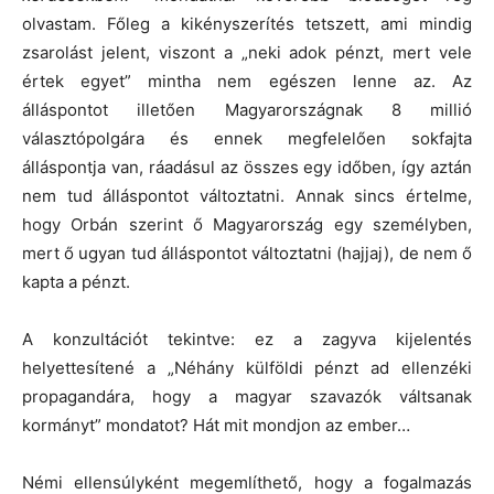
olvastam. Főleg a kikényszerítés tetszett, ami mindig
zsarolást jelent, viszont a „neki adok pénzt, mert vele
értek egyet” mintha nem egészen lenne az. Az
álláspontot illetően Magyarországnak 8 millió
választópolgára és ennek megfelelően sokfajta
álláspontja van, ráadásul az összes egy időben, így aztán
nem tud álláspontot változtatni. Annak sincs értelme,
hogy Orbán szerint ő Magyarország egy személyben,
mert ő ugyan tud álláspontot változtatni (hajjaj), de nem ő
kapta a pénzt.
A konzultációt tekintve: ez a zagyva kijelentés
helyettesítené a „Néhány külföldi pénzt ad ellenzéki
propagandára, hogy a magyar szavazók váltsanak
kormányt” mondatot? Hát mit mondjon az ember…
Némi ellensúlyként megemlíthető, hogy a fogalmazás