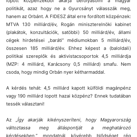
lopott közpénzekből akarja befolyásolni a magyar
politikát, azaz hogy ne a Gyurcsányt válasszák meg,
hanem az Orbánt. A FIDESZ által erre fordított közpénzek:
MTVA 130 milliárd/év, Rogán miniszterelnöki kabinet
(plakátok, konzultációk, satöbbi) 50 milliárd/év, állami
cégek hirdetései „baráti” médiumokban 5 milliárd/év,
összesen 185 milliárd/év. Ehhez képest a (baloldali)
politikai szereplők és aktivistacsoportok 4,5 milliárdja
(MZP: 4 milliárd, Karácsony 0,5 milliárd) smafu. Nem
csoda, hogy mindig Orbán nyer kétharmaddal.
A kérdés tehát: 4,5 milliárd kapott külföldi magánpénz
vagy 190 milliárd lopott hazai közpénz? Ennek tudatában
tessék választani!
Az „
Így akarják kikényszeríteni, hogy Magyarország
változtassa meg álláspontját a meghatározó
kérdésekben.
” mondatnál kövérebb blődséget rég