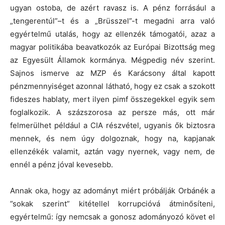
ugyan ostoba, de azért ravasz is. A pénz forrásául a
„tengerentúl”–t és a „Brüsszel”-t megadni arra való
egyértelmű utalás, hogy az ellenzék támogatói, azaz a
magyar politikába beavatkozók az Európai Bizottság meg
az Egyesült Államok kormánya. Mégpedig név szerint.
Sajnos ismerve az MZP és Karácsony által kapott
pénzmennyiséget azonnal látható, hogy ez csak a szokott
fideszes hablaty, mert ilyen pimf összegekkel egyik sem
foglalkozik. A százszorosa az persze más, ott már
felmerülhet például a CIA részvétel, ugyanis ők biztosra
mennek, és nem úgy dolgoznak, hogy na, kapjanak
ellenzékék valamit, aztán vagy nyernek, vagy nem, de
ennél a pénz jóval kevesebb.
Annak oka, hogy az adományt miért próbálják Orbánék a
”sokak szerint” kitétellel korrupcióvá átminősíteni,
egyértelmű: így nemcsak a gonosz adományozó követ el