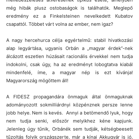
még hibák plusz ostobaságok is találhatók. Meglepő
eredmény ez a Finkelsteinen nevelkedett Kubatov
csapattól. Többet várt volna az ember, nem igaz?
A nagy hercehurca célja egyértelmű: stabil hivatkozási
alap legyártása, ugyanis Orbán a „magyar érdek”-nek
álcázott eszetlen húzásait racionális érvekkel nem tudja
indokolni, csak úgy, ha az eredményt lobogtatva kiabál
mindenfelé, íme, a magyar nép is ezt kívánja!
Magyarország mögöttem áll!
A FIDESZ propagandára önmaguk által önmaguknak
adományozott sokmilliárdnyi közpénznek persze lenne
jobb helye. Nem is kevés. Annyi a betömendő lyuk, hogy
nem tudja senki, először melyikhez kéne kapjunk.
Jelenleg úgy tűnik, Orbánék sem tudják, kétségbeesett
tűzoltás folyik országszerte, már a kínai Akkugyár is jó,