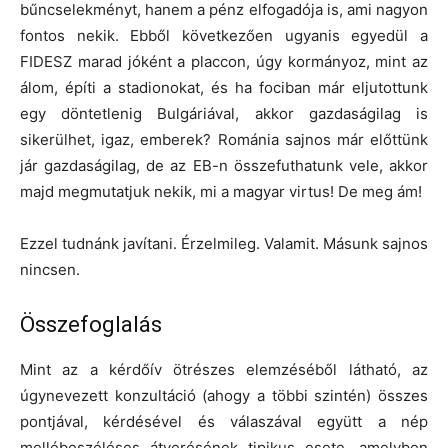
bűncselekményt, hanem a pénz elfogadója is, ami nagyon
fontos nekik. Ebből következően ugyanis egyedül a
FIDESZ marad jóként a placcon, úgy kormányoz, mint az
álom, építi a stadionokat, és ha fociban már eljutottunk
egy döntetlenig Bulgáriával, akkor gazdaságilag is
sikerülhet, igaz, emberek? Románia sajnos már előttünk
jár gazdaságilag, de az EB-n összefuthatunk vele, akkor
majd megmutatjuk nekik, mi a magyar virtus! De meg ám!
Ezzel tudnánk javítani. Érzelmileg. Valamit. Másunk sajnos
nincsen.
Összefoglalás
Mint az a kérdőív ötrészes elemzéséből látható, az
úgynevezett konzultáció (ahogy a többi szintén) összes
pontjával, kérdésével és válaszával együtt a nép
mellébeszéléses átverésének tipikus esete, amelyben