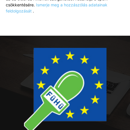
csökkentésére.
Ismerje meg a hozzászólás adatainak
feldolgozását
.