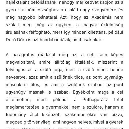
hajléktalant befóliáznánk, nehogy már kedvet kapjon az a
gyerek a hómleszséghez a család nagy szégyenére és
még nagyobb bánatára! Azt, hogy az Akadémia nem
szólalt meg még az ügyben, a magyar értelmiség
árulásának felfogható, mert így minden dilettáns, például
Dúró Dóra is azt handabandázik, amit csak akar.
A paragrafus ráadásul még azt a célt sem képes
megvalósítani, amire állítólag kitalálták, miszerint a
felvilágosítás a szülő joga, mert a szülő nincs benne
nevesítve, azaz amit a szülőnek tilos, az pont ugyanúgy
másnak is tilos, és ami a szülőnek szabad, az pont
ugyanúgy másnak is szabad. Egyébként maga a cél
értelmetlen, mert például a Püthagorász tétel
megismertetése a gyermekkel nem a szülőre, hanem a
tudomány által kiképzett szakemberekre van bízva,
mégpedig törvényileg, ami nagyon helyes, mivel a gyerek