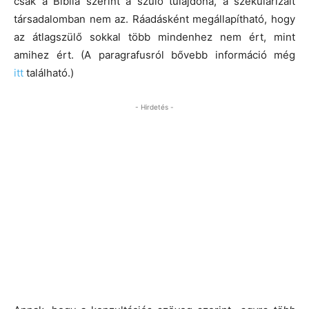
csak a Biblia szerint a szülő tulajdona, a szekularizált
társadalomban nem az. Ráadásként megállapítható, hogy
az átlagszülő sokkal több mindenhez nem ért, mint
amihez ért. (A paragrafusról bővebb információ még
itt
található.)
- Hirdetés -