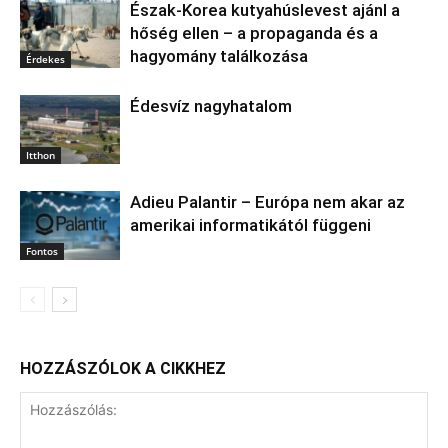
Észak‑Korea kutyahúslevest ajánl a
hőség ellen – a propaganda és a
hagyomány találkozása
Érdekes
Édesvíz nagyhatalom
Itthon
Adieu Palantir – Európa nem akar az
amerikai informatikától függeni
Fontos
HOZZÁSZÓLOK A CIKKHEZ