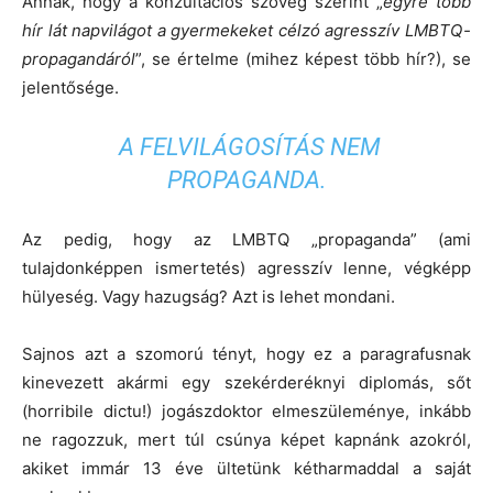
Annak, hogy a konzultációs szöveg szerint „
egyre több
hír lát napvilágot a gyermekeket célzó agresszív LMBTQ-
propagandáról
”, se értelme (mihez képest több hír?), se
jelentősége.
A FELVILÁGOSÍTÁS NEM
PROPAGANDA.
Az pedig, hogy az LMBTQ „propaganda” (ami
tulajdonképpen ismertetés) agresszív lenne, végképp
hülyeség. Vagy hazugság? Azt is lehet mondani.
Sajnos azt a szomorú tényt, hogy ez a paragrafusnak
kinevezett akármi egy szekérderéknyi diplomás, sőt
(horribile dictu!) jogászdoktor elmeszüleménye, inkább
ne ragozzuk, mert túl csúnya képet kapnánk azokról,
akiket immár 13 éve ültetünk kétharmaddal a saját