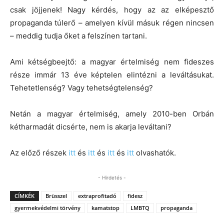
csak jöjjenek! Nagy kérdés, hogy az az elképesztő
propaganda túlerő – amelyen kívül másuk régen nincsen
– meddig tudja őket a felszínen tartani.
Ami kétségbeejtő: a magyar értelmiség nem fideszes
része immár 13 éve képtelen elintézni a leváltásukat.
Tehetetlenség? Vagy tehetségtelenség?
Netán a magyar értelmiség, amely 2010-ben Orbán
kétharmadát dicsérte, nem is akarja leváltani?
Az előző részek
itt
és
itt
és
itt
és
itt
olvashatók.
- Hirdetés -
CÍMKÉK
Brüsszel
extraprofitadó
fidesz
gyermekvédelmi törvény
kamatstop
LMBTQ
propaganda