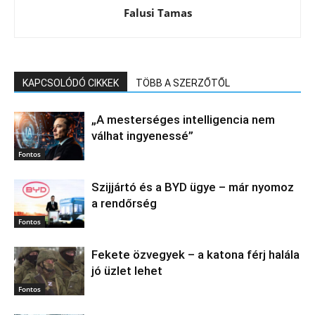
Falusi Tamas
KAPCSOLÓDÓ CIKKEK
TÖBB A SZERZŐTŐL
„A mesterséges intelligencia nem
válhat ingyenessé”
Fontos
Szijjártó és a BYD ügye – már nyomoz
a rendőrség
Fontos
Fekete özvegyek – a katona férj halála
jó üzlet lehet
Fontos