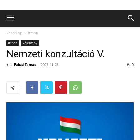
Kezdőlap
Itthon
Itthon
Vélemény
Nemzeti konzultáció V.
Írta:
Falusi Tamas
-
2023-11-28
0