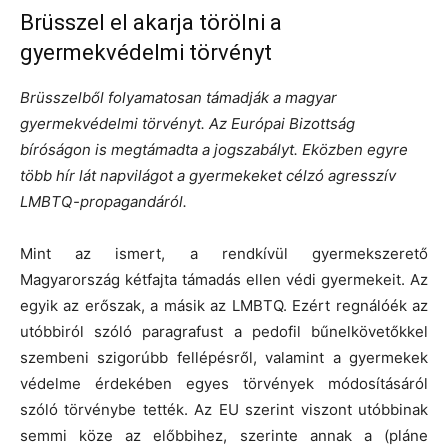
Brüsszel el akarja törölni a
gyermekvédelmi törvényt
Brüsszelből folyamatosan támadják a magyar
gyermekvédelmi törvényt. Az Európai Bizottság
bíróságon is megtámadta a jogszabályt. Eközben egyre
több hír lát napvilágot a gyermekeket célzó agresszív
LMBTQ-propagandáról.
Mint az ismert, a rendkívül gyermekszerető
Magyarország kétfajta támadás ellen védi gyermekeit. Az
egyik az erőszak, a másik az LMBTQ. Ezért regnálóék az
utóbbiról szóló paragrafust a pedofil bűnelkövetőkkel
szembeni szigorúbb fellépésről, valamint a gyermekek
védelme érdekében egyes törvények módosításáról
szóló törvénybe tették. Az EU szerint viszont utóbbinak
semmi köze az előbbihez, szerinte annak a (pláne