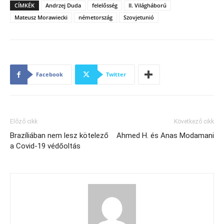
CÍMKÉK
Andrzej Duda
felelősség
II. Világháború
Mateusz Morawiecki
németország
Szovjetunió
Facebook
Twitter
Előző cikk
Következő cikk
Brazíliában nem lesz kötelező
Ahmed H. és Anas Modamani
a Covid-19 védőoltás