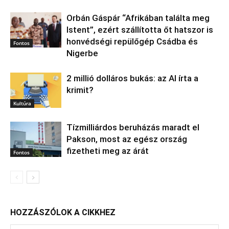
Orbán Gáspár “Afrikában találta meg
Istent”, ezért szállította őt hatszor is
honvédségi repülőgép Csádba és
Fontos
Nigerbe
2 millió dolláros bukás: az AI írta a
krimit?
Kultúra
Tízmilliárdos beruházás maradt el
Pakson, most az egész ország
fizetheti meg az árát
Fontos
HOZZÁSZÓLOK A CIKKHEZ