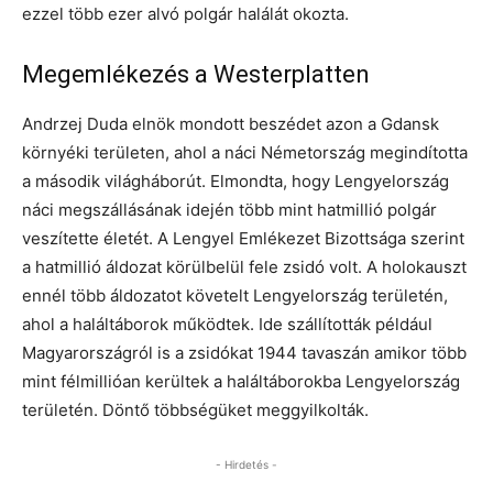
ezzel több ezer alvó polgár halálát okozta.
Megemlékezés a Westerplatten
Andrzej Duda elnök mondott beszédet azon a Gdansk
környéki területen, ahol a náci Németország megindította
a második világháborút. Elmondta, hogy Lengyelország
náci megszállásának idején több mint hatmillió polgár
veszítette életét. A Lengyel Emlékezet Bizottsága szerint
a hatmillió áldozat körülbelül fele zsidó volt. A holokauszt
ennél több áldozatot követelt Lengyelország területén,
ahol a haláltáborok működtek. Ide szállították például
Magyarországról is a zsidókat 1944 tavaszán amikor több
mint félmillióan kerültek a haláltáborokba Lengyelország
területén. Döntő többségüket meggyilkolták.
- Hirdetés -