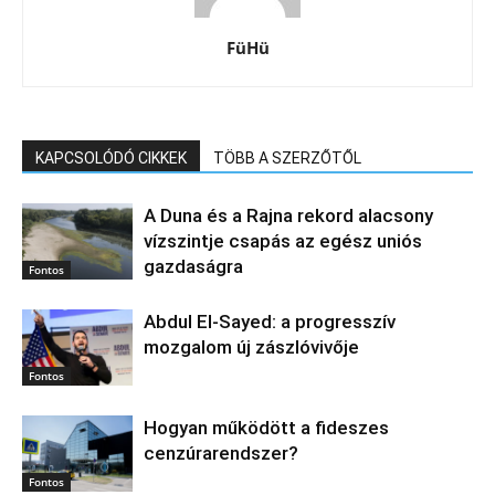
FüHü
KAPCSOLÓDÓ CIKKEK
TÖBB A SZERZŐTŐL
A Duna és a Rajna rekord alacsony
vízszintje csapás az egész uniós
gazdaságra
Fontos
Abdul El‑Sayed: a progresszív
mozgalom új zászlóvivője
Fontos
Hogyan működött a fideszes
cenzúrarendszer?
Fontos