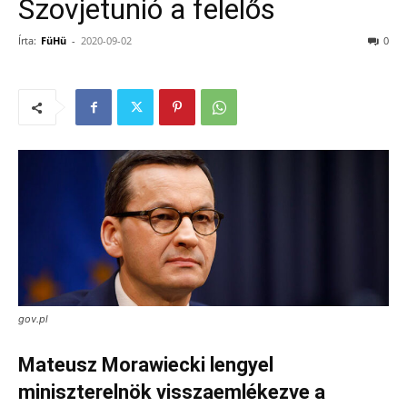
Szovjetunió a felelős
Írta:
FüHü
-
2020-09-02
0
gov.pl
Mateusz Morawiecki lengyel
miniszterelnök visszaemlékezve a