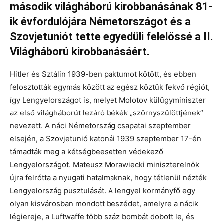
második világháború kirobbanásának 81-
ik évfordulójára Németországot és a
Szovjetuniót tette egyedüli felelőssé a II.
Világháború kirobbanásáért.
Hitler és Sztálin 1939-ben paktumot kötött, és ebben
felosztották egymás között az egész köztük fekvő régiót,
így Lengyelországot is, melyet Molotov külügyminiszter
az első világháborút lezáró békék „szörnyszülöttjének”
nevezett. A náci Németország csapatai szeptember
elsején, a Szovjetunió katonái 1939 szeptember 17-én
támadták meg a kétségbeesetten védekező
Lengyelországot. Mateusz Morawiecki miniszterelnök
újra felrótta a nyugati hatalmaknak, hogy tétlenül nézték
Lengyelország pusztulását. A lengyel kormányfő egy
olyan kisvárosban mondott beszédet, amelyre a nácik
légiereje, a Luftwaffe több száz bombát dobott le, és