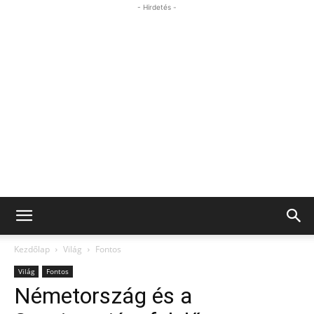
- Hirdetés -
Kezdőlap
Világ
Fontos
Világ
Fontos
Németország és a