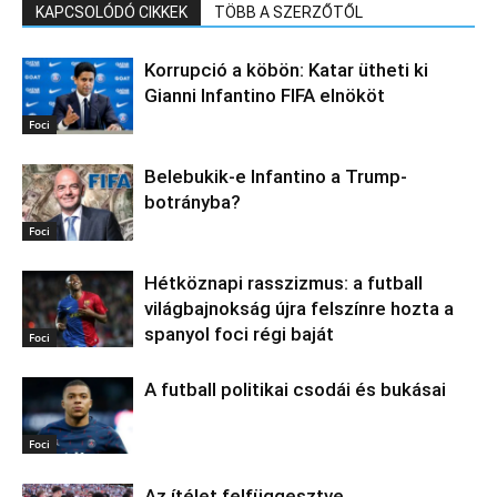
KAPCSOLÓDÓ CIKKEK
TÖBB A SZERZŐTŐL
Korrupció a köbön: Katar ütheti ki
Gianni Infantino FIFA elnököt
Foci
Belebukik-e Infantino a Trump-
botrányba?
Foci
Hétköznapi rasszizmus: a futball
világbajnokság újra felszínre hozta a
spanyol foci régi baját
Foci
A futball politikai csodái és bukásai
Foci
Az ítélet felfüggesztve