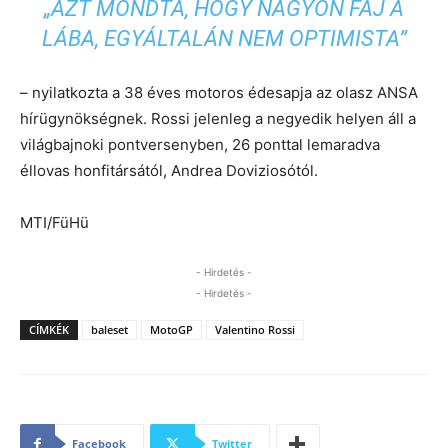
„AZT MONDTA, HOGY NAGYON FÁJ A
LÁBA, EGYÁLTALÁN NEM OPTIMISTA”
– nyilatkozta a 38 éves motoros édesapja az olasz ANSA
hírügynökségnek. Rossi jelenleg a negyedik helyen áll a
világbajnoki pontversenyben, 26 ponttal lemaradva
éllovas honfitársától, Andrea Doviziosótól.
MTI/FüHü
- Hirdetés -
- Hirdetés -
CÍMKÉK
baleset
MotoGP
Valentino Rossi
Facebook
Twitter