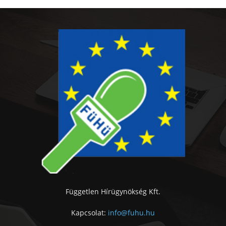
Független Hírügynökség Kft.
Kapcsolat:
info@fuhu.hu