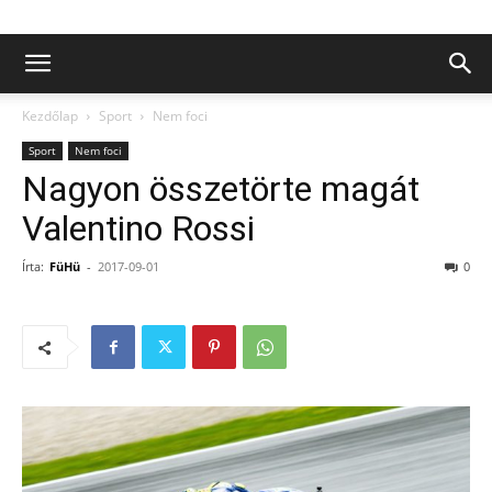
Kezdőlap
Sport
Nem foci
Sport
Nem foci
Nagyon összetörte magát
Valentino Rossi
Írta:
FüHü
-
2017-09-01
0