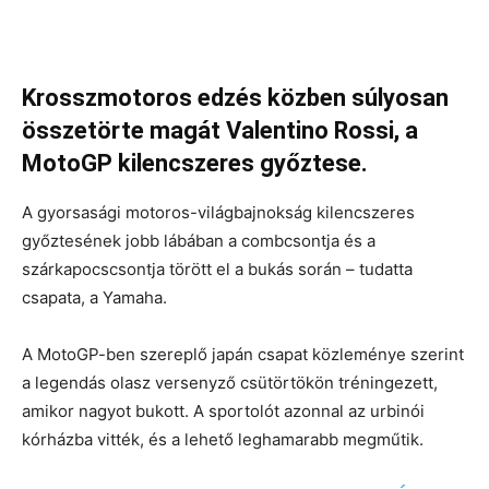
Krosszmotoros edzés közben súlyosan
összetörte magát Valentino Rossi, a
MotoGP kilencszeres győztese.
A gyorsasági motoros-világbajnokság kilencszeres
győztesének jobb lábában a combcsontja és a
szárkapocscsontja törött el a bukás során – tudatta
csapata, a Yamaha.
A MotoGP-ben szereplő japán csapat közleménye szerint
a legendás olasz versenyző csütörtökön tréningezett,
amikor nagyot bukott. A sportolót azonnal az urbinói
kórházba vitték, és a lehető leghamarabb megműtik.