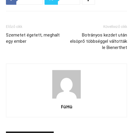
Előző cikk
Következő cikk
Szemetet égetett, meghalt
Botrányos kezdet után
egy ember
elsöprő többséggel váltották
le Bienerthet
FüHü