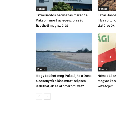
Fontos
Fontos
Tízmilliárdos beruházás maradt el
Lázár János
Pakson, most az egész ország
hiba volt, 
fizetheti meg az árát
víztározók
Fontos
Fontos
Hogy épülhet meg Paks 2, ha a Duna
Német Lászl
alacsony vízállása miatt teljesen
magyar kato
leállíthatják az atomerőművet?
vezetője?