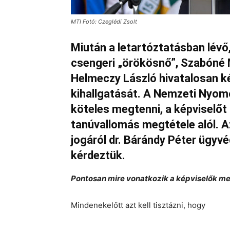
MTI Fotó: Czeglédi Zsolt
Miután a letartóztatásban lév
csengeri „örökösnő”, Szabóné M
Helmeczy László hivatalosan k
kihallgatását. A Nemzeti Nyomo
köteles megtenni, a képviselőt
tanúvallomás megtétele alól. 
jogáról dr. Bárándy Péter ügyvé
kérdeztük.
Pontosan mire vonatkozik a képviselők me
Mindenekelőtt azt kell tisztázni, hogy