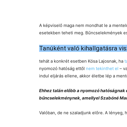
A képviselő maga nem mondhat le a mentelmi
esetekben teheti meg. Bűncselekmények ese
Tanúként való kihallgatásra vi
tehát a konkrét esetben Kósa Lajosnak, ha
t
nyomozó hatóság ettől
nem tekinthet el
– va
indul eljárás ellene, akkor életbe lép a ment
Ehhez talán előbb a nyomozó hatóságnak el
bűncselekménynek, amellyel Szabóné Mari
Valóban, de ne szaladjunk előre. A lényeg, 