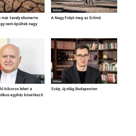
Itthon
 már tavaly elismerte:
A Nagy Folyó meg az Erőmű
hogy nem épültek nagy
Itthon
ó bíboros lehet a
Szép, új világ Budapesten
likus egyház következő