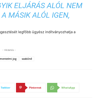
GYIK ELJÁRÁS ALÓL NEM
A MÁSIK ALÓL IGEN,
ggesztését legfőbb ügyész indítványozhatja a
- Hirdetés -
mentelmi jog
szabóné
Twitter
Pinterest
WhatsApp