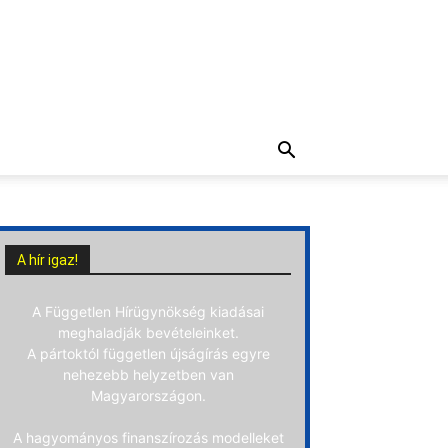
A hír igaz!
A Független Hírügynökség kiadásai
meghaladják bevételeinket.
A pártoktól független újságírás egyre
nehezebb helyzetben van
Magyarországon.
A hagyományos finanszírozás modelleket