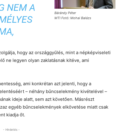
G NEM A
Bárándy Péter
EMÉLYES
MTI Fotó: Mohai Balázs
MA,
olgálja, hogy az országgyűlés, mint a népképviseleti
lő ne legyen olyan zaklatásnak kitéve, ami
entesség, ami konkrétan azt jelenti, hogy a
ijelentéséért – néhány bűncselekmény kivételével –
nak ideje alatt, sem azt követően. Másrészt
, azaz egyéb bűncselekmények elkövetése miatt csak
nt kiadja őt.
- Hirdetés -