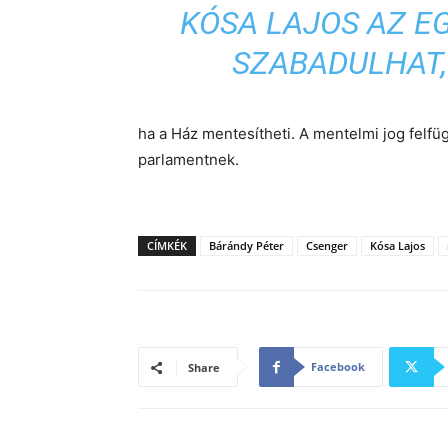
KÓSA LAJOS AZ E
SZABADULHAT, 
ha a Ház mentesítheti. A mentelmi jog felfü
parlamentnek.
CÍMKÉK
Bárándy Péter
Csenger
Kósa Lajos
Facebook
Share