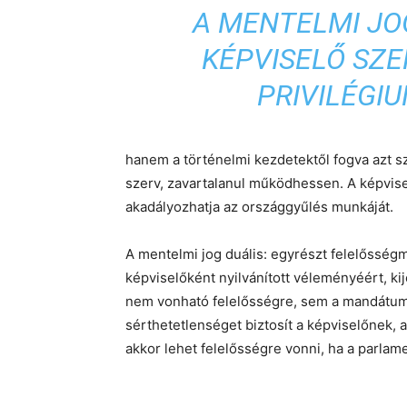
A MENTELMI JO
KÉPVISELŐ SZ
PRIVILÉGIU
hanem a történelmi kezdetektől fogva azt sz
szerv, zavartalanul működhessen. A képvise
akadályozhatja az országgyűlés munkáját.
A mentelmi jog duális: egyrészt felelősségm
képviselőként nyilvánított véleményéért, k
nem vonható felelősségre, sem a mandátumá
sérthetetlenséget biztosít a képviselőnek
akkor lehet felelősségre vonni, ha a parlame