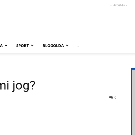
- Hirdetés -
RA
SPORT
BLOGOLDA
–
mi jog?
0