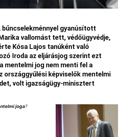
ő, bűncselekménnyel gyanúsított
arika vallomást tett, védőügyvédje,
érte Kósa Lajos tanúként való
zó Iroda az eljárásjog szerint ezt
 a mentelmi jog nem menti fel a
Az országgyűlési képviselők mentelmi
det, volt igazságügy-minisztert
ntelmi joga
?