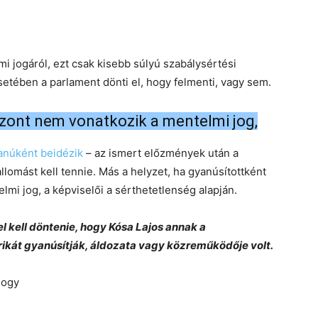
 jogáról, ezt csak kisebb súlyú szabálysértési
tében a parlament dönti el, hogy felmenti, vagy sem.
szont nem vonatkozik a mentelmi jog,
anúként beidézik
– az ismert előzmények után a
llomást kell tennie. Más a helyzet, ha gyanúsítottként
elmi jog, a képviselői a sérthetetlenség alapján.
 kell döntenie, hogy Kósa Lajos annak a
kát gyanúsítják, áldozata vagy közreműködője volt.
hogy