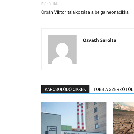
Előző cikk
Orbán Viktor találkozása a belga neonácikkal
Osváth Sarolta
KAPCSOLÓDÓ CIKKEK
TÖBB A SZERZŐTŐL