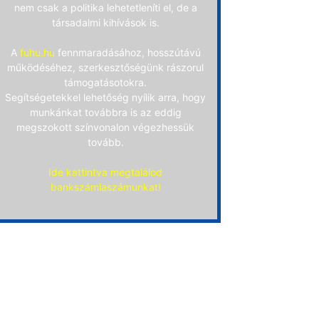
nem csak a politika lehetetleníti el, de a
társadalmi kihívások is.
A
fuhu.hu
fennmaradásához, hosszútávú
működéséhez, szerkesztőségünk rászorul
támogatásotokra.
Segítségetekkel lehetőség nyílik arra, hogy
munkánkat továbbra is az eddig
megszokott színvonalon végezhessük
tovább.
Ide kattintva megtalálod
bankszámlaszámunkat!