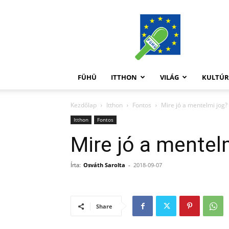
FüHü
FÜHÜ
ITTHON
VILÁG
KULTÚ
Kezdőlap
Itthon
Fontos
Mire jó a mentelmi jog?
Itthon
Fontos
Mire jó a mentel
Írta:
Osváth Sarolta
-
2018-09-07
Share