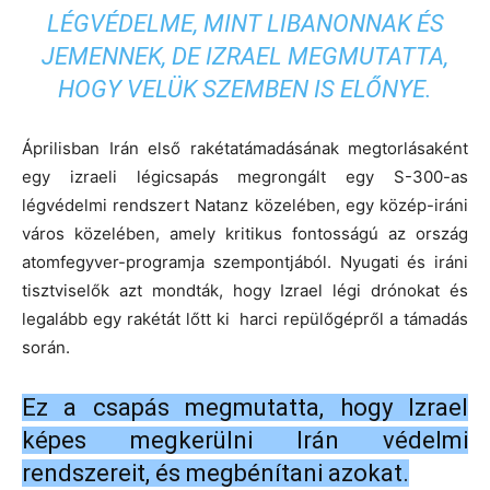
LÉGVÉDELME, MINT LIBANONNAK ÉS
JEMENNEK, DE IZRAEL MEGMUTATTA,
HOGY VELÜK SZEMBEN IS ELŐNYE.
Áprilisban Irán első rakétatámadásának megtorlásaként
egy izraeli légicsapás megrongált egy S-300-as
légvédelmi rendszert Natanz közelében, egy közép-iráni
város közelében, amely kritikus fontosságú az ország
atomfegyver-programja szempontjából. Nyugati és iráni
tisztviselők azt mondták, hogy Izrael légi drónokat és
legalább egy rakétát lőtt ki harci repülőgépről a támadás
során.
Ez a csapás megmutatta, hogy Izrael
képes megkerülni Irán védelmi
rendszereit, és megbénítani azokat.