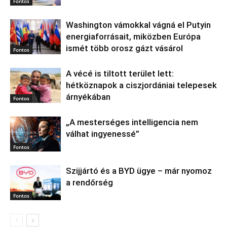
Fontos
Washington vámokkal vágná el Putyin
energiaforrásait, miközben Európa
ismét több orosz gázt vásárol
Fontos
A vécé is tiltott terület lett:
hétköznapok a ciszjordániai telepesek
árnyékában
Fontos
„A mesterséges intelligencia nem
válhat ingyenessé”
Fontos
Szijjártó és a BYD ügye – már nyomoz
a rendőrség
Fontos