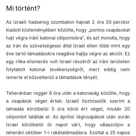
Mi történt?
Az izraeli hadsereg szombaton hajnali 2 óra 30 perckor
kiadott közleményében közölte, hogy „pontos csapásokat
hajt végre iráni katonai célpontokra”, és azt mondta, hogy
az Irán és szövetségesei által Izrael ellen több mint egy
éve tartó támadásokra reagálva hajtja végre az akciót. Ez
egy ritka elismerés volt Izrael részéről az iráni területen
folytatott katonai tevékenységről, mert eddig nem
ismerte el közvetlenül a támadások tényét.
Teheránban reggel 6 óra után a katonaság közölte, hogy
a csapások véget értek. Izraeli tisztviselők szerint a
támadás körülbelül 5 óra körül ért véget, miután 20
célpontot találtak el. Az áprilisi légicsapások után során
Izrael körülbelül öt napot várt, hogy válaszoljon a
teheráni október 1-i rakétatámadásra. Ezúttal a 25 napos