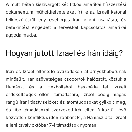
A múlt héten kiszivárgott két titkos amerikai hírszerzési
dokumentum műholdfelvételeket írt le az izraeli katonai
felkészülésről egy esetleges Irán elleni csapásra, és
betekintést engedett a tervekkel kapcsolatos amerikai
aggodalmakba.
Hogyan jutott Izrael és Irán idáig?
Irán és Izrael ellentéte évtizedeken át árnyékháborúnak
minősült. Irán szövetséges csoportok hálózatát, köztük a
Hamászt és a Hezbollahot használta fel izraeli
érdekeltségek elleni támadására, Izrael pedig magas
rangú iráni tisztviselőket és atomtudósokat gyilkolt meg,
és kibertámadásokat szervezett Irán ellen. A köztük lévő
közvetlen konfliktus idén robbant ki, a Hamász által Izrael
elleni tavaly október 7-i támadások nyomán.