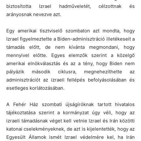
biztosította Izrael hadműveletét, célzottnak és
arányosnak nevezve azt.
Egy amerikai tisztviselő szombaton azt mondta, hogy
Izrael figyelmeztette a Biden-adminisztráció illetékeseit a
támadás előtt, de nem kívánta megmondani, hogy
mennyivel előtte. Egyes elemzők szerint a közelgő
amerikai elnökválasztás és az a tény, hogy Biden nem
pályázik második ciklusra, megnehezíthette az
adminisztrációt az izraeli fellépés befolyásolásában és
esetleges korlátozásában.
A Fehér Ház szombati újságíróknak tartott hivatalos
tájékoztatása szerint a kormányzat úgy véli, hogy az
izraeli támadásnak véget kell vetnie Izrael és Irán közötti
katonai cselekményeknek, de azt is kijelentették, hogy az
Egyesült Államok ismét Izrael védelmére kel, ha Irán