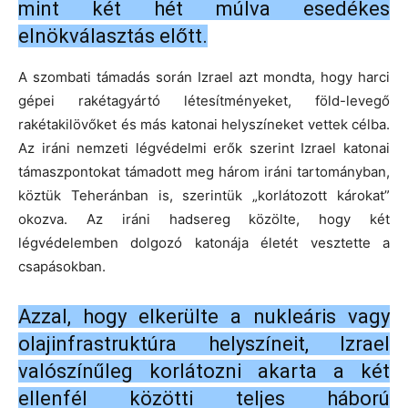
mint két hét múlva esedékes
elnökválasztás előtt.
A szombati támadás során Izrael azt mondta, hogy harci
gépei rakétagyártó létesítményeket, föld-levegő
rakétakilövőket és más katonai helyszíneket vettek célba.
Az iráni nemzeti légvédelmi erők szerint Izrael katonai
támaszpontokat támadott meg három iráni tartományban,
köztük Teheránban is, szerintük „korlátozott károkat”
okozva. Az iráni hadsereg közölte, hogy két
légvédelemben dolgozó katonája életét vesztette a
csapásokban.
Azzal, hogy elkerülte a nukleáris vagy
olajinfrastruktúra helyszíneit, Izrael
valószínűleg korlátozni akarta a két
ellenfél közötti teljes háború