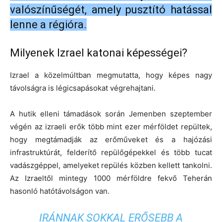
valószínűségét, amely pusztító hatással
lenne a régióra.
Milyenek Izrael katonai képességei?
Izrael a közelmúltban megmutatta, hogy képes nagy
távolságra is légicsapásokat végrehajtani.
A hutik elleni támadások során Jemenben szeptember
végén az izraeli erők több mint ezer mérföldet repültek,
hogy megtámadják az erőműveket és a hajózási
infrastruktúrát, felderítő repülőgépekkel és több tucat
vadászgéppel, amelyeket repülés közben kellett tankolni.
Az Izraeltől mintegy 1000 mérföldre fekvő Teherán
hasonló hatótávolságon van.
IRÁNNAK SOKKAL ERŐSEBB A