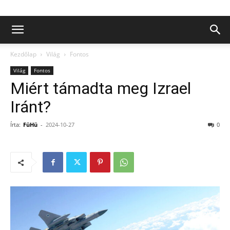
Kezdőlap
Világ
Fontos
Világ
Fontos
Miért támadta meg Izrael
Iránt?
Írta:
FüHü
-
2024-10-27
0