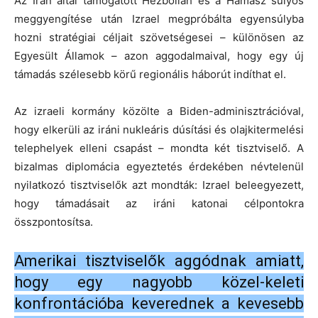
Az Irán által támogatott Hezbollah és a Hamász súlyos
meggyengítése után Izrael megpróbálta egyensúlyba
hozni stratégiai céljait szövetségesei – különösen az
Egyesült Államok – azon aggodalmaival, hogy egy új
támadás szélesebb körű regionális háborút indíthat el.
Az izraeli kormány közölte a Biden-adminisztrációval,
hogy elkerüli az iráni nukleáris dúsítási és olajkitermelési
telephelyek elleni csapást – mondta két tisztviselő. A
bizalmas diplomácia egyeztetés érdekében névtelenül
nyilatkozó tisztviselők azt mondták: Izrael beleegyezett,
hogy támadásait az iráni katonai célpontokra
összpontosítsa.
Amerikai tisztviselők aggódnak amiatt,
hogy egy nagyobb közel-keleti
konfrontációba keverednek a kevesebb