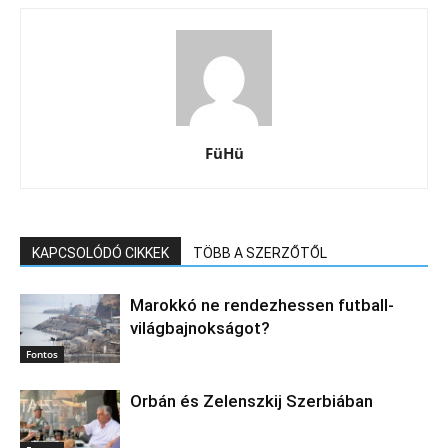
FüHü
KAPCSOLÓDÓ CIKKEK
TÖBB A SZERZŐTŐL
Marokkó ne rendezhessen futball-
világbajnokságot?
Fontos
Orbán és Zelenszkij Szerbiában