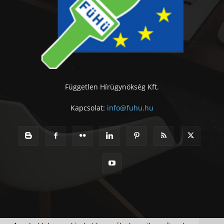
Független Hírügynökség Kft.
Kapcsolat:
info@fuhu.hu