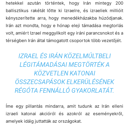
hetekkel azután történtek, hogy Irán mintegy 200
ballisztikus rakétát lőtte ki Izraelre, és izraeliek millióit
kényszerítette arra, hogy menedékházakba húzódjanak.
Irán azt mondta, hogy e hónap eleji támadása megtorlás
volt, amiért Izrael meggyilkolt egy iráni parancsnokot és a
térségben Irán által támogatott csoportok több vezetőjét.
IZRAEL ÉS IRÁN KÖZELMÚLTBELI
LÉGITÁMADÁSAI MEGTÖRTÉK A
KÖZVETLEN KATONAI
ÖSSZECSAPÁSOK ELKERÜLÉSÉNEK
RÉGÓTA FENNÁLLÓ GYAKORLATÁT.
Íme egy pillantás mindarra, amit tudunk az Irán elleni
izraeli katonai akcióról és azokról az eseményekről,
amelyek idáig juttatták az országokat.