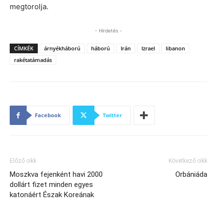
megtorolja.
- Hirdetés -
CÍMKÉK
árnyékháború
háború
Irán
Izrael
libanon
rakétatámadás
Facebook
Twitter
Előző cikk
Következő cikk
Moszkva fejenként havi 2000
Orbániáda
dollárt fizet minden egyes
katonáért Észak Koreának