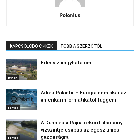
Polonius
KAPCSOLÓDÓ CIKKEK
TÖBB A SZERZŐTŐL
Édesvíz nagyhatalom
Itthon
Adieu Palantir – Európa nem akar az
amerikai informatikától függeni
Fontos
A Duna és a Rajna rekord alacsony
vízszintje csapás az egész uniós
gazdaságra
Fontos