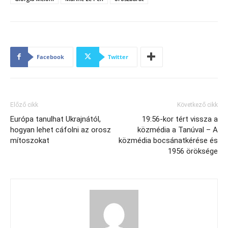
Facebook
Twitter
Előző cikk
Következő cikk
Európa tanulhat Ukrajnától,
19:56-kor tért vissza a
hogyan lehet cáfolni az orosz
közmédia a Tanúval – A
mítoszokat
közmédia bocsánatkérése és
1956 öröksége