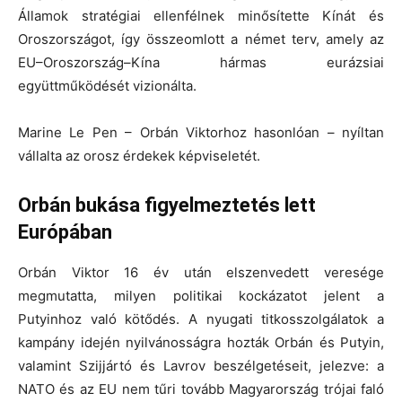
Államok stratégiai ellenfélnek minősítette Kínát és
Oroszországot, így összeomlott a német terv, amely az
EU–Oroszország–Kína hármas eurázsiai
együttműködését vizionálta.
Marine Le Pen – Orbán Viktorhoz hasonlóan – nyíltan
vállalta az orosz érdekek képviseletét.
Orbán bukása figyelmeztetés lett
Európában
Orbán Viktor 16 év után elszenvedett veresége
megmutatta, milyen politikai kockázatot jelent a
Putyinhoz való kötődés. A nyugati titkosszolgálatok a
kampány idején nyilvánosságra hozták Orbán és Putyin,
valamint Szijjártó és Lavrov beszélgetéseit, jelezve: a
NATO és az EU nem tűri tovább Magyarország trójai faló