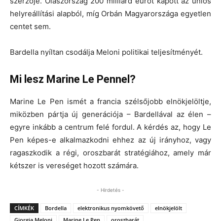
szerzője. Olaszország 200 milliárd eurót kapott az uniós
helyreállítási alapból, míg Orbán Magyarországa egyetlen
centet sem.
Bardella nyíltan csodálja Meloni politikai teljesítményét.
Mi lesz Marine Le Pennel?
Marine Le Pen ismét a francia szélsőjobb elnökjelöltje,
miközben pártja új generációja – Bardellával az élen –
egyre inkább a centrum felé fordul. A kérdés az, hogy Le
Pen képes-e alkalmazkodni ehhez az új irányhoz, vagy
ragaszkodik a régi, oroszbarát stratégiához, amely már
kétszer is vereséget hozott számára.
- Hirdetés -
CÍMKÉK
Bordella
elektronikus nyomkövető
elnökjelölt
Giorgia Meloni
Marine Le Pen
oroszbarát