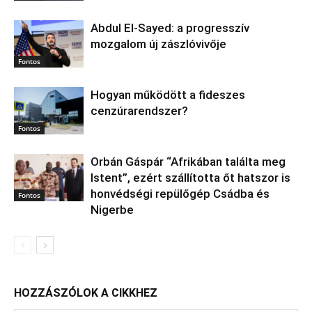
Abdul El‑Sayed: a progresszív
mozgalom új zászlóvivője
Fontos
Hogyan működött a fideszes
cenzúrarendszer?
Fontos
Orbán Gáspár “Afrikában találta meg
Istent”, ezért szállította őt hatszor is
honvédségi repülőgép Csádba és
Fontos
Nigerbe
HOZZÁSZÓLOK A CIKKHEZ