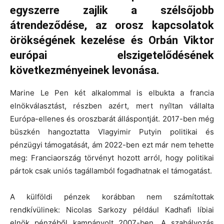
egyszerre zajlik a szélsőjobb
átrendeződése, az orosz kapcsolatok
örökségének kezelése és Orbán Viktor
európai elszigetelődésének
következményeinek levonása.
Marine Le Pen két alkalommal is elbukta a francia
elnökválasztást, részben azért, mert nyíltan vállalta
Európa-ellenes és oroszbarát álláspontját. 2017-ben még
büszkén hangoztatta Vlagyimir Putyin politikai és
pénzügyi támogatását, ám 2022-ben ezt már nem tehette
meg: Franciaország törvényt hozott arról, hogy politikai
pártok csak uniós tagállamból fogadhatnak el támogatást.
A külföldi pénzek korábban nem számítottak
rendkívülinek: Nicolas Sarkozy például Kadhafi líbiai
elnök pénzéből kampányolt 2007-ben. A szabályozás