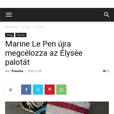
Kezdőlap
Világ
Fontos
Világ
Fontos
Marine Le Pen újra
megcélozza az Élysée
palotát
Írta:
Polonius
-
2026-07-08
0