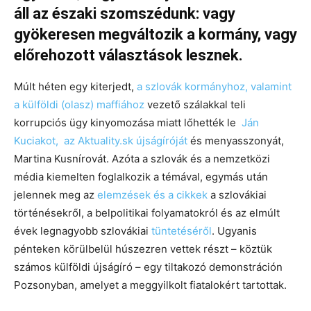
áll az északi szomszédunk: vagy
gyökeresen megváltozik a kormány, vagy
előrehozott választások lesznek.
Múlt héten egy kiterjedt,
a szlovák kormányhoz, valamint
a külföldi (olasz) maffiához
vezető szálakkal teli
korrupciós ügy kinyomozása miatt lőhették le
Ján
Kuciakot, az Aktuality.sk újságíróját
és menyasszonyát,
Martina Kusnírovát. Azóta a szlovák és a nemzetközi
média kiemelten foglalkozik a témával, egymás után
jelennek meg az
elemzések és a cikkek
a szlovákiai
történésekről, a belpolitikai folyamatokról és az elmúlt
évek legnagyobb szlovákiai
tüntetéséről
. Ugyanis
pénteken körülbelül húszezren vettek részt – köztük
számos külföldi újságíró – egy tiltakozó demonstráción
Pozsonyban, amelyet a meggyilkolt fiatalokért tartottak.