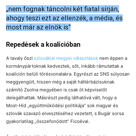
„nem fognak táncolni két fiatal sírján,
ahogy teszi ezt az ellenzék, a média, és
most már az elnök is”
Repedések a koalícióban
A tavaly őszi
szlovákiai megyei választások
nem éppen a
kormánypártoknak kedveztek, sőt, inkább rámutattak a
koalíción belüli törésvonalakra. Egyrészt az SNS súlyosan
meggyengült, hiszen még a saját háttérbázisuknak
számító Zsolna megyében is csak öt képviselőt
delegálhattak. Másrészt pedig láthatóvá vált, hogy a
Most-Híd „együttműködési politikája” sok magyar és
szlovák szavazó elvesztéséhez vezetett, s Bugár sorsa
gyakorlatilag „összefonódott” Ficoéval.