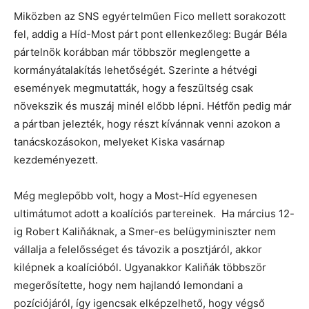
Miközben az SNS egyértelműen Fico mellett sorakozott
fel, addig a Híd-Most párt pont ellenkezőleg: Bugár Béla
pártelnök korábban már többször meglengette a
kormányátalakítás lehetőségét. Szerinte a hétvégi
események megmutatták, hogy a feszültség csak
növekszik és muszáj minél előbb lépni. Hétfőn pedig már
a pártban jelezték, hogy részt kívánnak venni azokon a
tanácskozásokon, melyeket Kiska vasárnap
kezdeményezett.
Még meglepőbb volt, hogy a Most-Híd egyenesen
ultimátumot adott a koalíciós partereinek. Ha március 12-
ig Robert Kaliňáknak, a Smer-es belügyminiszter nem
vállalja a felelősséget és távozik a posztjáról, akkor
kilépnek a koalícióból. Ugyanakkor Kaliňák többször
megerősítette, hogy nem hajlandó lemondani a
pozíciójáról, így igencsak elképzelhető, hogy végső