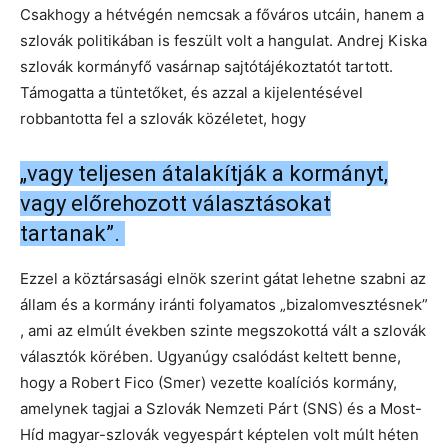
Csakhogy a hétvégén nemcsak a főváros utcáin, hanem a
szlovák politikában is feszült volt a hangulat. Andrej Kiska
szlovák kormányfő vasárnap sajtótájékoztatót tartott.
Támogatta a tüntetőket, és azzal a kijelentésével
robbantotta fel a szlovák közéletet, hogy
„vagy teljesen átalakítják a kormányt,
vagy előrehozott választásokat
tartanak”.
Ezzel a köztársasági elnök szerint gátat lehetne szabni az
állam és a kormány iránti folyamatos „bizalomvesztésnek”
, ami az elmúlt években szinte megszokottá vált a szlovák
választók körében. Ugyanúgy csalódást keltett benne,
hogy a Robert Fico (Smer) vezette koalíciós kormány,
amelynek tagjai a Szlovák Nemzeti Párt (SNS) és a Most-
Híd magyar-szlovák vegyespárt képtelen volt múlt héten