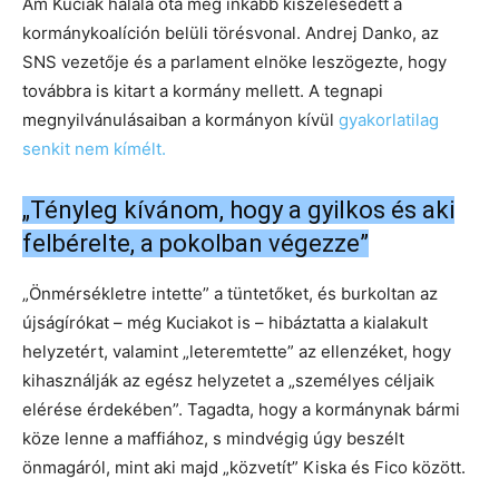
Ám Kuciak halála óta még inkább kiszélesedett a
kormánykoalíción belüli törésvonal. Andrej Danko, az
SNS vezetője és a parlament elnöke leszögezte, hogy
továbbra is kitart a kormány mellett. A tegnapi
megnyilvánulásaiban a kormányon kívül
gyakorlatilag
senkit nem kímélt.
„Tényleg kívánom, hogy a gyilkos és aki
felbérelte, a pokolban végezze”
„Önmérsékletre intette” a tüntetőket, és burkoltan az
újságírókat – még Kuciakot is – hibáztatta a kialakult
helyzetért, valamint „leteremtette” az ellenzéket, hogy
kihasználják az egész helyzetet a „személyes céljaik
elérése érdekében”. Tagadta, hogy a kormánynak bármi
köze lenne a maffiához, s mindvégig úgy beszélt
önmagáról, mint aki majd „közvetít” Kiska és Fico között.