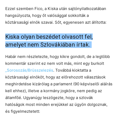
Ezzel szemben Fico, a Kiska után sajtónyilatkozatában
hangsúlyozta, hogy őt valósággal sokkolták a
köztársasági elnök szavai. Sőt, egyenesen azt állította:
Kiska olyan beszédet olvasott fel,
amelyet nem Szlovákiában írtak.
Habár nem részletezte, hogy kikre gondolt, de a legtöbb
kommentár szerint ez nem volt más, mint egy burkolt
„Sorosozás/Brüsszelezés
. Továbbá kioktatta a
köztársasági elnököt, hogy az előrehozott választások
meghirdetése kizárólag a parlament (90 képviselői aláírás
kell ehhez), illetve a kormány jogköre, nem pedig az
államfőé. Ugyanúgy leszögezte, hogy a szlovák
hatóságok most minden erejükkel az ügyön dolgoznak,
és figyelmeztetett: