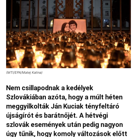
(MTI/EPA/Matej Kalina)
Nem csillapodnak a kedélyek
Szlovákiában azóta, hogy a múlt héten
meggyilkolták Ján Kuciak tényfeltáró
újságírót és barátnőjét. A hétvégi
szlovák események után pedig nagyon
úgy tűnik, hogy komoly változások előtt