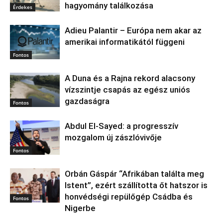
hagyomány találkozása
Érdekes
Adieu Palantir – Európa nem akar az
amerikai informatikától függeni
Fontos
A Duna és a Rajna rekord alacsony
vízszintje csapás az egész uniós
gazdaságra
Fontos
Abdul El‑Sayed: a progresszív
mozgalom új zászlóvivője
Fontos
Orbán Gáspár “Afrikában találta meg
Istent”, ezért szállította őt hatszor is
honvédségi repülőgép Csádba és
Fontos
Nigerbe