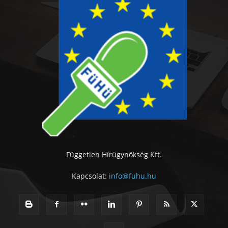
Független Hírügynökség Kft.
Kapcsolat:
info@fuhu.hu