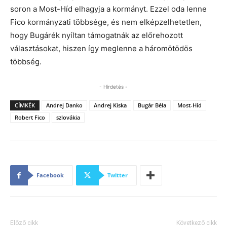
soron a Most-Híd elhagyja a kormányt. Ezzel oda lenne
Fico kormányzati többsége, és nem elképzelhetetlen,
hogy Bugárék nyíltan támogatnák az előrehozott
választásokat, hiszen így meglenne a háromötödös
többség.
- Hirdetés -
CÍMKÉK
Andrej Danko
Andrej Kiska
Bugár Béla
Most-Híd
Robert Fico
szlovákia
Facebook
Twitter
Előző cikk
Következő cikk