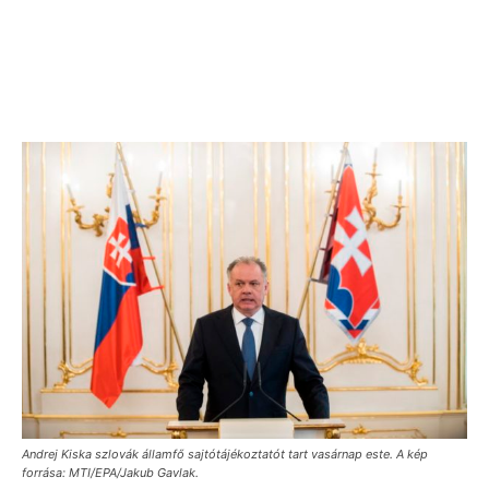
Andrej Kiska szlovák államfő sajtótájékoztatót tart vasárnap este. A kép
forrása: MTI/EPA/Jakub Gavlak.