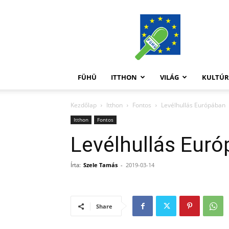
FüHü
FÜHÜ
ITTHON
VILÁG
KULTÚ
Kezdőlap
Itthon
Fontos
Levélhullás Európában
Itthon
Fontos
Levélhullás Eur
Írta:
Szele Tamás
-
2019-03-14
Share