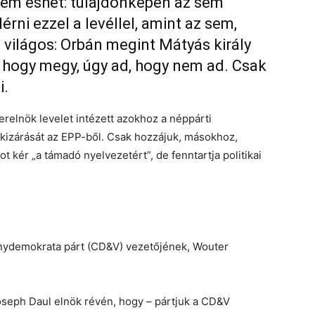
 sem eshet: tulajdonképen az sem
lérni ezzel a levéllel, amint az sem,
e világos: Orbán megint Mátyás király
n, hogy megy, úgy ad, hogy nem ad. Csak
i.
erelnök levelet intézett azokhoz a néppárti
kizárását az EPP-ből. Csak hozzájuk, másokhoz,
 kér „a támadó nyelvezetért”, de fenntartja politikai
ténydemokrata párt (CD&V) vezetőjének, Wouter
seph Daul elnök révén, hogy – pártjuk a CD&V