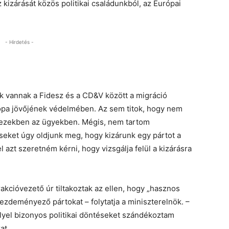
kizárását közös politikai családunkból, az Európai
- Hirdetés -
k vannak a Fidesz és a CD&V között a migráció
ópa jövőjének védelmében. Az sem titok, hogy nem
t ezekben az ügyekben. Mégis, nem tartom
seket úgy oldjunk meg, hogy kizárunk egy pártot a
el azt szeretném kérni, hogy vizsgálja felül a kizárásra
akcióvezető úr tiltakoztak az ellen, hogy „hasznos
ezdeményező pártokat – folytatja a miniszterelnök. –
llyel bizonyos politikai döntéseket szándékoztam
at.