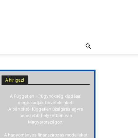
A hír igaz!
A Független Hírügynökség kiadásai
meghaladják bevételeinket.
A pártoktól független újságírás egyre
nehezebb helyzetben van
Magyarországon.
A hagyományos finanszírozás modelleket