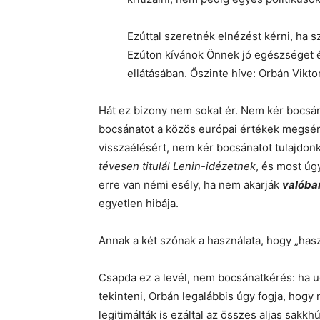
Ezúttal szeretnék elnézést kérni, ha
Ezúton kívánok Önnek jó egészséget és
ellátásában. Őszinte híve: Orbán Vikto
Hát ez bizony nem sokat ér. Nem kér bocsán
bocsánatot a közös európai értékek megsér
visszaélésért, nem kér bocsánatot tulajdo
tévesen titulál Lenin-idézetnek
, és most úg
erre van némi esély, ha nem akarják
valóba
egyetlen hibája.
Annak a két szónak a használata, hogy „hasz
Csapda ez a levél, nem bocsánatkérés: ha ug
tekinteni, Orbán legalábbis úgy fogja, hogy
legitimálták is ezáltal az összes aljas sakkh