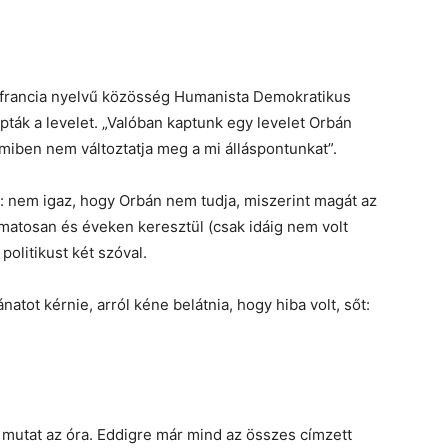
 francia nyelvű közösség Humanista Demokratikus
ák a levelet. „Valóban kaptunk egy levelet Orbán
miben nem változtatja meg a mi álláspontunkat”.
i: nem igaz, hogy Orbán nem tudja, miszerint magát az
matosan és éveken keresztül (csak idáig nem volt
politikust két szóval.
atot kérnie, arról kéne belátnia, hogy hiba volt, sőt:
t mutat az óra. Eddigre már mind az összes címzett