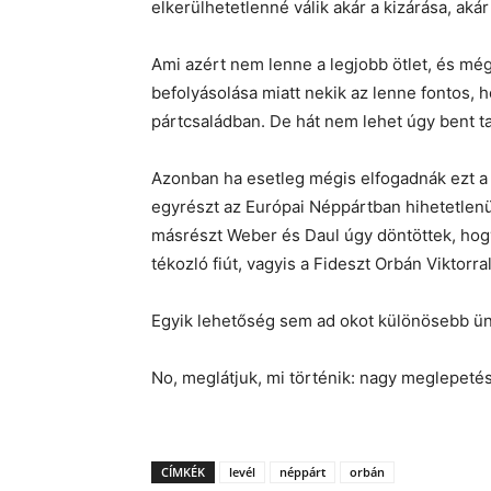
elkerülhetetlenné válik akár a kizárása, aká
Ami azért nem lenne a legjobb ötlet, és még
befolyásolása miatt nekik az lenne fontos, 
pártcsaládban. De hát nem lehet úgy bent t
Azonban ha esetleg mégis elfogadnák ezt a 
egyrészt az Európai Néppártban hihetetlenü
másrészt Weber és Daul úgy döntöttek, hog
tékozló fiút, vagyis a Fideszt Orbán Viktorral
Egyik lehetőség sem ad okot különösebb ü
No, meglátjuk, mi történik: nagy meglepeté
CÍMKÉK
levél
néppárt
orbán