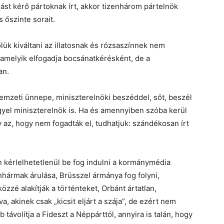
rást kérő pártoknak írt, akkor tizenhárom pártelnök
őszinte sorait.
ük kiváltani az illatosnak és rózsaszínnek nem
 amelyik elfogadja bocsánatkérésként, de a
an.
emzeti ünnepe, miniszterelnöki beszéddel, sőt, beszél
el miniszterelnök is. Ha és amennyiben szóba kerül
az, hogy nem fogadták el, tudhatjuk: szándékosan írt
 kérlelhetetlenül be fog indulni a kormánymédia
nhármak árulása, Brüsszel ármánya fog folyni,
zé alakítják a történteket, Orbánt ártatlan,
va, akinek csak „kicsit eljárt a szája”, de ezért nem
távolítja a Fideszt a Néppárttól, annyira is talán, hogy