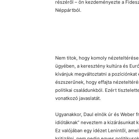
részéről – ön kezdeményezte a Fidesz 
Néppártból.
Nem titok, hogy komoly nézeteltérése
ügyében, a keresztény kultúra és Eur
kívánjuk megváltoztatni a pozíciónka
észszerűnek, hogy effajta nézeteltéré
politikai családunkból. Ezért tisztelett
vonatkozó javaslatát.
Ugyanakkor, Daul elnök úr és Weber fr
idiótáknak” neveztem a kizárásunkat k
Ez valójában egy idézet Lenintől, ame
kritizálni, nem pedig egyes politikusok