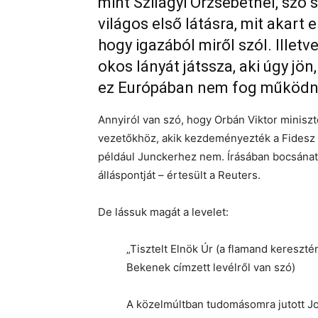
mint Szilágyi Örzsébetnél, szó
világos első látásra, mit akart e
hogy igazából miről szól. Illetv
okos lányát játssza, aki úgy jö
ez Európában nem fog működn
Annyiról van szó, hogy Orbán Viktor miniszt
vezetőkhöz, akik kezdeményezték a Fidesz 
például Junckerhez nem. Írásában bocsánatot
álláspontját – értesült a Reuters.
De lássuk magát a levelet:
„Tisztelt Elnök Úr (a flamand keresz
Bekenek címzett levélről van szó)
A közelmúltban tudomásomra jutott Jo