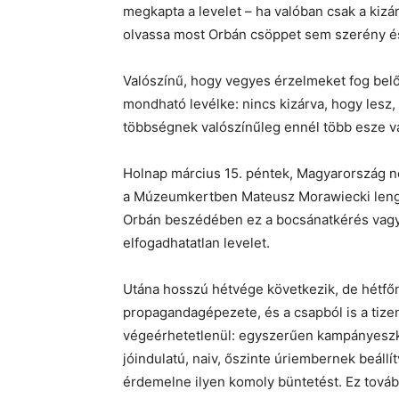
megkapta a levelet – ha valóban csak a kizá
olvassa most Orbán csöppet sem szerény és 
Valószínű, hogy vegyes érzelmeket fog belől
mondható levélke: nincs kizárva, hogy lesz,
többségnek valószínűleg ennél több esze v
Holnap március 15. péntek, Magyarország n
a Múzeumkertben Mateusz Morawiecki lengy
Orbán beszédében ez a bocsánatkérés vagy 
elfogadhatatlan levelet.
Utána hosszú hétvége következik, de hétfőn
propagandagépezete, és a csapból is a tize
végeérhetetlenül: egyszerűen kampányeszköz
jóindulatú, naiv, őszinte úriembernek beállít
érdemelne ilyen komoly büntetést. Ez tovább 