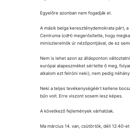
Egyelőre azonban nem fogadják el.
A másik belga kereszténydemokrata párt, a
Centruma (cdH) megerősítette, hogy megkapt
miniszterelnök úr nézőpontjával, de ez sem
Nem is lehet azon az állásponton változtatn
európai alapeszméket sértette ő meg, folya
alkalom ezt felróni neki), nem pedig néhány 
Neki a teljes tevékenységéért kellene bocsán
bűn volt. Erre viszont sosem lesz képes.
A következő fejlemények várhatóak.
Ma március 14. van, csütörtök, déli 12:40-e