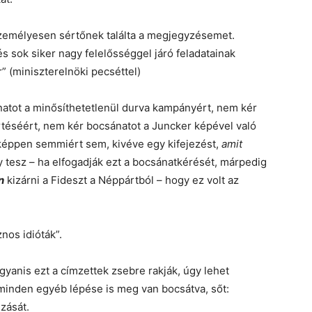
 személyesen sértőnek találta a megjegyzésemet.
 sok siker nagy felelősséggel járó feladatainak
r” (miniszterelnöki pecséttel)
atot a minősíthetetlenül durva kampányért, nem kér
téséért, nem kér bocsánatot a Juncker képével való
nképpen semmiért sem, kivéve egy kifejezést,
amit
y tesz – ha elfogadják ezt a bocsánatkérését, márpedig
n
kizárni a Fideszt a Néppártból – hogy ez volt az
nos idióták”.
yanis ezt a címzettek zsebre rakják, úgy lehet
 minden egyéb lépése is meg van bocsátva, sőt:
úzását.