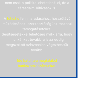
nem csak a politika lehetetleníti el, de a
társadalmi kihívások is.
A
fuhu.hu
fennmaradásához, hosszútávú
működéséhez, szerkesztőségünk rászorul
támogatásotokra.
Segítségetekkel lehetőség nyílik arra, hogy
munkánkat továbbra is az eddig
megszokott színvonalon végezhessük
tovább.
Ide kattintva megtalálod
bankszámlaszámunkat!