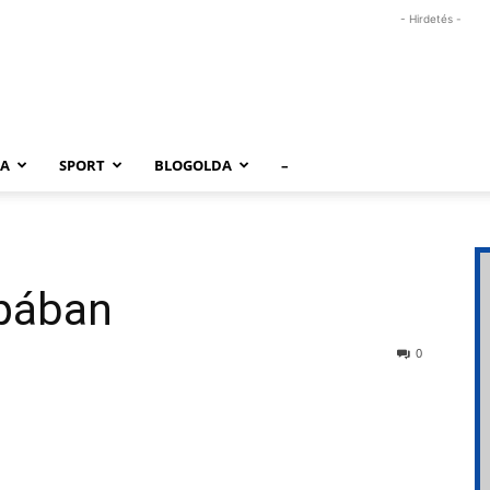
- Hirdetés -
RA
SPORT
BLOGOLDA
–
ópában
0