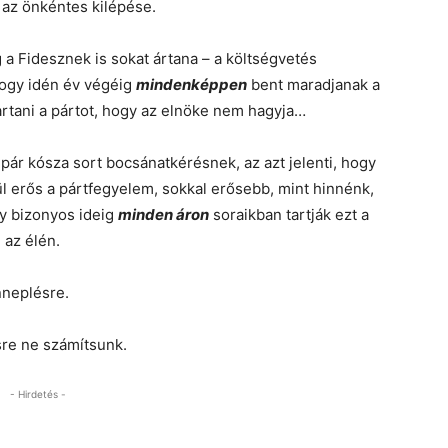
r az önkéntes kilépése.
 a Fidesznek is sokat ártana – a költségvetés
hogy idén év végéig
mindenképpen
bent maradjanak a
artani a pártot, hogy az elnöke nem hagyja…
pár kósza sort bocsánatkérésnek, az azt jelenti, hogy
l erős a pártfegyelem, sokkal erősebb, mint hinnénk,
y bizonyos ideig
minden áron
soraikban tartják ezt a
 az élén.
nneplésre.
sre ne számítsunk.
- Hirdetés -