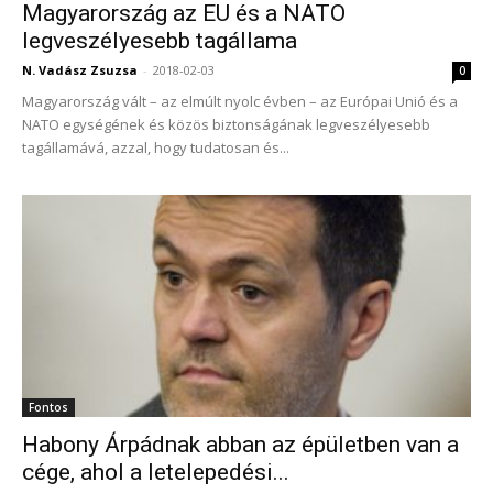
Magyarország az EU és a NATO
legveszélyesebb tagállama
N. Vadász Zsuzsa
-
2018-02-03
0
Magyarország vált – az elmúlt nyolc évben – az Európai Unió és a
NATO egységének és közös biztonságának legveszélyesebb
tagállamává, azzal, hogy tudatosan és...
Fontos
Habony Árpádnak abban az épületben van a
cége, ahol a letelepedési...