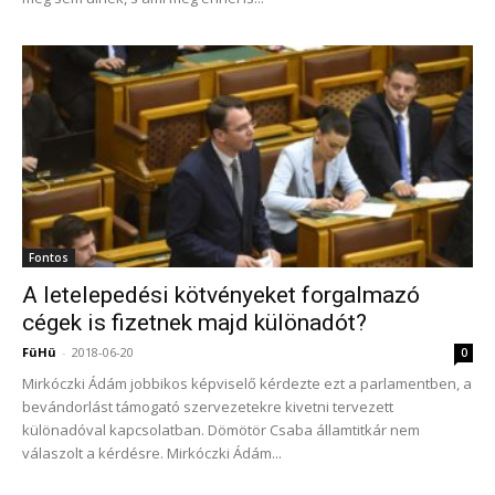
Fontos
A letelepedési kötvényeket forgalmazó
cégek is fizetnek majd különadót?
FüHü
-
2018-06-20
0
Mirkóczki Ádám jobbikos képviselő kérdezte ezt a parlamentben, a
bevándorlást támogató szervezetekre kivetni tervezett
különadóval kapcsolatban. Dömötör Csaba államtitkár nem
válaszolt a kérdésre. Mirkóczki Ádám...