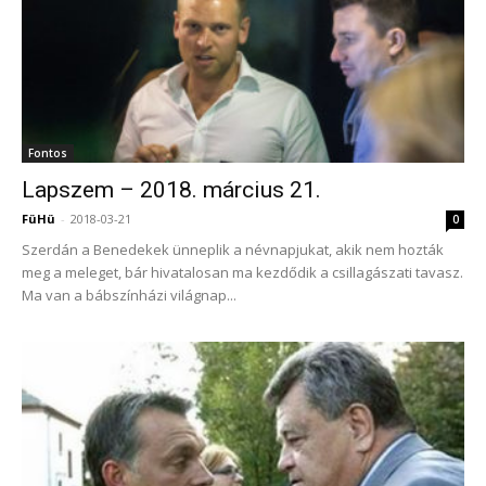
Fontos
Lapszem – 2018. március 21.
FüHü
-
2018-03-21
0
Szerdán a Benedekek ünneplik a névnapjukat, akik nem hozták
meg a meleget, bár hivatalosan ma kezdődik a csillagászati tavasz.
Ma van a bábszínházi világnap...