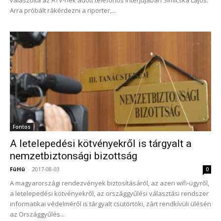
válaszolta az ATV-nek adott telefonos interjújában Simicska Lajos.
Arra próbált rákérdezni a riporter,...
Fontos
A letelepedési kötvényekről is tárgyalt a
nemzetbiztonsági bizottság
FüHü
-
2017-08-03
0
A magyarországi rendezvények biztosításáról, az azeri wifi-ügyről,
a letelepedési kötvényekről, az országgyűlési választási rendszer
informatikai védelméről is tárgyalt csütörtöki, zárt rendkívüli ülésén
az Országgyűlés...