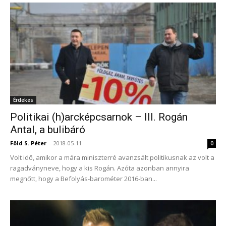
Érdekes
Politikai (h)arcképcsarnok – III. Rogán
Antal, a bulibáró
Föld S. Péter
-
2018-05-11
0
Volt idő, amikor a mára miniszterré avanzsált politikusnak az volt a
ragadványneve, hogy a kis Rogán. Azóta azonban annyira
megnőtt, hogy a Befolyás-barométer 2016-ban...