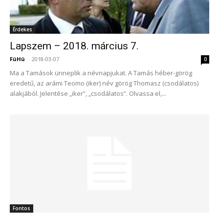
Érdekes
Lapszem – 2018. március 7.
FüHü
-
2018-03-07
0
Ma a Tamások ünneplik a névnapjukat. A Tamás héber-görög
eredetű, az arámi Teomo (iker) név görög Thomasz (csodálatos)
alakjából. Jelentése „iker”, „csodálatos”. Olvassa el,...
Fontos