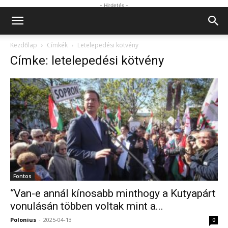
- Hirdetés -
Kezdőlap
Címkék
Letelepedési kötvény
Címke: letelepedési kötvény
Fontos
“Van-e annál kínosabb minthogy a Kutyapárt
vonulásán többen voltak mint a...
Polonius
-
2025-04-13
0