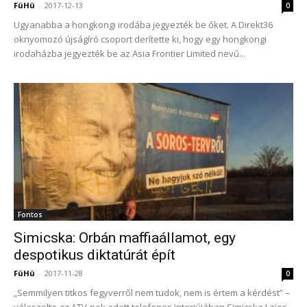
FüHü
-
2017-12-13
0
Ugyanabba a hongkongi irodába jegyezték be őket. A Direkt36
oknyomozó újságíró csoport derítette ki, hogy egy hongkongi
irodaházba jegyezték be az Asia Frontier Limited nevű...
Fontos
Simicska: Orbán maffiaállamot, egy
despotikus diktatúrát épít
FüHü
-
2017-11-28
0
„Semmilyen titkos fegyverről nem tudok, nem is értem a kérdést” –