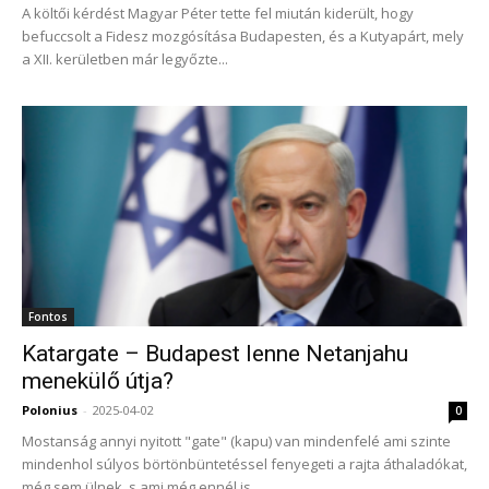
A költői kérdést Magyar Péter tette fel miután kiderült, hogy
befuccsolt a Fidesz mozgósítása Budapesten, és a Kutyapárt, mely
a XII. kerületben már legyőzte...
Fontos
Katargate – Budapest lenne Netanjahu
menekülő útja?
Polonius
-
2025-04-02
0
Mostanság annyi nyitott "gate" (kapu) van mindenfelé ami szinte
mindenhol súlyos börtönbüntetéssel fenyegeti a rajta áthaladókat,
még sem ülnek, s ami még ennél is...