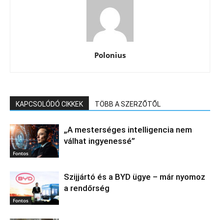
Polonius
KAPCSOLÓDÓ CIKKEK
TÖBB A SZERZŐTŐL
„A mesterséges intelligencia nem
válhat ingyenessé”
Fontos
Szijjártó és a BYD ügye – már nyomoz
a rendőrség
Fontos