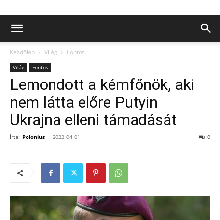
Kezdőlap
Világ
Fontos
Világ
Fontos
Lemondott a kémfőnök, aki
nem látta előre Putyin
Ukrajna elleni támadását
Írta:
Polonius
-
2022-04-01
0