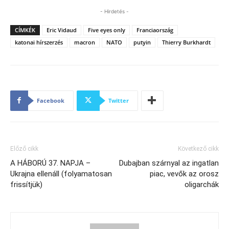
- Hirdetés -
CÍMKÉK
Eric Vidaud
Five eyes only
Franciaország
katonai hírszerzés
macron
NATO
putyin
Thierry Burkhardt
Facebook
Twitter
Előző cikk
Következő cikk
A HÁBORÚ 37. NAPJA –
Dubajban szárnyal az ingatlan
Ukrajna ellenáll (folyamatosan
piac, vevők az orosz
frissítjük)
oligarchák