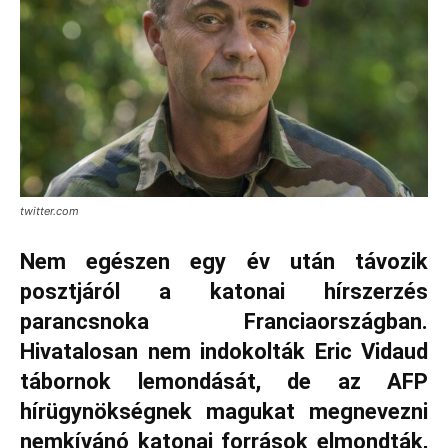
twitter.com
Nem egészen egy év után távozik
posztjáról a katonai hírszerzés
parancsnoka Franciaországban.
Hivatalosan nem indokolták Eric Vidaud
tábornok lemondását, de az AFP
hírügynökségnek magukat megnevezni
nemkívánó katonai források elmondták,