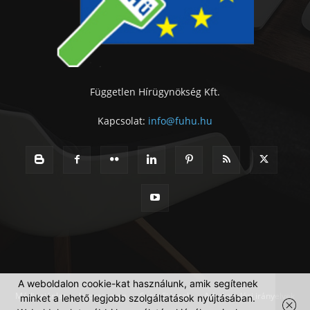
Független Hírügynökség Kft.
Kapcsolat:
info@fuhu.hu
A weboldalon cookie-kat használunk, amik segítenek
Médiaajánlat
Impresszum
Szerzői jogok
Adatkezelési irányelvek
minket a lehető legjobb szolgáltatások nyújtásában.