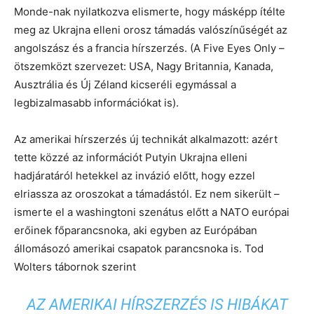
Monde-nak nyilatkozva elismerte, hogy másképp ítélte
meg az Ukrajna elleni orosz támadás valószínűségét az
angolszász és a francia hírszerzés. (A Five Eyes Only –
ötszemközt szervezet: USA, Nagy Britannia, Kanada,
Ausztrália és Új Zéland kicseréli egymással a
legbizalmasabb információkat is).
Az amerikai hírszerzés új technikát alkalmazott: azért
tette közzé az információt Putyin Ukrajna elleni
hadjáratáról hetekkel az invázió előtt, hogy ezzel
elriassza az oroszokat a támadástól. Ez nem sikerült –
ismerte el a washingtoni szenátus előtt a NATO európai
erőinek főparancsnoka, aki egyben az Európában
állomásozó amerikai csapatok parancsnoka is. Tod
Wolters tábornok szerint
AZ AMERIKAI HÍRSZERZÉS IS HIBÁKAT