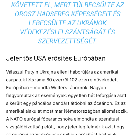
KÖVETETT EL, MERT TÚLBECSÜLTE AZ
OROSZ HADSEREG KÉPESSÉGEIT ÉS
LEBECSÜLTE AZ UKRÁNOK
VÉDEKEZÉSI ELSZÁNTSÁGÁT ÉS
SZERVEZETTSÉGÉT.
Jelentős USA erősítés Európában
Válaszul Putyin Ukrajna elleni háborújára az amerikai
csapatok létszáma 60 ezerről 102 ezerre növekedett
Európában – mondta Wolters tábornok. Nagyon
felgyorsultak az események: egyetlen hét leforgása alatt
sikerült egy páncélos dandárt átdobni az óceánon. Ez az
amerikai alakulat most már Németországban állomásozik.
A NATO európai főparancsnoka elmondta a szenátusi
vizsgálóbizottság előtt, hogy jelenleg felmérik azt, hogy
az európai szövetségesek milyen erősítést hajtanak