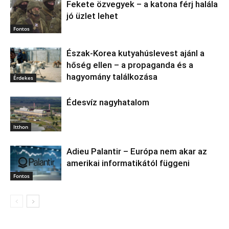
Fekete özvegyek – a katona férj halála
jó üzlet lehet
Fontos
Észak‑Korea kutyahúslevest ajánl a
hőség ellen – a propaganda és a
hagyomány találkozása
Érdekes
Édesvíz nagyhatalom
Itthon
Adieu Palantir – Európa nem akar az
amerikai informatikától függeni
Fontos