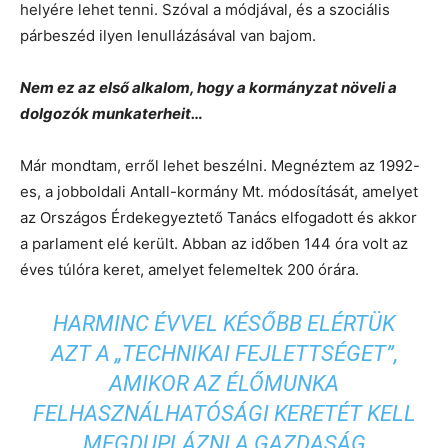
helyére lehet tenni. Szóval a módjával, és a szociális
párbeszéd ilyen lenullázásával van bajom.
Nem ez az első alkalom, hogy a kormányzat növeli a
dolgozók munkaterheit…
Már mondtam, erről lehet beszélni. Megnéztem az 1992-
es, a jobboldali Antall-kormány Mt. módosítását, amelyet
az Országos Érdekegyeztető Tanács elfogadott és akkor
a parlament elé került. Abban az időben 144 óra volt az
éves túlóra keret, amelyet felemeltek 200 órára.
HARMINC ÉVVEL KÉSŐBB ELÉRTÜK
AZT A „TECHNIKAI FEJLETTSÉGET”,
AMIKOR AZ ÉLŐMUNKA
FELHASZNÁLHATÓSÁGI KERETÉT KELL
MEGDUPLÁZNI A GAZDASÁG