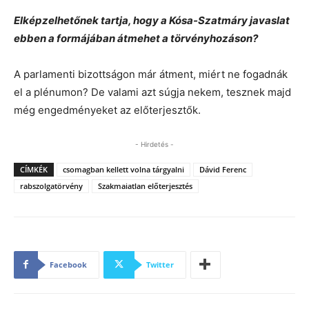
Elképzelhetőnek tartja, hogy a Kósa-Szatmáry javaslat
ebben a formájában átmehet a törvényhozáson?
A parlamenti bizottságon már átment, miért ne fogadnák
el a plénumon? De valami azt súgja nekem, tesznek majd
még engedményeket az előterjesztők.
- Hirdetés -
CÍMKÉK
csomagban kellett volna tárgyalni
Dávid Ferenc
rabszolgatörvény
Szakmaiatlan előterjesztés
Facebook
Twitter