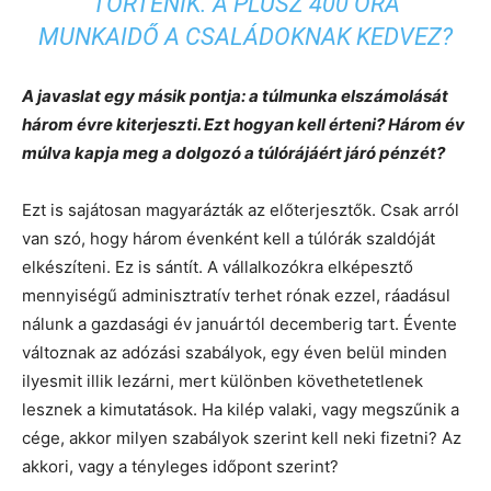
TÖRTÉNIK. A PLUSZ 400 ÓRA
MUNKAIDŐ A CSALÁDOKNAK KEDVEZ?
A javaslat egy másik pontja: a túlmunka elszámolását
három évre kiterjeszti. Ezt hogyan kell érteni? Három év
múlva kapja meg a dolgozó a túlórájáért járó pénzét?
Ezt is sajátosan magyarázták az előterjesztők. Csak arról
van szó, hogy három évenként kell a túlórák szaldóját
elkészíteni. Ez is sántít. A vállalkozókra elképesztő
mennyiségű adminisztratív terhet rónak ezzel, ráadásul
nálunk a gazdasági év januártól decemberig tart. Évente
változnak az adózási szabályok, egy éven belül minden
ilyesmit illik lezárni, mert különben követhetetlenek
lesznek a kimutatások. Ha kilép valaki, vagy megszűnik a
cége, akkor milyen szabályok szerint kell neki fizetni? Az
akkori, vagy a tényleges időpont szerint?