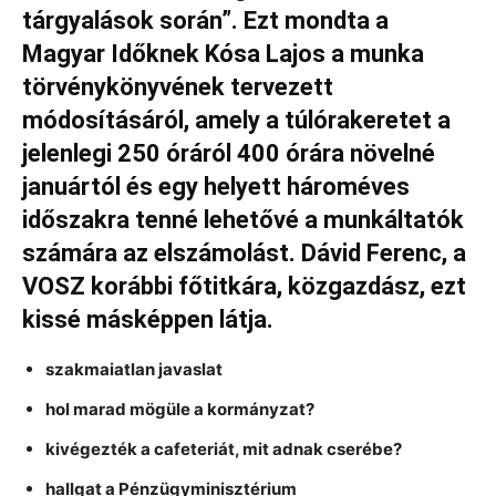
tárgyalások során”. Ezt mondta a
Magyar Időknek Kósa Lajos a munka
törvénykönyvének tervezett
módosításáról, amely a túlórakeretet a
jelenlegi 250 óráról 400 órára növelné
januártól és egy helyett hároméves
időszakra tenné lehetővé a munkáltatók
számára az elszámolást. Dávid Ferenc, a
VOSZ korábbi főtitkára, közgazdász, ezt
kissé másképpen látja.
szakmaiatlan javaslat
hol marad mögüle a kormányzat?
kivégezték a cafeteriát, mit adnak cserébe?
hallgat a Pénzügyminisztérium