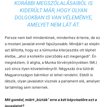
KORÁBBI MEGSZÓLALÁSAIBÓL IS
KIDERÜLT MÁR, HOGY OLYAN
DOLGOKBAN IS VAN VÉLEMÉNYE,
AMELYET NEM LÁT ÁT.
Persze nem kell mindenkinek, mindenhez értenie, de ez
a mostani javaslat ennél fajsúlyosabb. Mindjárt az elején
azt állította, hogy ez a túlmunka kiterjesztés ott léphet
életbe, „ahol a kollektív szerződés ezt megengedi”. Én
megnéztem, ő aligha, a Munka törvénykönyvében (Mt.)
szó sincs ilyen követelményről. Négyszáz óra túlórát
Magyarországon bármikor el lehet rendelni. Ebből is
látszik, olyan javaslatot visznek a parlament elé, amelyet
tartalmilag sem ismernek.
Mit gondol, miért „bízták” erre a két képviselőre ezt a
javaslatot?