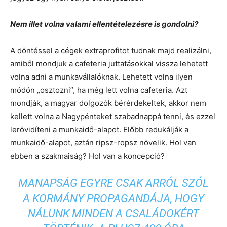
Nem illet volna valami ellentételezésre is gondolni?
A döntéssel a cégek extraprofitot tudnak majd realizálni,
amiből mondjuk a cafeteria juttatásokkal vissza lehetett
volna adni a munkavállalóknak. Lehetett volna ilyen
módón „osztozni”, ha még lett volna cafeteria. Azt
mondják, a magyar dolgozók bérérdekeltek, akkor nem
kellett volna a Nagypénteket szabadnappá tenni, és ezzel
lerövidíteni a munkaidő-alapot. Előbb redukálják a
munkaidő-alapot, aztán ripsz-ropsz növelik. Hol van
ebben a szakmaiság? Hol van a koncepció?
MANAPSÁG EGYRE CSAK ARRÓL SZÓL
A KORMÁNY PROPAGANDÁJA, HOGY
NÁLUNK MINDEN A CSALÁDOKÉRT