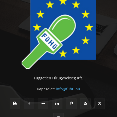
Független Hírügynökség Kft.
Kapcsolat:
info@fuhu.hu