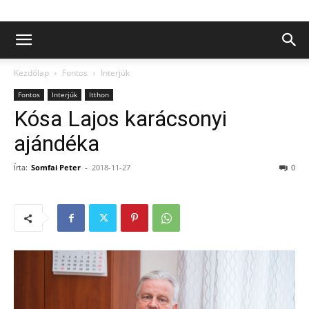
Kezdőlap
Fontos
Interjúk
Fontos
Interjúk
Itthon
Kósa Lajos karácsonyi
ajándéka
Írta:
Somfai Peter
-
2018-11-27
0