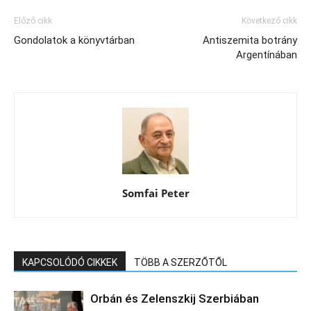
Előző cikk
Következő cikk
Gondolatok a könyvtárban
Antiszemita botrány
Argentínában
Somfai Peter
KAPCSOLÓDÓ CIKKEK
TÖBB A SZERZŐTŐL
Orbán és Zelenszkij Szerbiában