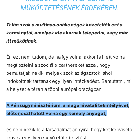
MŰKÖDTETÉSÉNEK ÉRDEKÉBEN.
Talán azok a multinacionális cégek követelték ezt a
kormánytól, amelyek ide akarnak telepedni, vagy már
itt működnek.
Én ezt nem tudom, de ha így volna, akkor is illett volna
megtisztelni a szociális partnereket azzal, hogy
bemutatják nekik, melyek azok az ágazatok, ahol
indokoltnak tartanak egy ilyen intézkedést. Bemutatni, mi
a helyzet e téren a többi európai országban.
A Pénzügyminisztérium, a maga hivatali tekintélyével,
előterjeszthetett volna egy komoly anyagot,
és nem nézik le a társadalmat annyira, hogy két képviselő
jegyez egy ilyen súlyú előterjesztést.