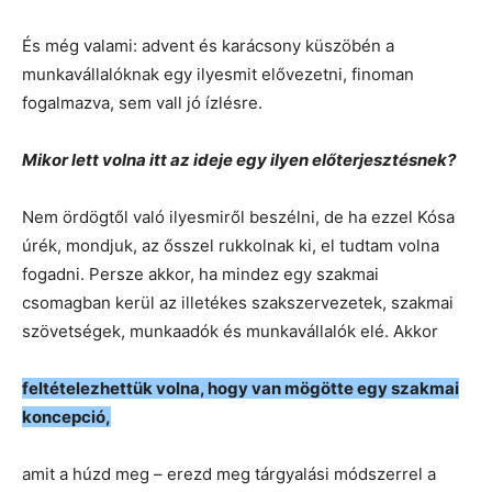
És még valami: advent és karácsony küszöbén a
munkavállalóknak egy ilyesmit elővezetni, finoman
fogalmazva, sem vall jó ízlésre.
Mikor lett volna itt az ideje egy ilyen előterjesztésnek?
Nem ördögtől való ilyesmiről beszélni, de ha ezzel Kósa
úrék, mondjuk, az ősszel rukkolnak ki, el tudtam volna
fogadni. Persze akkor, ha mindez egy szakmai
csomagban kerül az illetékes szakszervezetek, szakmai
szövetségek, munkaadók és munkavállalók elé. Akkor
feltételezhettük volna, hogy van mögötte egy szakmai
koncepció,
amit a húzd meg – erezd meg tárgyalási módszerrel a