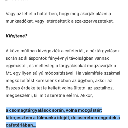
Vagy az lehet a háttérben, hogy meg akarják alázni a
munkaadókat, vagy letérdeltetik a szakszervezeteket.
Kifejtené?
A közelmúltban kivégezték a cafetériát, a bértárgyalások
során az álláspontok fényévnyi távolságban vannak
egymástól, és mellesleg a tárgyalásokat megzavarják a
Mt. egy ilyen súlyú módosításával. Ha valamiféle szakmai
megközelítést keresnénk ebben az ügyben, akkor az
összes érdekeltet le kellett volna ültetni az asztalhoz,
megbeszélni, ki, mit szeretne elérni. Akkor,
a csomagtárgyalások során, volna mozgástér:
kiterjesztem a túlmunka idejét, de cserében engedek a
cafetériában…