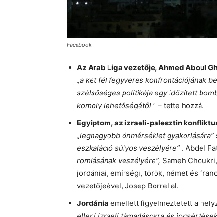
Facebook
Az Arab Liga vezetője, Ahmed Aboul Gh
„a két fél fegyveres konfrontációjának b
szélsőséges politikája egy időzített bomb
komoly lehetőségétől
” – tette hozzá.
Egyiptom, az izraeli-palesztin konflik
„legnagyobb önmérséklet gyakorlására”
s
eszkaláció súlyos veszélyére”
. Abdel Fa
romlásának veszélyére”,
Sameh Choukri, 
jordániai, emírségi, török, német és fran
vezetőjeével, Josep Borrellal.
Jordánia
emellett figyelmeztetett a hely
elleni izraeli támadásokra és jogsértése