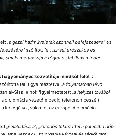
eit
„a gázai hadműveletek azonnali befejezésére”
és
efejezésére”
szólított fel.
„Izrael erőszakos és
a, amely megfosztja a régiót a stabilitás minden
tus hagyományos közvetítője mindkét felet
a
zólította fel, figyelmeztetve
„a folyamatban lévő
ttah al-Sissi elnök figyelmeztetett
„a helyzet további
a diplomácia vezetője pedig telefonon beszélt
cia kollégáival, valamint az európai diplomácia
zet
„volatilitására”,
„különös tekintettel a palesztin nép
kre, amelyeknek Ciszjordánia városai és régiói tanúi