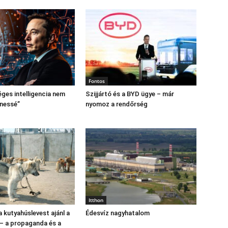
Fontos
ges intelligencia nem
Szijjártó és a BYD ügye – már
enessé”
nyomoz a rendőrség
Itthon
 kutyahúslevest ajánl a
Édesvíz nagyhatalom
 – a propaganda és a