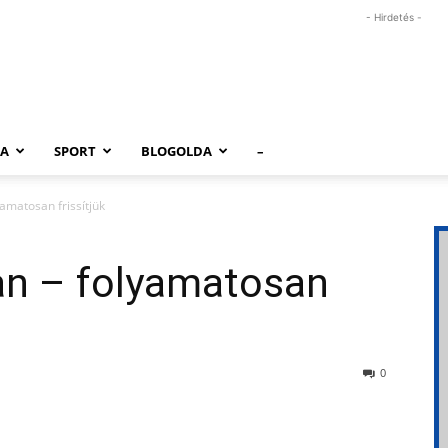
- Hirdetés -
RA
SPORT
BLOGOLDA
–
yamatosan frissítjük
an – folyamatosan
0