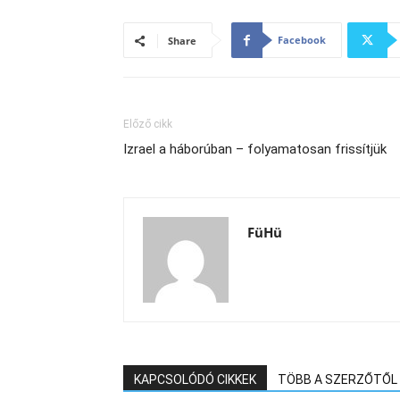
Facebook
Share
Előző cikk
Izrael a háborúban – folyamatosan frissítjük
FüHü
KAPCSOLÓDÓ CIKKEK
TÖBB A SZERZŐTŐL