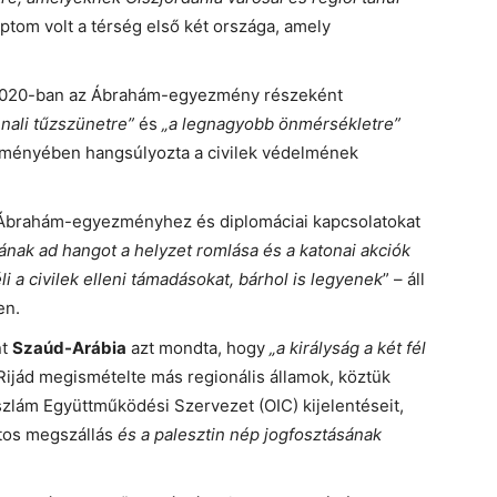
iptom volt a térség első két országa, amely
2020-ban az Ábrahám-egyezmény részeként
nali tűzszünetre”
és
„a legnagyobb önmérsékletre”
zleményében hangsúlyozta a civilek védelmének
z Ábrahám-egyezményhez és diplomáciai kapcsolatokat
ak ad hangot a helyzet romlása és a katonai akciók
li a civilek elleni támadásokat, bárhol is legyenek
” – áll
en.
nt
Szaúd-Arábia
azt mondta, hogy
„a királyság a két fél
Rijád megismételte más regionális államok, köztük
Iszlám Együttműködési Szervezet (OIC) kijelentéseit,
atos megszállás
és a palesztin nép jogfosztásának