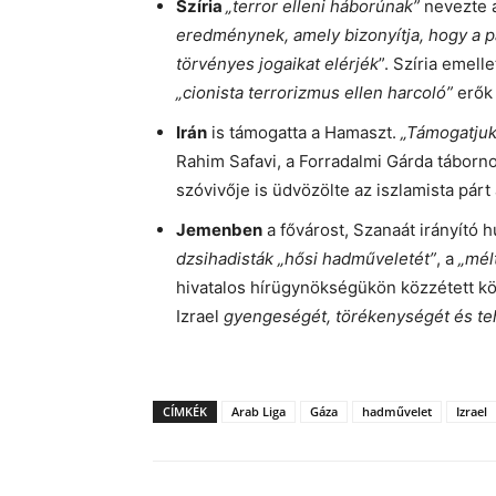
Szíria
„terror elleni háborúnak”
nevezte 
eredménynek, amely bizonyítja, hogy a 
törvényes jogaikat elérjék
”. Szíria emelle
„cionista terrorizmus ellen harcoló”
erők 
Irán
is támogatta a Hamaszt.
„Támogatjuk
Rahim Safavi, a Forradalmi Gárda táborn
szóvivője is üdvözölte az iszlamista párt
Jemenben
a fővárost, Szanaát irányító h
dzsihadisták „hősi hadműveletét”
, a
„mél
hivatalos hírügynökségükön közzétett k
Izrael
gyengeségét, törékenységét és te
CÍMKÉK
Arab Liga
Gáza
hadművelet
Izrael