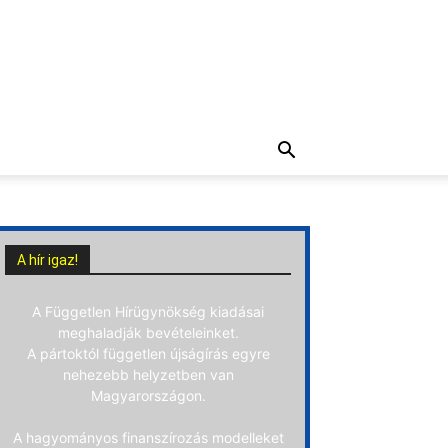
A hír igaz!
A Független Hírügynökség kiadásai
meghaladják bevételeinket.
A pártoktól független újságírás egyre
nehezebb helyzetben van
Magyarországon.
A hagyományos finanszírozás modelleket