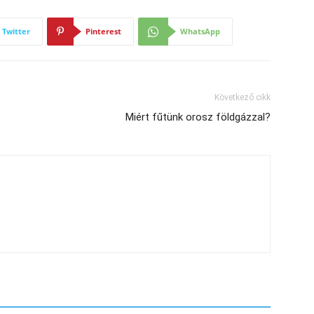
Twitter
Pinterest
WhatsApp
Következő cikk
Miért fűtünk orosz földgázzal?