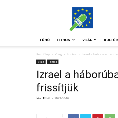
FüHü
FÜHÜ
ITTHON
VILÁG
KULTÚ
Kezdőlap
Világ
Fontos
Izrael a háborúban – fol
Világ
Fontos
Izrael a háborúb
frissítjük
Írta:
FüHü
-
2023-10-07