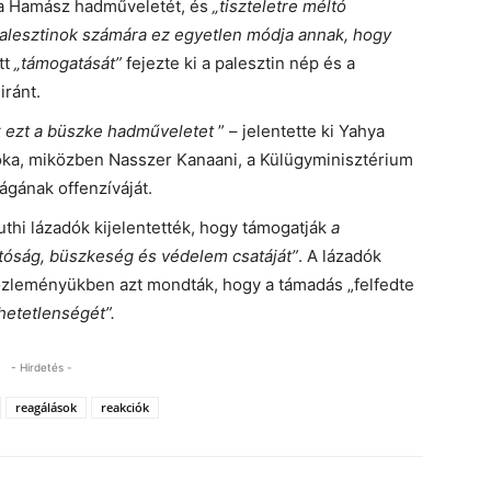
a Hamász hadműveletét, és
„tiszteletre méltó
palesztinok számára ez egyetlen módja annak, hogy
tt
„támogatását”
fejezte ki a palesztin nép és a
iránt.
 ezt a büszke hadműveletet
” – jelentette ki Yahya
oka, miközben Nasszer Kanaani, a Külügyminisztérium
 ágának offenzíváját.
uthi lázadók kijelentették, hogy támogatják
a
tóság, büszkeség és védelem csatáját”
. A lázadók
özleményükben azt mondták, hogy a támadás „felfedte
hetetlenségét”.
- Hirdetés -
reagálások
reakciók