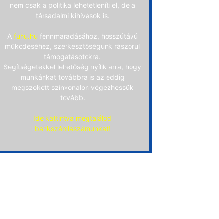
nem csak a politika lehetetleníti el, de a
társadalmi kihívások is.
A
fuhu.hu
fennmaradásához, hosszútávú
működéséhez, szerkesztőségünk rászorul
támogatásotokra.
Segítségetekkel lehetőség nyílik arra, hogy
munkánkat továbbra is az eddig
megszokott színvonalon végezhessük
tovább.
Ide kattintva megtalálod
bankszámlaszámunkat!