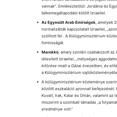
vannak”
. Emlékeztetőül: Jordánia és Egy
békemegállapodást kötött Izraellel.
Az Egyesült Arab Emírségek
, amelyek 
normalizálták kapcsolatait Izraellel,
„azon
szólított fel . A Külügyminisztérium kö
fontosságát.
Marokkó
, amely szintén csatlakozott a
létesített Izraellel,
„mélységes aggodalmán
kitörése miatt a Gázai övezetben, és elíté
a Külügyminisztérium sajtóközleményéb
A külügyminisztérium közleménye szeri
közötti eszkaláció azonnali befejezését.
Kuvait, Irak, Katar és Omán, valamint az 
miszerint a szombati támadás „a folyam
eredménye volt
.”