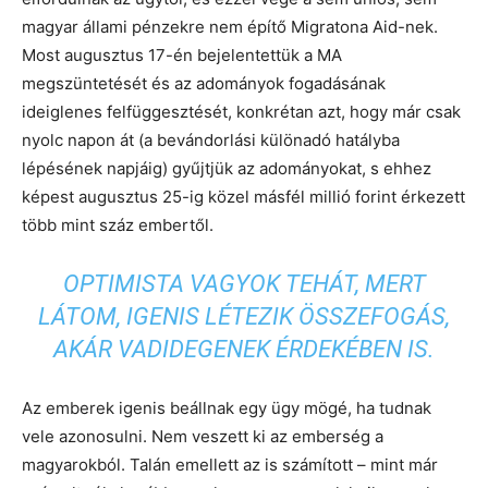
magyar állami pénzekre nem építő Migratona Aid-nek.
Most augusztus 17-én bejelentettük a MA
megszüntetését és az adományok fogadásának
ideiglenes felfüggesztését, konkrétan azt, hogy már csak
nyolc napon át (a bevándorlási különadó hatályba
lépésének napjáig) gyűjtjük az adományokat, s ehhez
képest augusztus 25-ig közel másfél millió forint érkezett
több mint száz embertől.
OPTIMISTA VAGYOK TEHÁT, MERT
LÁTOM, IGENIS LÉTEZIK ÖSSZEFOGÁS,
AKÁR VADIDEGENEK ÉRDEKÉBEN IS.
Az emberek igenis beállnak egy ügy mögé, ha tudnak
vele azonosulni. Nem veszett ki az emberség a
magyarokból. Talán emellett az is számított – mint már