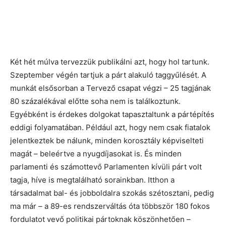
Két hét múlva tervezzük publikálni azt, hogy hol tartunk.
Szeptember végén tartjuk a párt alakuló taggyűlését. A
munkát elsősorban a Tervező csapat végzi – 25 tagjának
80 százalékával előtte soha nem is találkoztunk.
Egyébként is érdekes dolgokat tapasztaltunk a pártépítés
eddigi folyamatában. Például azt, hogy nem csak fiatalok
jelentkeztek be nálunk, minden korosztály képviselteti
magát – beleértve a nyugdíjasokat is. És minden
parlamenti és számottevő Parlamenten kívüli párt volt
tagja, híve is megtalálható sorainkban. Itthon a
társadalmat bal- és jobboldalra szokás szétosztani, pedig
ma már – a 89-es rendszerváltás óta többször 180 fokos
fordulatot vevő politikai pártoknak köszönhetően –