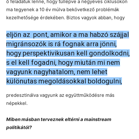
ő feladatuk lenne, hogy túllépve a négyéves ciklusokon
ma tegyenek a 10 év múlva bekövetkező problémák
kezelhetősége érdekében. Biztos vagyok abban, hogy
eljön az pont, amikor a ma habzó szájjal
migránsozók is rá fognak arra jönni,
hogy perspektivikusan kell gondolkodni,
s el kell fogadni, hogy miután mi nem
vagyunk nagyhatalom, nem lehet
különutas megoldásokkal boldogulni,
predesztinálva vagyunk az együttműködésre más
népekkel.
Miben másban terveznek eltérni a mainstream
politikától?