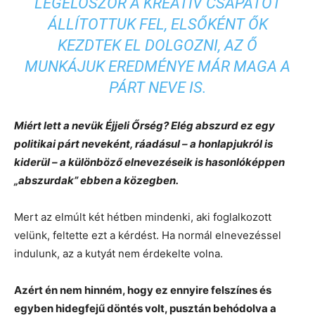
LEGELŐSZÖR A KREATÍV CSAPATOT
ÁLLÍTOTTUK FEL, ELSŐKÉNT ŐK
KEZDTEK EL DOLGOZNI, AZ Ő
MUNKÁJUK EREDMÉNYE MÁR MAGA A
PÁRT NEVE IS.
Miért lett a nevük Éjjeli Őrség? Elég abszurd ez egy
politikai párt neveként, ráadásul – a honlapjukról is
kiderül – a különböző elnevezéseik is hasonlóképpen
„abszurdak” ebben a közegben.
Mert az elmúlt két hétben mindenki, aki foglalkozott
velünk, feltette ezt a kérdést. Ha normál elnevezéssel
indulunk, az a kutyát nem érdekelte volna.
Azért én nem hinném, hogy ez ennyire felszínes és
egyben hidegfejű döntés volt, pusztán behódolva a