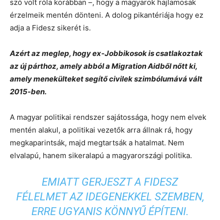
szó volt róla korábban –, hogy a magyarok hajlamosak
érzelmeik mentén dönteni. A dolog pikantériája hogy ez
adja a Fidesz sikerét is.
Azért az meglep, hogy ex-Jobbikosok is csatlakoztak
az új párthoz, amely abból a Migration Aidből nőtt ki,
amely menekülteket segítő civilek szimbólumává vált
2015-ben.
A magyar politikai rendszer sajátossága, hogy nem elvek
mentén alakul, a politikai vezetők arra állnak rá, hogy
megkaparintsák, majd megtartsák a hatalmat. Nem
elvalapú, hanem sikeralapú a magyarországi politika.
EMIATT GERJESZT A FIDESZ
FÉLELMET AZ IDEGENEKKEL SZEMBEN,
ERRE UGYANIS KÖNNYŰ ÉPÍTENI.