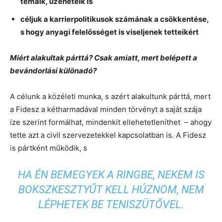
témáik, üzeneteik is
céljuk a karrierpolitikusok számának a csökkentése,
s hogy anyagi felelősséget is viseljenek tetteikért
Miért alakultak párttá? Csak amiatt, mert belépett a
bevándorlási különadó?
A célunk a közéleti munka, s azért alakultunk párttá, mert
a Fidesz a kétharmadával minden törvényt a saját szája
íze szerint formálhat, mindenkit ellehetetleníthet – ahogy
tette azt a civil szervezetekkel kapcsolatban is. A Fidesz
is pártként működik, s
HA ÉN BEMEGYEK A RINGBE, NEKEM IS
BOKSZKESZTYŰT KELL HÚZNOM, NEM
LÉPHETEK BE TENISZÜTŐVEL.