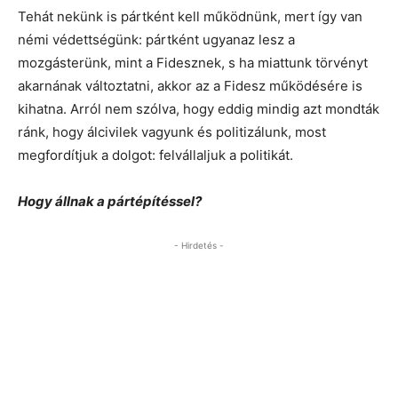
Tehát nekünk is pártként kell működnünk, mert így van
némi védettségünk: pártként ugyanaz lesz a
mozgásterünk, mint a Fidesznek, s ha miattunk törvényt
akarnának változtatni, akkor az a Fidesz működésére is
kihatna. Arról nem szólva, hogy eddig mindig azt mondták
ránk, hogy álcivilek vagyunk és politizálunk, most
megfordítjuk a dolgot: felvállaljuk a politikát.
Hogy állnak a pártépítéssel?
- Hirdetés -