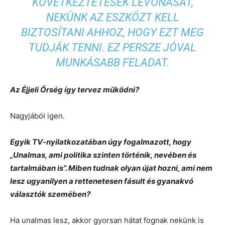
KÖVETKEZTETÉSEK LEVONÁSÁT,
NEKÜNK AZ ESZKÖZT KELL
BIZTOSÍTANI AHHOZ, HOGY EZT MEG
TUDJÁK TENNI. EZ PERSZE JÓVAL
MUNKÁSABB FELADAT.
Az Éjjeli Őrség így tervez működni?
Nagyjából igen.
Egyik TV-nyilatkozatában úgy fogalmazott, hogy
„Unalmas, ami politika szinten történik, nevében és
tartalmában is”. Miben tudnak olyan újat hozni, ami nem
lesz ugyanilyen a rettenetesen fásult és gyanakvó
választók szemében?
Ha unalmas lesz, akkor gyorsan hátat fognak nekünk is