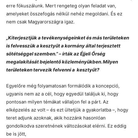
erre fókuszálunk. Mert rengeteg olyan feladat van,
amelyeket összefogás nélkül nehéz megoldani. És ez
nem csak Magyarországra igaz.
„Kiterjesztjük a tevékenységeinket és más területeken
is felvesszük a kesztyűt a kormány által terjesztett
sötétséggel szemben.” – írták az Éjjeli Őrség
megalakítását bejelentő közleményükben. Milyen
területeken tervezik felvenni a kesztyűt?
Egyelőre még folyamatosan formálódik a koncepció,
ugyanis nem az a cél, hogy egyedül találjuk ki, hogy
pontosan milyen témákat vállaljon fel a párt. Az
elképzelés az volt – és ezt ültetjük a gyakorlatba –, hogy
teret adjunk azoknak, akik hozzánk hasonlóan
gondolkodva szeretnének változásokat elérni. Ez eddig
be is jött,