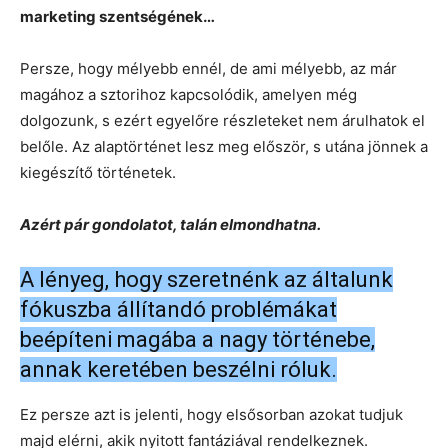
marketing szentségének…
Persze, hogy mélyebb ennél, de ami mélyebb, az már
magához a sztorihoz kapcsolódik, amelyen még
dolgozunk, s ezért egyelőre részleteket nem árulhatok el
belőle. Az alaptörténet lesz meg először, s utána jönnek a
kiegészítő történetek.
Azért pár gondolatot, talán elmondhatna.
A lényeg, hogy szeretnénk az általunk
fókuszba állítandó problémákat
beépíteni magába a nagy történebe,
annak keretében beszélni róluk.
Ez persze azt is jelenti, hogy elsősorban azokat tudjuk
majd elérni, akik nyitott fantáziával rendelkeznek.