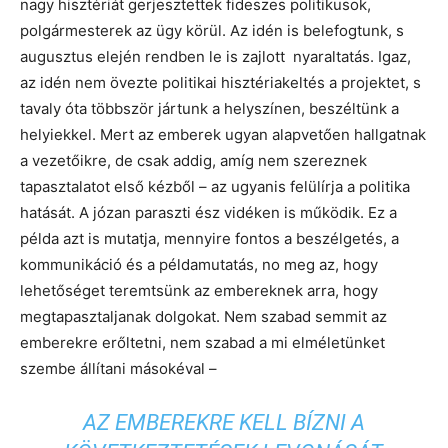
nagy hisztériát gerjesztettek fideszes politikusok,
polgármesterek az ügy körül. Az idén is belefogtunk, s
augusztus elején rendben le is zajlott nyaraltatás. Igaz,
az idén nem övezte politikai hisztériakeltés a projektet, s
tavaly óta többször jártunk a helyszínen, beszéltünk a
helyiekkel.
Mert az emberek ugyan alapvetően hallgatnak
a vezetőikre, de csak addig, amíg nem szereznek
tapasztalatot első kézből – az ugyanis felülírja a politika
hatását.
A józan paraszti ész vidéken is működik. Ez a
példa azt is mutatja, mennyire fontos a beszélgetés, a
kommunikáció és a példamutatás, no meg az, hogy
lehetőséget teremtsünk az embereknek arra, hogy
megtapasztaljanak dolgokat. Nem szabad semmit az
emberekre erőltetni, nem szabad a mi elméletünket
szembe állítani másokéval –
AZ EMBEREKRE KELL BÍZNI A