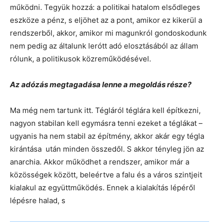
működni. Tegyük hozzá: a politikai hatalom elsődleges
eszköze a pénz, s eljöhet az a pont, amikor ez kikerül a
rendszerből, akkor, amikor mi magunkról gondoskodunk
nem pedig az általunk lerótt adó elosztásából az állam
rólunk, a politikusok közreműködésével.
Az adózás megtagadása lenne a megoldás része?
Ma még nem tartunk itt. Tégláról téglára kell építkezni,
nagyon stabilan kell egymásra tenni ezeket a téglákat –
ugyanis ha nem stabil az építmény, akkor akár egy tégla
kirántása után minden összedől. S akkor tényleg jön az
anarchia. Akkor működhet a rendszer, amikor már a
közösségek között, beleértve a falu és a város szintjeit
kialakul az együttműködés. Ennek a kialakítás lépéről
lépésre halad, s