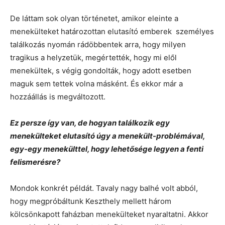
De láttam sok olyan történetet, amikor eleinte a
menekülteket határozottan elutasító emberek személyes
találkozás nyomán rádöbbentek arra, hogy milyen
tragikus a helyzetük, megértették, hogy mi elől
menekültek, s végig gondolták, hogy adott esetben
maguk sem tettek volna másként. És ekkor már a
hozzáállás is megváltozott.
Ez persze így van, de hogyan találkozik egy
menekülteket elutasító úgy a menekült-problémával,
egy-egy menekülttel, hogy lehetősége legyen a fenti
felismerésre?
Mondok konkrét példát. Tavaly nagy balhé volt abból,
hogy megpróbáltunk Keszthely mellett három
kölcsönkapott faházban menekülteket nyaraltatni. Akkor