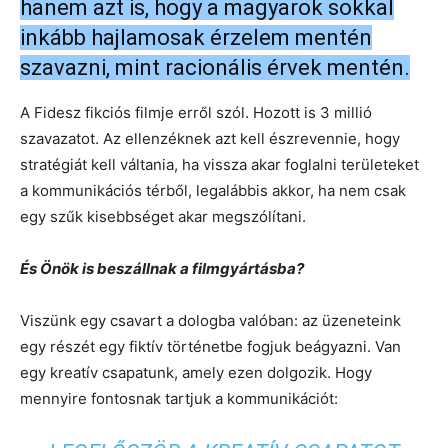
hanem azt is, hogy a magyarok sokkal
inkább hajlamosak érzelem mentén
szavazni, mint racionális érvek mentén.
A Fidesz fikciós filmje erről szól. Hozott is 3 millió
szavazatot. Az ellenzéknek azt kell észrevennie, hogy
stratégiát kell váltania, ha vissza akar foglalni területeket
a kommunikációs térből, legalábbis akkor, ha nem csak
egy szűk kisebbséget akar megszólítani.
És Önök is beszállnak a filmgyártásba?
Viszünk egy csavart a dologba valóban: az üzeneteink
egy részét egy fiktív történetbe fogjuk beágyazni. Van
egy kreatív csapatunk, amely ezen dolgozik. Hogy
mennyire fontosnak tartjuk a kommunikációt: