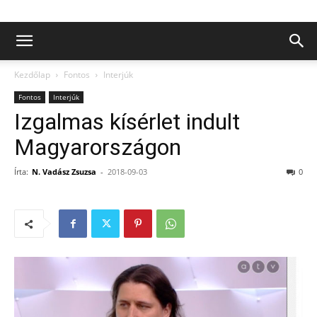
Kezdőlap
Fontos
Interjúk
Fontos
Interjúk
Izgalmas kísérlet indult
Magyarországon
Írta:
N. Vadász Zsuzsa
-
2018-09-03
0