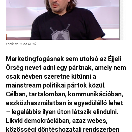
Fotó: Youtube (ATV)
Marketingfogásnak sem utolsó az Éjjeli
Őrség nevet adni egy pártnak, amely nem
csak névben szeretne kitűnni a
mainstream politikai pártok közül.
Célban, tartalomban, kommunikációban,
eszközhasználatban is egyedülálló lehet
– legalábbis ilyen úton látszik elindulni.
Likvid demokráciában, azaz webes,
közösségi döntéshozatali rendszerben