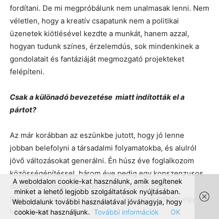
fordítani. De mi megpróbálunk nem unalmasak lenni. Nem
véletlen, hogy a kreatív csapatunk nem a politikai
üzenetek kiötlésével kezdte a munkát, hanem azzal,
hogyan tudunk színes, érzelemdús, sok mindenkinek a
gondolatait és fantáziáját megmozgató projekteket
felépíteni.
Csak a különadó bevezetése miatt indították el a
pártot?
Az már korábban az eszünkbe jutott, hogy jó lenne
jobban belefolyni a társadalmi folyamatokba, és alulról
jövő változásokat generálni. Én húsz éve foglalkozom
közösségépítéssel, három éve pedig egy konszenzusos
A weboldalon cookie-kat használunk, amik segítenek
döntések alapján működő mikroközösségben
minket a lehető legjobb szolgáltatások nyújtásában.
tapasztalhatom meg, hogy így is lehet működtetni egy
Weboldalunk további használatával jóváhagyja, hogy
közösséget.
cookie-kat használjunk.
További információk
OK