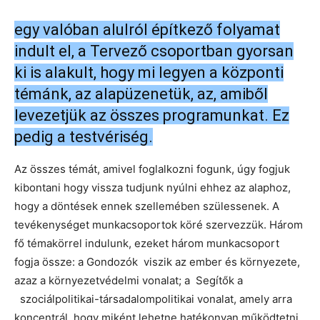
egy valóban alulról építkező folyamat
indult el, a Tervező csoportban gyorsan
ki is alakult, hogy mi legyen a központi
témánk, az alapüzenetük, az, amiből
levezetjük az összes programunkat. Ez
pedig a testvériség.
Az összes témát, amivel foglalkozni fogunk, úgy fogjuk
kibontani hogy vissza tudjunk nyúlni ehhez az alaphoz,
hogy a döntések ennek szellemében szülessenek. A
tevékenységet munkacsoportok köré szervezzük. Három
fő témakörrel indulunk, ezeket három munkacsoport
fogja össze: a Gondozók viszik az ember és környezete,
azaz a környezetvédelmi vonalat; a Segítők a
szociálpolitikai-társadalompolitikai vonalat, amely arra
koncentrál, hogy miként lehetne hatékonyan működtetni