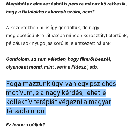
Magából az elnevezésből is persze már az következik,
hogy a fiatalokhoz akarnak szólni, nem?
A kezdetekben mi is így gondoltuk, de nagy
meglepetésünkre láthatóan minden korosztályt elértünk,
például sok nyugdíjas korú is jelentkezett nálunk.
Gondolom, az sem véletlen, hogy filmről beszél,
olyanokat mond, mint „vetít a Fidesz”, stb.
Fogalmazzunk úgy: van egy pszichés
motívum, s a nagy kérdés, lehet-e
kollektív terápiát végezni a magyar
társadalmon.
Ez lenne a céljuk?