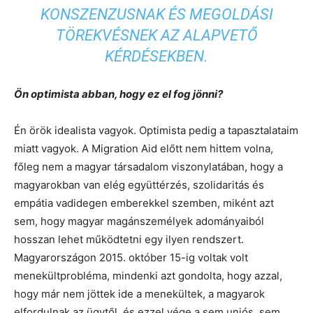
KONSZENZUSNAK ÉS MEGOLDÁSI
TÖREKVÉSNEK AZ ALAPVETŐ
KÉRDÉSEKBEN.
Ön optimista abban, hogy ez el fog jönni?
Én örök idealista vagyok. Optimista pedig a tapasztalataim
miatt vagyok. A Migration Aid előtt nem hittem volna,
főleg nem a magyar társadalom viszonylatában, hogy a
magyarokban van elég együttérzés, szolidaritás és
empátia vadidegen emberekkel szemben, miként azt
sem, hogy magyar magánszemélyek adományaiból
hosszan lehet működtetni egy ilyen rendszert.
Magyarországon 2015. október 15-ig voltak volt
menekültprobléma, mindenki azt gondolta, hogy azzal,
hogy már nem jöttek ide a menekültek, a magyarok
elfordulnak az ügytől, és ezzel vége a sem uniós, sem