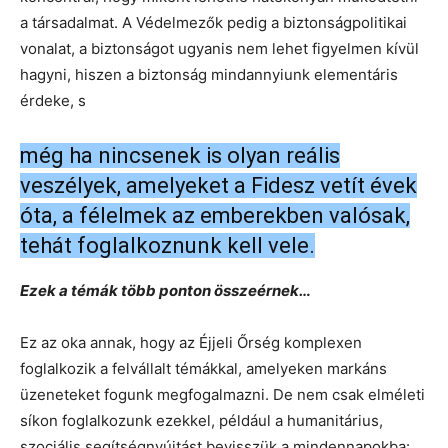
a társadalmat. A Védelmezők pedig a biztonságpolitikai
vonalat, a biztonságot ugyanis nem lehet figyelmen kívül
hagyni, hiszen a biztonság mindannyiunk elementáris
érdeke, s
még ha nincsenek is olyan reális
veszélyek, amelyeket a Fidesz vetít évek
óta, a félelmek az emberekben valósak,
tehát foglalkoznunk kell vele.
Ezek a témák több ponton összeérnek…
Ez az oka annak, hogy az Éjjeli Őrség komplexen
foglalkozik a felvállalt témákkal, amelyeken markáns
üzeneteket fogunk megfogalmazni. De nem csak elméleti
síkon foglalkozunk ezekkel, például a humanitárius,
szociális segítségnyújtást bevisszük a mindennapokba: