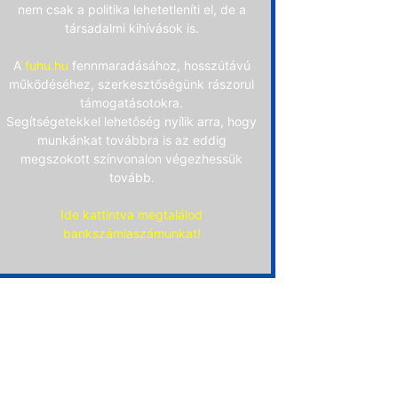
nem csak a politika lehetetleníti el, de a
társadalmi kihívások is.
A
fuhu.hu
fennmaradásához, hosszútávú
működéséhez, szerkesztőségünk rászorul
támogatásotokra.
Segítségetekkel lehetőség nyílik arra, hogy
munkánkat továbbra is az eddig
megszokott színvonalon végezhessük
tovább.
Ide kattintva megtalálod
bankszámlaszámunkat!