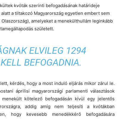
ekültek kvóták szerinti befogadásának határideje
 alatt a tiltakozó Magyarország egyetlen embert sem
g, Olaszország), amelyeket a menekülthullám leginkább
tamegállapodás született.
GNAK ELVILEG 1294
KELL BEFOGADNIA.
tt, kérdés, hogy a most induló eljárás mikor zárul le.
tani áprilisi magyarországi parlamenti választások
menekült kötelező befogadásán kívül egy jelentős
rországra, addig amíg nem teljesíti a kvótákban
etlen, hogy kevesebb menedékkérő befogadására