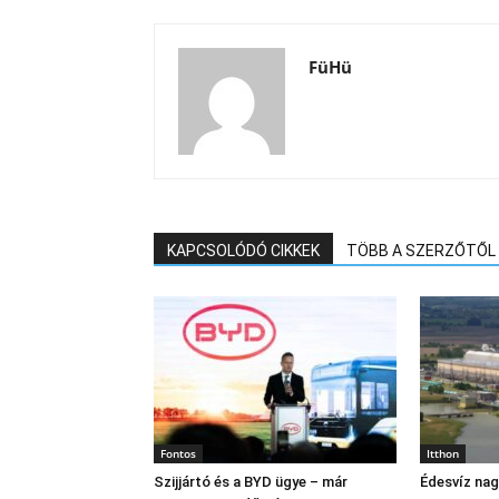
FüHü
KAPCSOLÓDÓ CIKKEK
TÖBB A SZERZŐTŐL
Fontos
Itthon
Szijjártó és a BYD ügye – már
Édesvíz na