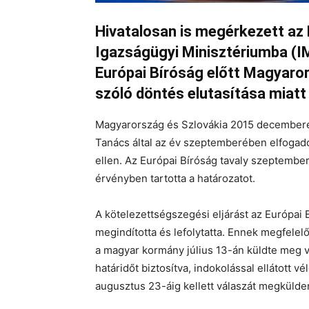
Hivatalosan is megérkezett az 
Igazságügyi Minisztériumba (IM)
Európai Bíróság előtt Magyaror
szóló döntés elutasítása miatt
Magyarország és Szlovákia 2015 decemberé
Tanács által az év szeptemberében elfogad
ellen. Az Európai Bíróság tavaly szeptembe
érvényben tartotta a határozatot.
A kötelezettségszegési eljárást az Európai B
megindította és lefolytatta. Ennek megfelelő
a magyar kormány július 13-án küldte meg vá
határidőt biztosítva, indokolással ellátott
augusztus 23-áig kellett válaszát megkülde