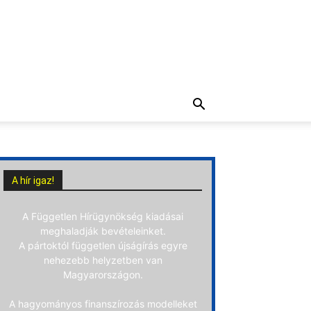
A hír igaz!
A Független Hírügynökség kiadásai
meghaladják bevételeinket.
A pártoktól független újságírás egyre
nehezebb helyzetben van
Magyarországon.
A hagyományos finanszírozás modelleket