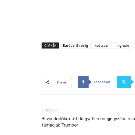
CÍMKÉK
Európai Bíróság
kvótaper
migráció
Facebook
Share
Előző cikk
Bevándorlókra tett kegyetlen megjegyzése mia
támadják Trumpot