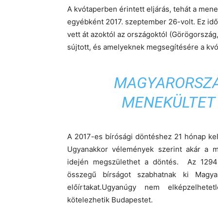
A kvótaperben érintett eljárás, tehát a men
egyébként 2017. szeptember 26-volt. Ez idő
vett át azoktól az országoktól (Görögorszá
sújtott, és amelyeknek megsegítésére a kvó
MAGYARORSZÁ
MENEKÜLTET 
A 2017-es bírósági döntéshez 21 hónap kelle
Ugyanakkor vélemények szerint akár a mos
idején megszülethet a döntés. Az 1294 
összegű bírságot szabhatnak ki Magya
előírtakat.Ugyanúgy nem elképzelhet
kötelezhetik Budapestet.