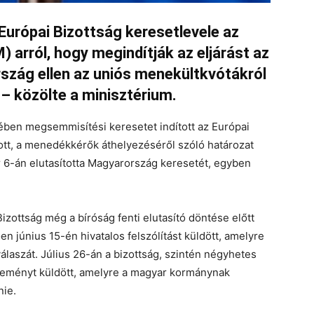
Európai Bizottság keresetlevele az
 arról, hogy megindítják az eljárást az
szág ellen az uniós menekültkvótákról
 – közölte a minisztérium.
ben megsemmisítési keresetet indított az Európai
ott, a menedékkérők áthelyezéséről szóló határozat
r 6-án elutasította Magyarország keresetét, egyben
izottság még a bíróság fenti elutasító döntése előtt
en június 15-én hivatalos felszólítást küldött, amelyre
laszát. Július 26-án a bizottság, szintén négyhetes
 véleményt küldött, amelyre a magyar kormánynak
nie.