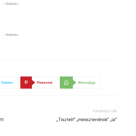
- Hirdetés -
- Hirdetés -
Twitter
Pinterest
WhatsApp
Következő cikk
tt
„Tisztelt” „miniszterelnök” „úr”