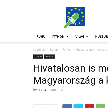
FüHü
FÜHÜ
ITTHON
VILÁG
KULTÚ
Kezdőlap
Itthon
Fontos
Hivatalosan is megkapta
Itthon
Fontos
Hivatalosan is m
Magyarország a 
Írta:
FüHü
-
2018-01-12