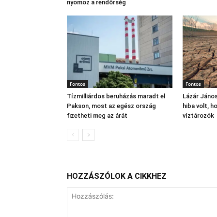
nyomoz a rendőrség
Fontos
Fontos
Tízmilliárdos beruházás maradt el
Lázár János
Pakson, most az egész ország
hiba volt, 
fizetheti meg az árát
víztározók
HOZZÁSZÓLOK A CIKKHEZ