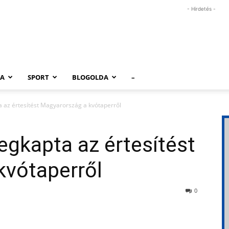
- Hirdetés -
RA
SPORT
BLOGOLDA
–
 az értesítést Magyarország a kvótaperről
egkapta az értesítést
kvótaperről
0