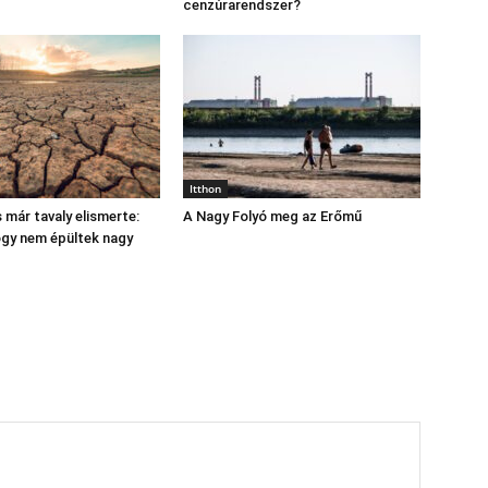
cenzúrarendszer?
Itthon
 már tavaly elismerte:
A Nagy Folyó meg az Erőmű
hogy nem épültek nagy