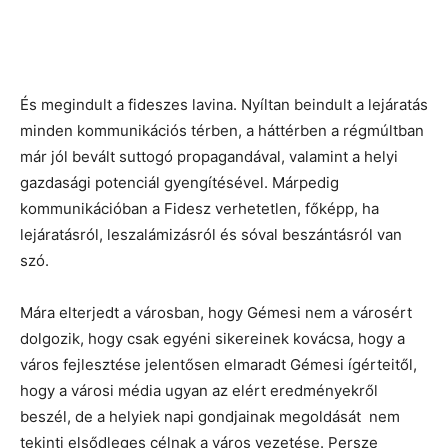
És megindult a fideszes lavina. Nyíltan beindult a lejáratás
minden kommunikációs térben, a háttérben a régmúltban
már jól bevált suttogó propagandával, valamint a helyi
gazdasági potenciál gyengítésével. Márpedig
kommunikációban a Fidesz verhetetlen, főképp, ha
lejáratásról, leszalámizásról és sóval beszántásról van
szó.
Mára elterjedt a városban, hogy Gémesi nem a városért
dolgozik, hogy csak egyéni sikereinek kovácsa, hogy a
város fejlesztése jelentősen elmaradt Gémesi ígérteitől,
hogy a városi média ugyan az elért eredményekről
beszél, de a helyiek napi gondjainak megoldását nem
tekinti elsődleges célnak a város vezetése. Persze