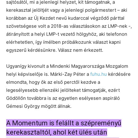
sajtósától, mi a jelenlegi helyzet, kit támogatnak, a
kerekasztal jelöltjét vagy a jelenlegi polgármestert – aki
korábban az Új Kezdet nevű kudarccal végződő párttal
szövetségese volt a 2018-as választásokon az LMP-nek -,
átirányított a helyi LMP-t vezető hölgyhöz, aki telefonon
elérhetetlen, így ímélben próbálkozunk választ kapni
egyszerű kérdésünkre. Válasz nem érkezett.
Ugyanígy kivonult a Mindenki Magyarországa Mozgalom
helyi képviselője is. Márki-Zay Péter a
fuhu.hu
kérdésére
elmondta, hogy ők az első perctől kezdve a
legesélyesebb ellenzéki jelölteket támogatják, ezért
Gödöllőn továbbra is az egyetlen esélyesen aspiráló
Gémesi György mögött állnak.
A Momentum is felállt a szépreményű
kerekasztaltól, ahol két ülés után