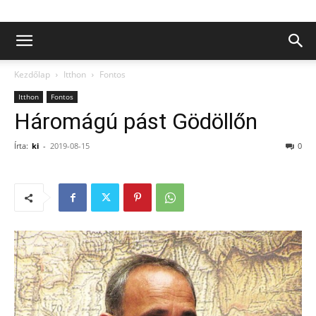
Kezdőlap
Itthon
Fontos
Itthon
Fontos
Háromágú pást Gödöllőn
Írta:
ki
-
2019-08-15
0