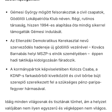
Gémesi György mögött felsorakoztak a civil csapatok,
Gödöllői Lokálpatrióta Klub néven. Régi, rutinos
társaság, hiszen 1994-es alapítása óta mindig sikerrel
támogatták Gémesi indulását.
Az Ellenzéki Demokratikus Kerekasztal nevű
szerveződés hadereje új gödöllői vezérével – Kovács
Barnabás helyi MSZP-s elnök személyében – éppen
hadi taktikája kidolgozásán fáradozik.
A kormánypártok képviseletében Kolozs Csaba, a
KDNP-s farkasbőrből kivetkőzött és civil bőrbe bújt
szereplő szerelkezett fel a szükséges pénz-paripa-
fegyver hármasával.
Idáig minden világosnak és tisztának tűnhet, ám a helyzet
valójában nem ilyen egyszerű és végképpen nem világos.