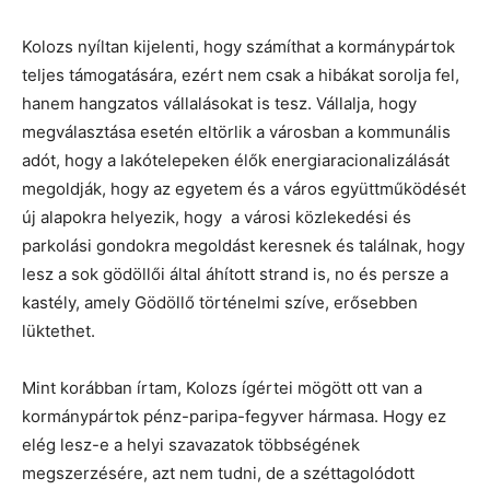
Kolozs nyíltan kijelenti, hogy számíthat a kormánypártok
teljes támogatására, ezért nem csak a hibákat sorolja fel,
hanem hangzatos vállalásokat is tesz. Vállalja, hogy
megválasztása esetén eltörlik a városban a kommunális
adót, hogy a lakótelepeken élők energiaracionalizálását
megoldják, hogy az egyetem és a város együttműködését
új alapokra helyezik, hogy a városi közlekedési és
parkolási gondokra megoldást keresnek és találnak, hogy
lesz a sok gödöllői által áhított strand is, no és persze a
kastély, amely Gödöllő történelmi szíve, erősebben
lüktethet.
Mint korábban írtam, Kolozs ígértei mögött ott van a
kormánypártok pénz-paripa-fegyver hármasa. Hogy ez
elég lesz-e a helyi szavazatok többségének
megszerzésére, azt nem tudni, de a széttagolódott