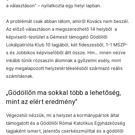
a választáson” – nyilatkozta egy helyi lapban.
A problémát csak abban látom, amiről Kovács nem beszél.
Az előző választáson a megszerezhető 14 helyből a
képviselő-testület a Gémesit támogató Gödöllői
Lokálpatrióta Klub 10 tagjából, két fideszesből, 1-1 MSZP-
s és Jobbikos képviselőből állt össze. Hm… innen nézve
inkább tűnik rózsaszín álomnak a győzelmi esély, mint
egy megalapozott helyzetértékelésből származó reális
számításnak.
„Gödöllőn ma sokkal több a lehetőség,
mint az elért eredmény”
Végezetül nézzük, mi a helyzet a kormánypártok által
támogatott és a Gödöllői Római Katolikus Egyházközség
tagjaként ismert, jelentős cserkészmúlttal és a gödöllői