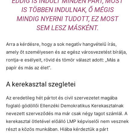
EDDIG IS INDULT MINDEN PÁRT, MOST
IS TÖBBEN INDULNAK, Ő MÉGIS
MINDIG NYERNI TUDOTT, EZ MOST
SEM LESZ MÁSKÉNT.
Arra a kérdésre, hogy a sok negatív hangvételű írás,
amely őt személyesen és az egész városvezetést bírálja,
rontja-e esélyeit, rövid és tömör választ adott: „Más a
papír és más az élet”.
A kerekasztal szegletei
Az eredetileg hét pártot és civil szervezetet magába
foglaló gödöllői Ellenzéki Demokratikus Kerekasztalnak
nevezett szerveződés ma már csak négy tagot számlál. A
kerekasztal ötletével előálló LMP képviselői nem vesznek
részt a közös munkában. Hiába kérdeztük a párt