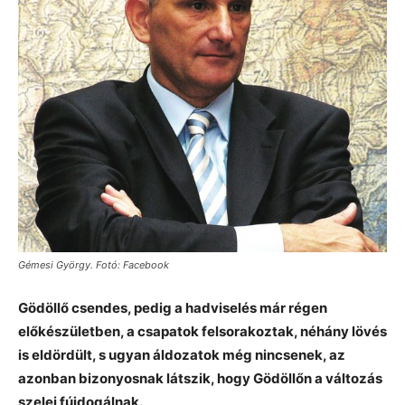
Gémesi György. Fotó: Facebook
Gödöllő csendes, pedig a hadviselés már régen
előkészületben, a csapatok felsorakoztak, néhány lövés
is eldördült, s ugyan áldozatok még nincsenek, az
azonban bizonyosnak látszik, hogy Gödöllőn a változás
szelei fújdogálnak.