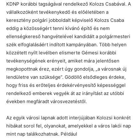
KDNP korábbi tagságával rendelkező Kolozs Csabával. A
vállalkozóként tevékenykedő és előéletében a
keresztény polgári jobboldalt képviselő Kolozs Csaba
eddig a közösségért tenni kívánó építő és nem
ellenségkereső hangvételével kandidált a polgármesteri
szék elfoglalásáért indított kampányában. Több helyen
közzétett nyílt levélben elismerte Gémesi korábbi
tevékenységének erényeit, amiket mára jelentősen
megkopottnak érez, ezért úgy gondolja, „a városnak új
lendületre van szüksége”. Gödöllő elsődleges érdeke,
hogy friss és erőteljes érdekérvényesítő képességgel
rendelkező emberek vegyék át az irányítást az utóbbi
években megfáradt városvezetéstől.
Az egyik városi lapnak adott interjújában Kolozsi konkrét
hibákat sorol fel, olyanokat, amelyekkel a város lakói nap
mint nap találkozhatnak. Például