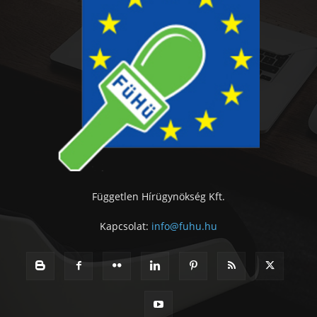
Független Hírügynökség Kft.
Kapcsolat:
info@fuhu.hu