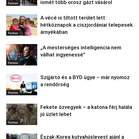
ismét több orosz gázt vásárol
Fontos
A vécé is tiltott terület lett:
hétköznapok a ciszjordániai telepesek
árnyékában
Fontos
„A mesterséges intelligencia nem
válhat ingyenessé”
Fontos
Szijjártó és a BYD ügye – már nyomoz
a rendőrség
Fontos
Fekete özvegyek – a katona férj halála
jó üzlet lehet
Fontos
Észak‑Korea kutyahúslevest ajánl a