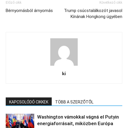
Előző cikk
Következő cikk
Bérnyomásból árnyomás
Trump csúcstalálkozót javasol
Kínának Hongkong ügyében
ki
KAPCSOLÓDÓ CIKKEK
TÖBB A SZERZŐTŐL
Washington vámokkal vágná el Putyin
energiaforrásait, miközben Európa