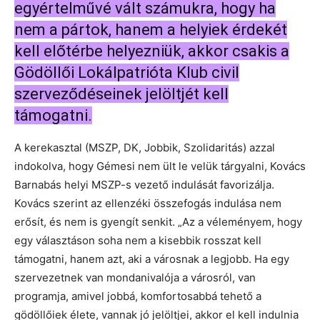
egyértelművé vált számukra, hogy ha
nem a pártok, hanem a helyiek érdekét
kell előtérbe helyezniük, akkor csakis a
Gödöllői Lokálpatrióta Klub civil
szerveződéseinek jelöltjét kell
támogatni.
A kerekasztal (MSZP, DK, Jobbik, Szolidaritás) azzal
indokolva, hogy Gémesi nem ült le velük tárgyalni, Kovács
Barnabás helyi MSZP-s vezető indulását favorizálja.
Kovács szerint az ellenzéki összefogás indulása nem
erősít, és nem is gyengít senkit. „Az a véleményem, hogy
egy választáson soha nem a kisebbik rosszat kell
támogatni, hanem azt, aki a városnak a legjobb. Ha egy
szervezetnek van mondanivalója a városról, van
programja, amivel jobbá, komfortosabbá tehető a
gödöllőiek élete, vannak jó jelöltjei, akkor el kell indulnia