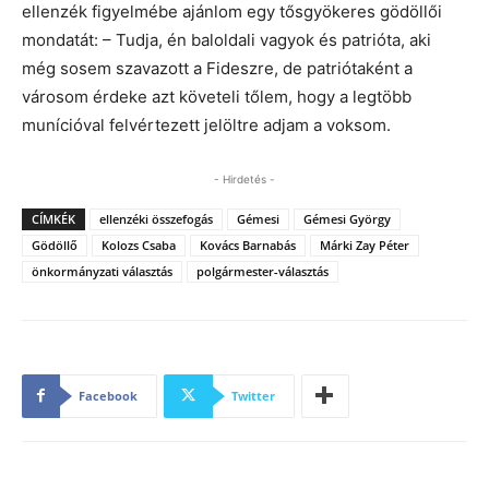
ellenzék figyelmébe ajánlom egy tősgyökeres gödöllői
mondatát: – Tudja, én baloldali vagyok és patrióta, aki
még sosem szavazott a Fideszre, de patriótaként a
városom érdeke azt követeli tőlem, hogy a legtöbb
munícióval felvértezett jelöltre adjam a voksom.
- Hirdetés -
CÍMKÉK
ellenzéki összefogás
Gémesi
Gémesi György
Gödöllő
Kolozs Csaba
Kovács Barnabás
Márki Zay Péter
önkormányzati választás
polgármester-választás
Facebook
Twitter