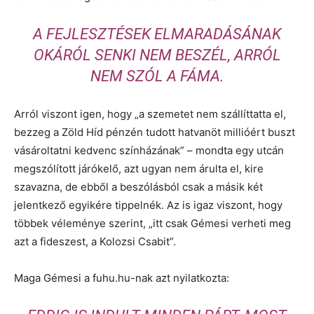
A FEJLESZTÉSEK ELMARADÁSÁNAK
OKÁRÓL SENKI NEM BESZÉL, ARRÓL
NEM SZÓL A FÁMA.
Arról viszont igen, hogy „a szemetet nem szállíttatta el,
bezzeg a Zöld Híd pénzén tudott hatvanöt millióért buszt
vásároltatni kedvenc színházának” – mondta egy utcán
megszólított járókelő, azt ugyan nem árulta el, kire
szavazna, de ebből a beszólásból csak a másik két
jelentkező egyikére tippelnék. Az is igaz viszont, hogy
többek véleménye szerint, „itt csak Gémesi verheti meg
azt a fideszest, a Kolozsi Csabit”.
Maga Gémesi a fuhu.hu-nak azt nyilatkozta: