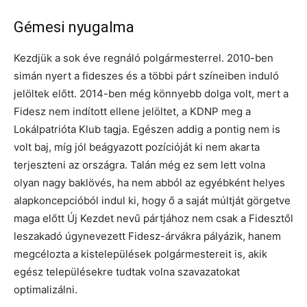
Gémesi nyugalma
Kezdjük a sok éve regnáló polgármesterrel. 2010-ben
simán nyert a fideszes és a többi párt színeiben induló
jelöltek előtt. 2014-ben még könnyebb dolga volt, mert a
Fidesz nem indított ellene jelöltet, a KDNP meg a
Lokálpatrióta Klub tagja. Egészen addig a pontig nem is
volt baj, míg jól beágyazott pozícióját ki nem akarta
terjeszteni az országra. Talán még ez sem lett volna
olyan nagy baklövés, ha nem abból az egyébként helyes
alapkoncepcióból indul ki, hogy ő a saját múltját görgetve
maga előtt Új Kezdet nevű pártjához nem csak a Fidesztől
leszakadó úgynevezett Fidesz-árvákra pályázik, hanem
megcélozta a kistelepülések polgármestereit is, akik
egész településekre tudtak volna szavazatokat
optimalizálni.