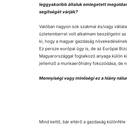
leggyakoribb általuk emlegetett megolda
segítségét várják?
Valóban nagyon sok szakmai és/vagy vállala
üzletemberrel volt alkalmam beszélgetni az 
ki, hogy a magyar gazdaság növekedésének
Ez persze európai ügy is, de az Európai Bi
Magyarországgal foglalkozó anyaga külön k
jellemző a munkaerőhiány fokozódása, de ná
Mennyiségi vagy minőségi ez a hiány nálu
Mind kettő, bár eltérő a gazdaság különféle