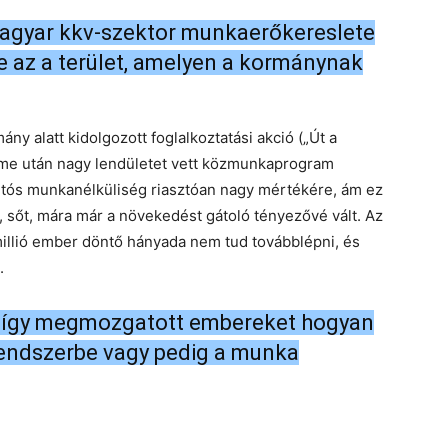
magyar kkv-szektor munkaerőkereslete
se az a terület, amelyen a kormánynak
ny alatt kidolgozott foglalkoztatási akció („Út a
lme után nagy lendületet vett közmunkaprogram
tartós munkanélküliség riasztóan nagy mértékére, ám ez
, sőt, mára már a növekedést gátoló tényezővé vált. Az
illió ember döntő hányada nem tud továbblépni, és
.
az így megmozgatott embereket hogyan
 rendszerbe vagy pedig a munka