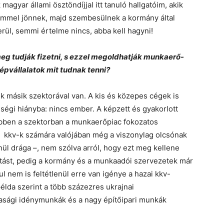
agyar állami ösztöndíjjal itt tanuló hallgatóim, akik
römmel jönnek, majd szembesülnek a kormány által
rül, semmi értelme nincs, abba kell hagyni!
eg tudják fizetni, s ezzel megoldhatják munkaerő-
épvállalatok mit tudnak tenni?
 másik szektorával van. A kis és közepes cégek is
ségi hiányba: nincs ember. A képzett és gyakorlott
bben a szektorban a munkaerőpiac fokozatos
 kkv-k számára valójában még a viszonylag olcsónak
ül drága –, nem szólva arról, hogy ezt meg kellene
hatást, pedig a kormány és a munkaadói szervezetek már
l nem is feltétlenül erre van igénye a hazai kkv-
példa szerint a több százezres ukrajnai
sági idénymunkák és a nagy építőipari munkák