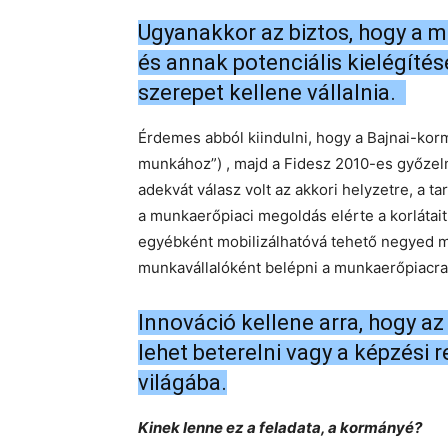
Ugyanakkor az biztos, hogy a 
és annak potenciális kielégíté
szerepet kellene vállalnia.
Érdemes abból kiindulni, hogy a Bajnai-kormá
munkához”) , majd a Fidesz 2010-es győze
adekvát válasz volt az akkori helyzetre, a 
a munkaerőpiaci megoldás elérte a korlátait
egyébként mobilizálhatóvá tehető negyed m
munkavállalóként belépni a munkaerőpiacra
Innováció kellene arra, hogy 
lehet beterelni vagy a képzési
világába.
Kinek lenne ez a feladata, a kormányé?