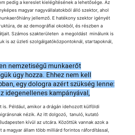
m pedig a kereslet kielégítésének a lehetősége. Az
nyképes magyar nagyvállalatokból álló szektor, ahol
munkaerőhiány jellemző. E hatékony szektor igényét
truktúra, de az demográfiai okokból, és részben a
átjait. Számos szakterületen a megoldást minálunk is
uk is az üzleti szolgálgatóközpontoknál, startapoknál,
ilyen nemzetiségű munkaerőt
égük úgy hozza. Ehhez nem kell
ban, egy dologra azért szükség lenne:
 az idegenellenes kampányával,
s. Például, amikor a drágán idehozott külföldi
gránsnak nézik. Az itt dolgozó, tanuló, kutató
udapesten kívül az utcára. Közöttük vannak azok a
 a magyar állam több milliárd forintos ráfordítással,