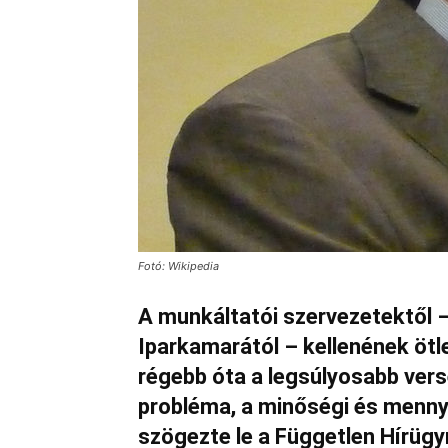
Fotó: Wikipedia
A munkáltatói szervezetektől 
Iparkamarától – kellenének ötle
régebb óta a legsúlyosabb ver
probléma, a minőségi és menn
szögezte le a Független Hírüg