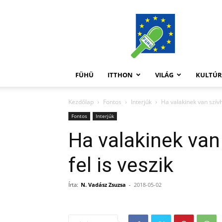
FüHü
FÜHÜ
ITTHON
VILÁG
KULTÚ
Kezdőlap
Fontos
Interjúk
Ha valakinek van szívh
Fontos
Interjúk
Ha valakinek van
fel is veszik
Írta:
N. Vadász Zsuzsa
-
2018-05-02