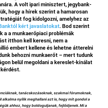
ára. A volt ipari minisztert, jegybank-
ük, hogy a hírek szerint a hamarosan
tratégiát fog kidolgozni, amelyhez az
anktól kért javaslatokat
. Bod szerint
k a a munkaerőpiaci problémák
st itthon kell keresni, nem a
llió embert kellene és lehetne átterelni
tudunk behozni munkaerőt – mert tudunk
ágon belül megoldani a kereslet-kínálat
 kérdést.
erenciáknak, tanácskozásoknak, szakmai fórumoknak,
 alkalma nyílik meghallani azt is, hogy mit gondol a
gük ahhoz, hogy boldoguljanak, fejlődjenek. Mi a