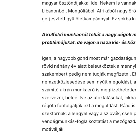
magyar ösztöndíjakkal ide. Nekem is vannak m
Libanonból, Mongóliából, Afrikából nagy ö
gerjesztett gyűlöletkampánnyal. Ez sokba ke
A külföldi munkaerőt tehát a nagy cégek m
problémájukat, de vajon a haza kis- és köz
Igen, a nagyobb gond most már gazdaságunk
rövid néhány év alatt beleütköztek a mennyi
szakembert pedig nem tudják megfizetni. E
nemzetköziesedése sem nyújt megoldást, a
számító ukrán munkaerő is megfizethetetlen
szervezni, beleértve az utaztatásukat, lak
régóta fontolgatják ezt a megoldást. Ráadásu
szektornak: a lengyel vagy a szlovák, cseh 
vendégmunkás-foglalkoztatást a mezőgazda
motiválják.