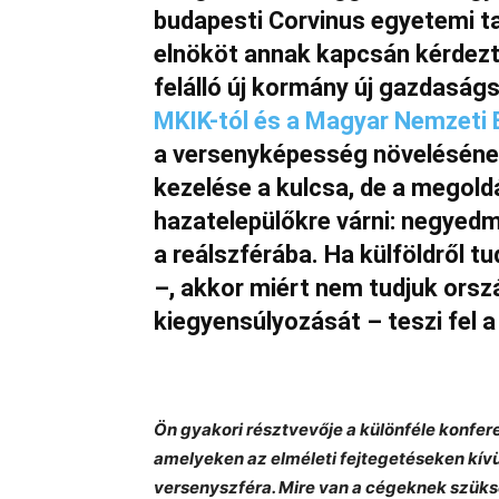
budapesti Corvinus egyetemi tan
elnököt annak kapcsán kérdezt
felálló új kormány új gazdaságs
MKIK-tól és a Magyar Nemzeti B
a versenyképesség növeléséne
kezelése a kulcsa, de a megoldá
hazatelepülőkre várni: negyedmi
a reálszférába. Ha külföldről 
–, akkor miért nem tudjuk orsz
kiegyensúlyozását – teszi fel a
Ön gyakori résztvevője a különféle konf
amelyeken az elméleti fejtegetéseken kívül
versenyszféra. Mire van a cégeknek szüksé