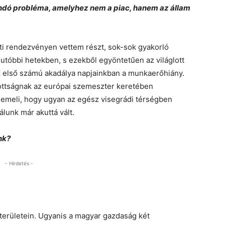
ndó probléma, amelyhez nem a piac, hanem az állam
ti rendezvényen vettem részt, sok-sok gyakorló
utóbbi hetekben, s ezekből egyöntetűen az világlott
 első számú akadálya napjainkban a munkaerőhiány.
zottságnak az európai szemeszter keretében
iemeli, hogy ugyan az egész visegrádi térségben
lunk már akuttá vált.
nk?
- Hirdetés -
 területein. Ugyanis a magyar gazdaság két