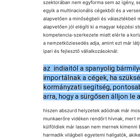
szektorában nem egyforma sem az igény, se
egyik a multinacionális cégekből és a verse
alapvetően a minőségbeli és választékbeli 
alapvetően jól elégíti ki a magyar képzési s
kompetencia-szerkezete miatt elérte a korl
a nemzetköziesedés adja, amint ezt már látj
ipari és fejlesztő vállalkozásoknál:
az indiaitól a spanyolig bárm
importálnak a cégek, ha szüks
kormányzati segítség, pontosab
arra, hogy a sürgősen álljon le
hiszen abszurd helyzetek adódnak már most i
munkaerőre vidéken rendőrt hívnak, mert mi
külföldiek már lassan nem mernek kimenni B
harmadik világbeli egyetemi hallgatók, akiket