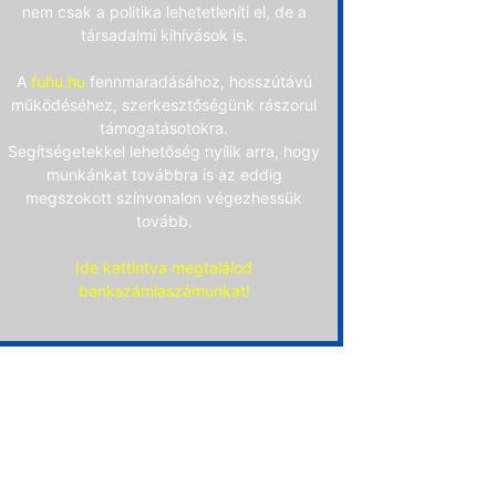
nem csak a politika lehetetleníti el, de a
társadalmi kihívások is.
A
fuhu.hu
fennmaradásához, hosszútávú
működéséhez, szerkesztőségünk rászorul
támogatásotokra.
Segítségetekkel lehetőség nyílik arra, hogy
munkánkat továbbra is az eddig
megszokott színvonalon végezhessük
tovább.
Ide kattintva megtalálod
bankszámlaszámunkat!