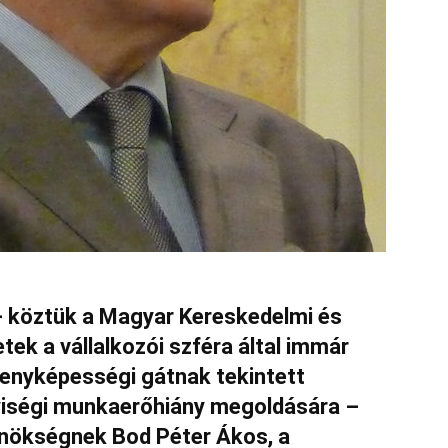
– köztük a Magyar Kereskedelmi és
tek a vállalkozói szféra által immár
senyképességi gátnak tekintett
yiségi munkaerőhiány megoldására –
ynökségnek Bod Péter Ákos, a