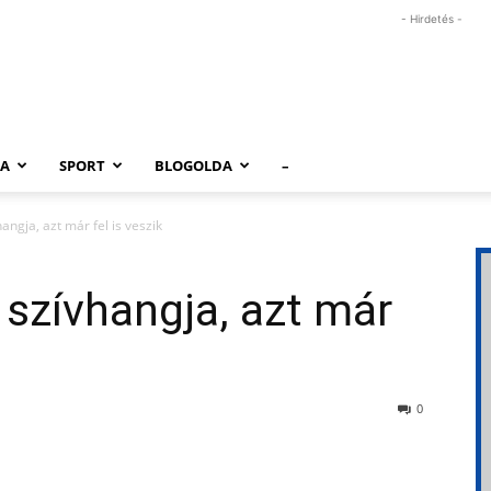
- Hirdetés -
RA
SPORT
BLOGOLDA
–
angja, azt már fel is veszik
 szívhangja, azt már
0