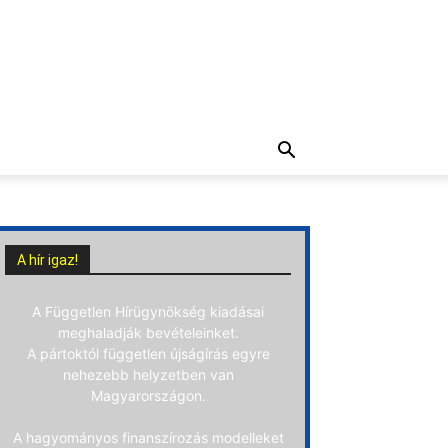
A hír igaz!
A Független Hírügynökség kiadásai
meghaladják bevételeinket.
A pártoktól független újságírás egyre
nehezebb helyzetben van
Magyarországon.
A hagyományos finanszírozás modelleket