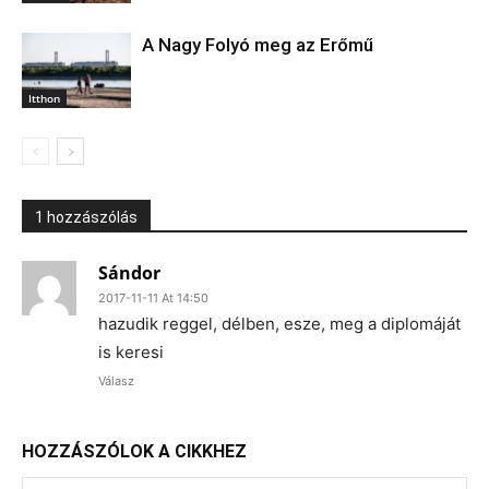
A Nagy Folyó meg az Erőmű
Itthon
1 hozzászólás
Sándor
2017-11-11 At 14:50
hazudik reggel, délben, esze, meg a diplomáját
is keresi
Válasz
HOZZÁSZÓLOK A CIKKHEZ