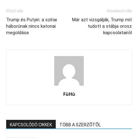
Előző cikk
Következő cikk
Trump és Putyin: a szíriai
Már azt vizsgálják, Trump mit
háborúnak nincs katonai
tudott a stábja orosz
megoldása
kapcsolatairól
FüHü
KAPCSOLÓDÓ CIKKEK
TÖBB A SZERZŐTŐL