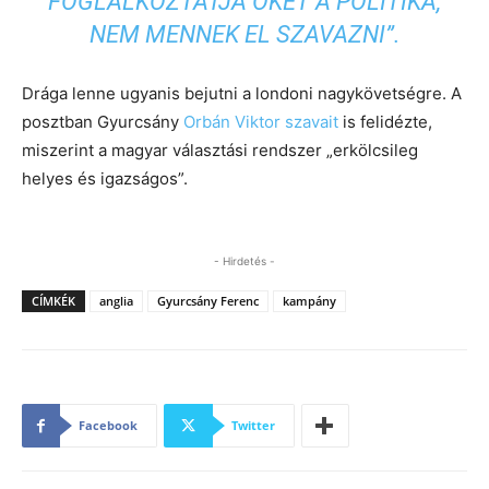
FOGLALKOZTATJA ŐKET A POLITIKA,
NEM MENNEK EL SZAVAZNI”.
Drága lenne ugyanis bejutni a londoni nagykövetségre. A
posztban Gyurcsány
Orbán Viktor szavait
is felidézte,
miszerint a magyar választási rendszer „erkölcsileg
helyes és igazságos”.
- Hirdetés -
CÍMKÉK
anglia
Gyurcsány Ferenc
kampány
Facebook
Twitter