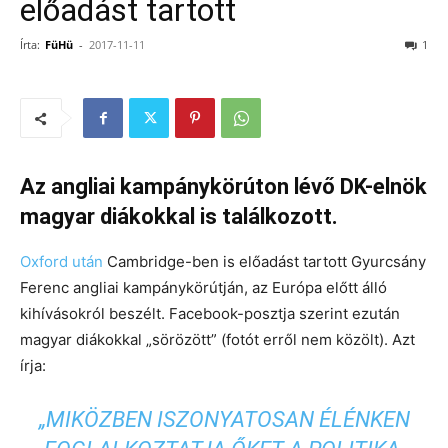
előadást tartott
Írta:
FüHü
-
2017-11-11
1
Az angliai kampánykörúton lévő DK-elnök
magyar diákokkal is találkozott.
Oxford után
Cambridge-ben is előadást tartott Gyurcsány
Ferenc angliai kampánykörútján, az Európa előtt álló
kihívásokról beszélt. Facebook-posztja szerint ezután
magyar diákokkal „sörözött” (fotót erről nem közölt). Azt
írja:
„MIKÖZBEN ISZONYATOSAN ÉLÉNKEN