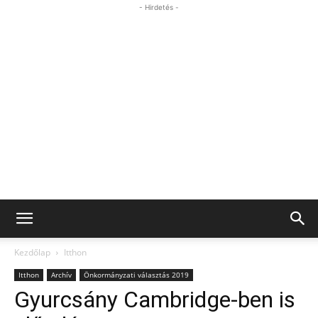
- Hirdetés -
Kezdőlap
Itthon
Itthon
Archív
Önkormányzati választás 2019
Gyurcsány Cambridge-ben is