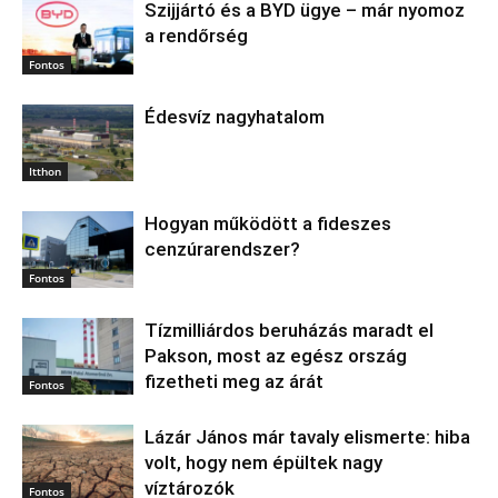
Szijjártó és a BYD ügye – már nyomoz
a rendőrség
Fontos
Édesvíz nagyhatalom
Itthon
Hogyan működött a fideszes
cenzúrarendszer?
Fontos
Tízmilliárdos beruházás maradt el
Pakson, most az egész ország
fizetheti meg az árát
Fontos
Lázár János már tavaly elismerte: hiba
volt, hogy nem épültek nagy
víztározók
Fontos