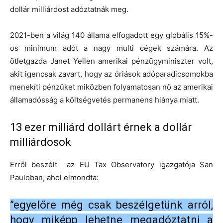
dollár milliárdost adóztatnák meg.
2021-ben a világ 140 állama elfogadott egy globális 15%-
os minimum adót a nagy multi cégek számára. Az
ötletgazda Janet Yellen amerikai pénzügyminiszter volt,
akit igencsak zavart, hogy az óriások adóparadicsomokba
menekíti pénzüket miközben folyamatosan nő az amerikai
államadósság a költségvetés permanens hiánya miatt.
13 ezer milliárd dollárt érnek a dollár
milliárdosok
Erről beszélt az EU Tax Observatory igazgatója San
Pauloban, ahol elmondta:
”egyelőre még csak beszélgetünk arról,
hogy miképp lehetne megadóztatni a