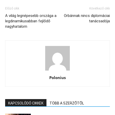
Előző cikk
Következő cikk
A világ legnépesebb országa a
Orbánnak nincs diplomáciai
legdinamikusabban fejlődő
tanácsadója
nagyhatalom
Polonius
KAPCSOLÓDÓ CIKKEK
TÖBB A SZERZŐTŐL