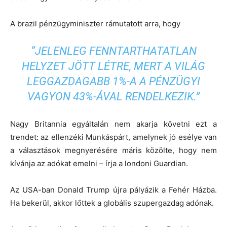
A brazil pénzügyminiszter rámutatott arra, hogy
“JELENLEG FENNTARTHATATLAN
HELYZET JÖTT LÉTRE, MERT A VILÁG
LEGGAZDAGABB 1%-A A PÉNZÜGYI
VAGYON 43%-ÁVAL RENDELKEZIK.”
Nagy Britannia egyáltalán nem akarja követni ezt a
trendet: az ellenzéki Munkáspárt, amelynek jó esélye van
a választások megnyerésére máris közölte, hogy nem
kívánja az adókat emelni – írja a londoni Guardian.
Az USA-ban Donald Trump újra pályázik a Fehér Házba.
Ha bekerül, akkor lőttek a globális szupergazdag adónak.