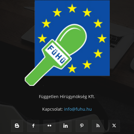
Független Hírügynökség Kft.
Kapcsolat:
info@fuhu.hu