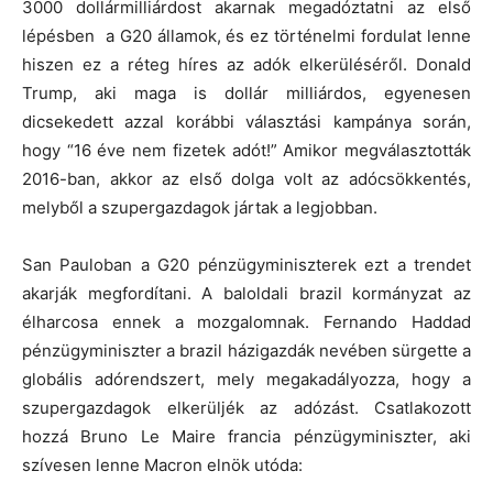
3000 dollármilliárdost akarnak megadóztatni az első
lépésben a G20 államok, és ez történelmi fordulat lenne
hiszen ez a réteg híres az adók elkerüléséről. Donald
Trump, aki maga is dollár milliárdos, egyenesen
dicsekedett azzal korábbi választási kampánya során,
hogy “16 éve nem fizetek adót!” Amikor megválasztották
2016-ban, akkor az első dolga volt az adócsökkentés,
melyből a szupergazdagok jártak a legjobban.
San Pauloban a G20 pénzügyminiszterek ezt a trendet
akarják megfordítani. A baloldali brazil kormányzat az
élharcosa ennek a mozgalomnak. Fernando Haddad
pénzügyminiszter a brazil házigazdák nevében sürgette a
globális adórendszert, mely megakadályozza, hogy a
szupergazdagok elkerüljék az adózást. Csatlakozott
hozzá Bruno Le Maire francia pénzügyminiszter, aki
szívesen lenne Macron elnök utóda: