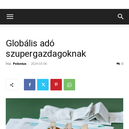
Globális adó
szupergazdagoknak
Írta:
Polonius
-
2024-03-06
0