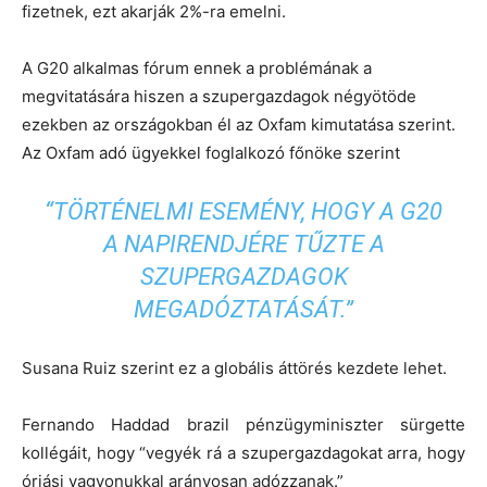
fizetnek, ezt akarják 2%-ra emelni.
A G20 alkalmas fórum ennek a problémának a
megvitatására hiszen a szupergazdagok négyötöde
ezekben az országokban él az Oxfam kimutatása szerint.
Az Oxfam adó ügyekkel foglalkozó főnöke szerint
“TÖRTÉNELMI ESEMÉNY, HOGY A G20
A NAPIRENDJÉRE TŰZTE A
SZUPERGAZDAGOK
MEGADÓZTATÁSÁT.”
Susana Ruiz szerint ez a globális áttörés kezdete lehet.
Fernando Haddad brazil pénzügyminiszter sürgette
kollégáit, hogy “vegyék rá a szupergazdagokat arra, hogy
óriási vagyonukkal arányosan adózzanak.”