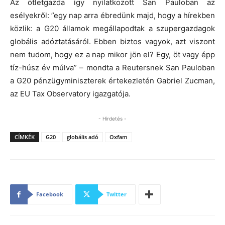
Az ötletgazda így nyilatkozott San Pauloban az
esélyekről: ”egy nap arra ébredünk majd, hogy a hírekben
közlik: a G20 államok megállapodtak a szupergazdagok
globális adóztatásáról. Ebben biztos vagyok, azt viszont
nem tudom, hogy ez a nap mikor jön el? Egy, öt vagy épp
tíz-húsz év múlva” – mondta a Reutersnek San Pauloban
a G20 pénzügyminiszterek értekezletén Gabriel Zucman,
az EU Tax Observatory igazgatója.
- Hirdetés -
CÍMKÉK
G20
globális adó
Oxfam
Facebook
Twitter