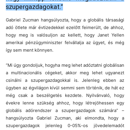
szupergazdagokat.”
Gabriel Zucman hangsúlyozta, hogy a globális társasági
adó ötlete már évtizedekkel ezelőtt feimerült, de ahhoz,
hogy meg is valósuljon az kellett, hogy Janet Yellen
amerikai pénzügyminiszter felvállalja az ügyet, és még
így sem ment könnyen.
“Mi úgy gondoljuk, hogyha meg lehet adóztatni globálisan
a multinacionális cégeket, akkor meg lehet ugyanezt
csinálni a szupergazdagokkal is. Jelenleg ebben az
ügyben az égvilágon kívül semmi sem történik, de hát ez
még csak a beszélgetés kezdete. Nyilvánvaló, hogy
évekre lenne szükség ahhoz, hogy létrejöhessen egy
globális adórendszer a szupergazdagok számára” –
hangsúlyozta Gabriel Zucman, aki elmondta, hogy a
szupergazdagok jelenleg 0-05%-os jövedelemadót