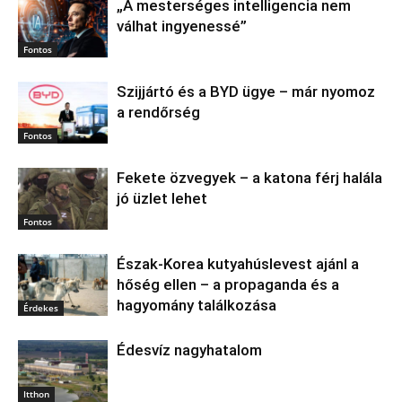
„A mesterséges intelligencia nem
válhat ingyenessé”
Fontos
Szijjártó és a BYD ügye – már nyomoz
a rendőrség
Fontos
Fekete özvegyek – a katona férj halála
jó üzlet lehet
Fontos
Észak‑Korea kutyahúslevest ajánl a
hőség ellen – a propaganda és a
hagyomány találkozása
Érdekes
Édesvíz nagyhatalom
Itthon