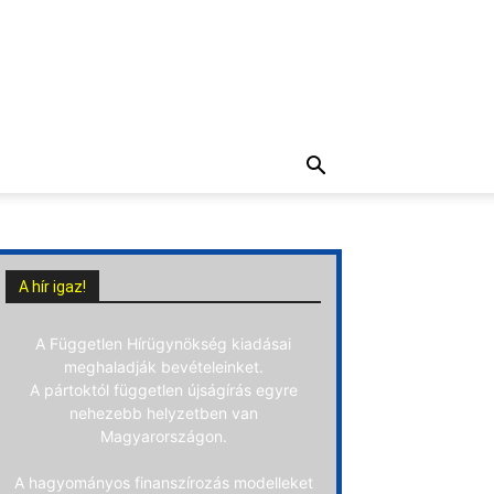
A hír igaz!
A Független Hírügynökség kiadásai
meghaladják bevételeinket.
A pártoktól független újságírás egyre
nehezebb helyzetben van
Magyarországon.
A hagyományos finanszírozás modelleket