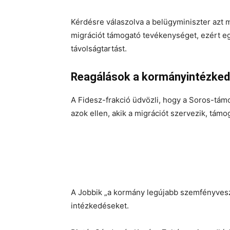
Kérdésre válaszolva a belügyminiszter azt 
migrációt támogató tevékenységet, ezért e
távolságtartást.
Reagálások a kormányintézke
A Fidesz-frakció üdvözli, hogy a Soros-támog
azok ellen, akik a migrációt szervezik, támo
A Jobbik „a kormány legújabb szemfényvesz
intézkedéseket.