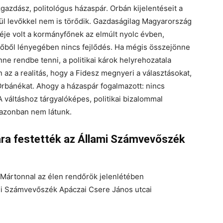
azdász, politológus házaspár. Orbán kijelentéseit a
kívül levőkkel nem is törődik. Gazdaságilag Magyarország
éje volt a kormányfőnek az elmúlt nyolc évben,
rőből lényegében nincs fejlődés. Ha mégis összejönne
ne rendbe tenni, a politikai károk helyrehozatala
az a realitás, hogy a Fidesz megnyeri a választásokat,
rbánékat. Ahogy a házaspár fogalmazott: nincs
 váltáshoz tárgyalóképes, politikai bizalommal
 azonban nem látunk.
ra festették az Állami Számvevőszék
 Mártonnal az élen rendőrök jelenlétében
ami Számvevőszék Apáczai Csere János utcai