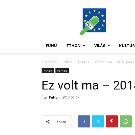
FüHü
FÜHÜ
ITTHON
VILÁG
KULTÚ
Kezdőlap
Itthon
Fontos
Ez volt ma – 2018. januá
Itthon
Fontos
Ez volt ma – 201
Írta:
FüHü
-
2018-01-17
Share