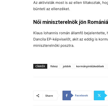
Az aktivisták most is az ellen tiltakoztak,
bünteti az ellenzéket.
Női miniszterelnök jön Románi
Klaus Iohannis román államfő bejelentette,
Dancila EP-képviselőt, akit az eddig is korm
miniszterelnöki posztra.
CÍMKÉK
fidesz
jobbik
kormányintézkedések
Facebook
Share