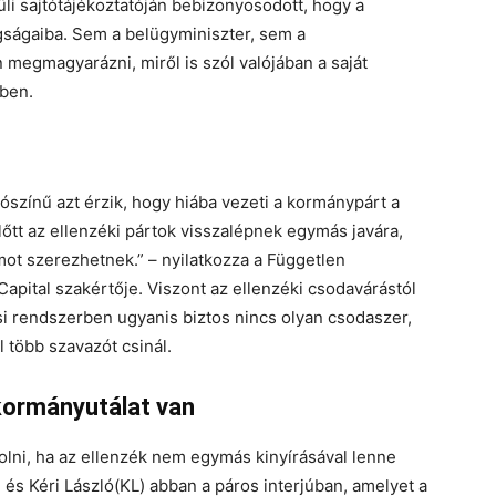
li sajtótájékoztatóján bebizonyosodott, hogy a
gságaiba. Sem a belügyminiszter, sem a
egmagyarázni, miről is szól valójában a saját
ében.
alószínű azt érzik, hogy hiába vezeti a kormánypárt a
őtt az ellenzéki pártok visszalépnek egymás javára,
ot szerezhetnek.” – nyilatkozza a Független
Capital szakértője. Viszont az ellenzéki csodavárástól
ási rendszerben ugyanis biztos nincs olyan csodaszer,
l több szavazót csinál.
kormányutálat van
lni, ha az ellenzék nem egymás kinyírásával lenne
Z) és Kéri László(KL) abban a páros interjúban, amelyet a