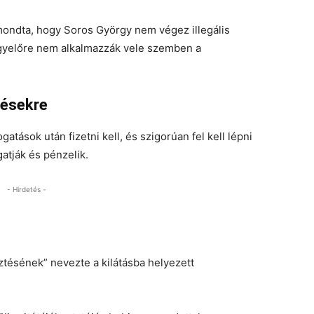
mondta, hogy Soros György nem végez illegális
gyelőre nem alkalmazzák vele szemben a
désekre
atások után fizetni kell, és szigorúan fel kell lépni
gatják és pénzelik.
- Hirdetés -
tésének” nevezte a kilátásba helyezett