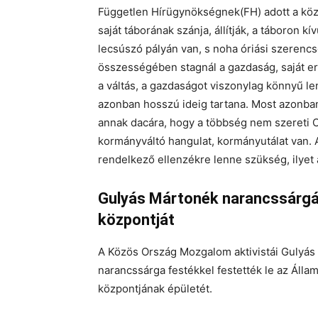
Független Hírügynökségnek(FH) adott a közg
saját táborának szánja, állítják, a táboron 
lecsúszó pályán van, s noha óriási szerencs
összességében stagnál a gazdaság, saját e
a váltás, a gazdaságot viszonylag könnyű len
azonban hosszú ideig tartana. Most azonban 
annak dacára, hogy a többség nem szereti O
kormányváltó hangulat, kormányutálat van. A
rendelkező ellenzékre lenne szükség, ilyet
Gulyás Mártonék narancssárgá
központját
A Közös Ország Mozgalom aktivistái Gulyás
narancssárga festékkel festették le az Áll
központjának épületét.