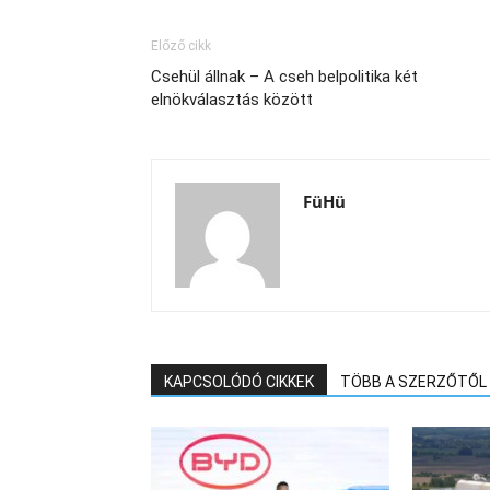
Előző cikk
Csehül állnak – A cseh belpolitika két
elnökválasztás között
FüHü
KAPCSOLÓDÓ CIKKEK
TÖBB A SZERZŐTŐL