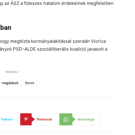
 hogy az ÁSZ a fideszes hatalom érdekeinek megfelelően
ában
 hogy megbízta kormányalakítással szerdán Viorica
ányzó PSD-ALDE szociálliberális koalíció javasolt a
- Hirdetés -
reagálások
Soros
Twitter
Pinterest
WhatsApp