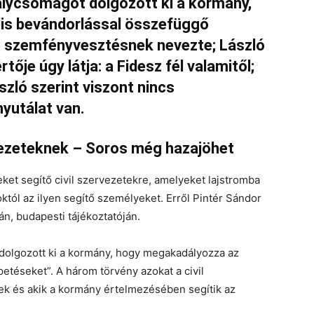
álycsomagot dolgozott ki a kormány,
lis bevándorlással összefüggő
t szemfényvesztésnek nevezte; László
rtője úgy látja: a Fidesz fél valamitől;
szló szerint viszont nincs
yutálat van.
vezeteknek – Soros még hazajöhet
eket segítő civil szervezetekre, amelyeket lajstromba
októl az ilyen segítő személyeket. Erről Pintér Sándor
n, budapesti tájékoztatóján.
dolgozott ki a kormány, hogy megakadályozza az
etéseket”. A három törvény azokat a civil
ek és akik a kormány értelmezésében segítik az