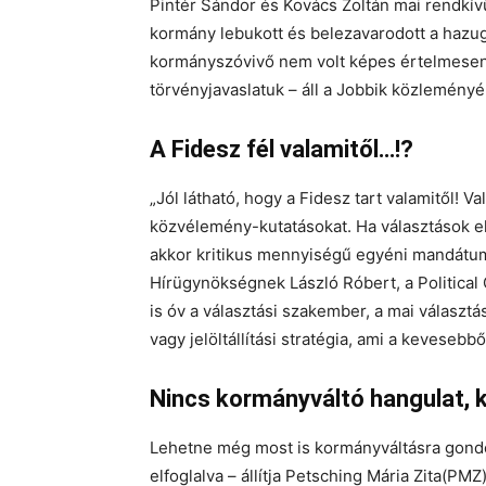
Pintér Sándor és Kovács Zoltán mai rendkívü
kormány lebukott és belezavarodott a hazu
kormányszóvivő nem volt képes értelmesen m
törvényjavaslatuk – áll a Jobbik közlemény
A Fidesz fél valamitől…!?
„Jól látható, hogy a Fidesz tart valamitől! V
közvélemény-kutatásokat. Ha választások el
akkor kritikus mennyiségű egyéni mandátum
Hírügynökségnek László Róbert, a Political 
is óv a választási szakember, a mai választ
vagy jelöltállítási stratégia, ami a kevesebbő
Nincs kormányváltó hangulat, 
Lehetne még most is kormányváltásra gondo
elfoglalva – állítja Petsching Mária Zita(PM