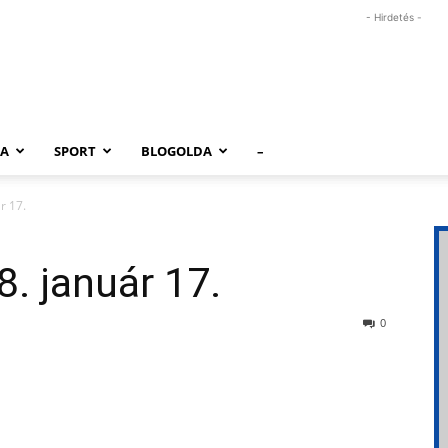
- Hirdetés -
RA
SPORT
BLOGOLDA
–
r 17.
8. január 17.
0