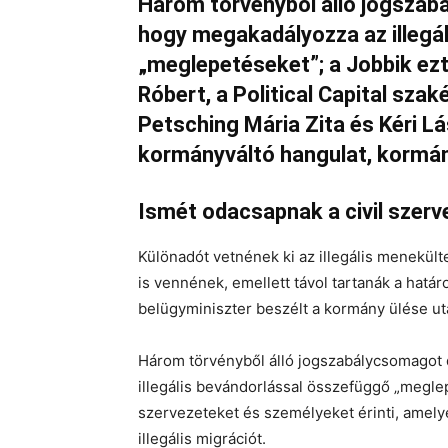
Három törvényből álló jogszab
hogy megakadályozza az illegá
„meglepetéseket”; a Jobbik ez
Róbert, a Political Capital szaké
Petsching Mária Zita és Kéri Lá
kormányváltó hangulat, kormán
Ismét odacsapnak a civil szer
Különadót vetnének ki az illegális menekült
is vennének, emellett távol tartanák a határ
belügyminiszter beszélt a kormány ülése utá
Három törvényből álló jogszabálycsomagot 
illegális bevándorlással összefüggő „meglep
szervezeteket és személyeket érinti, amely
illegális migrációt.